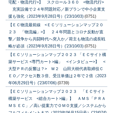
宅配・物流代行>】 スクロール３６０ <物流代行>
充実設備で２４年問題対応／新プランで中小企業支
援も強化（2023年9月28日号）('23/10/03)
(0751)
【ＥＣ物流最前線 <ＥＣソリューションマップ２０
２３ 「物流編」>】 ２４年問題とコロナ反動が直
撃／競争から共闘時代へ突入か／荷主も物流の成長戦
略が必須（2023年9月28日号）('23/10/03)
(0751)
【ＥＣソリューションマップ２０２３ 「ＥＣサイト構
築サービス <専門カート>編」 <インタビュー>】 <
大型ＰＲの反響は？> Ｗ２ 山田大樹代表取締役Ｃ
ＥＯ／アクセス数３倍、受注単価は２年で２倍（2023
年06月29日号）('23/07/06)
(0739)
【ＥＣソリューションマップ２０２３ 「ＥＣサイト
構築サービス <総合カート>編」】 ＡＭＳ「ＰＲＡ
ＭＳ ＥＣ」／高い提案力でＯＭＯ支援／システムから
フルフィルメントまで（2023年06月15日号）('23/07/0