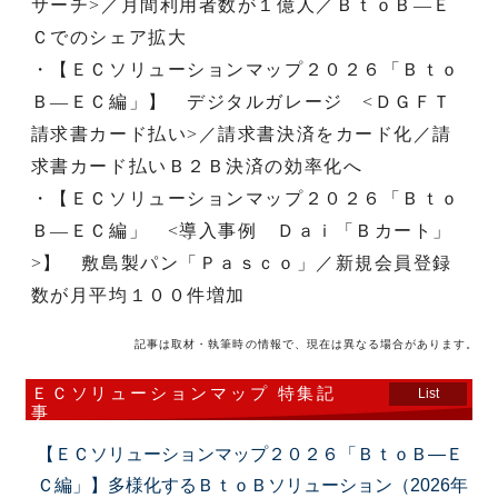
サーチ>／月間利用者数が１億人／ＢｔｏＢ―Ｅ
Ｃでのシェア拡大
・【ＥＣソリューションマップ２０２６「Ｂｔｏ
Ｂ―ＥＣ編」】 デジタルガレージ <ＤＧＦＴ
請求書カード払い>／請求書決済をカード化／請
求書カード払いＢ２Ｂ決済の効率化へ
・【ＥＣソリューションマップ２０２６「Ｂｔｏ
Ｂ―ＥＣ編」 <導入事例 Ｄａｉ「Ｂカート」
>】 敷島製パン「Ｐａｓｃｏ」／新規会員登録
数が月平均１００件増加
記事は取材・執筆時の情報で、現在は異なる場合があります。
ＥＣソリューションマップ 特集記
List
事
【ＥＣソリューションマップ２０２６「ＢｔｏＢ―Ｅ
Ｃ編」】多様化するＢｔｏＢソリューション（2026年