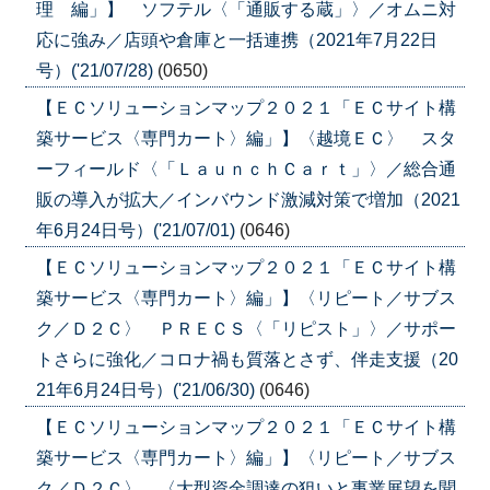
理 編」】 ソフテル〈「通販する蔵」〉／オムニ対
応に強み／店頭や倉庫と一括連携（2021年7月22日
号）('21/07/28)
(0650)
【ＥＣソリューションマップ２０２１「ＥＣサイト構
築サービス〈専門カート〉編」】〈越境ＥＣ〉 スタ
ーフィールド〈「ＬａｕｎｃｈＣａｒｔ」〉／総合通
販の導入が拡大／インバウンド激減対策で増加（2021
年6月24日号）('21/07/01)
(0646)
【ＥＣソリューションマップ２０２１「ＥＣサイト構
築サービス〈専門カート〉編」】〈リピート／サブス
ク／Ｄ２Ｃ〉 ＰＲＥＣＳ〈「リピスト」〉／サポー
トさらに強化／コロナ禍も質落とさず、伴走支援（20
21年6月24日号）('21/06/30)
(0646)
【ＥＣソリューションマップ２０２１「ＥＣサイト構
築サービス〈専門カート〉編」】〈リピート／サブス
ク／Ｄ２Ｃ〉 〈大型資金調達の狙いと事業展望を聞