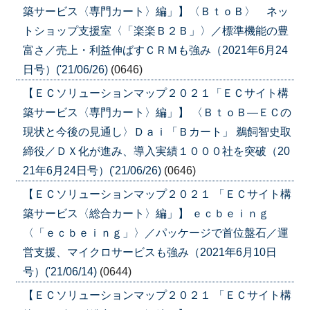
築サービス〈専門カート〉編」】〈ＢｔｏＢ〉 ネッ
トショップ支援室〈「楽楽Ｂ２Ｂ」〉／標準機能の豊
富さ／売上・利益伸ばすＣＲＭも強み（2021年6月24
日号）('21/06/26)
(0646)
【ＥＣソリューションマップ２０２１「ＥＣサイト構
築サービス〈専門カート〉編」】 〈ＢｔｏＢ―ＥＣの
現状と今後の見通し〉Ｄａｉ「Ｂカート」 鵜飼智史取
締役／ＤＸ化が進み、導入実績１０００社を突破（20
21年6月24日号）('21/06/26)
(0646)
【ＥＣソリューションマップ２０２１ 「ＥＣサイト構
築サービス〈総合カート〉編」】 ｅｃｂｅｉｎｇ
〈「ｅｃｂｅｉｎｇ」〉／パッケージで首位盤石／運
営支援、マイクロサービスも強み（2021年6月10日
号）('21/06/14)
(0644)
【ＥＣソリューションマップ２０２１ 「ＥＣサイト構