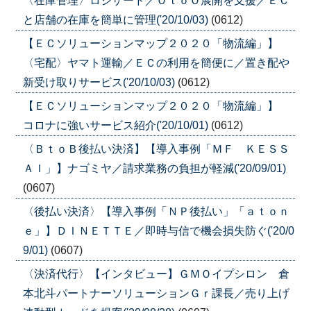
〈在庫管理〉ロジザード／ＯｔｏＯ展開を支援／ＥＣ
と店舗の在庫を簡単に管理('20/10/03)
(0612)
【ＥＣソリューションマップ２０２０「物流編」】
〈宅配〉ヤマト運輸／ＥＣの利用を簡便に／置き配や
新受け取りサービス('20/10/03)
(0612)
【ＥＣソリューションマップ２０２０「物流編」】
コロナに強いサービス紹介('20/10/01)
(0612)
〈ＢｔｏＢ後払い決済】【導入事例「ＭＦ ＫＥＳＳ
ＡＩ」】ナゴミヤ／請求業務の負担が軽減('20/09/01)
(0607)
〈後払い決済〉【導入事例「ＮＰ後払い」「ａｔｏｎ
ｅ」】ＤＩＮＥＴＴＥ／即時与信で機会損失防ぐ('20/0
9/01)
(0607)
〈決済代行〉【インタビュー】ＧＭＯイプシロン 倉
本北斗パートナーソリューションＧｒ課長／売り上げ