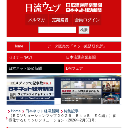
Home
データ販売の「ネット経済研究所」
セミナーNAVI
日本流通産業新聞
日本ネット経済新聞
DMフェア
Home
日本ネット経済新聞
特集記事
【ＥＣソリューションマップ２０２６「ＢｔｏＢ―ＥＣ編」】多
様化するＢｔｏＢソリューション（2026年2月5日号）