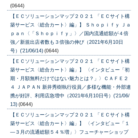
(0644)
【ＥＣソリューションマップ２０２１ 「ＥＣサイト構
築サービス〈総合カート〉編」】 Ｓｈｏｐｉｆｙ Ｊａ
ｐａｎ〈「Ｓｈｏｐｉｆｙ」〉／国内流通総額が４倍
強／新規出店者数も３倍強の伸び（2021年6月10日
号）('21/06/14)
(0644)
【ＥＣソリューションマップ２０２１ 「ＥＣサイト構
築サービス〈総合カート〉編」】 〈インタビュー「初
期・月額無料だけではない魅力とは？」〉ＣＡＦＥ２
４ ＪＡＰＡＮ 新井秀樹執行役員／多様な機能・外部連
携が好評、利用店急増中（2021年6月10日号）('21/06/
13)
(0644)
【ＥＣソリューションマップ２０２１ 「ＥＣサイト構
築サービス〈総合カート〉編」】 〈インタビュー「１
―３月の流通総額５４％増」〉フューチャーショップ