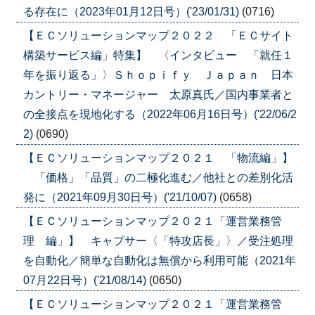
る存在に（2023年01月12日号）('23/01/31)
(0716)
【ＥＣソリューションマップ２０２２ 「ＥＣサイト
構築サービス編」特集】 〈インタビュー 「就任１
年を振り返る」〉Ｓｈｏｐｉｆｙ Ｊａｐａｎ 日本
カントリー・マネージャー 太原真氏／国内事業者と
の全接点を現地化する（2022年06月16日号）('22/06/2
2)
(0690)
【ＥＣソリューションマップ２０２１ 「物流編」】
「価格」「品質」の二極化進む／他社との差別化活
発に（2021年09月30日号）('21/10/07)
(0658)
【ＥＣソリューションマップ２０２１「運営業務管
理 編」】 キャプサー〈「特攻店長」〉／受注処理
を自動化／簡単な自動化は無償から利用可能（2021年
07月22日号）('21/08/14)
(0650)
【ＥＣソリューションマップ２０２１「運営業務管