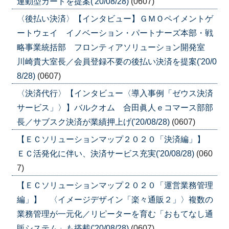
連動型カードを提案('20/08/28)
(0607)
〈後払い決済〉【インタビュー】ＧＭＯペイメントゲ
ートウェイ イノベーション・パートナーズ本部・戦
略事業統括部 フロンティアソリューション開発室
川崎貴大室長／会員登録不要の後払い決済を提案('20/0
8/28)
(0607)
〈決済代行〉【インタビュー〈導入事例「ゼウス決済
サービス」〉】バルクオム 合田眞人ｅコマース部部
長／サブスク決済が業績押上げ('20/08/28)
(0607)
【ＥＣソリューションマップ２０２０「決済編」】
ＥＣ活発化に伴い、決済サービス充実('20/08/28)
(060
7)
【ＥＣソリューションマップ２０２０「運営業務管理
編」】 〈イメージデザイン「楽々通販２」〉複数の
業務管理が一元化／リピーターを育む「おもてなし通
販システム」も搭載('20/08/28)
(0607)