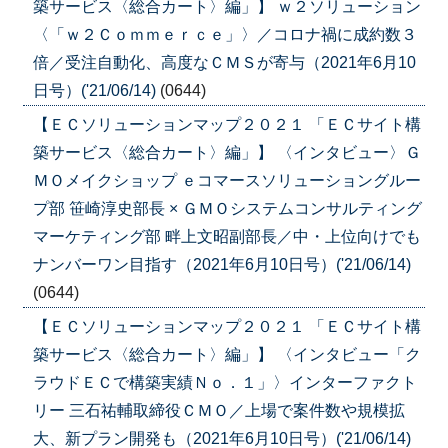
築サービス〈総合カート〉編」】 ｗ２ソリューション
〈「ｗ２Ｃｏｍｍｅｒｃｅ」〉／コロナ禍に成約数３
倍／受注自動化、高度なＣＭＳが寄与（2021年6月10
日号）('21/06/14)
(0644)
【ＥＣソリューションマップ２０２１ 「ＥＣサイト構
築サービス〈総合カート〉編」】 〈インタビュー〉Ｇ
ＭＯメイクショップ ｅコマースソリューショングルー
プ部 笹崎淳史部長 × ＧＭＯシステムコンサルティング
マーケティング部 畔上文昭副部長／中・上位向けでも
ナンバーワン目指す（2021年6月10日号）('21/06/14)
(0644)
【ＥＣソリューションマップ２０２１ 「ＥＣサイト構
築サービス〈総合カート〉編」】 〈インタビュー「ク
ラウドＥＣで構築実績Ｎｏ．１」〉インターファクト
リー 三石祐輔取締役ＣＭＯ／上場で案件数や規模拡
大、新プラン開発も（2021年6月10日号）('21/06/14)