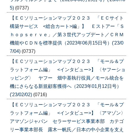
5)
(0737)
【ＥＣソリューションマップ２０２３ 「ＥＣサイト
構築サービス <総合カート>編」】 Ｅストアー「Ｓ
ｈｏｐｓｅｒｖｅ」／第３世代アップデート／ＣＲＭ
機能やＣＤＮを標準提供（2023年06月15日号）('23/0
7/04)
(0737)
【ＥＣソリューションマップ２０２３ 「モール＆プ
ラットフォーム編」 <インタビュー>】 〈ヤフーショ
ッピング〉 ヤフー 畑中基執行役員／モール統合を
機にさらなる新規顧客獲得へ（2023年01月12日号）
('23/02/02)
(0716)
【ＥＣソリューションマップ２０２３ 「モール＆プ
ラットフォーム編」 <インタビュー>】 〈アマゾン〉
アマゾンジャパン セラーサービス事業本部 カテゴ
リー事業本部長 露木一帆氏／日本の中小企業を支え