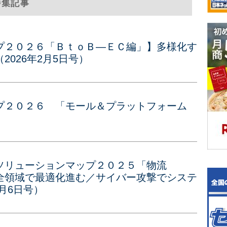
特集記事
プ２０２６「ＢｔｏＢ―ＥＣ編」】多様化す
026年2月5日号）
プ２０２６ 「モール＆プラットフォーム
）
ソリューションマップ２０２５「物流
全領域で最適化進む／サイバー攻撃でシステ
1月6日号）