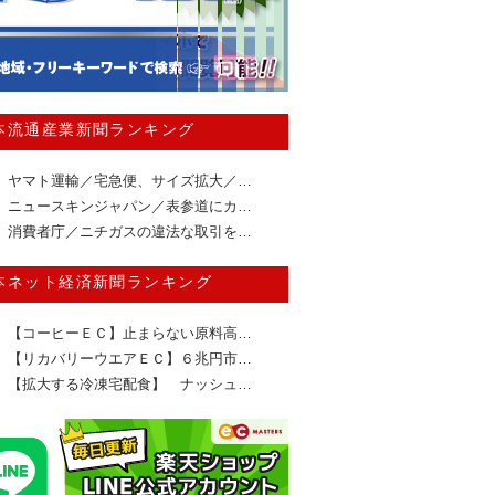
本流通産業新聞ランキング
ヤマト運輸／宅急便、サイズ拡大／…
ニュースキンジャパン／表参道にカ…
消費者庁／ニチガスの違法な取引を…
本ネット経済新聞ランキング
【コーヒーＥＣ】止まらない原料高…
【リカバリーウエアＥＣ】６兆円市…
【拡大する冷凍宅配食】 ナッシュ…