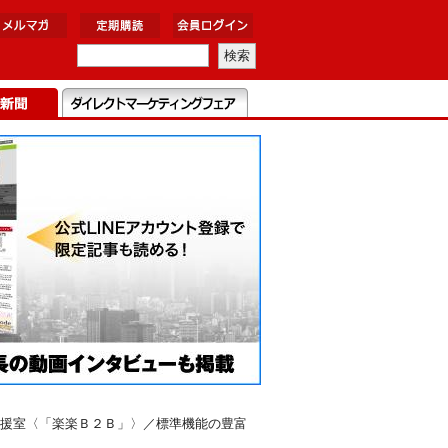
援室〈「楽楽Ｂ２Ｂ」〉／標準機能の豊富