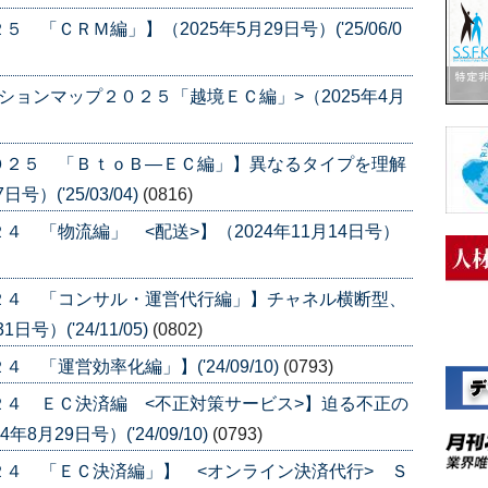
ＣＲＭ編」】（2025年5月29日号）('25/06/0
ションマップ２０２５「越境ＥＣ編」>（2025年4月
０２５ 「ＢｔｏＢ―ＥＣ編」】異なるタイプを理解
）('25/03/04)
(0816)
 「物流編」 <配送>】（2024年11月14日号）
２４ 「コンサル・運営代行編」】チャネル横断型、
号）('24/11/05)
(0802)
「運営効率化編」】('24/09/10)
(0793)
４ ＥＣ決済編 <不正対策サービス>】迫る不正の
月29日号）('24/09/10)
(0793)
４ 「ＥＣ決済編」】 <オンライン決済代行> Ｓ