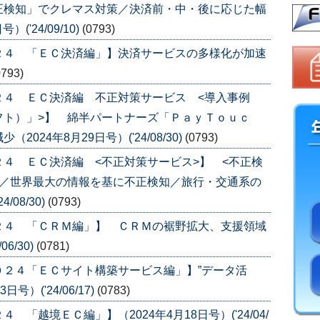
正検知」でクレマス対策／決済前・中・後に応じた幅
('24/09/10)
(0793)
２４ 「ＥＣ決済編」】決済サービスの多様化が加速
0793)
２４ ＥＣ決済編 不正対策サービス <導入事例
フト）」>】 綿半パートナーズ「ＰａｙＴｏｕｃ
24年8月29日号）('24/08/30)
(0793)
４ ＥＣ決済編 <不正対策サービス>】 <不正検
ｙ／世界最大の情報を基に不正検知／旅行・交通系の
/08/30)
(0793)
２４ 「ＣＲＭ編」】 ＣＲＭの裾野拡大、支援領域
6/30)
(0781)
０２４「ＥＣサイト構築サービス編」】”データ活
）('24/06/17)
(0783)
「越境ＥＣ編」】（2024年4月18日号）('24/04/