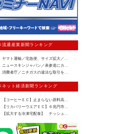
本流通産業新聞ランキング
ヤマト運輸／宅急便、サイズ拡大／…
ニュースキンジャパン／表参道にカ…
消費者庁／ニチガスの違法な取引を…
本ネット経済新聞ランキング
【コーヒーＥＣ】止まらない原料高…
【リカバリーウエアＥＣ】６兆円市…
【拡大する冷凍宅配食】 ナッシュ…