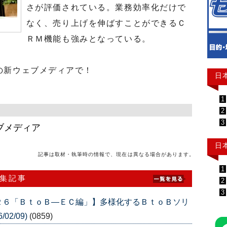
さが評価されている。業務効率化だけで
なく、売り上げを伸ばすことができるＣ
ＲＭ機能も強みとなっている。
の新ウェブメディアで！
日
1
2
3
ブメディア
日
記事は取材・執筆時の情報で、現在は異なる場合があります。
1
特集記事
2
3
２６「ＢｔｏＢ―ＥＣ編」】多様化するＢｔｏＢソリ
02/09)
(0859)