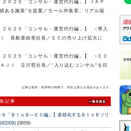
 ２０２５「コンサル・運営代行編」】ＪＡＰ
績ある施策”を提案／モール外集客、リアル販
 ２０２５「コンサル・運営代行編」】 <導入
ｇｉ 長船亜由美社長／ＥＣの売り上げ拡大に
 ２０２５「コンサル・運営代行編」】 <ＥＣ
ＡＪＩ 立川哲社長／"入り込むコンサル"を目
記事は取材・執筆時の情報で、現在は異なる場合があります。
特集記事
２６「ＢｔｏＢ―ＥＣ編」】多様化するＢｔｏＢソリ
02/09)
(0859)