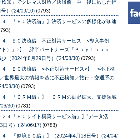
正検知」でクレマス対策／決済前・中・後に応じた幅
('24/09/10)
(0793)
２４ 「ＥＣ決済編」】決済サービスの多様化が加速
0793)
２４ ＥＣ決済編 不正対策サービス <導入事例
フト）」>】 綿半パートナーズ「ＰａｙＴｏｕｃ
24年8月29日号）('24/08/30)
(0793)
４ ＥＣ決済編 <不正対策サービス>】 <不正検
ｙ／世界最大の情報を基に不正検知／旅行・交通系の
/08/30)
(0793)
２４ 「ＣＲＭ編」】 ＣＲＭの裾野拡大、支援領域
6/30)
(0781)
０２４「ＥＣサイト構築サービス編」】”データ活
）('24/06/17)
(0783)
「越境ＥＣ編」】（2024年4月18日号）('24/04/