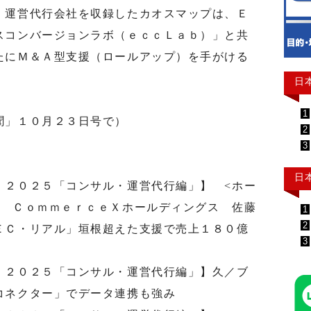
・運営代行会社を収録したカオスマップは、Ｅ
スコンバージョンラボ（ｅｃｃＬａｂ）」と共
たにＭ＆Ａ型支援（ロールアップ）を手がける
日
1
聞」１０月２３日号で）
2
3
日
 ２０２５「コンサル・運営代行編」】 <ホー
> ＣｏｍｍｅｒｃｅＸホールディングス 佐藤
1
2
ＥＣ・リアル」垣根超えた支援で売上１８０億
3
 ２０２５「コンサル・運営代行編」】久／ブ
コネクター」でデータ連携も強み