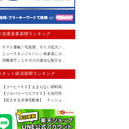
本流通産業新聞ランキング
ヤマト運輸／宅急便、サイズ拡大／…
ニュースキンジャパン／表参道にカ…
消費者庁／ニチガスの違法な取引を…
本ネット経済新聞ランキング
【コーヒーＥＣ】止まらない原料高…
【リカバリーウエアＥＣ】６兆円市…
【拡大する冷凍宅配食】 ナッシュ…