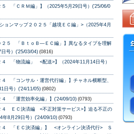
ＣＲＭ編」】（2025年5月29日号）('25/06/0
ションマップ２０２５「越境ＥＣ編」>（2025年4月
０２５ 「ＢｔｏＢ―ＥＣ編」】異なるタイプを理解
）('25/03/04)
(0816)
 「物流編」 <配送>】（2024年11月14日号）
２４ 「コンサル・運営代行編」】チャネル横断型、
号）('24/11/05)
(0802)
「運営効率化編」】('24/09/10)
(0793)
４ ＥＣ決済編 <不正対策サービス>】迫る不正の
月29日号）('24/09/10)
(0793)
４ 「ＥＣ決済編」】 <オンライン決済代行> Ｓ