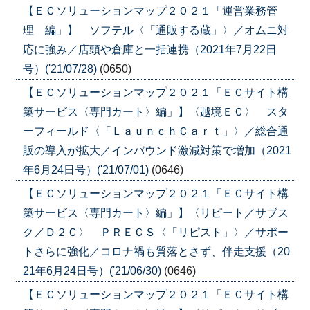
【ＥＣソリューションマップ２０２１「運営業務管
理 編」】 ソフテル〈「通販する蔵」〉／オムニ対
応に強み／店頭や倉庫と一括連携（2021年7月22日
号）('21/07/28)
(0650)
【ＥＣソリューションマップ２０２１「ＥＣサイト構
築サービス〈専門カート〉編」】〈越境ＥＣ〉 スタ
ーフィールド〈「ＬａｕｎｃｈＣａｒｔ」〉／総合通
販の導入が拡大／インバウンド激減対策で増加（2021
年6月24日号）('21/07/01)
(0646)
【ＥＣソリューションマップ２０２１「ＥＣサイト構
築サービス〈専門カート〉編」】〈リピート／サブス
ク／Ｄ２Ｃ〉 ＰＲＥＣＳ〈「リピスト」〉／サポー
トさらに強化／コロナ禍も質落とさず、伴走支援（20
21年6月24日号）('21/06/30)
(0646)
【ＥＣソリューションマップ２０２１「ＥＣサイト構