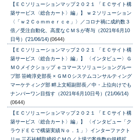
【ＥＣソリューションマップ２０２１ 「ＥＣサイト構
築サービス〈総合カート〉編」】 ｗ２ソリューション
〈「ｗ２Ｃｏｍｍｅｒｃｅ」〉／コロナ禍に成約数３
倍／受注自動化、高度なＣＭＳが寄与（2021年6月10
日号）('21/06/14)
(0644)
【ＥＣソリューションマップ２０２１ 「ＥＣサイト構
築サービス〈総合カート〉編」】 〈インタビュー〉Ｇ
ＭＯメイクショップ ｅコマースソリューショングルー
プ部 笹崎淳史部長 × ＧＭＯシステムコンサルティング
マーケティング部 畔上文昭副部長／中・上位向けでも
ナンバーワン目指す（2021年6月10日号）('21/06/14)
(0644)
【ＥＣソリューションマップ２０２１ 「ＥＣサイト構
築サービス〈総合カート〉編」】 〈インタビュー「ク
ラウドＥＣで構築実績Ｎｏ．１」〉インターファクト
リー 三石祐輔取締役ＣＭＯ／上場で案件数や規模拡