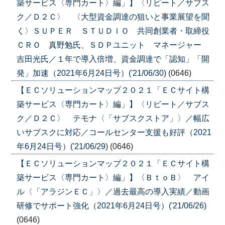
築サービス〈専門カート〉編」】〈リピート／サブス
ク／Ｄ２Ｃ〉 〈大型資金調達の狙いと事業展望を聞
く〉ＳＵＰＥＲ ＳＴＵＤＩＯ 共同創業者・取締役
ＣＲＯ 真野勉氏、ＳＤＰユニット マネージャー
吉田光氏／１年で導入倍増、資金調達で「認知」「開
発」加速（2021年6月24日号）('21/06/30)
(0646)
【ＥＣソリューションマップ２０２１「ＥＣサイト構
築サービス〈専門カート〉編」】〈リピート／サブス
ク／Ｄ２Ｃ〉 テモナ〈「サブスクストア」〉／幅広
いサブスクに対応／コールセンター支援も好評（2021
年6月24日号）('21/06/29)
(0646)
【ＥＣソリューションマップ２０２１「ＥＣサイト構
築サービス〈専門カート〉編」】〈ＢｔｏＢ〉 アイ
ル〈「アラジンＥＣ」〉／過去最高の導入実績／動画
研修でサポート強化（2021年6月24日号）('21/06/26)
(0646)