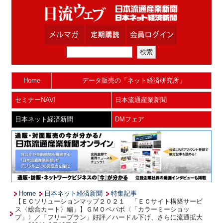
Home
データ販売の「ネット経済研究所」
セミナーNAVI
日本流通産業新聞
日本ネット経済新聞
DMフェア
Home
日本ネット経済新聞
特集記事
【ＥＣソリューションマップ２０２１ 「ＥＣサイト構築サービ
ス〈総合カート〉編」】ＧＭＯペパボ〈「カラーミーショッ
プ」〉／「フリープラン」好評／ハードル下げ、さらに流通拡大