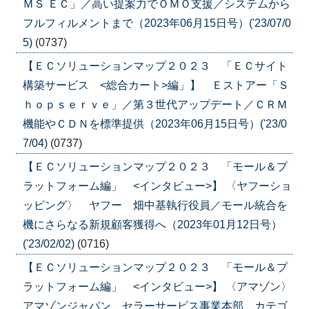
ＭＳ ＥＣ」／高い提案力でＯＭＯ支援／システムから
フルフィルメントまで（2023年06月15日号）('23/07/0
5)
(0737)
【ＥＣソリューションマップ２０２３ 「ＥＣサイト
構築サービス <総合カート>編」】 Ｅストアー「Ｓ
ｈｏｐｓｅｒｖｅ」／第３世代アップデート／ＣＲＭ
機能やＣＤＮを標準提供（2023年06月15日号）('23/0
7/04)
(0737)
【ＥＣソリューションマップ２０２３ 「モール＆プ
ラットフォーム編」 <インタビュー>】 〈ヤフーショ
ッピング〉 ヤフー 畑中基執行役員／モール統合を
機にさらなる新規顧客獲得へ（2023年01月12日号）
('23/02/02)
(0716)
【ＥＣソリューションマップ２０２３ 「モール＆プ
ラットフォーム編」 <インタビュー>】 〈アマゾン〉
アマゾンジャパン セラーサービス事業本部 カテゴ