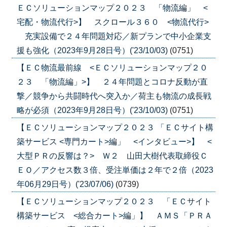
ＥＣソリューションマップ２０２３ 「物流編」 <
宅配・物流代行>】 スクロール３６０ <物流代行>
充実設備で２４年問題対応／新プランで中小企業支
援も強化（2023年9月28日号）('23/10/03)
(0751)
【ＥＣ物流最前線 <ＥＣソリューションマップ２０
２３ 「物流編」>】 ２４年問題とコロナ反動が直
撃／競争から共闘時代へ突入か／荷主も物流の成長戦
略が必須（2023年9月28日号）('23/10/03)
(0751)
【ＥＣソリューションマップ２０２３ 「ＥＣサイト構
築サービス <専門カート>編」 <インタビュー>】 <
大型ＰＲの反響は？> Ｗ２ 山田大樹代表取締役Ｃ
ＥＯ／アクセス数３倍、受注単価は２年で２倍（2023
年06月29日号）('23/07/06)
(0739)
【ＥＣソリューションマップ２０２３ 「ＥＣサイト
構築サービス <総合カート>編」】 ＡＭＳ「ＰＲＡ