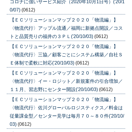
コロナに強いサービス紹介（2020年10月1日号）('20/1
0/07)
(0612)
【ＥＣソリューションマップ２０２０「物流編」】
〈物流代行〉アップル流通／福岡に新拠点開設／コス
トと品質売りの福井の３ＰＬ('20/10/03)
(0612)
【ＥＣソリューションマップ２０２０「物流編」】
〈物流代行〉三協／顧客ごとにシステム構築／自社Ｓ
Ｅ体制で柔軟に対応('20/10/03)
(0612)
【ＥＣソリューションマップ２０２０「物流編」】
〈物流代行〉イー・ロジット／新規案件の引合増加／
１１月、習志野にセンター開設('20/10/03)
(0612)
【ＥＣソリューションマップ２０２０「物流編」】
〈物流代行〉佐川グローバルロジスティクス／料金は
従量課金型／センター見学は毎月７０～８０件('20/10/
03)
(0612)