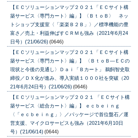
【ＥＣソリューションマップ２０２１「ＥＣサイト構
築サービス〈専門カート〉編」】〈ＢｔｏＢ〉 ネッ
トショップ支援室〈「楽楽Ｂ２Ｂ」〉／標準機能の豊
富さ／売上・利益伸ばすＣＲＭも強み（2021年6月24
日号）('21/06/26)
(0646)
【ＥＣソリューションマップ２０２１「ＥＣサイト構
築サービス〈専門カート〉編」】 〈ＢｔｏＢ―ＥＣの
現状と今後の見通し〉Ｄａｉ「Ｂカート」 鵜飼智史取
締役／ＤＸ化が進み、導入実績１０００社を突破（20
21年6月24日号）('21/06/26)
(0646)
【ＥＣソリューションマップ２０２１ 「ＥＣサイト構
築サービス〈総合カート〉編」】 ｅｃｂｅｉｎｇ
〈「ｅｃｂｅｉｎｇ」〉／パッケージで首位盤石／運
営支援、マイクロサービスも強み（2021年6月10日
号）('21/06/14)
(0644)