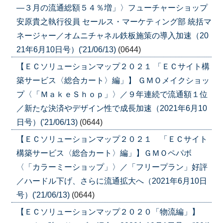
―３月の流通総額５４％増」〉フューチャーショップ
安原貴之執行役員 セールス・マーケティング部 統括マ
ネージャー／オムニチャネル鉄板施策の導入加速（20
21年6月10日号）('21/06/13)
(0644)
【ＥＣソリューションマップ２０２１ 「ＥＣサイト構
築サービス〈総合カート〉編」】 ＧＭＯメイクショッ
プ〈「ＭａｋｅＳｈｏｐ」〉／９年連続で流通額１位
／新たな決済やデザイン性で成長加速（2021年6月10
日号）('21/06/13)
(0644)
【ＥＣソリューションマップ２０２１ 「ＥＣサイト
構築サービス〈総合カート〉編」】ＧＭＯペパボ
〈「カラーミーショップ」〉／「フリープラン」好評
／ハードル下げ、さらに流通拡大へ（2021年6月10日
号）('21/06/13)
(0644)
【ＥＣソリューションマップ２０２０「物流編」】