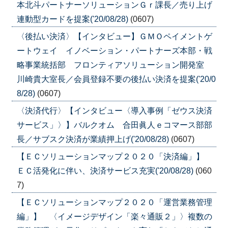
本北斗パートナーソリューションＧｒ課長／売り上げ
連動型カードを提案('20/08/28)
(0607)
〈後払い決済〉【インタビュー】ＧＭＯペイメントゲ
ートウェイ イノベーション・パートナーズ本部・戦
略事業統括部 フロンティアソリューション開発室
川崎貴大室長／会員登録不要の後払い決済を提案('20/0
8/28)
(0607)
〈決済代行〉【インタビュー〈導入事例「ゼウス決済
サービス」〉】バルクオム 合田眞人ｅコマース部部
長／サブスク決済が業績押上げ('20/08/28)
(0607)
【ＥＣソリューションマップ２０２０「決済編」】
ＥＣ活発化に伴い、決済サービス充実('20/08/28)
(060
7)
【ＥＣソリューションマップ２０２０「運営業務管理
編」】 〈イメージデザイン「楽々通販２」〉複数の