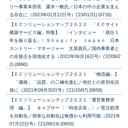
リー事業本部長 露木一帆氏／日本の中小企業を支え
る存在に（2023年01月12日号）('23/01/31)
(0716)
【ＥＣソリューションマップ２０２２ 「ＥＣサイト
構築サービス編」特集】 〈インタビュー 「就任１
年を振り返る」〉Ｓｈｏｐｉｆｙ Ｊａｐａｎ 日本
カントリー・マネージャー 太原真氏／国内事業者と
の全接点を現地化する（2022年06月16日号）('22/06/2
2)
(0690)
【ＥＣソリューションマップ２０２１ 「物流編」】
「価格」「品質」の二極化進む／他社との差別化活
発に（2021年09月30日号）('21/10/07)
(0658)
【ＥＣソリューションマップ２０２１「運営業務管
理 編」】 キャプサー〈「特攻店長」〉／受注処理
を自動化／簡単な自動化は無償から利用可能（2021年
07月22日号）('21/08/14)
(0650)