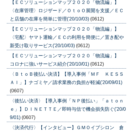
【ＥＣソリューションマップ２０２０「物流編」】
〈在庫管理〉ロジザード／ＯｔｏＯ展開を支援／ＥＣ
と店舗の在庫を簡単に管理('20/10/03)
(0612)
【ＥＣソリューションマップ２０２０「物流編」】
〈宅配〉ヤマト運輸／ＥＣの利用を簡便に／置き配や
新受け取りサービス('20/10/03)
(0612)
【ＥＣソリューションマップ２０２０「物流編」】
コロナに強いサービス紹介('20/10/01)
(0612)
〈ＢｔｏＢ後払い決済】【導入事例「ＭＦ ＫＥＳＳ
ＡＩ」】ナゴミヤ／請求業務の負担が軽減('20/09/01)
(0607)
〈後払い決済〉【導入事例「ＮＰ後払い」「ａｔｏｎ
ｅ」】ＤＩＮＥＴＴＥ／即時与信で機会損失防ぐ('20/0
9/01)
(0607)
〈決済代行〉【インタビュー】ＧＭＯイプシロン 倉