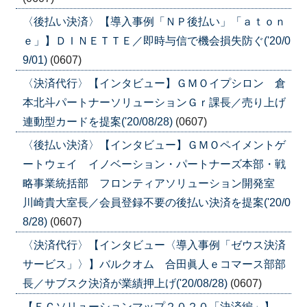
〈後払い決済〉【導入事例「ＮＰ後払い」「ａｔｏｎ
ｅ」】ＤＩＮＥＴＴＥ／即時与信で機会損失防ぐ('20/0
9/01)
(0607)
〈決済代行〉【インタビュー】ＧＭＯイプシロン 倉
本北斗パートナーソリューションＧｒ課長／売り上げ
連動型カードを提案('20/08/28)
(0607)
〈後払い決済〉【インタビュー】ＧＭＯペイメントゲ
ートウェイ イノベーション・パートナーズ本部・戦
略事業統括部 フロンティアソリューション開発室
川崎貴大室長／会員登録不要の後払い決済を提案('20/0
8/28)
(0607)
〈決済代行〉【インタビュー〈導入事例「ゼウス決済
サービス」〉】バルクオム 合田眞人ｅコマース部部
長／サブスク決済が業績押上げ('20/08/28)
(0607)
【ＥＣソリューションマップ２０２０「決済編」】