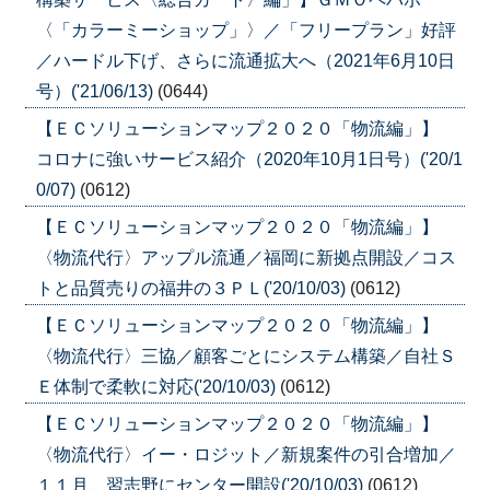
〈「カラーミーショップ」〉／「フリープラン」好評
／ハードル下げ、さらに流通拡大へ（2021年6月10日
号）('21/06/13)
(0644)
【ＥＣソリューションマップ２０２０「物流編」】
コロナに強いサービス紹介（2020年10月1日号）('20/1
0/07)
(0612)
【ＥＣソリューションマップ２０２０「物流編」】
〈物流代行〉アップル流通／福岡に新拠点開設／コス
トと品質売りの福井の３ＰＬ('20/10/03)
(0612)
【ＥＣソリューションマップ２０２０「物流編」】
〈物流代行〉三協／顧客ごとにシステム構築／自社Ｓ
Ｅ体制で柔軟に対応('20/10/03)
(0612)
【ＥＣソリューションマップ２０２０「物流編」】
〈物流代行〉イー・ロジット／新規案件の引合増加／
１１月、習志野にセンター開設('20/10/03)
(0612)