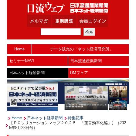
Home
データ販売の「ネット経済研究所」
セミナーNAVI
日本流通産業新聞
日本ネット経済新聞
DMフェア
Home
日本ネット経済新聞
特集記事
【ＥＣソリューションマップ２０２５ 「運営効率化編」】（202
5年8月28日号）