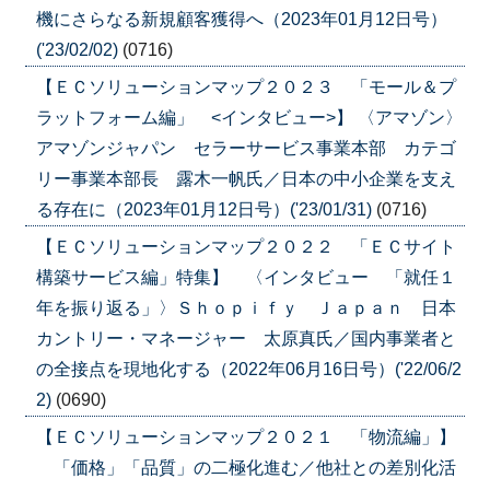
機にさらなる新規顧客獲得へ（2023年01月12日号）
('23/02/02)
(0716)
【ＥＣソリューションマップ２０２３ 「モール＆プ
ラットフォーム編」 <インタビュー>】 〈アマゾン〉
アマゾンジャパン セラーサービス事業本部 カテゴ
リー事業本部長 露木一帆氏／日本の中小企業を支え
る存在に（2023年01月12日号）('23/01/31)
(0716)
【ＥＣソリューションマップ２０２２ 「ＥＣサイト
構築サービス編」特集】 〈インタビュー 「就任１
年を振り返る」〉Ｓｈｏｐｉｆｙ Ｊａｐａｎ 日本
カントリー・マネージャー 太原真氏／国内事業者と
の全接点を現地化する（2022年06月16日号）('22/06/2
2)
(0690)
【ＥＣソリューションマップ２０２１ 「物流編」】
「価格」「品質」の二極化進む／他社との差別化活