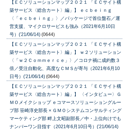
【ＥＣソリューションマップ２０２１ 「ＥＣサイト構
築サービス〈総合カート〉編」】 ｅｃｂｅｉｎｇ
〈「ｅｃｂｅｉｎｇ」〉／パッケージで首位盤石／運
営支援、マイクロサービスも強み（2021年6月10日
号）('21/06/14)
(0644)
【ＥＣソリューションマップ２０２１ 「ＥＣサイト構
築サービス〈総合カート〉編」】 ｗ２ソリューション
〈「ｗ２Ｃｏｍｍｅｒｃｅ」〉／コロナ禍に成約数３
倍／受注自動化、高度なＣＭＳが寄与（2021年6月10
日号）('21/06/14)
(0644)
【ＥＣソリューションマップ２０２１ 「ＥＣサイト構
築サービス〈総合カート〉編」】 〈インタビュー〉Ｇ
ＭＯメイクショップ ｅコマースソリューショングルー
プ部 笹崎淳史部長 × ＧＭＯシステムコンサルティング
マーケティング部 畔上文昭副部長／中・上位向けでも
ナンバーワン目指す（2021年6月10日号）('21/06/14)