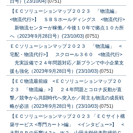
日号）('23/10/04)
(0751)
【ＥＣソリューションマップ２０２３ 「物流編」
<物流代行>】 ＳＢＳホールディングス <物流代行>
新物流センターが稼働／今後１０年で拠点１０カ所
へ（2023年9月28日号）('23/10/03)
(0751)
ＥＣソリューションマップ２０２３ 「物流編」 <
宅配・物流代行>】 スクロール３６０ <物流代行>
充実設備で２４年問題対応／新プランで中小企業支
援も強化（2023年9月28日号）('23/10/03)
(0751)
【ＥＣ物流最前線 <ＥＣソリューションマップ２０
２３ 「物流編」>】 ２４年問題とコロナ反動が直
撃／競争から共闘時代へ突入か／荷主も物流の成長戦
略が必須（2023年9月28日号）('23/10/03)
(0751)
【ＥＣソリューションマップ２０２３ 「ＥＣサイト構
築サービス <専門カート>編」 <インタビュー>】 <
大型ＰＲの反響は？> Ｗ２ 山田大樹代表取締役Ｃ