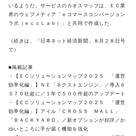
いるようだ。サービスのカオスマップは、ＥＣ業
界のウェブメディア「ｅコマースコンバージョン
ラボ（ｅｃｃＬａｂ）」と共同で作成した。
（続きは、「日本ネット経済新聞」８月２８日号
で）
■掲載記事
・【ＥＣソリューションマップ２０２５ 「運営
効率化編」】ＮＥ「ネクストエンジン」／導入６
５７０社超に／１年で５００件超のアップデート
・【ＥＣソリューションマップ２０２５ 「運営
効率化編」】アイル「ＣＲＯＳＳ ＭＡＬＬ」
「ＢＡＣＫＹＡＲＤ」／新オプションが好評／か
ゆいところに手が届く機能を強化