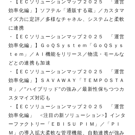
・【ＥＣソリューションマップ２０２５ 「運営
効率化編」】ソフテル「通販する蔵」／カスタマ
イズ力に定評／多様なチャネル、システムと柔軟
に連携
・【ＥＣソリューションマップ２０２５ 「運営
効率化編」】ＧｏＱＳｙｓｔｅｍ「ＧｏＱＳｙｓ
ｔｅｍ」／ＡＩ機能をリリース／物流・モールな
どとの連携も加速
・【ＥＣソリューションマップ２０２５ 「運営
効率化編」】ＳＡＶＡＷＡＹ「ＴＥＭＰＯＳＴＡ
Ｒ」／”ハイブリッド”の強み／最新性保ちつつカ
スタマイズ対応も
・【ＥＣソリューションマップ２０２５ 「運営
効率化編」 <注目の新ソリューション>】インタ
ーファクトリー「ＥＢＩＳＵ ＰＩＭ」／「ＰＩ
Ｍ」の導入拡大柔軟な管理機能、自動連携が強み