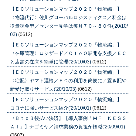
【ＥＣソリューションマップ２０２０「物流編」】
〈物流代行〉佐川グローバルロジスティクス／料金は
従量課金型／センター見学は毎月７０～８０件('20/10/
03)
(0612)
【ＥＣソリューションマップ２０２０「物流編」】
〈在庫管理〉ロジザード／ＯｔｏＯ展開を支援／ＥＣ
と店舗の在庫を簡単に管理('20/10/03)
(0612)
【ＥＣソリューションマップ２０２０「物流編」】
〈宅配〉ヤマト運輸／ＥＣの利用を簡便に／置き配や
新受け取りサービス('20/10/03)
(0612)
【ＥＣソリューションマップ２０２０「物流編」】
コロナに強いサービス紹介('20/10/01)
(0612)
〈ＢｔｏＢ後払い決済】【導入事例「ＭＦ ＫＥＳＳ
ＡＩ」】ナゴミヤ／請求業務の負担が軽減('20/09/01)
(0607)