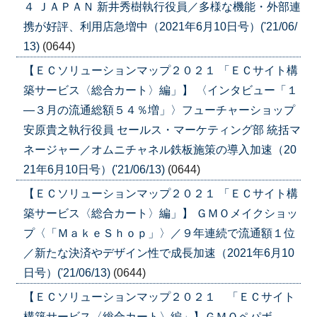
４ ＪＡＰＡＮ 新井秀樹執行役員／多様な機能・外部連
携が好評、利用店急増中（2021年6月10日号）('21/06/
13)
(0644)
【ＥＣソリューションマップ２０２１ 「ＥＣサイト構
築サービス〈総合カート〉編」】 〈インタビュー「１
―３月の流通総額５４％増」〉フューチャーショップ
安原貴之執行役員 セールス・マーケティング部 統括マ
ネージャー／オムニチャネル鉄板施策の導入加速（20
21年6月10日号）('21/06/13)
(0644)
【ＥＣソリューションマップ２０２１ 「ＥＣサイト構
築サービス〈総合カート〉編」】 ＧＭＯメイクショッ
プ〈「ＭａｋｅＳｈｏｐ」〉／９年連続で流通額１位
／新たな決済やデザイン性で成長加速（2021年6月10
日号）('21/06/13)
(0644)
【ＥＣソリューションマップ２０２１ 「ＥＣサイト
構築サービス〈総合カート〉編」】ＧＭＯペパボ