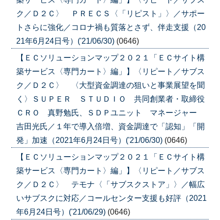
ク／Ｄ２Ｃ〉 ＰＲＥＣＳ〈「リピスト」〉／サポー
トさらに強化／コロナ禍も質落とさず、伴走支援（20
21年6月24日号）('21/06/30)
(0646)
【ＥＣソリューションマップ２０２１「ＥＣサイト構
築サービス〈専門カート〉編」】〈リピート／サブス
ク／Ｄ２Ｃ〉 〈大型資金調達の狙いと事業展望を聞
く〉ＳＵＰＥＲ ＳＴＵＤＩＯ 共同創業者・取締役
ＣＲＯ 真野勉氏、ＳＤＰユニット マネージャー
吉田光氏／１年で導入倍増、資金調達で「認知」「開
発」加速（2021年6月24日号）('21/06/30)
(0646)
【ＥＣソリューションマップ２０２１「ＥＣサイト構
築サービス〈専門カート〉編」】〈リピート／サブス
ク／Ｄ２Ｃ〉 テモナ〈「サブスクストア」〉／幅広
いサブスクに対応／コールセンター支援も好評（2021
年6月24日号）('21/06/29)
(0646)