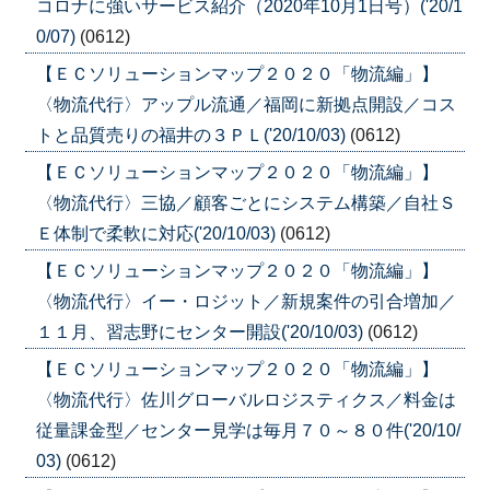
コロナに強いサービス紹介（2020年10月1日号）('20/1
0/07)
(0612)
【ＥＣソリューションマップ２０２０「物流編」】
〈物流代行〉アップル流通／福岡に新拠点開設／コス
トと品質売りの福井の３ＰＬ('20/10/03)
(0612)
【ＥＣソリューションマップ２０２０「物流編」】
〈物流代行〉三協／顧客ごとにシステム構築／自社Ｓ
Ｅ体制で柔軟に対応('20/10/03)
(0612)
【ＥＣソリューションマップ２０２０「物流編」】
〈物流代行〉イー・ロジット／新規案件の引合増加／
１１月、習志野にセンター開設('20/10/03)
(0612)
【ＥＣソリューションマップ２０２０「物流編」】
〈物流代行〉佐川グローバルロジスティクス／料金は
従量課金型／センター見学は毎月７０～８０件('20/10/
03)
(0612)