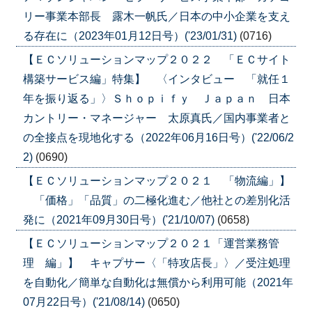
リー事業本部長 露木一帆氏／日本の中小企業を支え
る存在に（2023年01月12日号）('23/01/31)
(0716)
【ＥＣソリューションマップ２０２２ 「ＥＣサイト
構築サービス編」特集】 〈インタビュー 「就任１
年を振り返る」〉Ｓｈｏｐｉｆｙ Ｊａｐａｎ 日本
カントリー・マネージャー 太原真氏／国内事業者と
の全接点を現地化する（2022年06月16日号）('22/06/2
2)
(0690)
【ＥＣソリューションマップ２０２１ 「物流編」】
「価格」「品質」の二極化進む／他社との差別化活
発に（2021年09月30日号）('21/10/07)
(0658)
【ＥＣソリューションマップ２０２１「運営業務管
理 編」】 キャプサー〈「特攻店長」〉／受注処理
を自動化／簡単な自動化は無償から利用可能（2021年
07月22日号）('21/08/14)
(0650)