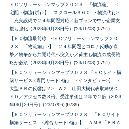
ＥＣソリューションマップ２０２３ 「物流編」 <
宅配・物流代行>】 スクロール３６０ <物流代行>
充実設備で２４年問題対応／新プランで中小企業支
援も強化（2023年9月28日号）('23/10/03)
(0751)
【ＥＣ物流最前線 <ＥＣソリューションマップ２０
２３ 「物流編」>】 ２４年問題とコロナ反動が直
撃／競争から共闘時代へ突入か／荷主も物流の成長戦
略が必須（2023年9月28日号）('23/10/03)
(0751)
【ＥＣソリューションマップ２０２３ 「ＥＣサイト構
築サービス <専門カート>編」 <インタビュー>】 <
大型ＰＲの反響は？> Ｗ２ 山田大樹代表取締役Ｃ
ＥＯ／アクセス数３倍、受注単価は２年で２倍（2023
年06月29日号）('23/07/06)
(0739)
【ＥＣソリューションマップ２０２３ 「ＥＣサイト
構築サービス <総合カート>編」】 ＡＭＳ「ＰＲＡ