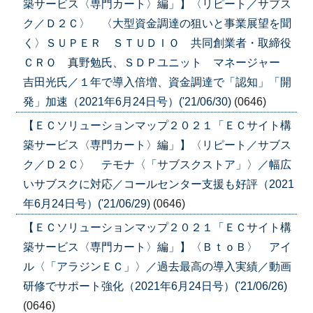
築サービス〈専門カート〉編」】〈リピート／サブス
ク／Ｄ２Ｃ〉 〈大型資金調達の狙いと事業展望を聞
く〉ＳＵＰＥＲ ＳＴＵＤＩＯ 共同創業者・取締役
ＣＲＯ 真野勉氏、ＳＤＰユニット マネージャー
吉田光氏／１年で導入倍増、資金調達で「認知」「開
発」加速（2021年6月24日号）('21/06/30)
(0646)
【ＥＣソリューションマップ２０２１「ＥＣサイト構
築サービス〈専門カート〉編」】〈リピート／サブス
ク／Ｄ２Ｃ〉 テモナ〈「サブスクストア」〉／幅広
いサブスクに対応／コールセンター支援も好評（2021
年6月24日号）('21/06/29)
(0646)
【ＥＣソリューションマップ２０２１「ＥＣサイト構
築サービス〈専門カート〉編」】〈ＢｔｏＢ〉 アイ
ル〈「アラジンＥＣ」〉／過去最高の導入実績／動画
研修でサポート強化（2021年6月24日号）('21/06/26)
(0646)