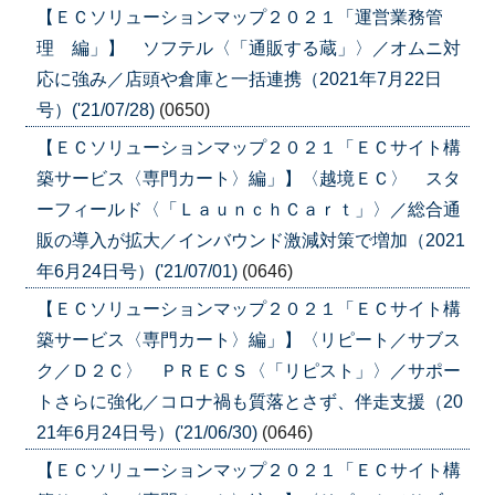
【ＥＣソリューションマップ２０２１「運営業務管
理 編」】 ソフテル〈「通販する蔵」〉／オムニ対
応に強み／店頭や倉庫と一括連携（2021年7月22日
号）('21/07/28)
(0650)
【ＥＣソリューションマップ２０２１「ＥＣサイト構
築サービス〈専門カート〉編」】〈越境ＥＣ〉 スタ
ーフィールド〈「ＬａｕｎｃｈＣａｒｔ」〉／総合通
販の導入が拡大／インバウンド激減対策で増加（2021
年6月24日号）('21/07/01)
(0646)
【ＥＣソリューションマップ２０２１「ＥＣサイト構
築サービス〈専門カート〉編」】〈リピート／サブス
ク／Ｄ２Ｃ〉 ＰＲＥＣＳ〈「リピスト」〉／サポー
トさらに強化／コロナ禍も質落とさず、伴走支援（20
21年6月24日号）('21/06/30)
(0646)
【ＥＣソリューションマップ２０２１「ＥＣサイト構