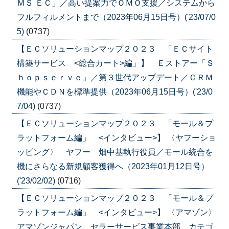
ＭＳ ＥＣ」／高い提案力でＯＭＯ支援／システムから
フルフィルメントまで（2023年06月15日号）('23/07/0
5)
(0737)
【ＥＣソリューションマップ２０２３ 「ＥＣサイト
構築サービス <総合カート>編」】 Ｅストアー「Ｓ
ｈｏｐｓｅｒｖｅ」／第３世代アップデート／ＣＲＭ
機能やＣＤＮを標準提供（2023年06月15日号）('23/0
7/04)
(0737)
【ＥＣソリューションマップ２０２３ 「モール＆プ
ラットフォーム編」 <インタビュー>】 〈ヤフーショ
ッピング〉 ヤフー 畑中基執行役員／モール統合を
機にさらなる新規顧客獲得へ（2023年01月12日号）
('23/02/02)
(0716)
【ＥＣソリューションマップ２０２３ 「モール＆プ
ラットフォーム編」 <インタビュー>】 〈アマゾン〉
アマゾンジャパン セラーサービス事業本部 カテゴ