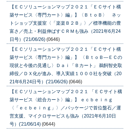
【ＥＣソリューションマップ２０２１「ＥＣサイト構
築サービス〈専門カート〉編」】〈ＢｔｏＢ〉 ネッ
トショップ支援室〈「楽楽Ｂ２Ｂ」〉／標準機能の豊
富さ／売上・利益伸ばすＣＲＭも強み（2021年6月24
日号）('21/06/26)
(0646)
【ＥＣソリューションマップ２０２１「ＥＣサイト構
築サービス〈専門カート〉編」】 〈ＢｔｏＢ―ＥＣの
現状と今後の見通し〉Ｄａｉ「Ｂカート」 鵜飼智史取
締役／ＤＸ化が進み、導入実績１０００社を突破（20
21年6月24日号）('21/06/26)
(0646)
【ＥＣソリューションマップ２０２１ 「ＥＣサイト構
築サービス〈総合カート〉編」】 ｅｃｂｅｉｎｇ
〈「ｅｃｂｅｉｎｇ」〉／パッケージで首位盤石／運
営支援、マイクロサービスも強み（2021年6月10日
号）('21/06/14)
(0644)