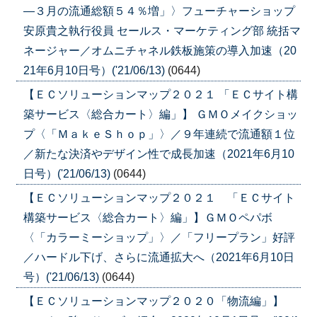
―３月の流通総額５４％増」〉フューチャーショップ
安原貴之執行役員 セールス・マーケティング部 統括マ
ネージャー／オムニチャネル鉄板施策の導入加速（20
21年6月10日号）('21/06/13)
(0644)
【ＥＣソリューションマップ２０２１ 「ＥＣサイト構
築サービス〈総合カート〉編」】 ＧＭＯメイクショッ
プ〈「ＭａｋｅＳｈｏｐ」〉／９年連続で流通額１位
／新たな決済やデザイン性で成長加速（2021年6月10
日号）('21/06/13)
(0644)
【ＥＣソリューションマップ２０２１ 「ＥＣサイト
構築サービス〈総合カート〉編」】ＧＭＯペパボ
〈「カラーミーショップ」〉／「フリープラン」好評
／ハードル下げ、さらに流通拡大へ（2021年6月10日
号）('21/06/13)
(0644)
【ＥＣソリューションマップ２０２０「物流編」】