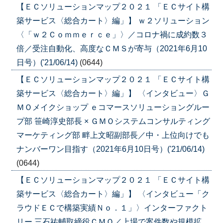
【ＥＣソリューションマップ２０２１ 「ＥＣサイト構
築サービス〈総合カート〉編」】 ｗ２ソリューション
〈「ｗ２Ｃｏｍｍｅｒｃｅ」〉／コロナ禍に成約数３
倍／受注自動化、高度なＣＭＳが寄与（2021年6月10
日号）('21/06/14)
(0644)
【ＥＣソリューションマップ２０２１ 「ＥＣサイト構
築サービス〈総合カート〉編」】 〈インタビュー〉Ｇ
ＭＯメイクショップ ｅコマースソリューショングルー
プ部 笹崎淳史部長 × ＧＭＯシステムコンサルティング
マーケティング部 畔上文昭副部長／中・上位向けでも
ナンバーワン目指す（2021年6月10日号）('21/06/14)
(0644)
【ＥＣソリューションマップ２０２１ 「ＥＣサイト構
築サービス〈総合カート〉編」】 〈インタビュー「ク
ラウドＥＣで構築実績Ｎｏ．１」〉インターファクト
リー 三石祐輔取締役ＣＭＯ／上場で案件数や規模拡