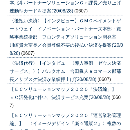
本北斗パートナーソリューションＧｒ課長／売り上げ
連動型カードを提案('20/08/28)
(0607)
〈後払い決済〉【インタビュー】ＧＭＯペイメントゲ
ートウェイ イノベーション・パートナーズ本部・戦
略事業統括部 フロンティアソリューション開発室
川崎貴大室長／会員登録不要の後払い決済を提案('20/0
8/28)
(0607)
〈決済代行〉【インタビュー〈導入事例「ゼウス決済
サービス」〉】バルクオム 合田眞人ｅコマース部部
長／サブスク決済が業績押上げ('20/08/28)
(0607)
【ＥＣソリューションマップ２０２０「決済編」】
ＥＣ活発化に伴い、決済サービス充実('20/08/28)
(060
7)
【ＥＣソリューションマップ２０２０「運営業務管理
編」】 〈イメージデザイン「楽々通販２」〉複数の