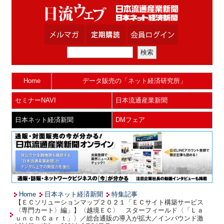
Home
データ販売の「ネット経済研究所」
セミナーNAVI
日本流通産業新聞
日本ネット経済新聞
DMフェア
Home
日本ネット経済新聞
特集記事
【ＥＣソリューションマップ２０２１「ＥＣサイト構築サービス
〈専門カート〉編」】〈越境ＥＣ〉 スターフィールド〈「Ｌａ
ｕｎｃｈＣａｒｔ」〉／総合通販の導入が拡大／インバウンド激