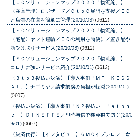
【ＥＣソリューションマップ２０２０「物流編」】
〈在庫管理〉ロジザード／ＯｔｏＯ展開を支援／ＥＣ
と店舗の在庫を簡単に管理('20/10/03)
(0612)
【ＥＣソリューションマップ２０２０「物流編」】
〈宅配〉ヤマト運輸／ＥＣの利用を簡便に／置き配や
新受け取りサービス('20/10/03)
(0612)
【ＥＣソリューションマップ２０２０「物流編」】
コロナに強いサービス紹介('20/10/01)
(0612)
〈ＢｔｏＢ後払い決済】【導入事例「ＭＦ ＫＥＳＳ
ＡＩ」】ナゴミヤ／請求業務の負担が軽減('20/09/01)
(0607)
〈後払い決済〉【導入事例「ＮＰ後払い」「ａｔｏｎ
ｅ」】ＤＩＮＥＴＴＥ／即時与信で機会損失防ぐ('20/0
9/01)
(0607)
〈決済代行〉【インタビュー】ＧＭＯイプシロン 倉