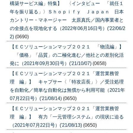
構築サービス編」特集】 〈インタビュー 「就任１
年を振り返る」〉Ｓｈｏｐｉｆｙ Ｊａｐａｎ 日本
カントリー・マネージャー 太原真氏／国内事業者と
の全接点を現地化する（2022年06月16日号）('22/06/2
2)
(0690)
【ＥＣソリューションマップ２０２１ 「物流編」】
「価格」「品質」の二極化進む／他社との差別化活
発に（2021年09月30日号）('21/10/07)
(0658)
【ＥＣソリューションマップ２０２１「運営業務管
理 編」】 キャプサー〈「特攻店長」〉／受注処理
を自動化／簡単な自動化は無償から利用可能（2021年
07月22日号）('21/08/14)
(0650)
【ＥＣソリューションマップ２０２１「運営業務管
理 編」】 有力「一元管理システム」の現状に迫る
（2021年07月22日号）('21/08/13)
(0650)