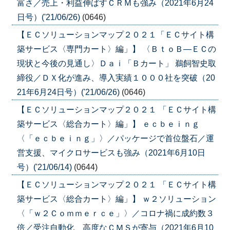
富さ／売上・利益伸ばすＣＲＭも強み（2021年6月24
日号）('21/06/26)
(0646)
【ＥＣソリューションマップ２０２１「ＥＣサイト構
築サービス〈専門カート〉編」】 〈ＢｔｏＢ―ＥＣの
現状と今後の見通し〉Ｄａｉ「Ｂカート」 鵜飼智史取
締役／ＤＸ化が進み、導入実績１０００社を突破（20
21年6月24日号）('21/06/26)
(0646)
【ＥＣソリューションマップ２０２１ 「ＥＣサイト構
築サービス〈総合カート〉編」】 ｅｃｂｅｉｎｇ
〈「ｅｃｂｅｉｎｇ」〉／パッケージで首位盤石／運
営支援、マイクロサービスも強み（2021年6月10日
号）('21/06/14)
(0644)
【ＥＣソリューションマップ２０２１ 「ＥＣサイト構
築サービス〈総合カート〉編」】 ｗ２ソリューション
〈「ｗ２Ｃｏｍｍｅｒｃｅ」〉／コロナ禍に成約数３
倍／受注自動化、高度なＣＭＳが寄与（2021年6月10