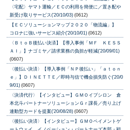
〈宅配〉ヤマト運輸／ＥＣの利用を簡便に／置き配や
新受け取りサービス('20/10/03)
(0612)
【ＥＣソリューションマップ２０２０「物流編」】
コロナに強いサービス紹介('20/10/01)
(0612)
〈ＢｔｏＢ後払い決済】【導入事例「ＭＦ ＫＥＳＳ
ＡＩ」】ナゴミヤ／請求業務の負担が軽減('20/09/01)
(0607)
〈後払い決済〉【導入事例「ＮＰ後払い」「ａｔｏｎ
ｅ」】ＤＩＮＥＴＴＥ／即時与信で機会損失防ぐ('20/0
9/01)
(0607)
〈決済代行〉【インタビュー】ＧＭＯイプシロン 倉
本北斗パートナーソリューションＧｒ課長／売り上げ
連動型カードを提案('20/08/28)
(0607)
〈後払い決済〉【インタビュー】ＧＭＯペイメントゲ
ートウェイ イノベーション・パートナーズ本部・戦