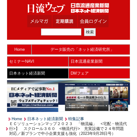
Home
データ販売の「ネット経済研究所」
セミナーNAVI
日本流通産業新聞
日本ネット経済新聞
DMフェア
Home
日本ネット経済新聞
特集記事
ＥＣソリューションマップ２０２３ 「物流編」 <宅配・物流代
行>】 スクロール３６０ <物流代行> 充実設備で２４年問題
対応／新プランで中小企業支援も強化（2023年9月28日号）