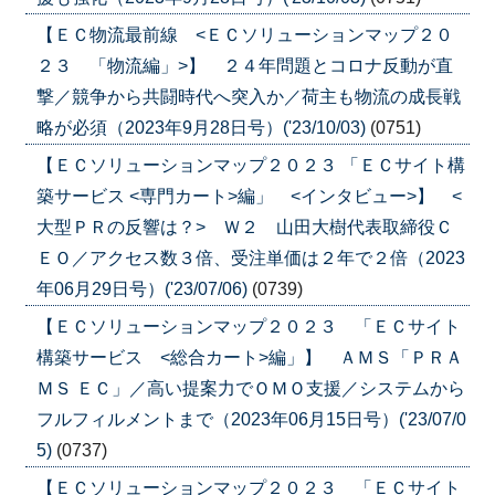
【ＥＣ物流最前線 <ＥＣソリューションマップ２０
２３ 「物流編」>】 ２４年問題とコロナ反動が直
撃／競争から共闘時代へ突入か／荷主も物流の成長戦
略が必須（2023年9月28日号）('23/10/03)
(0751)
【ＥＣソリューションマップ２０２３ 「ＥＣサイト構
築サービス <専門カート>編」 <インタビュー>】 <
大型ＰＲの反響は？> Ｗ２ 山田大樹代表取締役Ｃ
ＥＯ／アクセス数３倍、受注単価は２年で２倍（2023
年06月29日号）('23/07/06)
(0739)
【ＥＣソリューションマップ２０２３ 「ＥＣサイト
構築サービス <総合カート>編」】 ＡＭＳ「ＰＲＡ
ＭＳ ＥＣ」／高い提案力でＯＭＯ支援／システムから
フルフィルメントまで（2023年06月15日号）('23/07/0
5)
(0737)
【ＥＣソリューションマップ２０２３ 「ＥＣサイト