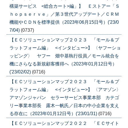
構築サービス <総合カート>編」】 Ｅストアー「Ｓ
ｈｏｐｓｅｒｖｅ」／第３世代アップデート／ＣＲＭ
機能やＣＤＮを標準提供（2023年06月15日号）('23/0
7/04)
(0737)
【ＥＣソリューションマップ２０２３ 「モール＆プ
ラットフォーム編」 <インタビュー>】 〈ヤフーショ
ッピング〉 ヤフー 畑中基執行役員／モール統合を
機にさらなる新規顧客獲得へ（2023年01月12日号）
('23/02/02)
(0716)
【ＥＣソリューションマップ２０２３ 「モール＆プ
ラットフォーム編」 <インタビュー>】 〈アマゾン〉
アマゾンジャパン セラーサービス事業本部 カテゴ
リー事業本部長 露木一帆氏／日本の中小企業を支え
る存在に（2023年01月12日号）('23/01/31)
(0716)
【ＥＣソリューションマップ２０２２ 「ＥＣサイト