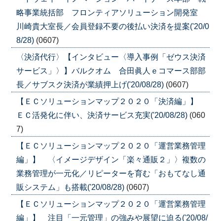
略事業統括部 フロンティアソリューション開発室
川崎貴大室長／会員登録不要の後払い決済を提案('20/0
8/28)
(0607)
〈決済代行〉【インタビュー〈導入事例「ゼウス決済
サービス」〉】バルクオム 合田眞人ｅコマース部部
長／サブスク決済が業績押上げ('20/08/28)
(0607)
【ＥＣソリューションマップ２０２０「決済編」】
ＥＣ活発化に伴い、決済サービス充実('20/08/28)
(060
7)
【ＥＣソリューションマップ２０２０「運営業務管理
編」】 〈イメージデザイン「楽々通販２」〉複数の
業務管理が一元化／リピーターを育む「おもてなし通
販システム」も搭載('20/08/28)
(0607)
【ＥＣソリューションマップ２０２０「運営業務管理
編」】 注目「一元管理」の強みや展望に迫る('20/08/