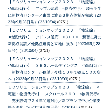
【ＥＣソリューションマップ２０２３ 「物流編」
<物流代行>】 アップル流通 <物流代行> 埼玉羽生
に新物流センター／東西に渡る３拠点体制が完成（20
23年9月28日号）('23/10/04)
(0751)
【ＥＣソリューションマップ２０２３ 「物流編」
<物流代行>】 アドレス通商 <３ＰＬ> 新習志野に
新拠点開設／他拠点連携と立地に強み（2023年9月28
日号）('23/10/04)
(0751)
【ＥＣソリューションマップ２０２３ 「物流編」
<物流代行>】 ＳＢＳホールディングス <物流代行>
新物流センターが稼働／今後１０年で拠点１０カ所
へ（2023年9月28日号）('23/10/03)
(0751)
ＥＣソリューションマップ２０２３ 「物流編」 <
宅配・物流代行>】 スクロール３６０ <物流代行>
充実設備で２４年問題対応／新プランで中小企業支
援も強化（2023年9月28日号）('23/10/03)
(0751)