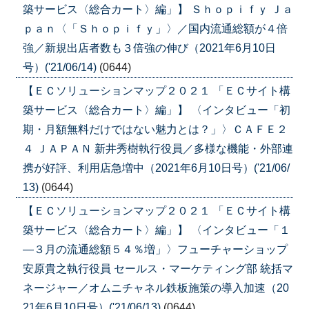
築サービス〈総合カート〉編」】 Ｓｈｏｐｉｆｙ Ｊａ
ｐａｎ〈「Ｓｈｏｐｉｆｙ」〉／国内流通総額が４倍
強／新規出店者数も３倍強の伸び（2021年6月10日
号）('21/06/14)
(0644)
【ＥＣソリューションマップ２０２１ 「ＥＣサイト構
築サービス〈総合カート〉編」】 〈インタビュー「初
期・月額無料だけではない魅力とは？」〉ＣＡＦＥ２
４ ＪＡＰＡＮ 新井秀樹執行役員／多様な機能・外部連
携が好評、利用店急増中（2021年6月10日号）('21/06/
13)
(0644)
【ＥＣソリューションマップ２０２１ 「ＥＣサイト構
築サービス〈総合カート〉編」】 〈インタビュー「１
―３月の流通総額５４％増」〉フューチャーショップ
安原貴之執行役員 セールス・マーケティング部 統括マ
ネージャー／オムニチャネル鉄板施策の導入加速（20
21年6月10日号）('21/06/13)
(0644)