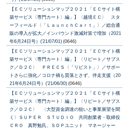
【ＥＣソリューションマップ２０２１「ＥＣサイト構
築サービス〈専門カート〉編」】〈越境ＥＣ〉 スタ
ーフィールド〈「ＬａｕｎｃｈＣａｒｔ」〉／総合通
販の導入が拡大／インバウンド激減対策で増加（2021
年6月24日号）('21/07/01)
(0646)
【ＥＣソリューションマップ２０２１「ＥＣサイト構
築サービス〈専門カート〉編」】〈リピート／サブス
ク／Ｄ２Ｃ〉 ＰＲＥＣＳ〈「リピスト」〉／サポー
トさらに強化／コロナ禍も質落とさず、伴走支援（20
21年6月24日号）('21/06/30)
(0646)
【ＥＣソリューションマップ２０２１「ＥＣサイト構
築サービス〈専門カート〉編」】〈リピート／サブス
ク／Ｄ２Ｃ〉 〈大型資金調達の狙いと事業展望を聞
く〉ＳＵＰＥＲ ＳＴＵＤＩＯ 共同創業者・取締役
ＣＲＯ 真野勉氏、ＳＤＰユニット マネージャー