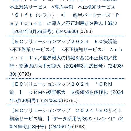
不正対策サービス <導入事例 不正検知サービス
「Ｓｉｆｔ（シフト）」>】 綿半パートナーズ「Ｐ
ａｙＴｏｕｃｈ」に導入／不正利用が９割以上減少
（2024年8月29日号）('24/08/30)
(0793)
【ＥＣソリューションマップ２０２４ ＥＣ決済編
<不正対策サービス>】 <不正検知サービス> Ａｃｃ
ｅｒｔｉｆｙ／世界最大の情報を基に不正検知／旅
行・交通系の大手が導入（2024年8月29日号）('24/08/
30)
(0793)
【ＥＣソリューションマップ２０２４ 「ＣＲＭ
編」】 ＣＲＭの裾野拡大、支援領域も多様化（2024
年5月30日号）('24/06/30)
(0781)
【ＥＣソリューションマップ ２０２４「ＥＣサイト
構築サービス編」】”データ活用”が次のトレンドに（2
024年6月13日号）('24/06/17)
(0783)