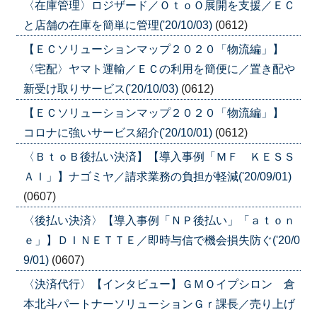
〈在庫管理〉ロジザード／ＯｔｏＯ展開を支援／ＥＣ
と店舗の在庫を簡単に管理('20/10/03)
(0612)
【ＥＣソリューションマップ２０２０「物流編」】
〈宅配〉ヤマト運輸／ＥＣの利用を簡便に／置き配や
新受け取りサービス('20/10/03)
(0612)
【ＥＣソリューションマップ２０２０「物流編」】
コロナに強いサービス紹介('20/10/01)
(0612)
〈ＢｔｏＢ後払い決済】【導入事例「ＭＦ ＫＥＳＳ
ＡＩ」】ナゴミヤ／請求業務の負担が軽減('20/09/01)
(0607)
〈後払い決済〉【導入事例「ＮＰ後払い」「ａｔｏｎ
ｅ」】ＤＩＮＥＴＴＥ／即時与信で機会損失防ぐ('20/0
9/01)
(0607)
〈決済代行〉【インタビュー】ＧＭＯイプシロン 倉
本北斗パートナーソリューションＧｒ課長／売り上げ