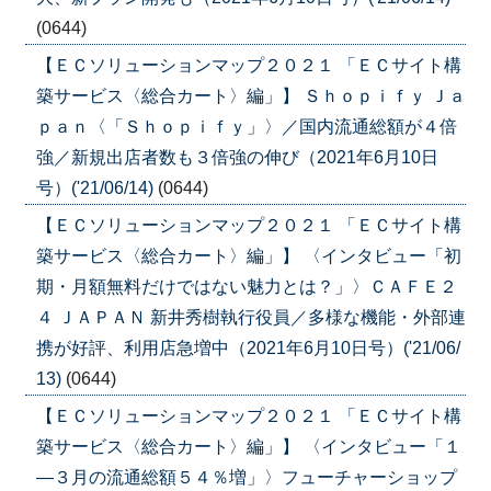
(0644)
【ＥＣソリューションマップ２０２１ 「ＥＣサイト構
築サービス〈総合カート〉編」】 Ｓｈｏｐｉｆｙ Ｊａ
ｐａｎ〈「Ｓｈｏｐｉｆｙ」〉／国内流通総額が４倍
強／新規出店者数も３倍強の伸び（2021年6月10日
号）('21/06/14)
(0644)
【ＥＣソリューションマップ２０２１ 「ＥＣサイト構
築サービス〈総合カート〉編」】 〈インタビュー「初
期・月額無料だけではない魅力とは？」〉ＣＡＦＥ２
４ ＪＡＰＡＮ 新井秀樹執行役員／多様な機能・外部連
携が好評、利用店急増中（2021年6月10日号）('21/06/
13)
(0644)
【ＥＣソリューションマップ２０２１ 「ＥＣサイト構
築サービス〈総合カート〉編」】 〈インタビュー「１
―３月の流通総額５４％増」〉フューチャーショップ