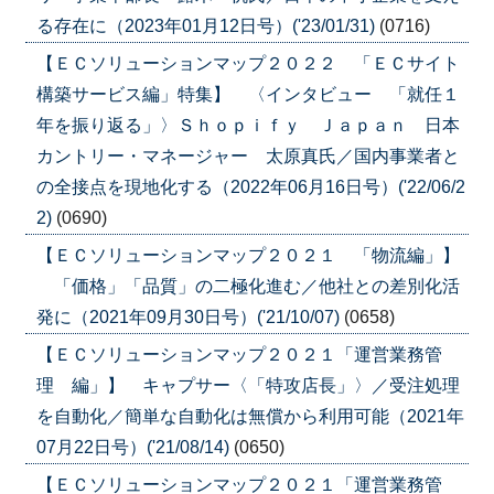
る存在に（2023年01月12日号）('23/01/31)
(0716)
【ＥＣソリューションマップ２０２２ 「ＥＣサイト
構築サービス編」特集】 〈インタビュー 「就任１
年を振り返る」〉Ｓｈｏｐｉｆｙ Ｊａｐａｎ 日本
カントリー・マネージャー 太原真氏／国内事業者と
の全接点を現地化する（2022年06月16日号）('22/06/2
2)
(0690)
【ＥＣソリューションマップ２０２１ 「物流編」】
「価格」「品質」の二極化進む／他社との差別化活
発に（2021年09月30日号）('21/10/07)
(0658)
【ＥＣソリューションマップ２０２１「運営業務管
理 編」】 キャプサー〈「特攻店長」〉／受注処理
を自動化／簡単な自動化は無償から利用可能（2021年
07月22日号）('21/08/14)
(0650)
【ＥＣソリューションマップ２０２１「運営業務管