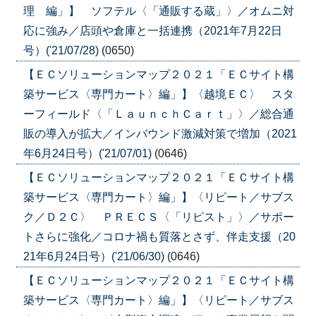
理 編」】 ソフテル〈「通販する蔵」〉／オムニ対
応に強み／店頭や倉庫と一括連携（2021年7月22日
号）('21/07/28)
(0650)
【ＥＣソリューションマップ２０２１「ＥＣサイト構
築サービス〈専門カート〉編」】〈越境ＥＣ〉 スタ
ーフィールド〈「ＬａｕｎｃｈＣａｒｔ」〉／総合通
販の導入が拡大／インバウンド激減対策で増加（2021
年6月24日号）('21/07/01)
(0646)
【ＥＣソリューションマップ２０２１「ＥＣサイト構
築サービス〈専門カート〉編」】〈リピート／サブス
ク／Ｄ２Ｃ〉 ＰＲＥＣＳ〈「リピスト」〉／サポー
トさらに強化／コロナ禍も質落とさず、伴走支援（20
21年6月24日号）('21/06/30)
(0646)
【ＥＣソリューションマップ２０２１「ＥＣサイト構
築サービス〈専門カート〉編」】〈リピート／サブス