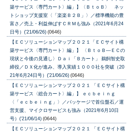
築サービス〈専門カート〉編」】〈ＢｔｏＢ〉 ネッ
トショップ支援室〈「楽楽Ｂ２Ｂ」〉／標準機能の豊
富さ／売上・利益伸ばすＣＲＭも強み（2021年6月24
日号）('21/06/26)
(0646)
【ＥＣソリューションマップ２０２１「ＥＣサイト構
築サービス〈専門カート〉編」】 〈ＢｔｏＢ―ＥＣの
現状と今後の見通し〉Ｄａｉ「Ｂカート」 鵜飼智史取
締役／ＤＸ化が進み、導入実績１０００社を突破（20
21年6月24日号）('21/06/26)
(0646)
【ＥＣソリューションマップ２０２１ 「ＥＣサイト構
築サービス〈総合カート〉編」】 ｅｃｂｅｉｎｇ
〈「ｅｃｂｅｉｎｇ」〉／パッケージで首位盤石／運
営支援、マイクロサービスも強み（2021年6月10日
号）('21/06/14)
(0644)
【ＥＣソリューションマップ２０２１ 「ＥＣサイト構