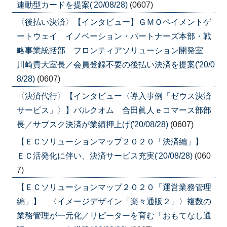
連動型カードを提案('20/08/28)
(0607)
〈後払い決済〉【インタビュー】ＧＭＯペイメントゲ
ートウェイ イノベーション・パートナーズ本部・戦
略事業統括部 フロンティアソリューション開発室
川崎貴大室長／会員登録不要の後払い決済を提案('20/0
8/28)
(0607)
〈決済代行〉【インタビュー〈導入事例「ゼウス決済
サービス」〉】バルクオム 合田眞人ｅコマース部部
長／サブスク決済が業績押上げ('20/08/28)
(0607)
【ＥＣソリューションマップ２０２０「決済編」】
ＥＣ活発化に伴い、決済サービス充実('20/08/28)
(060
7)
【ＥＣソリューションマップ２０２０「運営業務管理
編」】 〈イメージデザイン「楽々通販２」〉複数の
業務管理が一元化／リピーターを育む「おもてなし通