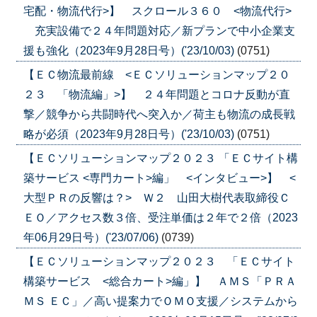
宅配・物流代行>】 スクロール３６０ <物流代行>
充実設備で２４年問題対応／新プランで中小企業支
援も強化（2023年9月28日号）('23/10/03)
(0751)
【ＥＣ物流最前線 <ＥＣソリューションマップ２０
２３ 「物流編」>】 ２４年問題とコロナ反動が直
撃／競争から共闘時代へ突入か／荷主も物流の成長戦
略が必須（2023年9月28日号）('23/10/03)
(0751)
【ＥＣソリューションマップ２０２３ 「ＥＣサイト構
築サービス <専門カート>編」 <インタビュー>】 <
大型ＰＲの反響は？> Ｗ２ 山田大樹代表取締役Ｃ
ＥＯ／アクセス数３倍、受注単価は２年で２倍（2023
年06月29日号）('23/07/06)
(0739)
【ＥＣソリューションマップ２０２３ 「ＥＣサイト
構築サービス <総合カート>編」】 ＡＭＳ「ＰＲＡ
ＭＳ ＥＣ」／高い提案力でＯＭＯ支援／システムから