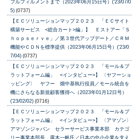
フルフィルメントまで（2023年06月15日号）('23/07/0
5)
(0737)
【ＥＣソリューションマップ２０２３ 「ＥＣサイト
構築サービス <総合カート>編」】 Ｅストアー「Ｓ
ｈｏｐｓｅｒｖｅ」／第３世代アップデート／ＣＲＭ
機能やＣＤＮを標準提供（2023年06月15日号）('23/0
7/04)
(0737)
【ＥＣソリューションマップ２０２３ 「モール＆プ
ラットフォーム編」 <インタビュー>】 〈ヤフーショ
ッピング〉 ヤフー 畑中基執行役員／モール統合を
機にさらなる新規顧客獲得へ（2023年01月12日号）
('23/02/02)
(0716)
【ＥＣソリューションマップ２０２３ 「モール＆プ
ラットフォーム編」 <インタビュー>】 〈アマゾン〉
アマゾンジャパン セラーサービス事業本部 カテゴ
リー事業本部長 露木一帆氏／日本の中小企業を支え