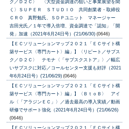
ク／Ｄ２Ｃ〉 〈大型資金調達の狙いと事業展望を聞
く〉ＳＵＰＥＲ ＳＴＵＤＩＯ 共同創業者・取締役
ＣＲＯ 真野勉氏、ＳＤＰユニット マネージャー
吉田光氏／１年で導入倍増、資金調達で「認知」「開
発」加速（2021年6月24日号）('21/06/30)
(0646)
【ＥＣソリューションマップ２０２１「ＥＣサイト構
築サービス〈専門カート〉編」】〈リピート／サブス
ク／Ｄ２Ｃ〉 テモナ〈「サブスクストア」〉／幅広
いサブスクに対応／コールセンター支援も好評（2021
年6月24日号）('21/06/29)
(0646)
【ＥＣソリューションマップ２０２１「ＥＣサイト構
築サービス〈専門カート〉編」】〈ＢｔｏＢ〉 アイ
ル〈「アラジンＥＣ」〉／過去最高の導入実績／動画
研修でサポート強化（2021年6月24日号）('21/06/26)
(0646)
【ＥＣソリューションマップ２０２１「ＥＣサイト構