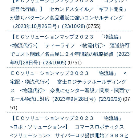
【ＥＣソリューションマップ２０２３ 「コンサル・
運営代行編」】 セカンドスタイル／「ギフト開発」
が勝ちパターン／食品通販に強いコンサルティング
（2023年10月26日号）('23/10/28)
(0755)
【ＥＣソリューションマップ２０２３ 「物流編」
<物流代行>】 ティーライフ <物流代行> 運送許可
でコスト削減／名古屋に２４年問題の戦略拠点（2023
年9月28日号）('23/10/05)
(0751)
ＥＣソリューションマップ２０２３ 「物流編」 <
宅配・物流代行>】 富士ロジテックホールディング
ス <物流代行> 奈良にセンター新設／関東・関西で
モール物流に対応（2023年9月28日号）('23/10/05)
(07
51)
【ＥＣソリューションマップ２０２３ 「物流編」
<ロボ・ソリューション>】 コマースロボティクス
<ソリューション> サイバーロジ提供開始／ＳＢＳと