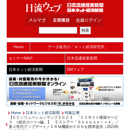
Home
データ販売の「ネット経済研究所」
セミナーNAVI
日本流通産業新聞
日本ネット経済新聞
DMフェア
Home
日本ネット経済新聞
特集記事
【ＥＣソリューションマップ２０２３ 「ＥＣサイト構築サービ
ス <総合カート>編」】 Ｅストアー「Ｓｈｏｐｓｅｒｖｅ」／
第３世代アップデート／ＣＲＭ機能やＣＤＮを標準提供（2023年