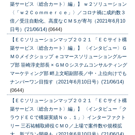
築サービス〈総合カート〉編」】 ｗ２ソリューション
〈「ｗ２Ｃｏｍｍｅｒｃｅ」〉／コロナ禍に成約数３
倍／受注自動化、高度なＣＭＳが寄与（2021年6月10
日号）('21/06/14)
(0644)
【ＥＣソリューションマップ２０２１ 「ＥＣサイト構
築サービス〈総合カート〉編」】 〈インタビュー〉Ｇ
ＭＯメイクショップ ｅコマースソリューショングルー
プ部 笹崎淳史部長 × ＧＭＯシステムコンサルティング
マーケティング部 畔上文昭副部長／中・上位向けでも
ナンバーワン目指す（2021年6月10日号）('21/06/14)
(0644)
【ＥＣソリューションマップ２０２１ 「ＥＣサイト構
築サービス〈総合カート〉編」】 〈インタビュー「ク
ラウドＥＣで構築実績Ｎｏ．１」〉インターファクト
リー 三石祐輔取締役ＣＭＯ／上場で案件数や規模拡
大、新プラン開発も（2021年6月10日号）('21/06/14)