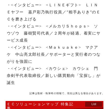
・<インタビュー> <ＬＩＮＥギフト> ＬＩＮ
Ｅヤフー 嘉戸彩乃執行役員／”相手ありき”のＥ
Ｃを磨き上げる
・<インタビュー> <メルカリＳｈｏｐｓ> ソ
ウゾウ 藤樹賢司代表／２周年が経過、着実にサ
ービス成長
・<インタビュー> <Ｍａｋｕａｋｅ> マクア
ケ 中山亮太郎社長／サポーターと実行者のつな
がりを強固に
・<インタビュー> <カウシェ> カウシェ 門
奈剣平代表取締役／新しい購買動向「宝探し」が
誕生
記事は取材・執筆時の情報で、現在は異なる場合があります。
ＥＣソリューションマップ 特集記
List
事