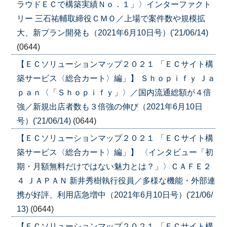
ラウドＥＣで構築実績Ｎｏ．１」〉インターファクト
リー 三石祐輔取締役ＣＭＯ／上場で案件数や規模拡
大、新プラン開発も（2021年6月10日号）('21/06/14)
(0644)
【ＥＣソリューションマップ２０２１ 「ＥＣサイト構
築サービス〈総合カート〉編」】 Ｓｈｏｐｉｆｙ Ｊａ
ｐａｎ〈「Ｓｈｏｐｉｆｙ」〉／国内流通総額が４倍
強／新規出店者数も３倍強の伸び（2021年6月10日
号）('21/06/14)
(0644)
【ＥＣソリューションマップ２０２１ 「ＥＣサイト構
築サービス〈総合カート〉編」】 〈インタビュー「初
期・月額無料だけではない魅力とは？」〉ＣＡＦＥ２
４ ＪＡＰＡＮ 新井秀樹執行役員／多様な機能・外部連
携が好評、利用店急増中（2021年6月10日号）('21/06/
13)
(0644)
【ＥＣソリューションマップ２０２１ 「ＥＣサイト構