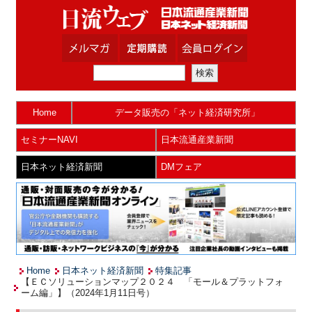
Home
データ販売の「ネット経済研究所」
セミナーNAVI
日本流通産業新聞
日本ネット経済新聞
DMフェア
Home
日本ネット経済新聞
特集記事
【ＥＣソリューションマップ２０２４ 「モール＆プラットフォ
ーム編」】（2024年1月11日号）