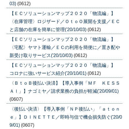
03)
(0612)
【ＥＣソリューションマップ２０２０「物流編」】
〈在庫管理〉ロジザード／ＯｔｏＯ展開を支援／ＥＣ
と店舗の在庫を簡単に管理('20/10/03)
(0612)
【ＥＣソリューションマップ２０２０「物流編」】
〈宅配〉ヤマト運輸／ＥＣの利用を簡便に／置き配や
新受け取りサービス('20/10/03)
(0612)
【ＥＣソリューションマップ２０２０「物流編」】
コロナに強いサービス紹介('20/10/01)
(0612)
〈ＢｔｏＢ後払い決済】【導入事例「ＭＦ ＫＥＳＳ
ＡＩ」】ナゴミヤ／請求業務の負担が軽減('20/09/01)
(0607)
〈後払い決済〉【導入事例「ＮＰ後払い」「ａｔｏｎ
ｅ」】ＤＩＮＥＴＴＥ／即時与信で機会損失防ぐ('20/0
9/01)
(0607)