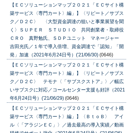
【ＥＣソリューションマップ２０２１「ＥＣサイト構
築サービス〈専門カート〉編」】〈リピート／サブス
ク／Ｄ２Ｃ〉 〈大型資金調達の狙いと事業展望を聞
く〉ＳＵＰＥＲ ＳＴＵＤＩＯ 共同創業者・取締役
ＣＲＯ 真野勉氏、ＳＤＰユニット マネージャー
吉田光氏／１年で導入倍増、資金調達で「認知」「開
発」加速（2021年6月24日号）('21/06/30)
(0646)
【ＥＣソリューションマップ２０２１「ＥＣサイト構
築サービス〈専門カート〉編」】〈リピート／サブス
ク／Ｄ２Ｃ〉 テモナ〈「サブスクストア」〉／幅広
いサブスクに対応／コールセンター支援も好評（2021
年6月24日号）('21/06/29)
(0646)
【ＥＣソリューションマップ２０２１「ＥＣサイト構
築サービス〈専門カート〉編」】〈ＢｔｏＢ〉 アイ
ル〈「アラジンＥＣ」〉／過去最高の導入実績／動画