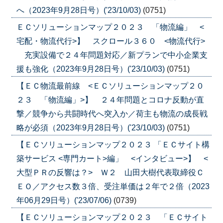
へ（2023年9月28日号）('23/10/03)
(0751)
ＥＣソリューションマップ２０２３ 「物流編」 <
宅配・物流代行>】 スクロール３６０ <物流代行>
充実設備で２４年問題対応／新プランで中小企業支
援も強化（2023年9月28日号）('23/10/03)
(0751)
【ＥＣ物流最前線 <ＥＣソリューションマップ２０
２３ 「物流編」>】 ２４年問題とコロナ反動が直
撃／競争から共闘時代へ突入か／荷主も物流の成長戦
略が必須（2023年9月28日号）('23/10/03)
(0751)
【ＥＣソリューションマップ２０２３ 「ＥＣサイト構
築サービス <専門カート>編」 <インタビュー>】 <
大型ＰＲの反響は？> Ｗ２ 山田大樹代表取締役Ｃ
ＥＯ／アクセス数３倍、受注単価は２年で２倍（2023
年06月29日号）('23/07/06)
(0739)
【ＥＣソリューションマップ２０２３ 「ＥＣサイト