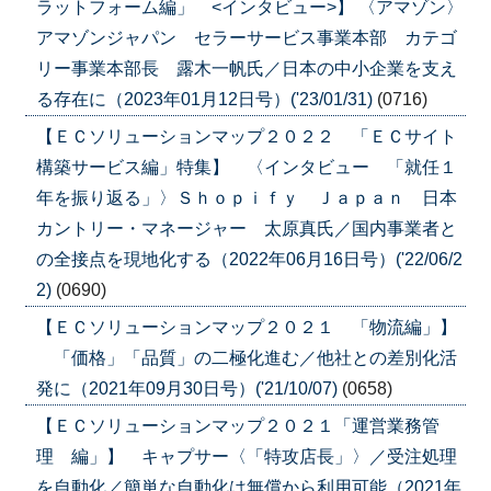
ラットフォーム編」 <インタビュー>】 〈アマゾン〉
アマゾンジャパン セラーサービス事業本部 カテゴ
リー事業本部長 露木一帆氏／日本の中小企業を支え
る存在に（2023年01月12日号）('23/01/31)
(0716)
【ＥＣソリューションマップ２０２２ 「ＥＣサイト
構築サービス編」特集】 〈インタビュー 「就任１
年を振り返る」〉Ｓｈｏｐｉｆｙ Ｊａｐａｎ 日本
カントリー・マネージャー 太原真氏／国内事業者と
の全接点を現地化する（2022年06月16日号）('22/06/2
2)
(0690)
【ＥＣソリューションマップ２０２１ 「物流編」】
「価格」「品質」の二極化進む／他社との差別化活
発に（2021年09月30日号）('21/10/07)
(0658)
【ＥＣソリューションマップ２０２１「運営業務管
理 編」】 キャプサー〈「特攻店長」〉／受注処理
を自動化／簡単な自動化は無償から利用可能（2021年