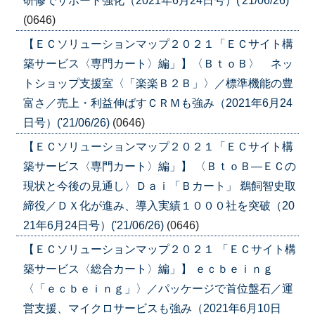
研修でサポート強化（2021年6月24日号）('21/06/26)
(0646)
【ＥＣソリューションマップ２０２１「ＥＣサイト構
築サービス〈専門カート〉編」】〈ＢｔｏＢ〉 ネッ
トショップ支援室〈「楽楽Ｂ２Ｂ」〉／標準機能の豊
富さ／売上・利益伸ばすＣＲＭも強み（2021年6月24
日号）('21/06/26)
(0646)
【ＥＣソリューションマップ２０２１「ＥＣサイト構
築サービス〈専門カート〉編」】 〈ＢｔｏＢ―ＥＣの
現状と今後の見通し〉Ｄａｉ「Ｂカート」 鵜飼智史取
締役／ＤＸ化が進み、導入実績１０００社を突破（20
21年6月24日号）('21/06/26)
(0646)
【ＥＣソリューションマップ２０２１ 「ＥＣサイト構
築サービス〈総合カート〉編」】 ｅｃｂｅｉｎｇ
〈「ｅｃｂｅｉｎｇ」〉／パッケージで首位盤石／運
営支援、マイクロサービスも強み（2021年6月10日