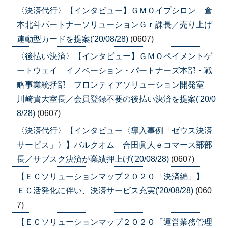
〈決済代行〉【インタビュー】ＧＭＯイプシロン 倉
本北斗パートナーソリューションＧｒ課長／売り上げ
連動型カードを提案('20/08/28)
(0607)
〈後払い決済〉【インタビュー】ＧＭＯペイメントゲ
ートウェイ イノベーション・パートナーズ本部・戦
略事業統括部 フロンティアソリューション開発室
川崎貴大室長／会員登録不要の後払い決済を提案('20/0
8/28)
(0607)
〈決済代行〉【インタビュー〈導入事例「ゼウス決済
サービス」〉】バルクオム 合田眞人ｅコマース部部
長／サブスク決済が業績押上げ('20/08/28)
(0607)
【ＥＣソリューションマップ２０２０「決済編」】
ＥＣ活発化に伴い、決済サービス充実('20/08/28)
(060
7)
【ＥＣソリューションマップ２０２０「運営業務管理