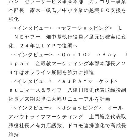
パン セラーサービス事業本部 カテゴリー事業
本部長 露木一帆氏／中小企業の越境ＥＣ支援を
強化
・<インタビュー> <ヤフーショッピング> Ｌ
ＩＮＥヤフー 畑中基執行役員／足元は確実に変
化、２４年はＬＹＰで復調へ
・<インタビュー> <Ｑｏｏ１０> ｅＢａｙ Ｊ
ａｐａｎ 金載敦マーケティング本部本部長／２
４年はオフライン展開を強力に推進
・<インタビュー> <ａｕＰＡＹマーケット>
ａｕコマース＆ライフ 八津川博史代表取締役副
社長／来期以降に大幅リニューアルを計画
・<インタビュー> <ｄショッピング> オール
アバウトライフマーケティング 土門裕之代表取
締役社長／有力店誘致、ドコモ連携強化で高成長
維持