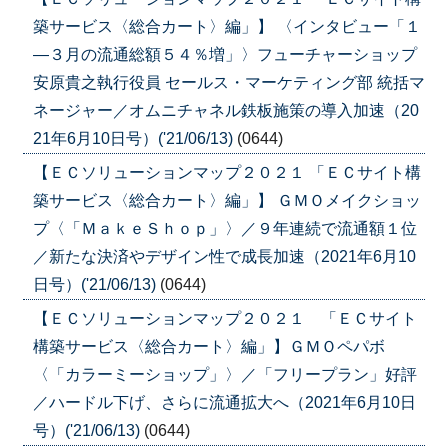
築サービス〈総合カート〉編」】 〈インタビュー「１
―３月の流通総額５４％増」〉フューチャーショップ
安原貴之執行役員 セールス・マーケティング部 統括マ
ネージャー／オムニチャネル鉄板施策の導入加速（20
21年6月10日号）('21/06/13)
(0644)
【ＥＣソリューションマップ２０２１ 「ＥＣサイト構
築サービス〈総合カート〉編」】 ＧＭＯメイクショッ
プ〈「ＭａｋｅＳｈｏｐ」〉／９年連続で流通額１位
／新たな決済やデザイン性で成長加速（2021年6月10
日号）('21/06/13)
(0644)
【ＥＣソリューションマップ２０２１ 「ＥＣサイト
構築サービス〈総合カート〉編」】ＧＭＯペパボ
〈「カラーミーショップ」〉／「フリープラン」好評
／ハードル下げ、さらに流通拡大へ（2021年6月10日
号）('21/06/13)
(0644)