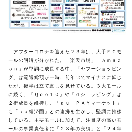
アフターコロナを迎えた２３年は、大手ＥＣモ
ールの明暗が分かれた。「楽天市場」「Ａｍａｚ
ｏｎ」が堅調に成長する中、「ヤフーショッピン
グ」は流通総額が一時、前年比でマイナスに転じ
たが、後半は立て直しを見せている。３大モール
に続く、「Ｑｏｏ１０」や「ｄショッピング」は
２桁成長を維持し、「ａｕ ＰＡＹマーケット」
も「ａｕ経済圏」との連携を生かし、堅調に推移
している。主要モールに加えて、注目度の高いモ
ールの事業責任者に「２３年の実績」と「２４年