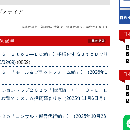
ブメディア
記事は取材・執筆時の情報で、現在は異なる場合があります。
日
特集記事
1
２６「ＢｔｏＢ―ＥＣ編」】多様化するＢｔｏＢソリ
2
3
02/09)
(0859)
６ 「モール＆プラットフォーム編」】（2026年1
日
1
ーションマップ２０２５「物流編」〉】 ３ＰＬ、ロ
2
攻撃でシステム投資高まりも（2025年11月6日号）
3
５「コンサル・運営代行編」】（2025年10月23