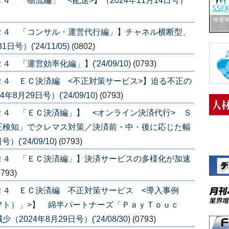
 「物流編」 <配送>】（2024年11月14日号）
２４ 「コンサル・運営代行編」】チャネル横断型、
号）('24/11/05)
(0802)
「運営効率化編」】('24/09/10)
(0793)
４ ＥＣ決済編 <不正対策サービス>】迫る不正の
月29日号）('24/09/10)
(0793)
４ 「ＥＣ決済編」】 <オンライン決済代行> Ｓ
正検知」でクレマス対策／決済前・中・後に応じた幅
('24/09/10)
(0793)
２４ 「ＥＣ決済編」】決済サービスの多様化が加速
0793)
２４ ＥＣ決済編 不正対策サービス <導入事例
フト）」>】 綿半パートナーズ「ＰａｙＴｏｕｃ
24年8月29日号）('24/08/30)
(0793)