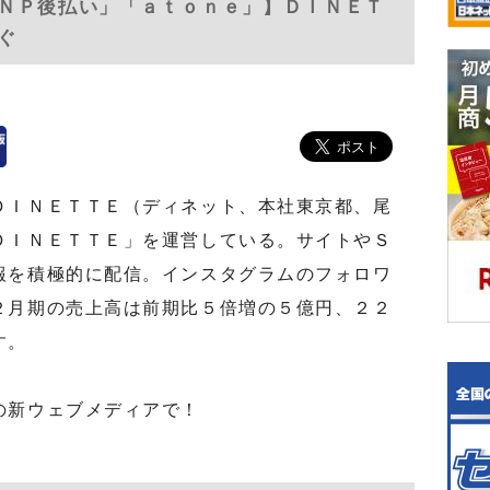
ＮＰ後払い」「ａｔｏｎｅ」】ＤＩＮＥＴ
ぐ
ＩＮＥＴＴＥ（ディネット、本社東京都、尾
ＤＩＮＥＴＴＥ」を運営している。サイトやＳ
報を積極的に配信。インスタグラムのフォロワ
２月期の売上高は前期比５倍増の５億円、２２
す。
の新ウェブメディアで！