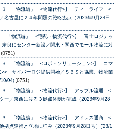
３ 「物流編」 <物流代行>】 ティーライフ <
名古屋に２４年問題の戦略拠点（2023年9月28日
 「物流編」 <宅配・物流代行>】 富士ロジテッ
 奈良にセンター新設／関東・関西でモール物流に対
)
(0751)
３ 「物流編」 <ロボ・ソリューション>】 コマ
ン> サイバーロジ提供開始／ＳＢＳと協業、物流業
0/04)
(0751)
３ 「物流編」 <物流代行>】 アップル流通 <
ー／東西に渡る３拠点体制が完成（2023年9月28
３ 「物流編」 <物流代行>】 アドレス通商 <
点連携と立地に強み（2023年9月28日号）('23/1