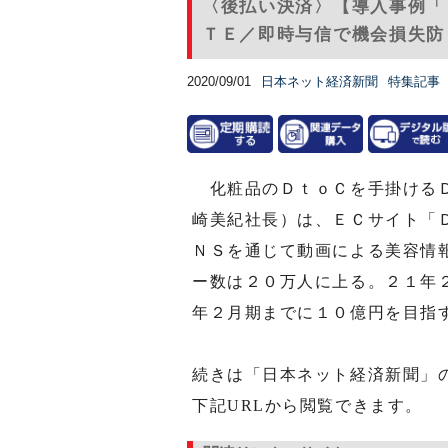
〈後払い決済〉【導入事例「
ＴＥ／即時与信で機会損失防
2020/09/01
日本ネット経済新聞
特集記事
化粧品のＤｔｏＣを手掛けるＤ
崎美紀社長）は、ＥＣサイト「
ＮＳを通じて動画による美容情
ー数は２０万人に上る。２１年
年２月期までに１０億円を目指
続きは「日本ネット経済新聞」
下記URLから閲覧できます。