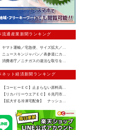
本流通産業新聞ランキング
ヤマト運輸／宅急便、サイズ拡大／…
ニュースキンジャパン／表参道にカ…
消費者庁／ニチガスの違法な取引を…
本ネット経済新聞ランキング
【コーヒーＥＣ】止まらない原料高…
【リカバリーウエアＥＣ】６兆円市…
【拡大する冷凍宅配食】 ナッシュ…