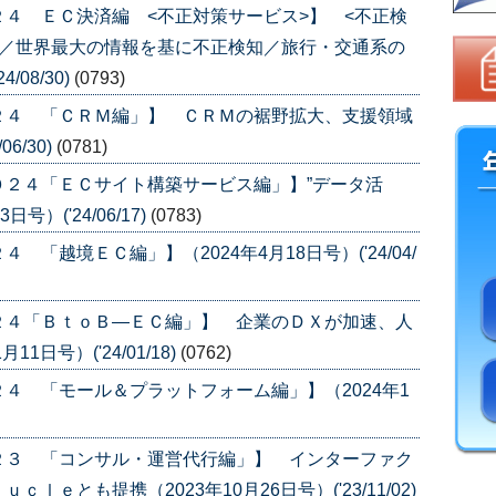
４ ＥＣ決済編 <不正対策サービス>】 <不正検
ｙ／世界最大の情報を基に不正検知／旅行・交通系の
/08/30)
(0793)
２４ 「ＣＲＭ編」】 ＣＲＭの裾野拡大、支援領域
6/30)
(0781)
０２４「ＥＣサイト構築サービス編」】”データ活
）('24/06/17)
(0783)
「越境ＥＣ編」】（2024年4月18日号）('24/04/
２４「ＢｔｏＢ―ＥＣ編」】 企業のＤＸが加速、人
日号）('24/01/18)
(0762)
４ 「モール＆プラットフォーム編」】（2024年1
２３ 「コンサル・運営代行編」】 インターファク
ｅとも提携（2023年10月26日号）('23/11/02)