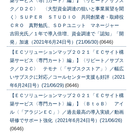
築サービス〈専門カート〉編」】〈リピート／サブス
ク／Ｄ２Ｃ〉 〈大型資金調達の狙いと事業展望を聞
く〉ＳＵＰＥＲ ＳＴＵＤＩＯ 共同創業者・取締役
ＣＲＯ 真野勉氏、ＳＤＰユニット マネージャー
吉田光氏／１年で導入倍増、資金調達で「認知」「開
発」加速（2021年6月24日号）('21/06/30)
(0646)
【ＥＣソリューションマップ２０２１「ＥＣサイト構
築サービス〈専門カート〉編」】〈リピート／サブス
ク／Ｄ２Ｃ〉 テモナ〈「サブスクストア」〉／幅広
いサブスクに対応／コールセンター支援も好評（2021
年6月24日号）('21/06/29)
(0646)
【ＥＣソリューションマップ２０２１「ＥＣサイト構
築サービス〈専門カート〉編」】〈ＢｔｏＢ〉 アイ
ル〈「アラジンＥＣ」〉／過去最高の導入実績／動画
研修でサポート強化（2021年6月24日号）('21/06/26)
(0646)