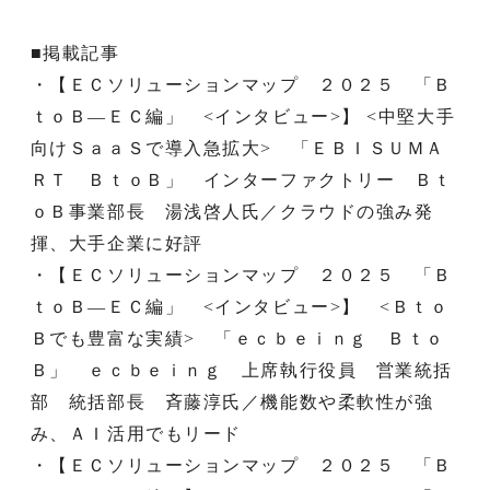
■掲載記事
・【ＥＣソリューションマップ ２０２５ 「Ｂ
ｔｏＢ―ＥＣ編」 <インタビュー>】 <中堅大手
向けＳａａＳで導入急拡大> 「ＥＢＩＳＵＭＡ
ＲＴ ＢｔｏＢ」 インターファクトリー Ｂｔ
ｏＢ事業部長 湯浅啓人氏／クラウドの強み発
揮、大手企業に好評
・【ＥＣソリューションマップ ２０２５ 「Ｂ
ｔｏＢ―ＥＣ編」 <インタビュー>】 <Ｂｔｏ
Ｂでも豊富な実績> 「ｅｃｂｅｉｎｇ Ｂｔｏ
Ｂ」 ｅｃｂｅｉｎｇ 上席執行役員 営業統括
部 統括部長 斉藤淳氏／機能数や柔軟性が強
み、ＡＩ活用でもリード
・【ＥＣソリューションマップ ２０２５ 「Ｂ