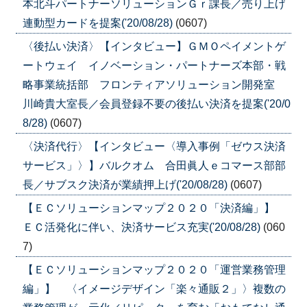
本北斗パートナーソリューションＧｒ課長／売り上げ
連動型カードを提案('20/08/28)
(0607)
〈後払い決済〉【インタビュー】ＧＭＯペイメントゲ
ートウェイ イノベーション・パートナーズ本部・戦
略事業統括部 フロンティアソリューション開発室
川崎貴大室長／会員登録不要の後払い決済を提案('20/0
8/28)
(0607)
〈決済代行〉【インタビュー〈導入事例「ゼウス決済
サービス」〉】バルクオム 合田眞人ｅコマース部部
長／サブスク決済が業績押上げ('20/08/28)
(0607)
【ＥＣソリューションマップ２０２０「決済編」】
ＥＣ活発化に伴い、決済サービス充実('20/08/28)
(060
7)
【ＥＣソリューションマップ２０２０「運営業務管理
編」】 〈イメージデザイン「楽々通販２」〉複数の