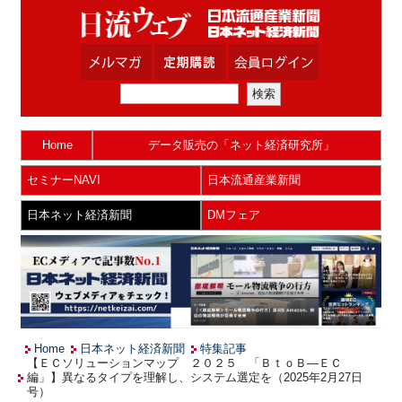
Home
データ販売の「ネット経済研究所」
セミナーNAVI
日本流通産業新聞
日本ネット経済新聞
DMフェア
Home
日本ネット経済新聞
特集記事
【ＥＣソリューションマップ ２０２５ 「ＢｔｏＢ―ＥＣ
編」】異なるタイプを理解し、システム選定を（2025年2月27日
号）