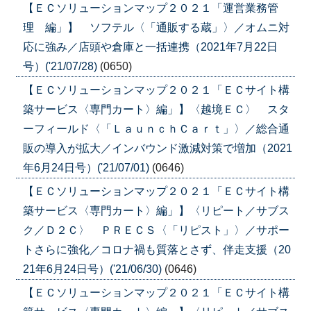
【ＥＣソリューションマップ２０２１「運営業務管
理 編」】 ソフテル〈「通販する蔵」〉／オムニ対
応に強み／店頭や倉庫と一括連携（2021年7月22日
号）('21/07/28)
(0650)
【ＥＣソリューションマップ２０２１「ＥＣサイト構
築サービス〈専門カート〉編」】〈越境ＥＣ〉 スタ
ーフィールド〈「ＬａｕｎｃｈＣａｒｔ」〉／総合通
販の導入が拡大／インバウンド激減対策で増加（2021
年6月24日号）('21/07/01)
(0646)
【ＥＣソリューションマップ２０２１「ＥＣサイト構
築サービス〈専門カート〉編」】〈リピート／サブス
ク／Ｄ２Ｃ〉 ＰＲＥＣＳ〈「リピスト」〉／サポー
トさらに強化／コロナ禍も質落とさず、伴走支援（20
21年6月24日号）('21/06/30)
(0646)
【ＥＣソリューションマップ２０２１「ＥＣサイト構