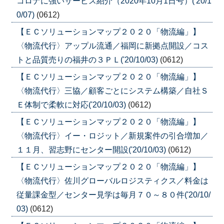
コロナに強いサービス紹介（2020年10月1日号）('20/1
0/07)
(0612)
【ＥＣソリューションマップ２０２０「物流編」】
〈物流代行〉アップル流通／福岡に新拠点開設／コス
トと品質売りの福井の３ＰＬ('20/10/03)
(0612)
【ＥＣソリューションマップ２０２０「物流編」】
〈物流代行〉三協／顧客ごとにシステム構築／自社Ｓ
Ｅ体制で柔軟に対応('20/10/03)
(0612)
【ＥＣソリューションマップ２０２０「物流編」】
〈物流代行〉イー・ロジット／新規案件の引合増加／
１１月、習志野にセンター開設('20/10/03)
(0612)
【ＥＣソリューションマップ２０２０「物流編」】
〈物流代行〉佐川グローバルロジスティクス／料金は
従量課金型／センター見学は毎月７０～８０件('20/10/
03)
(0612)