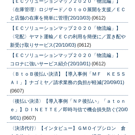
【ＥＣソリューションマップ２０２０「物流編」】
〈在庫管理〉ロジザード／ＯｔｏＯ展開を支援／ＥＣ
と店舗の在庫を簡単に管理('20/10/03)
(0612)
【ＥＣソリューションマップ２０２０「物流編」】
〈宅配〉ヤマト運輸／ＥＣの利用を簡便に／置き配や
新受け取りサービス('20/10/03)
(0612)
【ＥＣソリューションマップ２０２０「物流編」】
コロナに強いサービス紹介('20/10/01)
(0612)
〈ＢｔｏＢ後払い決済】【導入事例「ＭＦ ＫＥＳＳ
ＡＩ」】ナゴミヤ／請求業務の負担が軽減('20/09/01)
(0607)
〈後払い決済〉【導入事例「ＮＰ後払い」「ａｔｏｎ
ｅ」】ＤＩＮＥＴＴＥ／即時与信で機会損失防ぐ('20/0
9/01)
(0607)
〈決済代行〉【インタビュー】ＧＭＯイプシロン 倉