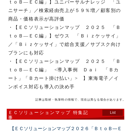
ｔｏＢ―ＥＣ編」】ユニバーサルナレッジ 「ユ
ニサーチ」／検索経由売上が５９％増／顧客別の
商品・価格表示が高評価
・【ＥＣソリューションマップ ２０２５ 「Ｂ
ｔｏＢ―ＥＣ編」】ゼウス 「Ｂｉｚケッサイ」
／「Ｂｉｚケッサイ」で総合支援／サブスク向け
プランにも対応
・【ＥＣソリューションマップ ２０２５ 「Ｂ
ｔｏＢ―ＥＣ編」 <導入事例 Ｄａｉ 「Ｂカ
ート」「Ｂカート掛け払い」> 】東海電子／イ
ンボイス対応も導入の決め手
記事は取材・執筆時の情報で、現在は異なる場合があります。
ＥＣソリューションマップ 特集記
List
事
【ＥＣソリューションマップ２０２６「ＢｔｏＢ―Ｅ