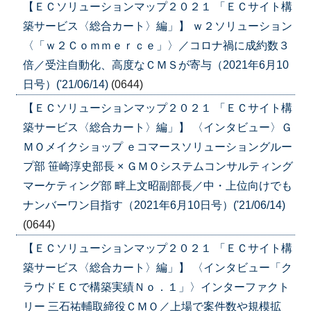
【ＥＣソリューションマップ２０２１ 「ＥＣサイト構
築サービス〈総合カート〉編」】 ｗ２ソリューション
〈「ｗ２Ｃｏｍｍｅｒｃｅ」〉／コロナ禍に成約数３
倍／受注自動化、高度なＣＭＳが寄与（2021年6月10
日号）('21/06/14)
(0644)
【ＥＣソリューションマップ２０２１ 「ＥＣサイト構
築サービス〈総合カート〉編」】 〈インタビュー〉Ｇ
ＭＯメイクショップ ｅコマースソリューショングルー
プ部 笹崎淳史部長 × ＧＭＯシステムコンサルティング
マーケティング部 畔上文昭副部長／中・上位向けでも
ナンバーワン目指す（2021年6月10日号）('21/06/14)
(0644)
【ＥＣソリューションマップ２０２１ 「ＥＣサイト構
築サービス〈総合カート〉編」】 〈インタビュー「ク
ラウドＥＣで構築実績Ｎｏ．１」〉インターファクト
リー 三石祐輔取締役ＣＭＯ／上場で案件数や規模拡