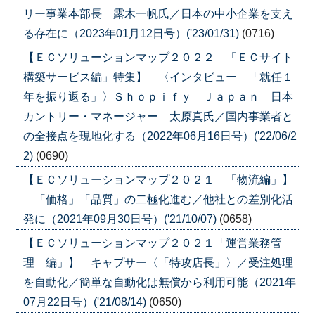
リー事業本部長 露木一帆氏／日本の中小企業を支え
る存在に（2023年01月12日号）('23/01/31)
(0716)
【ＥＣソリューションマップ２０２２ 「ＥＣサイト
構築サービス編」特集】 〈インタビュー 「就任１
年を振り返る」〉Ｓｈｏｐｉｆｙ Ｊａｐａｎ 日本
カントリー・マネージャー 太原真氏／国内事業者と
の全接点を現地化する（2022年06月16日号）('22/06/2
2)
(0690)
【ＥＣソリューションマップ２０２１ 「物流編」】
「価格」「品質」の二極化進む／他社との差別化活
発に（2021年09月30日号）('21/10/07)
(0658)
【ＥＣソリューションマップ２０２１「運営業務管
理 編」】 キャプサー〈「特攻店長」〉／受注処理
を自動化／簡単な自動化は無償から利用可能（2021年
07月22日号）('21/08/14)
(0650)