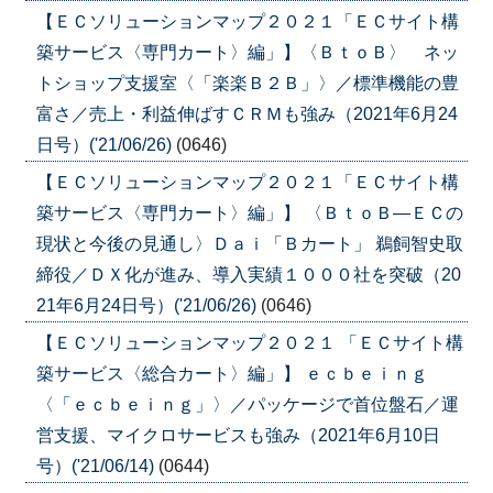
【ＥＣソリューションマップ２０２１「ＥＣサイト構
築サービス〈専門カート〉編」】〈ＢｔｏＢ〉 ネッ
トショップ支援室〈「楽楽Ｂ２Ｂ」〉／標準機能の豊
富さ／売上・利益伸ばすＣＲＭも強み（2021年6月24
日号）('21/06/26)
(0646)
【ＥＣソリューションマップ２０２１「ＥＣサイト構
築サービス〈専門カート〉編」】 〈ＢｔｏＢ―ＥＣの
現状と今後の見通し〉Ｄａｉ「Ｂカート」 鵜飼智史取
締役／ＤＸ化が進み、導入実績１０００社を突破（20
21年6月24日号）('21/06/26)
(0646)
【ＥＣソリューションマップ２０２１ 「ＥＣサイト構
築サービス〈総合カート〉編」】 ｅｃｂｅｉｎｇ
〈「ｅｃｂｅｉｎｇ」〉／パッケージで首位盤石／運
営支援、マイクロサービスも強み（2021年6月10日
号）('21/06/14)
(0644)