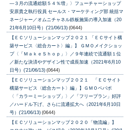
―３月の流通総額５４％増」〉フューチャーショップ
安原貴之執行役員 セールス・マーケティング部 統括マ
ネージャー／オムニチャネル鉄板施策の導入加速（20
21年6月10日号）('21/06/13)
(0644)
【ＥＣソリューションマップ２０２１ 「ＥＣサイト構
築サービス〈総合カート〉編」】 ＧＭＯメイクショッ
プ〈「ＭａｋｅＳｈｏｐ」〉／９年連続で流通額１位
／新たな決済やデザイン性で成長加速（2021年6月10
日号）('21/06/13)
(0644)
【ＥＣソリューションマップ２０２１ 「ＥＣサイト
構築サービス〈総合カート〉編」】ＧＭＯペパボ
〈「カラーミーショップ」〉／「フリープラン」好評
／ハードル下げ、さらに流通拡大へ（2021年6月10日
号）('21/06/13)
(0644)
【ＥＣソリューションマップ２０２０「物流編」】