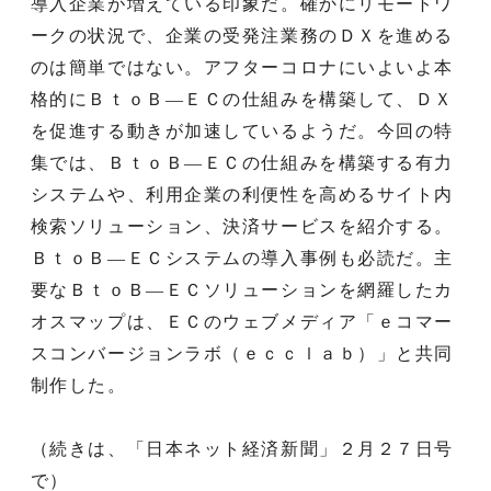
導入企業が増えている印象だ。確かにリモートワ
ークの状況で、企業の受発注業務のＤＸを進める
のは簡単ではない。アフターコロナにいよいよ本
格的にＢｔｏＢ―ＥＣの仕組みを構築して、ＤＸ
を促進する動きが加速しているようだ。今回の特
集では、ＢｔｏＢ―ＥＣの仕組みを構築する有力
システムや、利用企業の利便性を高めるサイト内
検索ソリューション、決済サービスを紹介する。
ＢｔｏＢ―ＥＣシステムの導入事例も必読だ。主
要なＢｔｏＢ―ＥＣソリューションを網羅したカ
オスマップは、ＥＣのウェブメディア「ｅコマー
スコンバージョンラボ（ｅｃｃｌａｂ）」と共同
制作した。
（続きは、「日本ネット経済新聞」２月２７日号
で）