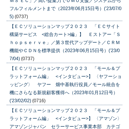
ＭＳ ＥＣ」／高い提案力でＯＭＯ支援／システムから
フルフィルメントまで（2023年06月15日号）('23/07/0
5)
(0737)
【ＥＣソリューションマップ２０２３ 「ＥＣサイト
構築サービス <総合カート>編」】 Ｅストアー「Ｓ
ｈｏｐｓｅｒｖｅ」／第３世代アップデート／ＣＲＭ
機能やＣＤＮを標準提供（2023年06月15日号）('23/0
7/04)
(0737)
【ＥＣソリューションマップ２０２３ 「モール＆プ
ラットフォーム編」 <インタビュー>】 〈ヤフーショ
ッピング〉 ヤフー 畑中基執行役員／モール統合を
機にさらなる新規顧客獲得へ（2023年01月12日号）
('23/02/02)
(0716)
【ＥＣソリューションマップ２０２３ 「モール＆プ
ラットフォーム編」 <インタビュー>】 〈アマゾン〉
アマゾンジャパン セラーサービス事業本部 カテゴ