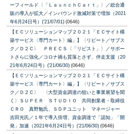
ーフィールド〈「ＬａｕｎｃｈＣａｒｔ」〉／総合通
販の導入が拡大／インバウンド激減対策で増加（2021
年6月24日号）('21/07/01)
(0646)
【ＥＣソリューションマップ２０２１「ＥＣサイト構
築サービス〈専門カート〉編」】〈リピート／サブス
ク／Ｄ２Ｃ〉 ＰＲＥＣＳ〈「リピスト」〉／サポー
トさらに強化／コロナ禍も質落とさず、伴走支援（20
21年6月24日号）('21/06/30)
(0646)
【ＥＣソリューションマップ２０２１「ＥＣサイト構
築サービス〈専門カート〉編」】〈リピート／サブス
ク／Ｄ２Ｃ〉 〈大型資金調達の狙いと事業展望を聞
く〉ＳＵＰＥＲ ＳＴＵＤＩＯ 共同創業者・取締役
ＣＲＯ 真野勉氏、ＳＤＰユニット マネージャー
吉田光氏／１年で導入倍増、資金調達で「認知」「開
発」加速（2021年6月24日号）('21/06/30)
(0646)