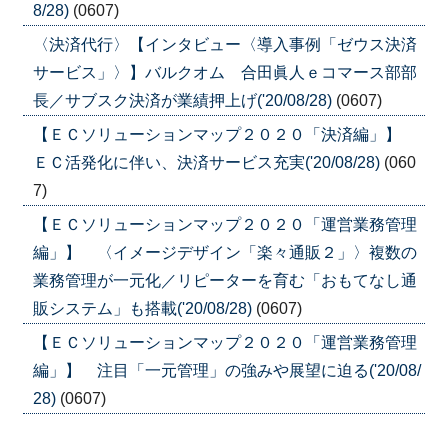
8/28)
(0607)
〈決済代行〉【インタビュー〈導入事例「ゼウス決済
サービス」〉】バルクオム 合田眞人ｅコマース部部
長／サブスク決済が業績押上げ('20/08/28)
(0607)
【ＥＣソリューションマップ２０２０「決済編」】
ＥＣ活発化に伴い、決済サービス充実('20/08/28)
(060
7)
【ＥＣソリューションマップ２０２０「運営業務管理
編」】 〈イメージデザイン「楽々通販２」〉複数の
業務管理が一元化／リピーターを育む「おもてなし通
販システム」も搭載('20/08/28)
(0607)
【ＥＣソリューションマップ２０２０「運営業務管理
編」】 注目「一元管理」の強みや展望に迫る('20/08/
28)
(0607)