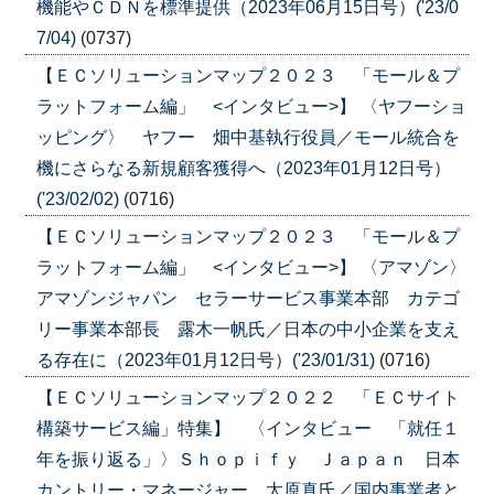
機能やＣＤＮを標準提供（2023年06月15日号）('23/0
7/04)
(0737)
【ＥＣソリューションマップ２０２３ 「モール＆プ
ラットフォーム編」 <インタビュー>】 〈ヤフーショ
ッピング〉 ヤフー 畑中基執行役員／モール統合を
機にさらなる新規顧客獲得へ（2023年01月12日号）
('23/02/02)
(0716)
【ＥＣソリューションマップ２０２３ 「モール＆プ
ラットフォーム編」 <インタビュー>】 〈アマゾン〉
アマゾンジャパン セラーサービス事業本部 カテゴ
リー事業本部長 露木一帆氏／日本の中小企業を支え
る存在に（2023年01月12日号）('23/01/31)
(0716)
【ＥＣソリューションマップ２０２２ 「ＥＣサイト
構築サービス編」特集】 〈インタビュー 「就任１
年を振り返る」〉Ｓｈｏｐｉｆｙ Ｊａｐａｎ 日本
カントリー・マネージャー 太原真氏／国内事業者と