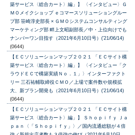
築サービス〈総合カート〉編」】 〈インタビュー〉Ｇ
ＭＯメイクショップ ｅコマースソリューショングルー
プ部 笹崎淳史部長 × ＧＭＯシステムコンサルティング
マーケティング部 畔上文昭副部長／中・上位向けでも
ナンバーワン目指す（2021年6月10日号）('21/06/14)
(0644)
【ＥＣソリューションマップ２０２１ 「ＥＣサイト構
築サービス〈総合カート〉編」】 〈インタビュー「ク
ラウドＥＣで構築実績Ｎｏ．１」〉インターファクト
リー 三石祐輔取締役ＣＭＯ／上場で案件数や規模拡
大、新プラン開発も（2021年6月10日号）('21/06/14)
(0644)
【ＥＣソリューションマップ２０２１ 「ＥＣサイト構
築サービス〈総合カート〉編」】 Ｓｈｏｐｉｆｙ Ｊａ
ｐａｎ〈「Ｓｈｏｐｉｆｙ」〉／国内流通総額が４倍
強／新規出店者数も３倍強の伸び（2021年6月10日