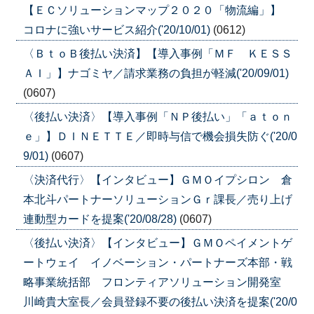
【ＥＣソリューションマップ２０２０「物流編」】
コロナに強いサービス紹介('20/10/01)
(0612)
〈ＢｔｏＢ後払い決済】【導入事例「ＭＦ ＫＥＳＳ
ＡＩ」】ナゴミヤ／請求業務の負担が軽減('20/09/01)
(0607)
〈後払い決済〉【導入事例「ＮＰ後払い」「ａｔｏｎ
ｅ」】ＤＩＮＥＴＴＥ／即時与信で機会損失防ぐ('20/0
9/01)
(0607)
〈決済代行〉【インタビュー】ＧＭＯイプシロン 倉
本北斗パートナーソリューションＧｒ課長／売り上げ
連動型カードを提案('20/08/28)
(0607)
〈後払い決済〉【インタビュー】ＧＭＯペイメントゲ
ートウェイ イノベーション・パートナーズ本部・戦
略事業統括部 フロンティアソリューション開発室
川崎貴大室長／会員登録不要の後払い決済を提案('20/0