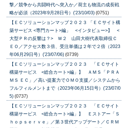
撃／競争から共闘時代へ突入か／荷主も物流の成長戦
略が必須（2023年9月28日号）('23/10/03)
(0751)
【ＥＣソリューションマップ２０２３ 「ＥＣサイト構
築サービス <専門カート>編」 <インタビュー>】 <
大型ＰＲの反響は？> Ｗ２ 山田大樹代表取締役Ｃ
ＥＯ／アクセス数３倍、受注単価は２年で２倍（2023
年06月29日号）('23/07/06)
(0739)
【ＥＣソリューションマップ２０２３ 「ＥＣサイト
構築サービス <総合カート>編」】 ＡＭＳ「ＰＲＡ
ＭＳ ＥＣ」／高い提案力でＯＭＯ支援／システムから
フルフィルメントまで（2023年06月15日号）('23/07/0
5)
(0737)
【ＥＣソリューションマップ２０２３ 「ＥＣサイト
構築サービス <総合カート>編」】 Ｅストアー「Ｓ
ｈｏｐｓｅｒｖｅ」／第３世代アップデート／ＣＲＭ