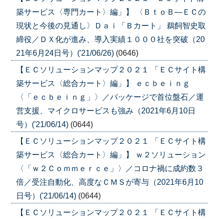
築サービス〈専門カート〉編」】 〈ＢｔｏＢ―ＥＣの
現状と今後の見通し〉Ｄａｉ「Ｂカート」 鵜飼智史取
締役／ＤＸ化が進み、導入実績１０００社を突破（20
21年6月24日号）('21/06/26)
(0646)
【ＥＣソリューションマップ２０２１ 「ＥＣサイト構
築サービス〈総合カート〉編」】 ｅｃｂｅｉｎｇ
〈「ｅｃｂｅｉｎｇ」〉／パッケージで首位盤石／運
営支援、マイクロサービスも強み（2021年6月10日
号）('21/06/14)
(0644)
【ＥＣソリューションマップ２０２１ 「ＥＣサイト構
築サービス〈総合カート〉編」】 ｗ２ソリューション
〈「ｗ２Ｃｏｍｍｅｒｃｅ」〉／コロナ禍に成約数３
倍／受注自動化、高度なＣＭＳが寄与（2021年6月10
日号）('21/06/14)
(0644)
【ＥＣソリューションマップ２０２１ 「ＥＣサイト構