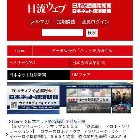
Home
データ販売の「ネット経済研究所」
セミナーNAVI
日本流通産業新聞
日本ネット経済新聞
DMフェア
Home
日本ネット経済新聞
特集記事
【ＥＣソリューションマップ２０２３ 「物流編」 <ロボ・ソリ
ューション>】 コマースロボティクス <ソリューション> サ
イバーロジ提供開始／ＳＢＳと協業、物流業務を網羅（2023年9