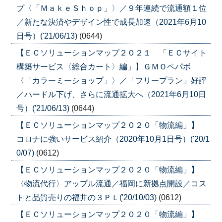
プ〈「ＭａｋｅＳｈｏｐ」〉／９年連続で流通額１位
／新たな決済やデザイン性で成長加速（2021年6月10
日号）('21/06/13)
(0644)
【ＥＣソリューションマップ２０２１ 「ＥＣサイト
構築サービス〈総合カート〉編」】ＧＭＯペパボ
〈「カラーミーショップ」〉／「フリープラン」好評
／ハードル下げ、さらに流通拡大へ（2021年6月10日
号）('21/06/13)
(0644)
【ＥＣソリューションマップ２０２０「物流編」】
コロナに強いサービス紹介（2020年10月1日号）('20/1
0/07)
(0612)
【ＥＣソリューションマップ２０２０「物流編」】
〈物流代行〉アップル流通／福岡に新拠点開設／コス
トと品質売りの福井の３ＰＬ('20/10/03)
(0612)
【ＥＣソリューションマップ２０２０「物流編」】