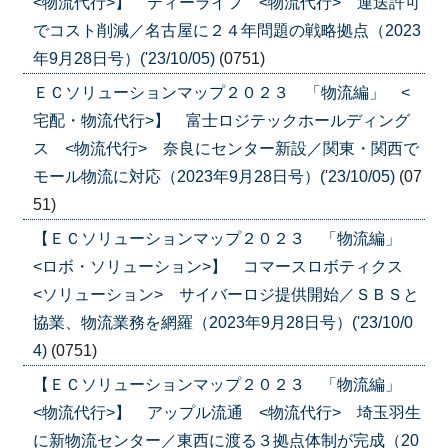
<物流代行>】 ティーライフ <物流代行> 運送許可
でコスト削減／名古屋に２４年問題の戦略拠点（2023
年9月28日号）('23/10/05)
(0751)
ＥＣソリューションマップ２０２３ 「物流編」 <
宅配・物流代行>】 富士ロジテックホールディング
ス <物流代行> 奈良にセンター新設／関東・関西で
モール物流に対応（2023年9月28日号）('23/10/05)
(07
51)
【ＥＣソリューションマップ２０２３ 「物流編」
<ロボ・ソリューション>】 コマースロボティクス
<ソリューション> サイバーロジ提供開始／ＳＢＳと
協業、物流業務を網羅（2023年9月28日号）('23/10/0
4)
(0751)
【ＥＣソリューションマップ２０２３ 「物流編」
<物流代行>】 アップル流通 <物流代行> 埼玉羽生
に新物流センター／東西に渡る３拠点体制が完成（20