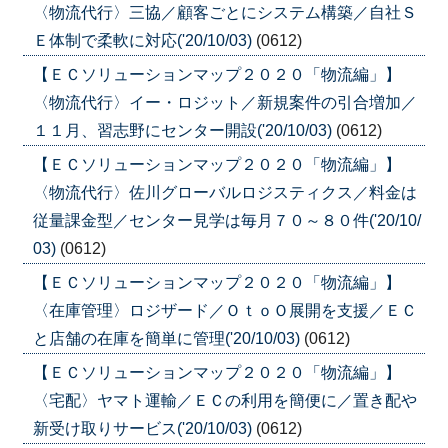
〈物流代行〉三協／顧客ごとにシステム構築／自社Ｓ
Ｅ体制で柔軟に対応('20/10/03)
(0612)
【ＥＣソリューションマップ２０２０「物流編」】
〈物流代行〉イー・ロジット／新規案件の引合増加／
１１月、習志野にセンター開設('20/10/03)
(0612)
【ＥＣソリューションマップ２０２０「物流編」】
〈物流代行〉佐川グローバルロジスティクス／料金は
従量課金型／センター見学は毎月７０～８０件('20/10/
03)
(0612)
【ＥＣソリューションマップ２０２０「物流編」】
〈在庫管理〉ロジザード／ＯｔｏＯ展開を支援／ＥＣ
と店舗の在庫を簡単に管理('20/10/03)
(0612)
【ＥＣソリューションマップ２０２０「物流編」】
〈宅配〉ヤマト運輸／ＥＣの利用を簡便に／置き配や
新受け取りサービス('20/10/03)
(0612)