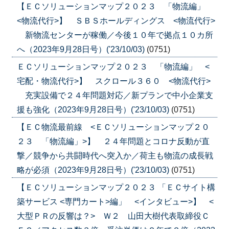
【ＥＣソリューションマップ２０２３ 「物流編」
<物流代行>】 ＳＢＳホールディングス <物流代行>
新物流センターが稼働／今後１０年で拠点１０カ所
へ（2023年9月28日号）('23/10/03)
(0751)
ＥＣソリューションマップ２０２３ 「物流編」 <
宅配・物流代行>】 スクロール３６０ <物流代行>
充実設備で２４年問題対応／新プランで中小企業支
援も強化（2023年9月28日号）('23/10/03)
(0751)
【ＥＣ物流最前線 <ＥＣソリューションマップ２０
２３ 「物流編」>】 ２４年問題とコロナ反動が直
撃／競争から共闘時代へ突入か／荷主も物流の成長戦
略が必須（2023年9月28日号）('23/10/03)
(0751)
【ＥＣソリューションマップ２０２３ 「ＥＣサイト構
築サービス <専門カート>編」 <インタビュー>】 <
大型ＰＲの反響は？> Ｗ２ 山田大樹代表取締役Ｃ