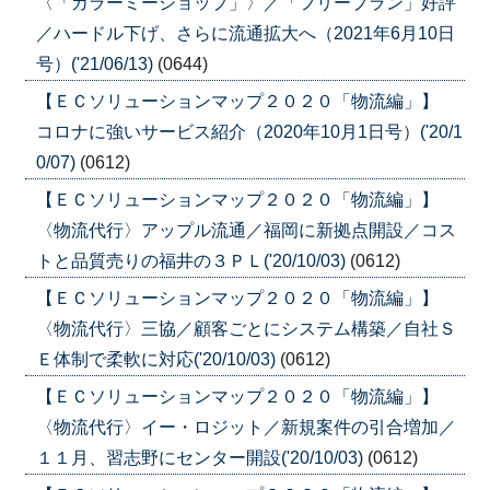
〈「カラーミーショップ」〉／「フリープラン」好評
／ハードル下げ、さらに流通拡大へ（2021年6月10日
号）('21/06/13)
(0644)
【ＥＣソリューションマップ２０２０「物流編」】
コロナに強いサービス紹介（2020年10月1日号）('20/1
0/07)
(0612)
【ＥＣソリューションマップ２０２０「物流編」】
〈物流代行〉アップル流通／福岡に新拠点開設／コス
トと品質売りの福井の３ＰＬ('20/10/03)
(0612)
【ＥＣソリューションマップ２０２０「物流編」】
〈物流代行〉三協／顧客ごとにシステム構築／自社Ｓ
Ｅ体制で柔軟に対応('20/10/03)
(0612)
【ＥＣソリューションマップ２０２０「物流編」】
〈物流代行〉イー・ロジット／新規案件の引合増加／
１１月、習志野にセンター開設('20/10/03)
(0612)