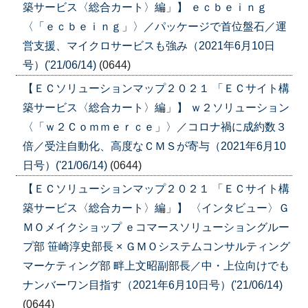
築サービス〈総合カート〉編」】 ｅｃｂｅｉｎｇ
〈「ｅｃｂｅｉｎｇ」〉／パッケージで首位盤石／運
営支援、マイクロサービスも強み（2021年6月10日
号）('21/06/14)
(0644)
【ＥＣソリューションマップ２０２１ 「ＥＣサイト構
築サービス〈総合カート〉編」】 ｗ２ソリューション
〈「ｗ２Ｃｏｍｍｅｒｃｅ」〉／コロナ禍に成約数３
倍／受注自動化、高度なＣＭＳが寄与（2021年6月10
日号）('21/06/14)
(0644)
【ＥＣソリューションマップ２０２１ 「ＥＣサイト構
築サービス〈総合カート〉編」】 〈インタビュー〉Ｇ
ＭＯメイクショップ ｅコマースソリューショングルー
プ部 笹崎淳史部長 × ＧＭＯシステムコンサルティング
マーケティング部 畔上文昭副部長／中・上位向けでも
ナンバーワン目指す（2021年6月10日号）('21/06/14)
(0644)