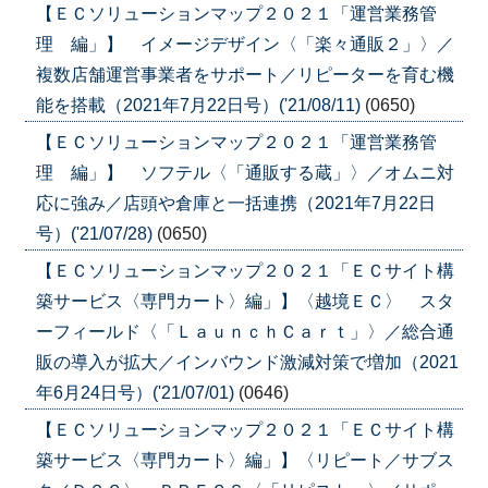
【ＥＣソリューションマップ２０２１「運営業務管
理 編」】 イメージデザイン〈「楽々通販２」〉／
複数店舗運営事業者をサポート／リピーターを育む機
能を搭載（2021年7月22日号）('21/08/11)
(0650)
【ＥＣソリューションマップ２０２１「運営業務管
理 編」】 ソフテル〈「通販する蔵」〉／オムニ対
応に強み／店頭や倉庫と一括連携（2021年7月22日
号）('21/07/28)
(0650)
【ＥＣソリューションマップ２０２１「ＥＣサイト構
築サービス〈専門カート〉編」】〈越境ＥＣ〉 スタ
ーフィールド〈「ＬａｕｎｃｈＣａｒｔ」〉／総合通
販の導入が拡大／インバウンド激減対策で増加（2021
年6月24日号）('21/07/01)
(0646)
【ＥＣソリューションマップ２０２１「ＥＣサイト構
築サービス〈専門カート〉編」】〈リピート／サブス