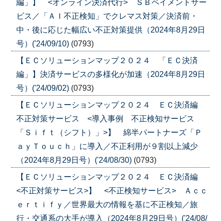
編」】 <オンライン決済代行> ＳＢペイメントサー
ビス／「ＡＩ不正検知」でクレマス対策／決済前・
中・後に応じた幅広い不正対策提供（2024年8月29日
号）('24/09/10)
(0793)
【ＥＣソリューションマップ２０２４ 「ＥＣ決済
編」】決済サービスの多様化が加速（2024年8月29日
号）('24/09/02)
(0793)
【ＥＣソリューションマップ２０２４ ＥＣ決済編
不正対策サービス <導入事例 不正検知サービス
「Ｓｉｆｔ（シフト）」>】 綿半パートナーズ「Ｐ
ａｙＴｏｕｃｈ」に導入／不正利用が９割以上減少
（2024年8月29日号）('24/08/30)
(0793)
【ＥＣソリューションマップ２０２４ ＥＣ決済編
<不正対策サービス>】 <不正検知サービス> Ａｃｃ
ｅｒｔｉｆｙ／世界最大の情報を基に不正検知／旅
行・交通系の大手が導入（2024年8月29日号）('24/08/