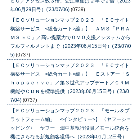
ＥＯ／アクセス数３倍、受注単価は２年で２倍（2023
年06月29日号）('23/07/06)
(0739)
【ＥＣソリューションマップ２０２３ 「ＥＣサイト
構築サービス <総合カート>編」】 ＡＭＳ「ＰＲＡ
ＭＳ ＥＣ」／高い提案力でＯＭＯ支援／システムから
フルフィルメントまで（2023年06月15日号）('23/07/0
5)
(0737)
【ＥＣソリューションマップ２０２３ 「ＥＣサイト
構築サービス <総合カート>編」】 Ｅストアー「Ｓ
ｈｏｐｓｅｒｖｅ」／第３世代アップデート／ＣＲＭ
機能やＣＤＮを標準提供（2023年06月15日号）('23/0
7/04)
(0737)
【ＥＣソリューションマップ２０２３ 「モール＆プ
ラットフォーム編」 <インタビュー>】 〈ヤフーショ
ッピング〉 ヤフー 畑中基執行役員／モール統合を
機にさらなる新規顧客獲得へ（2023年01月12日号）