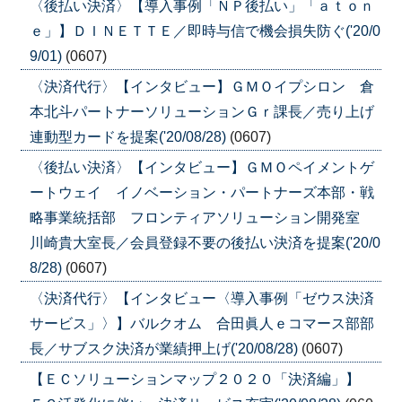
〈後払い決済〉【導入事例「ＮＰ後払い」「ａｔｏｎ
ｅ」】ＤＩＮＥＴＴＥ／即時与信で機会損失防ぐ('20/0
9/01)
(0607)
〈決済代行〉【インタビュー】ＧＭＯイプシロン 倉
本北斗パートナーソリューションＧｒ課長／売り上げ
連動型カードを提案('20/08/28)
(0607)
〈後払い決済〉【インタビュー】ＧＭＯペイメントゲ
ートウェイ イノベーション・パートナーズ本部・戦
略事業統括部 フロンティアソリューション開発室
川崎貴大室長／会員登録不要の後払い決済を提案('20/0
8/28)
(0607)
〈決済代行〉【インタビュー〈導入事例「ゼウス決済
サービス」〉】バルクオム 合田眞人ｅコマース部部
長／サブスク決済が業績押上げ('20/08/28)
(0607)
【ＥＣソリューションマップ２０２０「決済編」】