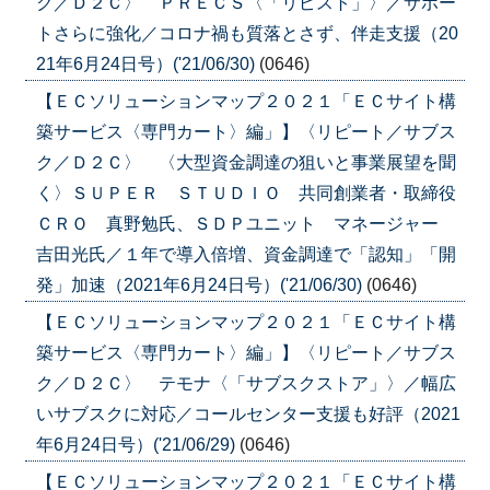
ク／Ｄ２Ｃ〉 ＰＲＥＣＳ〈「リピスト」〉／サポー
トさらに強化／コロナ禍も質落とさず、伴走支援（20
21年6月24日号）('21/06/30)
(0646)
【ＥＣソリューションマップ２０２１「ＥＣサイト構
築サービス〈専門カート〉編」】〈リピート／サブス
ク／Ｄ２Ｃ〉 〈大型資金調達の狙いと事業展望を聞
く〉ＳＵＰＥＲ ＳＴＵＤＩＯ 共同創業者・取締役
ＣＲＯ 真野勉氏、ＳＤＰユニット マネージャー
吉田光氏／１年で導入倍増、資金調達で「認知」「開
発」加速（2021年6月24日号）('21/06/30)
(0646)
【ＥＣソリューションマップ２０２１「ＥＣサイト構
築サービス〈専門カート〉編」】〈リピート／サブス
ク／Ｄ２Ｃ〉 テモナ〈「サブスクストア」〉／幅広
いサブスクに対応／コールセンター支援も好評（2021
年6月24日号）('21/06/29)
(0646)
【ＥＣソリューションマップ２０２１「ＥＣサイト構