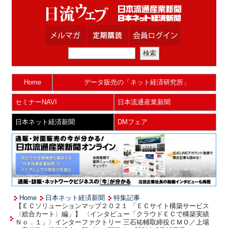
Home
データ販売の「ネット経済研究所」
セミナーNAVI
日本流通産業新聞
日本ネット経済新聞
DMフェア
Home
日本ネット経済新聞
特集記事
【ＥＣソリューションマップ２０２１ 「ＥＣサイト構築サービス
〈総合カート〉編」】 〈インタビュー「クラウドＥＣで構築実績
Ｎｏ．１」〉インターファクトリー 三石祐輔取締役ＣＭＯ／上場