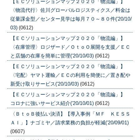
【ＥＣソリューションマップ２０２０「物流編」】
〈物流代行〉佐川グローバルロジスティクス／料金は
従量課金型／センター見学は毎月７０～８０件('20/10/
03)
(0612)
【ＥＣソリューションマップ２０２０「物流編」】
〈在庫管理〉ロジザード／ＯｔｏＯ展開を支援／ＥＣ
と店舗の在庫を簡単に管理('20/10/03)
(0612)
【ＥＣソリューションマップ２０２０「物流編」】
〈宅配〉ヤマト運輸／ＥＣの利用を簡便に／置き配や
新受け取りサービス('20/10/03)
(0612)
【ＥＣソリューションマップ２０２０「物流編」】
コロナに強いサービス紹介('20/10/01)
(0612)
〈ＢｔｏＢ後払い決済】【導入事例「ＭＦ ＫＥＳＳ
ＡＩ」】ナゴミヤ／請求業務の負担が軽減('20/09/01)
(0607)