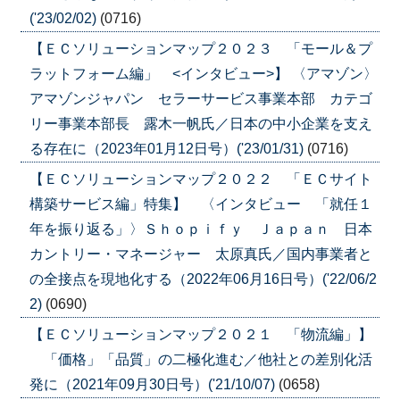
('23/02/02)
(0716)
【ＥＣソリューションマップ２０２３ 「モール＆プ
ラットフォーム編」 <インタビュー>】 〈アマゾン〉
アマゾンジャパン セラーサービス事業本部 カテゴ
リー事業本部長 露木一帆氏／日本の中小企業を支え
る存在に（2023年01月12日号）('23/01/31)
(0716)
【ＥＣソリューションマップ２０２２ 「ＥＣサイト
構築サービス編」特集】 〈インタビュー 「就任１
年を振り返る」〉Ｓｈｏｐｉｆｙ Ｊａｐａｎ 日本
カントリー・マネージャー 太原真氏／国内事業者と
の全接点を現地化する（2022年06月16日号）('22/06/2
2)
(0690)
【ＥＣソリューションマップ２０２１ 「物流編」】
「価格」「品質」の二極化進む／他社との差別化活
発に（2021年09月30日号）('21/10/07)
(0658)