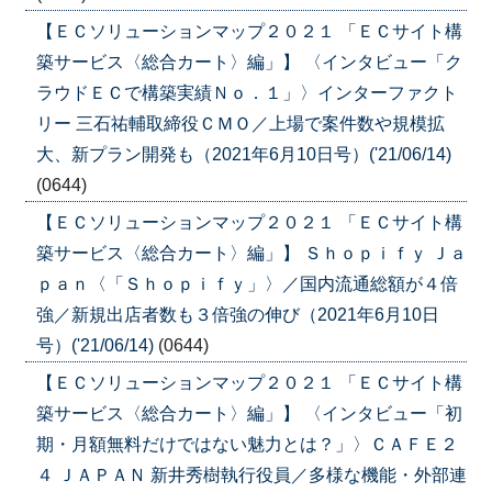
【ＥＣソリューションマップ２０２１ 「ＥＣサイト構
築サービス〈総合カート〉編」】 〈インタビュー「ク
ラウドＥＣで構築実績Ｎｏ．１」〉インターファクト
リー 三石祐輔取締役ＣＭＯ／上場で案件数や規模拡
大、新プラン開発も（2021年6月10日号）('21/06/14)
(0644)
【ＥＣソリューションマップ２０２１ 「ＥＣサイト構
築サービス〈総合カート〉編」】 Ｓｈｏｐｉｆｙ Ｊａ
ｐａｎ〈「Ｓｈｏｐｉｆｙ」〉／国内流通総額が４倍
強／新規出店者数も３倍強の伸び（2021年6月10日
号）('21/06/14)
(0644)
【ＥＣソリューションマップ２０２１ 「ＥＣサイト構
築サービス〈総合カート〉編」】 〈インタビュー「初
期・月額無料だけではない魅力とは？」〉ＣＡＦＥ２
４ ＪＡＰＡＮ 新井秀樹執行役員／多様な機能・外部連