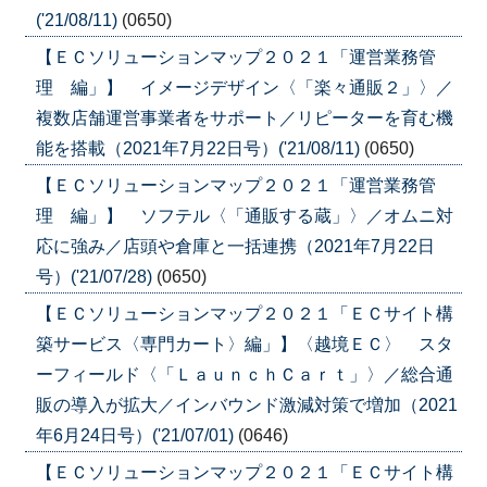
('21/08/11)
(0650)
【ＥＣソリューションマップ２０２１「運営業務管
理 編」】 イメージデザイン〈「楽々通販２」〉／
複数店舗運営事業者をサポート／リピーターを育む機
能を搭載（2021年7月22日号）('21/08/11)
(0650)
【ＥＣソリューションマップ２０２１「運営業務管
理 編」】 ソフテル〈「通販する蔵」〉／オムニ対
応に強み／店頭や倉庫と一括連携（2021年7月22日
号）('21/07/28)
(0650)
【ＥＣソリューションマップ２０２１「ＥＣサイト構
築サービス〈専門カート〉編」】〈越境ＥＣ〉 スタ
ーフィールド〈「ＬａｕｎｃｈＣａｒｔ」〉／総合通
販の導入が拡大／インバウンド激減対策で増加（2021
年6月24日号）('21/07/01)
(0646)
【ＥＣソリューションマップ２０２１「ＥＣサイト構