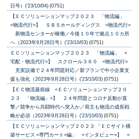
日号）('23/10/04)
(0751)
【ＥＣソリューションマップ２０２３ 「物流編」
<物流代行>】 ＳＢＳホールディングス <物流代行>
新物流センターが稼働／今後１０年で拠点１０カ所
へ（2023年9月28日号）('23/10/03)
(0751)
ＥＣソリューションマップ２０２３ 「物流編」 <
宅配・物流代行>】 スクロール３６０ <物流代行>
充実設備で２４年問題対応／新プランで中小企業支
援も強化（2023年9月28日号）('23/10/03)
(0751)
【ＥＣ物流最前線 <ＥＣソリューションマップ２０
２３ 「物流編」>】 ２４年問題とコロナ反動が直
撃／競争から共闘時代へ突入か／荷主も物流の成長戦
略が必須（2023年9月28日号）('23/10/03)
(0751)
【ＥＣソリューションマップ２０２３ 「ＥＣサイト構
築サービス <専門カート>編」 <インタビュー>】 <