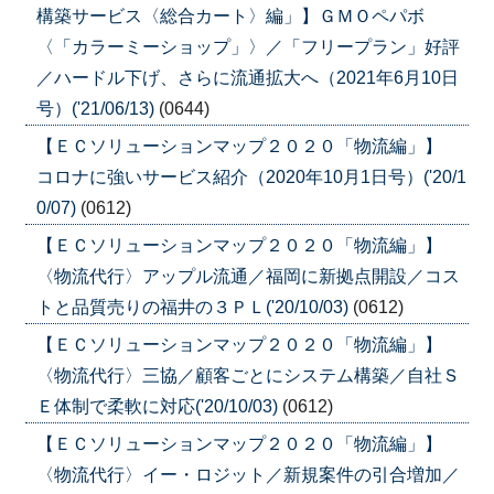
構築サービス〈総合カート〉編」】ＧＭＯペパボ
〈「カラーミーショップ」〉／「フリープラン」好評
／ハードル下げ、さらに流通拡大へ（2021年6月10日
号）('21/06/13)
(0644)
【ＥＣソリューションマップ２０２０「物流編」】
コロナに強いサービス紹介（2020年10月1日号）('20/1
0/07)
(0612)
【ＥＣソリューションマップ２０２０「物流編」】
〈物流代行〉アップル流通／福岡に新拠点開設／コス
トと品質売りの福井の３ＰＬ('20/10/03)
(0612)
【ＥＣソリューションマップ２０２０「物流編」】
〈物流代行〉三協／顧客ごとにシステム構築／自社Ｓ
Ｅ体制で柔軟に対応('20/10/03)
(0612)
【ＥＣソリューションマップ２０２０「物流編」】
〈物流代行〉イー・ロジット／新規案件の引合増加／