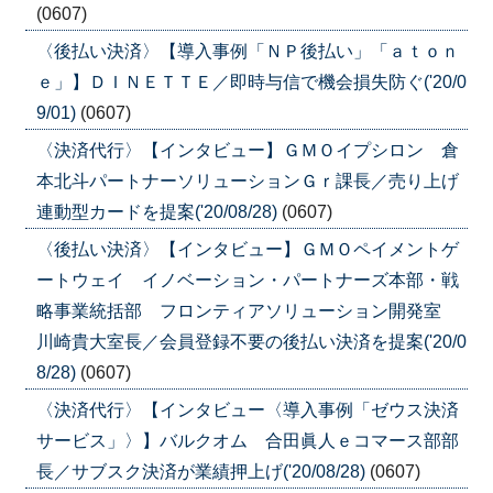
(0607)
〈後払い決済〉【導入事例「ＮＰ後払い」「ａｔｏｎ
ｅ」】ＤＩＮＥＴＴＥ／即時与信で機会損失防ぐ('20/0
9/01)
(0607)
〈決済代行〉【インタビュー】ＧＭＯイプシロン 倉
本北斗パートナーソリューションＧｒ課長／売り上げ
連動型カードを提案('20/08/28)
(0607)
〈後払い決済〉【インタビュー】ＧＭＯペイメントゲ
ートウェイ イノベーション・パートナーズ本部・戦
略事業統括部 フロンティアソリューション開発室
川崎貴大室長／会員登録不要の後払い決済を提案('20/0
8/28)
(0607)
〈決済代行〉【インタビュー〈導入事例「ゼウス決済
サービス」〉】バルクオム 合田眞人ｅコマース部部
長／サブスク決済が業績押上げ('20/08/28)
(0607)