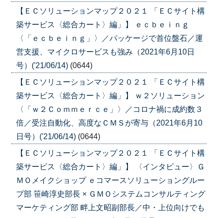
【ＥＣソリューションマップ２０２１ 「ＥＣサイト構
築サービス〈総合カート〉編」】 ｅｃｂｅｉｎｇ
〈「ｅｃｂｅｉｎｇ」〉／パッケージで首位盤石／運
営支援、マイクロサービスも強み（2021年6月10日
号）('21/06/14)
(0644)
【ＥＣソリューションマップ２０２１ 「ＥＣサイト構
築サービス〈総合カート〉編」】 ｗ２ソリューション
〈「ｗ２Ｃｏｍｍｅｒｃｅ」〉／コロナ禍に成約数３
倍／受注自動化、高度なＣＭＳが寄与（2021年6月10
日号）('21/06/14)
(0644)
【ＥＣソリューションマップ２０２１ 「ＥＣサイト構
築サービス〈総合カート〉編」】 〈インタビュー〉Ｇ
ＭＯメイクショップ ｅコマースソリューショングルー
プ部 笹崎淳史部長 × ＧＭＯシステムコンサルティング
マーケティング部 畔上文昭副部長／中・上位向けでも