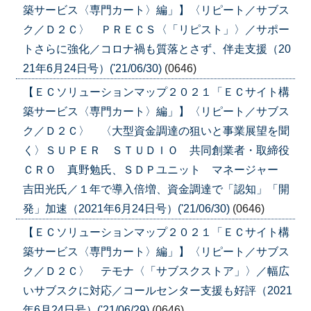
築サービス〈専門カート〉編」】〈リピート／サブス
ク／Ｄ２Ｃ〉 ＰＲＥＣＳ〈「リピスト」〉／サポー
トさらに強化／コロナ禍も質落とさず、伴走支援（20
21年6月24日号）('21/06/30)
(0646)
【ＥＣソリューションマップ２０２１「ＥＣサイト構
築サービス〈専門カート〉編」】〈リピート／サブス
ク／Ｄ２Ｃ〉 〈大型資金調達の狙いと事業展望を聞
く〉ＳＵＰＥＲ ＳＴＵＤＩＯ 共同創業者・取締役
ＣＲＯ 真野勉氏、ＳＤＰユニット マネージャー
吉田光氏／１年で導入倍増、資金調達で「認知」「開
発」加速（2021年6月24日号）('21/06/30)
(0646)
【ＥＣソリューションマップ２０２１「ＥＣサイト構
築サービス〈専門カート〉編」】〈リピート／サブス
ク／Ｄ２Ｃ〉 テモナ〈「サブスクストア」〉／幅広
いサブスクに対応／コールセンター支援も好評（2021
年6月24日号）('21/06/29)
(0646)