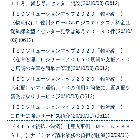
１１月、習志野にセンター開設('20/10/03)
(0612)
【ＥＣソリューションマップ２０２０「物流編」】
〈物流代行〉佐川グローバルロジスティクス／料金は
従量課金型／センター見学は毎月７０～８０件('20/10/
03)
(0612)
【ＥＣソリューションマップ２０２０「物流編」】
〈在庫管理〉ロジザード／ＯｔｏＯ展開を支援／ＥＣ
と店舗の在庫を簡単に管理('20/10/03)
(0612)
【ＥＣソリューションマップ２０２０「物流編」】
〈宅配〉ヤマト運輸／ＥＣの利用を簡便に／置き配や
新受け取りサービス('20/10/03)
(0612)
【ＥＣソリューションマップ２０２０「物流編」】
コロナに強いサービス紹介('20/10/01)
(0612)
〈ＢｔｏＢ後払い決済】【導入事例「ＭＦ ＫＥＳＳ
ＡＩ」】ナゴミヤ／請求業務の負担が軽減('20/09/01)