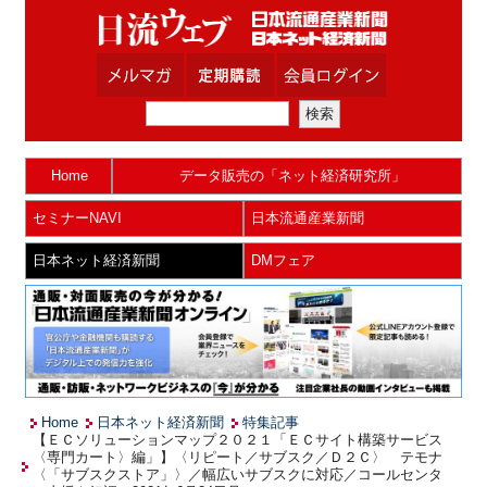
Home
データ販売の「ネット経済研究所」
セミナーNAVI
日本流通産業新聞
日本ネット経済新聞
DMフェア
Home
日本ネット経済新聞
特集記事
【ＥＣソリューションマップ２０２１「ＥＣサイト構築サービス
〈専門カート〉編」】〈リピート／サブスク／Ｄ２Ｃ〉 テモナ
〈「サブスクストア」〉／幅広いサブスクに対応／コールセンタ