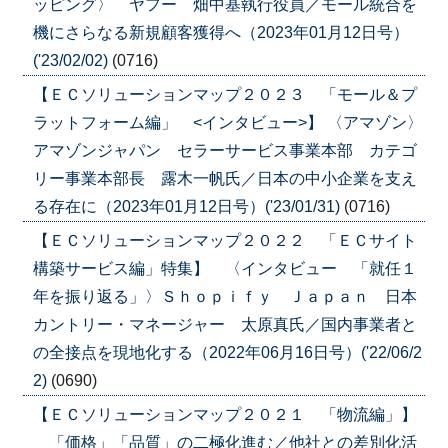
ッピング〉 ヤフー 畑中基執行役員／モール統合を
機にさらなる新規顧客獲得へ（2023年01月12日号）
('23/02/02)
(0716)
【ＥＣソリューションマップ２０２３ 「モール＆プ
ラットフォーム編」 <インタビュー>】 〈アマゾン〉
アマゾンジャパン セラーサービス事業本部 カテゴ
リー事業本部長 露木一帆氏／日本の中小企業を支え
る存在に（2023年01月12日号）('23/01/31)
(0716)
【ＥＣソリューションマップ２０２２ 「ＥＣサイト
構築サービス編」特集】 〈インタビュー 「就任１
年を振り返る」〉Ｓｈｏｐｉｆｙ Ｊａｐａｎ 日本
カントリー・マネージャー 太原真氏／国内事業者と
の全接点を現地化する（2022年06月16日号）('22/06/2
2)
(0690)
【ＥＣソリューションマップ２０２１ 「物流編」】
「価格」「品質」の二極化進む／他社との差別化活