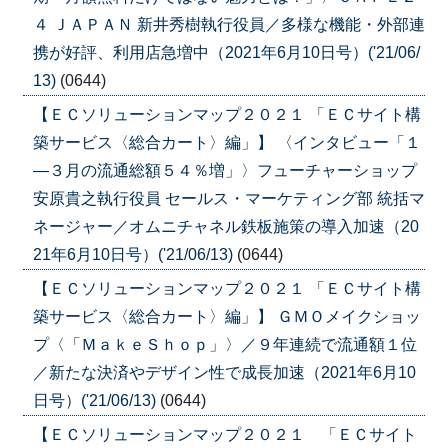
４ ＪＡＰＡＮ 新井秀樹執行役員／多様な機能・外部連
携が好評、利用店急増中（2021年6月10日号）('21/06/
13)
(0644)
【ＥＣソリューションマップ２０２１ 「ＥＣサイト構
築サービス〈総合カート〉編」】 〈インタビュー「１
―３月の流通総額５４％増」〉フューチャーショップ
安原貴之執行役員 セールス・マーケティング部 統括マ
ネージャー／オムニチャネル鉄板施策の導入加速（20
21年6月10日号）('21/06/13)
(0644)
【ＥＣソリューションマップ２０２１ 「ＥＣサイト構
築サービス〈総合カート〉編」】 ＧＭＯメイクショッ
プ〈「ＭａｋｅＳｈｏｐ」〉／９年連続で流通額１位
／新たな決済やデザイン性で成長加速（2021年6月10
日号）('21/06/13)
(0644)
【ＥＣソリューションマップ２０２１ 「ＥＣサイト