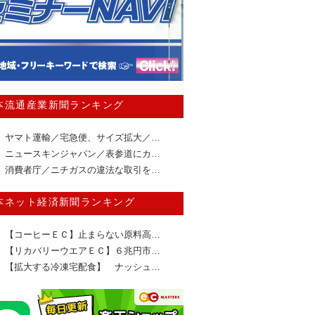
本流通産業新聞ランキング
ヤマト運輸／宅急便、サイズ拡大／…
ニュースキンジャパン／表参道にカ…
消費者庁／ニチガスの違法な取引を…
本ネット経済新聞ランキング
【コーヒーＥＣ】止まらない原料高…
【リカバリーウエアＥＣ】６兆円市…
【拡大する冷凍宅配食】 ナッシュ…