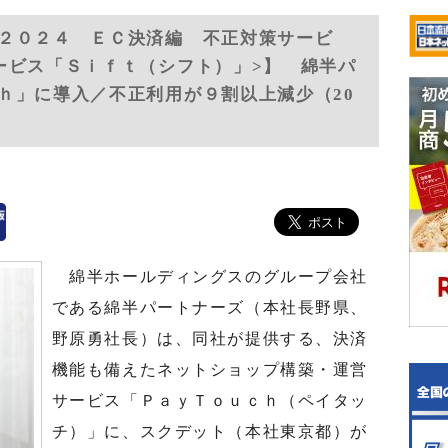
２０２４ ＥＣ決済編 不正対策サービ
ービス「Ｓｉｆｔ（シフト）」>】 綿半パ
ｈ」に導入／不正利用が９割以上減少（20
綿半ホールディングスのグループ会社
である綿半パートナーズ（本社長野県、
野原勇社長）は、同社が提供する、決済
機能も備えたネットショップ構築・運営
サービス「ＰａｙＴｏｕｃｈ（ペイタッ
チ）」に、スクデット（本社東京都）が