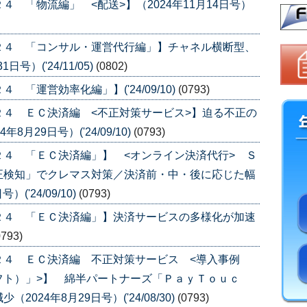
 「物流編」 <配送>】（2024年11月14日号）
２４ 「コンサル・運営代行編」】チャネル横断型、
号）('24/11/05)
(0802)
「運営効率化編」】('24/09/10)
(0793)
４ ＥＣ決済編 <不正対策サービス>】迫る不正の
月29日号）('24/09/10)
(0793)
４ 「ＥＣ決済編」】 <オンライン決済代行> Ｓ
正検知」でクレマス対策／決済前・中・後に応じた幅
('24/09/10)
(0793)
２４ 「ＥＣ決済編」】決済サービスの多様化が加速
0793)
２４ ＥＣ決済編 不正対策サービス <導入事例
フト）」>】 綿半パートナーズ「ＰａｙＴｏｕｃ
24年8月29日号）('24/08/30)
(0793)