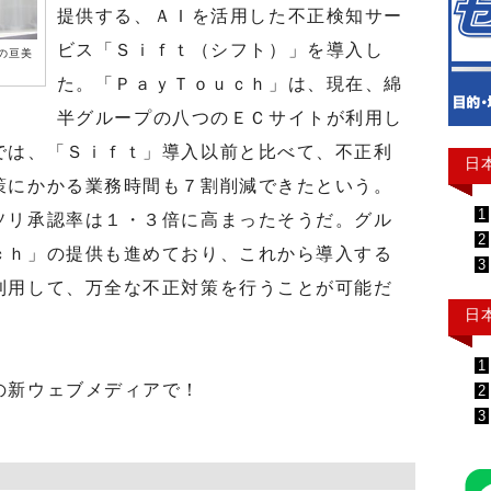
提供する、ＡＩを活用した不正検知サー
ビス「Ｓｉｆｔ（シフト）」を導入し
の亘美
た。「ＰａｙＴｏｕｃｈ」は、現在、綿
半グループの八つのＥＣサイトが利用し
では、「Ｓｉｆｔ」導入以前と比べて、不正利
日
策にかかる業務時間も７割削減できたという。
1
ソリ承認率は１・３倍に高まったそうだ。グル
2
ｃｈ」の提供も進めており、これから導入する
3
利用して、万全な不正対策を行うことが可能だ
日
1
の新ウェブメディアで！
2
3