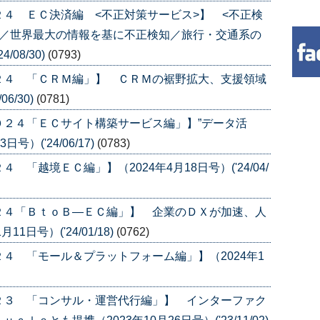
４ ＥＣ決済編 <不正対策サービス>】 <不正検
ｙ／世界最大の情報を基に不正検知／旅行・交通系の
/08/30)
(0793)
２４ 「ＣＲＭ編」】 ＣＲＭの裾野拡大、支援領域
6/30)
(0781)
０２４「ＥＣサイト構築サービス編」】”データ活
）('24/06/17)
(0783)
「越境ＥＣ編」】（2024年4月18日号）('24/04/
２４「ＢｔｏＢ―ＥＣ編」】 企業のＤＸが加速、人
日号）('24/01/18)
(0762)
４ 「モール＆プラットフォーム編」】（2024年1
２３ 「コンサル・運営代行編」】 インターファク