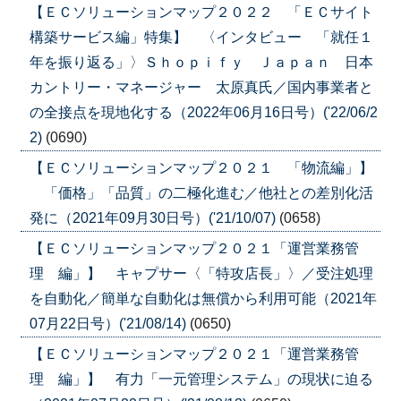
【ＥＣソリューションマップ２０２２ 「ＥＣサイト
構築サービス編」特集】 〈インタビュー 「就任１
年を振り返る」〉Ｓｈｏｐｉｆｙ Ｊａｐａｎ 日本
カントリー・マネージャー 太原真氏／国内事業者と
の全接点を現地化する（2022年06月16日号）('22/06/2
2)
(0690)
【ＥＣソリューションマップ２０２１ 「物流編」】
「価格」「品質」の二極化進む／他社との差別化活
発に（2021年09月30日号）('21/10/07)
(0658)
【ＥＣソリューションマップ２０２１「運営業務管
理 編」】 キャプサー〈「特攻店長」〉／受注処理
を自動化／簡単な自動化は無償から利用可能（2021年
07月22日号）('21/08/14)
(0650)
【ＥＣソリューションマップ２０２１「運営業務管
理 編」】 有力「一元管理システム」の現状に迫る