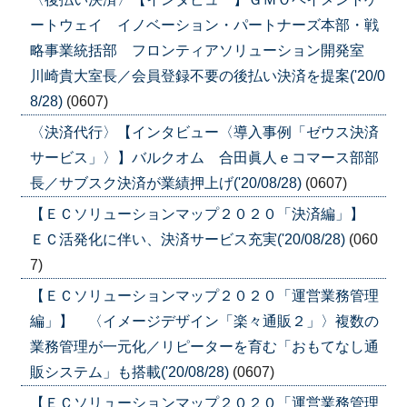
ートウェイ イノベーション・パートナーズ本部・戦
略事業統括部 フロンティアソリューション開発室
川崎貴大室長／会員登録不要の後払い決済を提案('20/0
8/28)
(0607)
〈決済代行〉【インタビュー〈導入事例「ゼウス決済
サービス」〉】バルクオム 合田眞人ｅコマース部部
長／サブスク決済が業績押上げ('20/08/28)
(0607)
【ＥＣソリューションマップ２０２０「決済編」】
ＥＣ活発化に伴い、決済サービス充実('20/08/28)
(060
7)
【ＥＣソリューションマップ２０２０「運営業務管理
編」】 〈イメージデザイン「楽々通販２」〉複数の
業務管理が一元化／リピーターを育む「おもてなし通
販システム」も搭載('20/08/28)
(0607)
【ＥＣソリューションマップ２０２０「運営業務管理