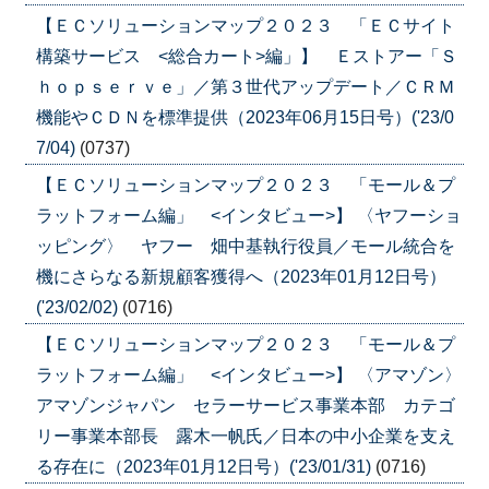
【ＥＣソリューションマップ２０２３ 「ＥＣサイト
構築サービス <総合カート>編」】 Ｅストアー「Ｓ
ｈｏｐｓｅｒｖｅ」／第３世代アップデート／ＣＲＭ
機能やＣＤＮを標準提供（2023年06月15日号）('23/0
7/04)
(0737)
【ＥＣソリューションマップ２０２３ 「モール＆プ
ラットフォーム編」 <インタビュー>】 〈ヤフーショ
ッピング〉 ヤフー 畑中基執行役員／モール統合を
機にさらなる新規顧客獲得へ（2023年01月12日号）
('23/02/02)
(0716)
【ＥＣソリューションマップ２０２３ 「モール＆プ
ラットフォーム編」 <インタビュー>】 〈アマゾン〉
アマゾンジャパン セラーサービス事業本部 カテゴ
リー事業本部長 露木一帆氏／日本の中小企業を支え
る存在に（2023年01月12日号）('23/01/31)
(0716)