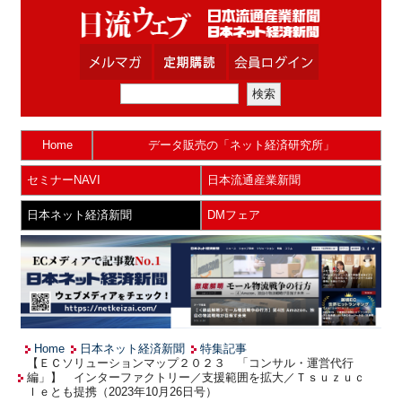
Home
データ販売の「ネット経済研究所」
セミナーNAVI
日本流通産業新聞
日本ネット経済新聞
DMフェア
Home
日本ネット経済新聞
特集記事
【ＥＣソリューションマップ２０２３ 「コンサル・運営代行
編」】 インターファクトリー／支援範囲を拡大／Ｔｓｕｚｕｃ
ｌｅとも提携（2023年10月26日号）