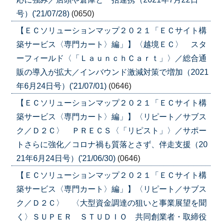
号）('21/07/28)
(0650)
【ＥＣソリューションマップ２０２１「ＥＣサイト構
築サービス〈専門カート〉編」】〈越境ＥＣ〉 スタ
ーフィールド〈「ＬａｕｎｃｈＣａｒｔ」〉／総合通
販の導入が拡大／インバウンド激減対策で増加（2021
年6月24日号）('21/07/01)
(0646)
【ＥＣソリューションマップ２０２１「ＥＣサイト構
築サービス〈専門カート〉編」】〈リピート／サブス
ク／Ｄ２Ｃ〉 ＰＲＥＣＳ〈「リピスト」〉／サポー
トさらに強化／コロナ禍も質落とさず、伴走支援（20
21年6月24日号）('21/06/30)
(0646)
【ＥＣソリューションマップ２０２１「ＥＣサイト構
築サービス〈専門カート〉編」】〈リピート／サブス
ク／Ｄ２Ｃ〉 〈大型資金調達の狙いと事業展望を聞
く〉ＳＵＰＥＲ ＳＴＵＤＩＯ 共同創業者・取締役