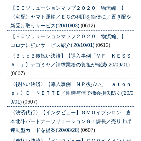
【ＥＣソリューションマップ２０２０「物流編」】
〈宅配〉ヤマト運輸／ＥＣの利用を簡便に／置き配や
新受け取りサービス('20/10/03)
(0612)
【ＥＣソリューションマップ２０２０「物流編」】
コロナに強いサービス紹介('20/10/01)
(0612)
〈ＢｔｏＢ後払い決済】【導入事例「ＭＦ ＫＥＳＳ
ＡＩ」】ナゴミヤ／請求業務の負担が軽減('20/09/01)
(0607)
〈後払い決済〉【導入事例「ＮＰ後払い」「ａｔｏｎ
ｅ」】ＤＩＮＥＴＴＥ／即時与信で機会損失防ぐ('20/0
9/01)
(0607)
〈決済代行〉【インタビュー】ＧＭＯイプシロン 倉
本北斗パートナーソリューションＧｒ課長／売り上げ
連動型カードを提案('20/08/28)
(0607)
〈後払い決済〉【インタビュー】ＧＭＯペイメントゲ