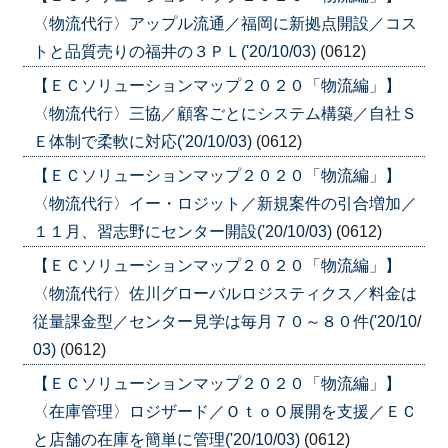
〈物流代行〉アップル流通／福岡に新拠点開設／コス
トと品質売りの福井の３ＰＬ('20/10/03)
(0612)
【ＥＣソリューションマップ２０２０「物流編」】
〈物流代行〉三協／顧客ごとにシステム構築／自社Ｓ
Ｅ体制で柔軟に対応('20/10/03)
(0612)
【ＥＣソリューションマップ２０２０「物流編」】
〈物流代行〉イー・ロジット／新規案件の引合増加／
１１月、習志野にセンター開設('20/10/03)
(0612)
【ＥＣソリューションマップ２０２０「物流編」】
〈物流代行〉佐川グローバルロジスティクス／料金は
従量課金型／センター見学は毎月７０～８０件('20/10/
03)
(0612)
【ＥＣソリューションマップ２０２０「物流編」】
〈在庫管理〉ロジザード／ＯｔｏＯ展開を支援／ＥＣ
と店舗の在庫を簡単に管理('20/10/03)
(0612)