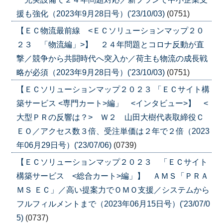
援も強化（2023年9月28日号）('23/10/03)
(0751)
【ＥＣ物流最前線 <ＥＣソリューションマップ２０
２３ 「物流編」>】 ２４年問題とコロナ反動が直
撃／競争から共闘時代へ突入か／荷主も物流の成長戦
略が必須（2023年9月28日号）('23/10/03)
(0751)
【ＥＣソリューションマップ２０２３ 「ＥＣサイト構
築サービス <専門カート>編」 <インタビュー>】 <
大型ＰＲの反響は？> Ｗ２ 山田大樹代表取締役Ｃ
ＥＯ／アクセス数３倍、受注単価は２年で２倍（2023
年06月29日号）('23/07/06)
(0739)
【ＥＣソリューションマップ２０２３ 「ＥＣサイト
構築サービス <総合カート>編」】 ＡＭＳ「ＰＲＡ
ＭＳ ＥＣ」／高い提案力でＯＭＯ支援／システムから
フルフィルメントまで（2023年06月15日号）('23/07/0
5)
(0737)