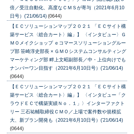
倍／受注自動化、高度なＣＭＳが寄与（2021年6月10
日号）('21/06/14)
(0644)
【ＥＣソリューションマップ２０２１ 「ＥＣサイト構
築サービス〈総合カート〉編」】 〈インタビュー〉Ｇ
ＭＯメイクショップ ｅコマースソリューショングルー
プ部 笹崎淳史部長 × ＧＭＯシステムコンサルティング
マーケティング部 畔上文昭副部長／中・上位向けでも
ナンバーワン目指す（2021年6月10日号）('21/06/14)
(0644)
【ＥＣソリューションマップ２０２１ 「ＥＣサイト構
築サービス〈総合カート〉編」】 〈インタビュー「ク
ラウドＥＣで構築実績Ｎｏ．１」〉インターファクト
リー 三石祐輔取締役ＣＭＯ／上場で案件数や規模拡
大、新プラン開発も（2021年6月10日号）('21/06/14)
(0644)