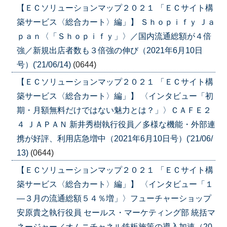
【ＥＣソリューションマップ２０２１ 「ＥＣサイト構
築サービス〈総合カート〉編」】 Ｓｈｏｐｉｆｙ Ｊａ
ｐａｎ〈「Ｓｈｏｐｉｆｙ」〉／国内流通総額が４倍
強／新規出店者数も３倍強の伸び（2021年6月10日
号）('21/06/14)
(0644)
【ＥＣソリューションマップ２０２１ 「ＥＣサイト構
築サービス〈総合カート〉編」】 〈インタビュー「初
期・月額無料だけではない魅力とは？」〉ＣＡＦＥ２
４ ＪＡＰＡＮ 新井秀樹執行役員／多様な機能・外部連
携が好評、利用店急増中（2021年6月10日号）('21/06/
13)
(0644)
【ＥＣソリューションマップ２０２１ 「ＥＣサイト構
築サービス〈総合カート〉編」】 〈インタビュー「１
―３月の流通総額５４％増」〉フューチャーショップ
安原貴之執行役員 セールス・マーケティング部 統括マ
ネージャー／オムニチャネル鉄板施策の導入加速（20