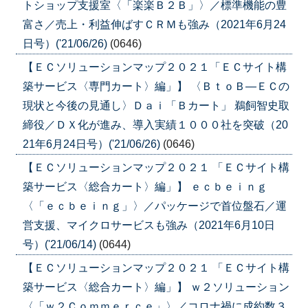
トショップ支援室〈「楽楽Ｂ２Ｂ」〉／標準機能の豊
富さ／売上・利益伸ばすＣＲＭも強み（2021年6月24
日号）('21/06/26)
(0646)
【ＥＣソリューションマップ２０２１「ＥＣサイト構
築サービス〈専門カート〉編」】 〈ＢｔｏＢ―ＥＣの
現状と今後の見通し〉Ｄａｉ「Ｂカート」 鵜飼智史取
締役／ＤＸ化が進み、導入実績１０００社を突破（20
21年6月24日号）('21/06/26)
(0646)
【ＥＣソリューションマップ２０２１ 「ＥＣサイト構
築サービス〈総合カート〉編」】 ｅｃｂｅｉｎｇ
〈「ｅｃｂｅｉｎｇ」〉／パッケージで首位盤石／運
営支援、マイクロサービスも強み（2021年6月10日
号）('21/06/14)
(0644)
【ＥＣソリューションマップ２０２１ 「ＥＣサイト構
築サービス〈総合カート〉編」】 ｗ２ソリューション
〈「ｗ２Ｃｏｍｍｅｒｃｅ」〉／コロナ禍に成約数３