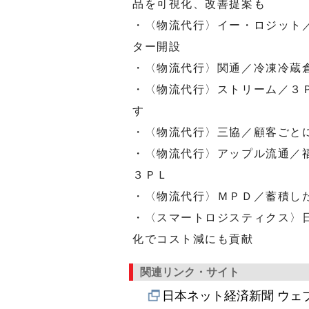
品を可視化、改善提案も
・〈物流代行〉イー・ロジット
ター開設
・〈物流代行〉関通／冷凍冷蔵
・〈物流代行〉ストリーム／３
す
・〈物流代行〉三協／顧客ごと
・〈物流代行〉アップル流通／
３ＰＬ
・〈物流代行〉ＭＰＤ／蓄積し
・〈スマートロジスティクス〉
化でコスト減にも貢献
関連リンク・サイト
日本ネット経済新聞 ウェ