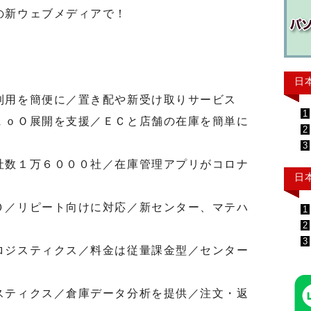
の新ウェブメディアで！
日
利用を簡便に／置き配や新受け取りサービス
1
ｔｏＯ展開を支援／ＥＣと店舗の在庫を簡単に
2
3
社数１万６０００社／在庫管理アプリがコロナ
日
０／リピート向けに対応／新センター、マテハ
1
2
3
ロジスティクス／料金は従量課金型／センター
スティクス／倉庫データ分析を提供／注文・返