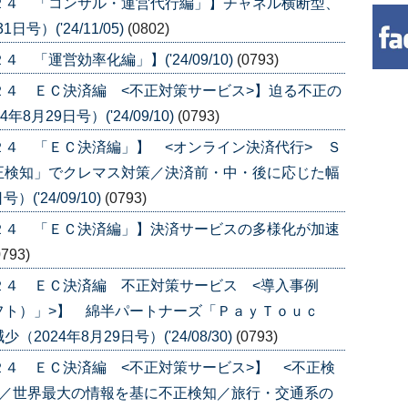
２４ 「コンサル・運営代行編」】チャネル横断型、
号）('24/11/05)
(0802)
「運営効率化編」】('24/09/10)
(0793)
４ ＥＣ決済編 <不正対策サービス>】迫る不正の
月29日号）('24/09/10)
(0793)
４ 「ＥＣ決済編」】 <オンライン決済代行> Ｓ
正検知」でクレマス対策／決済前・中・後に応じた幅
('24/09/10)
(0793)
２４ 「ＥＣ決済編」】決済サービスの多様化が加速
0793)
２４ ＥＣ決済編 不正対策サービス <導入事例
フト）」>】 綿半パートナーズ「ＰａｙＴｏｕｃ
24年8月29日号）('24/08/30)
(0793)
４ ＥＣ決済編 <不正対策サービス>】 <不正検
ｙ／世界最大の情報を基に不正検知／旅行・交通系の