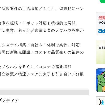
／新規案件の引合増加／１１月、習志野にセン
倉庫を拡張／ロボット対応も積極的に展開
ＰＬ事業、着々と／家電ＥＣのノウハウを生か
にシステム構築／自社ＳＥ体制で柔軟に対応
福岡に新拠点開設／コストと品質売りの福井の
たノウハウをＥＣに／コロナで需要増加
日立物流／物流シェアに大手も引き合い／分散
ブメディア