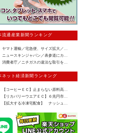
本流通産業新聞ランキング
ヤマト運輸／宅急便、サイズ拡大／…
ニュースキンジャパン／表参道にカ…
消費者庁／ニチガスの違法な取引を…
本ネット経済新聞ランキング
【コーヒーＥＣ】止まらない原料高…
【リカバリーウエアＥＣ】６兆円市…
【拡大する冷凍宅配食】 ナッシュ…