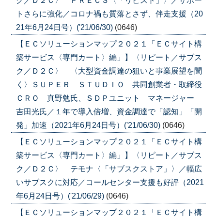
ク／Ｄ２Ｃ〉 ＰＲＥＣＳ〈「リピスト」〉／サポー
トさらに強化／コロナ禍も質落とさず、伴走支援（20
21年6月24日号）('21/06/30)
(0646)
【ＥＣソリューションマップ２０２１「ＥＣサイト構
築サービス〈専門カート〉編」】〈リピート／サブス
ク／Ｄ２Ｃ〉 〈大型資金調達の狙いと事業展望を聞
く〉ＳＵＰＥＲ ＳＴＵＤＩＯ 共同創業者・取締役
ＣＲＯ 真野勉氏、ＳＤＰユニット マネージャー
吉田光氏／１年で導入倍増、資金調達で「認知」「開
発」加速（2021年6月24日号）('21/06/30)
(0646)
【ＥＣソリューションマップ２０２１「ＥＣサイト構
築サービス〈専門カート〉編」】〈リピート／サブス
ク／Ｄ２Ｃ〉 テモナ〈「サブスクストア」〉／幅広
いサブスクに対応／コールセンター支援も好評（2021
年6月24日号）('21/06/29)
(0646)
【ＥＣソリューションマップ２０２１「ＥＣサイト構