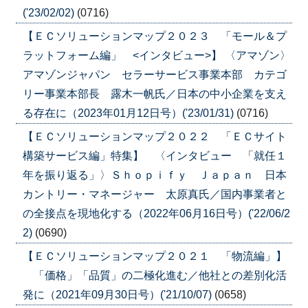
('23/02/02)
(0716)
【ＥＣソリューションマップ２０２３ 「モール＆プ
ラットフォーム編」 <インタビュー>】 〈アマゾン〉
アマゾンジャパン セラーサービス事業本部 カテゴ
リー事業本部長 露木一帆氏／日本の中小企業を支え
る存在に（2023年01月12日号）('23/01/31)
(0716)
【ＥＣソリューションマップ２０２２ 「ＥＣサイト
構築サービス編」特集】 〈インタビュー 「就任１
年を振り返る」〉Ｓｈｏｐｉｆｙ Ｊａｐａｎ 日本
カントリー・マネージャー 太原真氏／国内事業者と
の全接点を現地化する（2022年06月16日号）('22/06/2
2)
(0690)
【ＥＣソリューションマップ２０２１ 「物流編」】
「価格」「品質」の二極化進む／他社との差別化活
発に（2021年09月30日号）('21/10/07)
(0658)