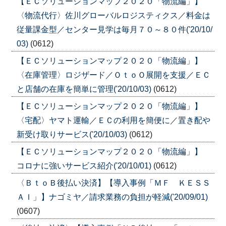
【ＥＣソリューションマップ２０２０「物流編」】
〈物流代行〉佐川グローバルロジスティクス／料金は
従量課金型／センター見学は毎月７０～８０件('20/10/
03)
(0612)
【ＥＣソリューションマップ２０２０「物流編」】
〈在庫管理〉ロジザード／ＯｔｏＯ展開を支援／ＥＣ
と店舗の在庫を簡単に管理('20/10/03)
(0612)
【ＥＣソリューションマップ２０２０「物流編」】
〈宅配〉ヤマト運輸／ＥＣの利用を簡便に／置き配や
新受け取りサービス('20/10/03)
(0612)
【ＥＣソリューションマップ２０２０「物流編」】
コロナに強いサービス紹介('20/10/01)
(0612)
〈ＢｔｏＢ後払い決済】【導入事例「ＭＦ ＫＥＳＳ
ＡＩ」】ナゴミヤ／請求業務の負担が軽減('20/09/01)
(0607)