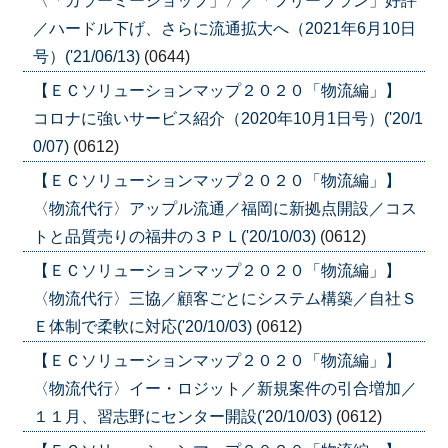
〈「カラーミーショップ」〉／「フリープラン」好評
／ハードル下げ、さらに流通拡大へ（2021年6月10日
号）('21/06/13)
(0644)
【ＥＣソリューションマップ２０２０「物流編」】
コロナに強いサービス紹介（2020年10月1日号）('20/1
0/07)
(0612)
【ＥＣソリューションマップ２０２０「物流編」】
〈物流代行〉アップル流通／福岡に新拠点開設／コス
トと品質売りの福井の３ＰＬ('20/10/03)
(0612)
【ＥＣソリューションマップ２０２０「物流編」】
〈物流代行〉三協／顧客ごとにシステム構築／自社Ｓ
Ｅ体制で柔軟に対応('20/10/03)
(0612)
【ＥＣソリューションマップ２０２０「物流編」】
〈物流代行〉イー・ロジット／新規案件の引合増加／
１１月、習志野にセンター開設('20/10/03)
(0612)