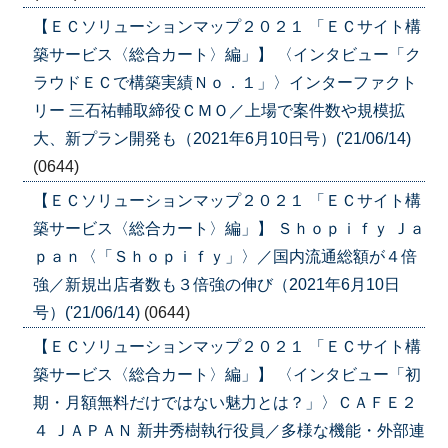
【ＥＣソリューションマップ２０２１ 「ＥＣサイト構
築サービス〈総合カート〉編」】 〈インタビュー「ク
ラウドＥＣで構築実績Ｎｏ．１」〉インターファクト
リー 三石祐輔取締役ＣＭＯ／上場で案件数や規模拡
大、新プラン開発も（2021年6月10日号）('21/06/14)
(0644)
【ＥＣソリューションマップ２０２１ 「ＥＣサイト構
築サービス〈総合カート〉編」】 Ｓｈｏｐｉｆｙ Ｊａ
ｐａｎ〈「Ｓｈｏｐｉｆｙ」〉／国内流通総額が４倍
強／新規出店者数も３倍強の伸び（2021年6月10日
号）('21/06/14)
(0644)
【ＥＣソリューションマップ２０２１ 「ＥＣサイト構
築サービス〈総合カート〉編」】 〈インタビュー「初
期・月額無料だけではない魅力とは？」〉ＣＡＦＥ２
４ ＪＡＰＡＮ 新井秀樹執行役員／多様な機能・外部連