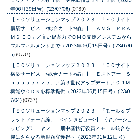
ＥＯ／アクセス数３倍、受注単価は２年で２倍（2023
年06月29日号）('23/07/06)
(0739)
【ＥＣソリューションマップ２０２３ 「ＥＣサイト
構築サービス <総合カート>編」】 ＡＭＳ「ＰＲＡ
ＭＳ ＥＣ」／高い提案力でＯＭＯ支援／システムから
フルフィルメントまで（2023年06月15日号）('23/07/0
5)
(0737)
【ＥＣソリューションマップ２０２３ 「ＥＣサイト
構築サービス <総合カート>編」】 Ｅストアー「Ｓ
ｈｏｐｓｅｒｖｅ」／第３世代アップデート／ＣＲＭ
機能やＣＤＮを標準提供（2023年06月15日号）('23/0
7/04)
(0737)
【ＥＣソリューションマップ２０２３ 「モール＆プ
ラットフォーム編」 <インタビュー>】 〈ヤフーショ
ッピング〉 ヤフー 畑中基執行役員／モール統合を
機にさらなる新規顧客獲得へ（2023年01月12日号）