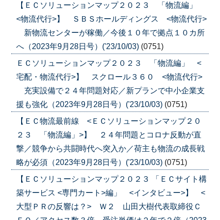
【ＥＣソリューションマップ２０２３ 「物流編」
<物流代行>】 ＳＢＳホールディングス <物流代行>
新物流センターが稼働／今後１０年で拠点１０カ所
へ（2023年9月28日号）('23/10/03)
(0751)
ＥＣソリューションマップ２０２３ 「物流編」 <
宅配・物流代行>】 スクロール３６０ <物流代行>
充実設備で２４年問題対応／新プランで中小企業支
援も強化（2023年9月28日号）('23/10/03)
(0751)
【ＥＣ物流最前線 <ＥＣソリューションマップ２０
２３ 「物流編」>】 ２４年問題とコロナ反動が直
撃／競争から共闘時代へ突入か／荷主も物流の成長戦
略が必須（2023年9月28日号）('23/10/03)
(0751)
【ＥＣソリューションマップ２０２３ 「ＥＣサイト構
築サービス <専門カート>編」 <インタビュー>】 <
大型ＰＲの反響は？> Ｗ２ 山田大樹代表取締役Ｃ