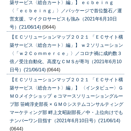
築サービス〈総合カート〉編」】 ｅｃｂｅｉｎｇ
〈「ｅｃｂｅｉｎｇ」〉／パッケージで首位盤石／運
営支援、マイクロサービスも強み（2021年6月10日
号）('21/06/14)
(0644)
【ＥＣソリューションマップ２０２１ 「ＥＣサイト構
築サービス〈総合カート〉編」】 ｗ２ソリューション
〈「ｗ２Ｃｏｍｍｅｒｃｅ」〉／コロナ禍に成約数３
倍／受注自動化、高度なＣＭＳが寄与（2021年6月10
日号）('21/06/14)
(0644)
【ＥＣソリューションマップ２０２１ 「ＥＣサイト構
築サービス〈総合カート〉編」】 〈インタビュー〉Ｇ
ＭＯメイクショップ ｅコマースソリューショングルー
プ部 笹崎淳史部長 × ＧＭＯシステムコンサルティング
マーケティング部 畔上文昭副部長／中・上位向けでも
ナンバーワン目指す（2021年6月10日号）('21/06/14)
(0644)