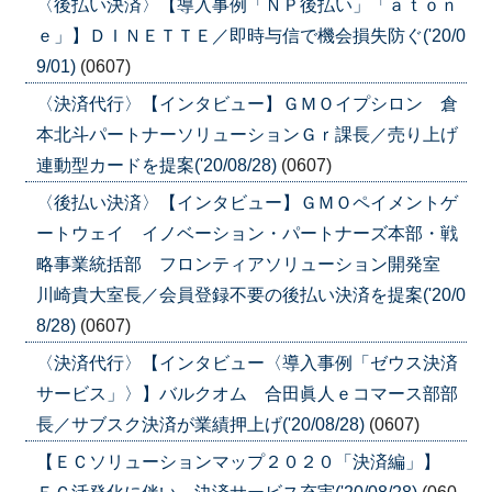
〈後払い決済〉【導入事例「ＮＰ後払い」「ａｔｏｎ
ｅ」】ＤＩＮＥＴＴＥ／即時与信で機会損失防ぐ('20/0
9/01)
(0607)
〈決済代行〉【インタビュー】ＧＭＯイプシロン 倉
本北斗パートナーソリューションＧｒ課長／売り上げ
連動型カードを提案('20/08/28)
(0607)
〈後払い決済〉【インタビュー】ＧＭＯペイメントゲ
ートウェイ イノベーション・パートナーズ本部・戦
略事業統括部 フロンティアソリューション開発室
川崎貴大室長／会員登録不要の後払い決済を提案('20/0
8/28)
(0607)
〈決済代行〉【インタビュー〈導入事例「ゼウス決済
サービス」〉】バルクオム 合田眞人ｅコマース部部
長／サブスク決済が業績押上げ('20/08/28)
(0607)
【ＥＣソリューションマップ２０２０「決済編」】