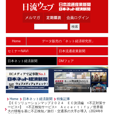
Home
データ販売の「ネット経済研究所」
セミナーNAVI
日本流通産業新聞
日本ネット経済新聞
DMフェア
Home
日本ネット経済新聞
特集記事
【ＥＣソリューションマップ２０２４ ＥＣ決済編 <不正対策サ
ービス>】 <不正検知サービス> Ａｃｃｅｒｔｉｆｙ／世界最
大の情報を基に不正検知／旅行・交通系の大手が導入（2024年8