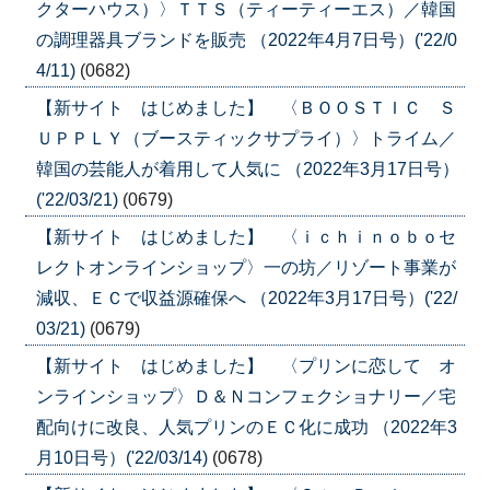
クターハウス）〉ＴＴＳ（ティーティーエス）／韓国
の調理器具ブランドを販売 （2022年4月7日号）('22/0
4/11)
(0682)
【新サイト はじめました】 〈ＢＯＯＳＴＩＣ Ｓ
ＵＰＰＬＹ（ブースティックサプライ）〉トライム／
韓国の芸能人が着用して人気に （2022年3月17日号）
('22/03/21)
(0679)
【新サイト はじめました】 〈ｉｃｈｉｎｏｂｏセ
レクトオンラインショップ〉一の坊／リゾート事業が
減収、ＥＣで収益源確保へ （2022年3月17日号）('22/
03/21)
(0679)
【新サイト はじめました】 〈プリンに恋して オ
ンラインショップ〉Ｄ＆Ｎコンフェクショナリー／宅
配向けに改良、人気プリンのＥＣ化に成功 （2022年3
月10日号）('22/03/14)
(0678)