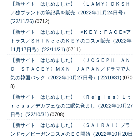
【新サイト はじめました】 〈ＬＡＭＹ〉ＤＫＳＨ
／独ブランドの筆記具を販売（2022年11月24日号）
('22/11/26)
(0712)
【新サイト はじめました】 <ＫＥＹ：ＦＡＣＥ>ア
トラス／ＳＨＩＮｅｅのＫＥＹのコスメ販売（2022年
11月17日号）('22/11/21)
(0711)
【新サイト はじめました】 〈ＪＯＳＥＰＨ ＡＮ
Ｄ ＳＴＡＣＥＹ〉ＭＸＮ ＪＡＰＡＮ／ドラマで人
気の韓国バッグ（2022年10月27日号）('22/10/31)
(070
8)
【新サイト はじめました】 〈Ｒｅ’ｇｌｅｓ〉Ｕｔ
ｒｅｓｓ／デカフェなのに眠気覚まし（2022年10月27
日号）('22/10/31)
(0708)
【新サイト はじめました】 〈ＳＡＩＲＡＩ〉プラ
ンドゥ／ビーガンコスメのＥＣ開始（2022年10月20日