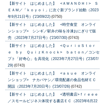
【新サイト はじめました】 <ＡＷＡＮＯＨＩ> Ｓ
ＥＡＭ／「ｋｏｙｏｉ」に次ぐ新ブランド始動（2023
年9月21日号）('23/09/22)
(0750)
【新サイト はじめました】 <時空食堂 オンライ
ンショップ> シンギ／駅弁の味を冷凍おにぎりで販
売 （2023年7月27日号）('23/07/30)
(0743)
【新サイト はじめました】 <ＱｕｒｉｏＳｔｏｒ
ｅ ｂｙ ＱｕｉｚＫｎｏｃｋ> ｂａｔｏｎ／コンセ
プト「好奇心」を具現化（2023年7月27日号）('23/07/
29)
(0743)
【新サイト はじめました】 <ａｓｕｅ オンライ
ンショップ> ナカバヤシ／環境配慮の食品包材ＥＣ
開設（2023年7月20日号）('23/07/26)
(0742)
【新サイト はじめました】 <透明書店>ｆｒｅｅｅ
／スモールビジネス体現する書店ＥＣ（2023年6月22