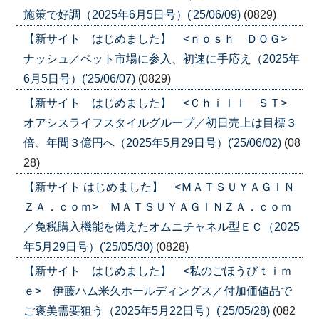
施策で好調（2025年6月5日号）('25/06/09)
(0829)
【新サイト はじめました】 <ｎｏｓｈ ＤＯＧ>
ナッシュ／ペット市場に参入、初速に手応え（2025年
6月5日号）('25/06/07)
(0829)
【新サイト はじめました】 <Ｃｈｉｌｌ ＳＴ>
オアシスライフスタイルグループ／初日売上は目標３
倍、年間３億円へ（2025年5月29日号）('25/06/02)
(08
28)
【新サイト はじめました】 <ＭＡＴＳＵＹＡＧＩＮ
ＺＡ．ｃｏｍ> ＭＡＴＳＵＹＡＧＩＮＺＡ．ｃｏｍ
／免税購入機能を備えたオムニチャネル型ＥＣ（2025
年5月29日号）('25/05/30)
(0828)
【新サイト はじめました】 <私のごほうびｔｉｍ
ｅ> 伊藤ハム米久ホールディングス／付加価値品で
ご褒美需要狙う（2025年5月22日号）('25/05/28)
(082