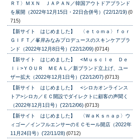
ＲＴ〉ＭＸＮ ＪＡＰＡＮ／韓国アウトドアブランド
を展開（2022年12月15日・22日合併号）('22/12/19)
(0
715)
【新サイト はじめました】 〈ｅｔｏｍａ〉ｆｏｒ
ＧＩＦＴ／峯岸みなみプロデュースのスキンケアブラ
ンド（2022年12月8日号）('22/12/09)
(0714)
【新サイト はじめました】 <Ｍｕｓｃｌｅ Ｄｅ
ｌｉ>ＹＯＵＲ ＭＥＡＬ／新ブランド立上げ、ユー
ザー拡大（2022年12月1日号）('22/12/07)
(0713)
【新サイト はじめました】 <シロカオンラインス
トア>シロカ／ＥＣ開設でダイレクトに顧客の声聞く
（2022年12月1日号）('22/12/06)
(0713)
【新サイト はじめました】 〈ＷａＫｓｎａｐ〉ウ
ィゴー／インフルエンサーのＥＣモール開店（2022年
11月24日号）('22/11/28)
(0712)