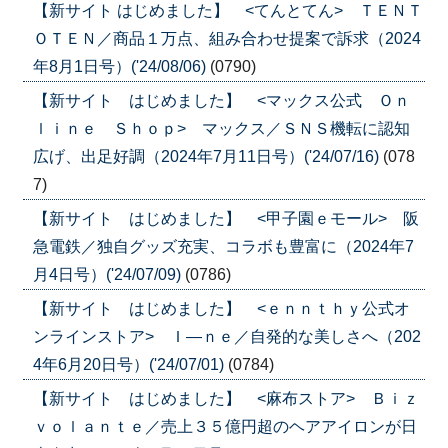
【新サイト はじめました】 <てんとてん> ＴＥＮＴ
ＯＴＥＮ／商品１万点、組み合わせ提案で訴求（2024
年8月1日号）('24/08/06)
(0790)
【新サイト はじめました】 <マックス公式 Ｏｎ
ｌｉｎｅ Ｓｈｏｐ> マックス／ＳＮＳ機転に認知
広げ、出足好調（2024年7月11日号）('24/07/16)
(078
7)
【新サイト はじめました】 <甲子園ｅモール> 阪
急電鉄／独自グッズ充実、コラボも豊富に（2024年7
月4日号）('24/07/09)
(0786)
【新サイト はじめました】 <ｅｎｎｔｈｙ公式オ
ンラインストア> Ｉ―ｎｅ／自発的な美しさへ（202
4年6月20日号）('24/07/01)
(0784)
【新サイト はじめました】 <麻布ストア> Ｂｉｚ
ｖｏｌａｎｔｅ／売上３５億円超のヘアアイロンが日