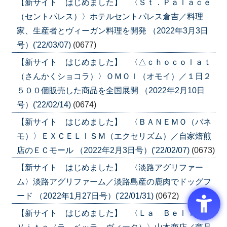
【新サイト はじめました】 〈Ｓｔ．Ｐａｌａｃｅ
（セントパレス）〉ホテルセントパレス倉吉／料理
家、生産者とヴィーガン料理を開発 （2022年3月3日
号）('22/03/07)
(0677)
【新サイト はじめました】 〈△ｃｈｏｃｏｌａｔ
（さんかくショコラ）〉ＯＭＯＩ（オモイ）／１日２
５００個販売した商品を全国展開 （2022年2月10日
号）('22/02/14)
(0674)
【新サイト はじめました】 〈ＢＡＮＥＭＯ（バネ
モ）〉ＥＸＣＥＬＩＳＭ（エクセリズム）／自家焙煎
店のＥＣモール （2022年2月3日号）('22/02/07)
(0673)
【新サイト はじめました】 〈淡路アグリファー
ム〉淡路アグリファーム／淡路島産の鹿肉でドッグフ
ード （2022年1月27日号）('22/01/31)
(0672)
【新サイト はじめました】 〈Ｌａ Ｂｅｌｌａ