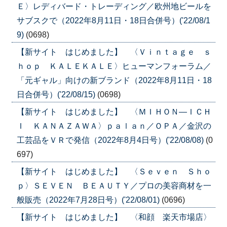
Ｅ〉レディバード・トレーディング／欧州地ビールを
サブスクで（2022年8月11日・18日合併号）('22/08/1
9)
(0698)
【新サイト はじめました】 〈Ｖｉｎｔａｇｅ ｓ
ｈｏｐ ＫＡＬＥＫＡＬＥ〉ヒューマンフォーラム／
「元ギャル」向けの新ブランド（2022年8月11日・18
日合併号）('22/08/15)
(0698)
【新サイト はじめました】 〈ＭＩＨＯＮ―ＩＣＨ
Ｉ ＫＡＮＡＺＡＷＡ〉ｐａｌａｎ／ＯＰＡ／金沢の
工芸品をＶＲで発信（2022年8月4日号）('22/08/08)
(0
697)
【新サイト はじめました】 〈Ｓｅｖｅｎ Ｓｈｏ
ｐ〉ＳＥＶＥＮ ＢＥＡＵＴＹ／プロの美容商材を一
般販売（2022年7月28日号）('22/08/01)
(0696)
【新サイト はじめました】 〈和顔 楽天市場店〉