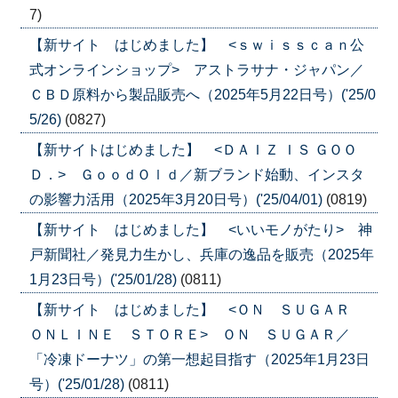
7)
【新サイト はじめました】 <ｓｗｉｓｓｃａｎ公
式オンラインショップ> アストラサナ・ジャパン／
ＣＢＤ原料から製品販売へ（2025年5月22日号）('25/0
5/26)
(0827)
【新サイトはじめました】 <ＤＡＩＺ ＩＳ ＧＯＯ
Ｄ．> ＧｏｏｄＯｌｄ／新ブランド始動、インスタ
の影響力活用（2025年3月20日号）('25/04/01)
(0819)
【新サイト はじめました】 <いいモノがたり> 神
戸新聞社／発見力生かし、兵庫の逸品を販売（2025年
1月23日号）('25/01/28)
(0811)
【新サイト はじめました】 <ＯＮ ＳＵＧＡＲ
ＯＮＬＩＮＥ ＳＴＯＲＥ> ＯＮ ＳＵＧＡＲ／
「冷凍ドーナツ」の第一想起目指す（2025年1月23日
号）('25/01/28)
(0811)