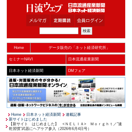
Home
データ販売の「ネット経済研究所」
セミナーNAVI
日本流通産業新聞
日本ネット経済新聞
DMフェア
Home
日本ネット経済新聞
連載記事
新サイトはじめました
【新サイト はじめました】 <ＮＥＬＩＡ> Ｍｏｒｇｈｔ／”速
乾習慣”武器にヘアケア参入（2026年6月4日号）