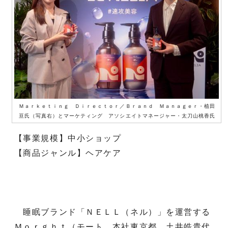
Ｍａｒｋｅｔｉｎｇ Ｄｉｒｅｃｔｏｒ／Ｂｒａｎｄ Ｍａｎａｇｅｒ・植田
亘氏（写真右）とマーケティング アソシエイトマネージャー・太刀山桃香氏
【事業規模】中小ショップ
【商品ジャンル】ヘアケア
睡眠ブランド「ＮＥＬＬ（ネル）」を運営する
Ｍｏｒｇｈｔ（モート、本社東京都、土井皓貴代