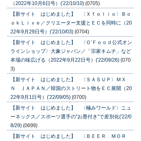
（2022年10月6日号）('22/10/10)
(0705)
【新サイト はじめました】 〈Ｘｆｏｌｉｏ〉Ｂｏ
ｏｋＬｉｖｅ／クリエーター支援とＥＣを同時に（20
22年9月29日号）('22/10/03)
(0704)
【新サイト はじめました】 〈Ｏ'Ｆｏｏｄ公式オン
ラインショップ〉大象ジャパン／「宗家キムチ」など
本場の味広げる（2022年9月22日号）('22/09/26)
(070
3)
【新サイト はじめました】 〈ＳＡＳＵＰ〉ＭＸ
Ｎ ＪＡＰＡＮ／韓国のストリート物をＥＣ展開（20
22年9月1日号）('22/09/05)
(0700)
【新サイト はじめました】 〈極みワールド〉ニュ
ーネックス／スポーツ選手の”お墨付き”で差別化('22/0
8/29)
(0699)
【新サイト はじめました】 〈ＢＥＥＲ ＭＯＲ