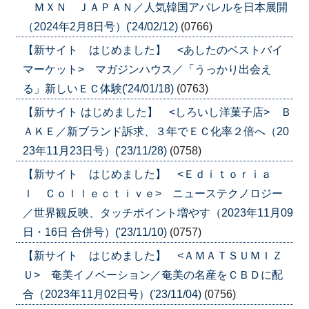
ＭＸＮ ＪＡＰＡＮ／人気韓国アパレルを日本展開
（2024年2月8日号）('24/02/12)
(0766)
【新サイト はじめました】 <あしたのベストバイ
マーケット> マガジンハウス／「うっかり出会え
る」新しいＥＣ体験('24/01/18)
(0763)
【新サイト はじめました】 <しろいし洋菓子店> Ｂ
ＡＫＥ／新ブランド訴求、３年でＥＣ化率２倍へ（20
23年11月23日号）('23/11/28)
(0758)
【新サイト はじめました】 <Ｅｄｉｔｏｒｉａ
ｌ Ｃｏｌｌｅｃｔｉｖｅ> ニューステクノロジー
／世界観反映、タッチポイント増やす（2023年11月09
日・16日 合併号）('23/11/10)
(0757)
【新サイト はじめました】 <ＡＭＡＴＳＵＭＩＺ
Ｕ> 奄美イノベーション／奄美の名産をＣＢＤに配
合（2023年11月02日号）('23/11/04)
(0756)