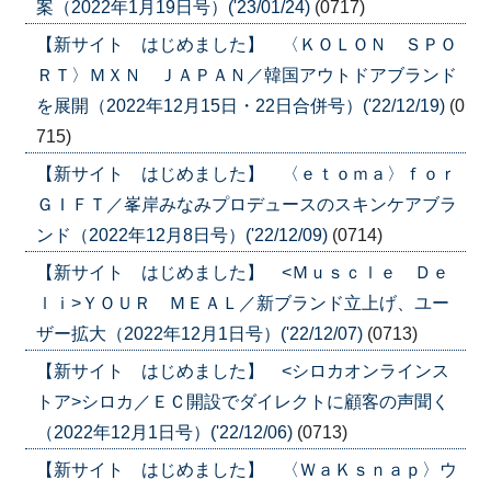
案（2022年1月19日号）('23/01/24)
(0717)
【新サイト はじめました】 〈ＫＯＬＯＮ ＳＰＯ
ＲＴ〉ＭＸＮ ＪＡＰＡＮ／韓国アウトドアブランド
を展開（2022年12月15日・22日合併号）('22/12/19)
(0
715)
【新サイト はじめました】 〈ｅｔｏｍａ〉ｆｏｒ
ＧＩＦＴ／峯岸みなみプロデュースのスキンケアブラ
ンド（2022年12月8日号）('22/12/09)
(0714)
【新サイト はじめました】 <Ｍｕｓｃｌｅ Ｄｅ
ｌｉ>ＹＯＵＲ ＭＥＡＬ／新ブランド立上げ、ユー
ザー拡大（2022年12月1日号）('22/12/07)
(0713)
【新サイト はじめました】 <シロカオンラインス
トア>シロカ／ＥＣ開設でダイレクトに顧客の声聞く
（2022年12月1日号）('22/12/06)
(0713)
【新サイト はじめました】 〈ＷａＫｓｎａｐ〉ウ