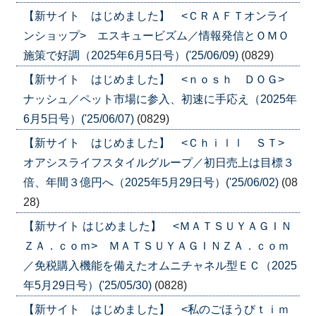
【新サイト はじめました】 <ＣＲＡＦＴオンライ
ンショップ> エスキュービズム／情報発信とＯＭＯ
施策で好調（2025年6月5日号）('25/06/09)
(0829)
【新サイト はじめました】 <ｎｏｓｈ ＤＯＧ>
ナッシュ／ペット市場に参入、初速に手応え（2025年
6月5日号）('25/06/07)
(0829)
【新サイト はじめました】 <Ｃｈｉｌｌ ＳＴ>
オアシスライフスタイルグループ／初日売上は目標３
倍、年間３億円へ（2025年5月29日号）('25/06/02)
(08
28)
【新サイト はじめました】 <ＭＡＴＳＵＹＡＧＩＮ
ＺＡ．ｃｏｍ> ＭＡＴＳＵＹＡＧＩＮＺＡ．ｃｏｍ
／免税購入機能を備えたオムニチャネル型ＥＣ（2025
年5月29日号）('25/05/30)
(0828)
【新サイト はじめました】 <私のごほうびｔｉｍ