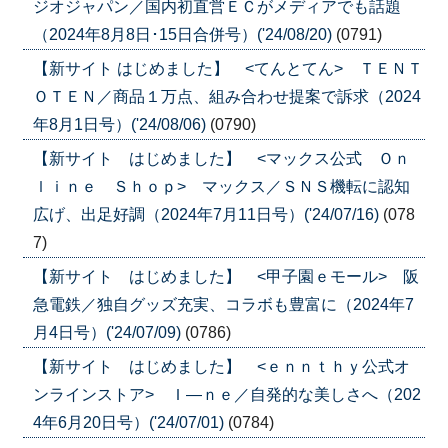
ジオジャパン／国内初直営ＥＣがメディアでも話題
（2024年8月8日･15日合併号）('24/08/20)
(0791)
【新サイト はじめました】 <てんとてん> ＴＥＮＴ
ＯＴＥＮ／商品１万点、組み合わせ提案で訴求（2024
年8月1日号）('24/08/06)
(0790)
【新サイト はじめました】 <マックス公式 Ｏｎ
ｌｉｎｅ Ｓｈｏｐ> マックス／ＳＮＳ機転に認知
広げ、出足好調（2024年7月11日号）('24/07/16)
(078
7)
【新サイト はじめました】 <甲子園ｅモール> 阪
急電鉄／独自グッズ充実、コラボも豊富に（2024年7
月4日号）('24/07/09)
(0786)
【新サイト はじめました】 <ｅｎｎｔｈｙ公式オ
ンラインストア> Ｉ―ｎｅ／自発的な美しさへ（202
4年6月20日号）('24/07/01)
(0784)