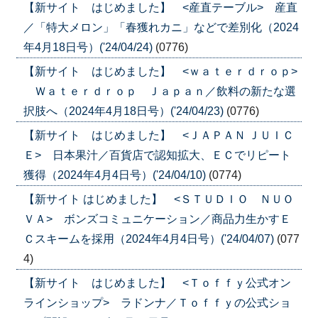
【新サイト はじめました】 <産直テーブル> 産直
／「特大メロン」「春獲れカニ」などで差別化（2024
年4月18日号）('24/04/24)
(0776)
【新サイト はじめました】 <ｗａｔｅｒｄｒｏｐ>
Ｗａｔｅｒｄｒｏｐ Ｊａｐａｎ／飲料の新たな選
択肢へ（2024年4月18日号）('24/04/23)
(0776)
【新サイト はじめました】 <ＪＡＰＡＮ ＪＵＩＣ
Ｅ> 日本果汁／百貨店で認知拡大、ＥＣでリピート
獲得（2024年4月4日号）('24/04/10)
(0774)
【新サイト はじめました】 <ＳＴＵＤＩＯ ＮＵＯ
ＶＡ> ボンズコミュニケーション／商品力生かすＥ
Ｃスキームを採用（2024年4月4日号）('24/04/07)
(077
4)
【新サイト はじめました】 <Ｔｏｆｆｙ公式オン
ラインショップ> ラドンナ／Ｔｏｆｆｙの公式ショ