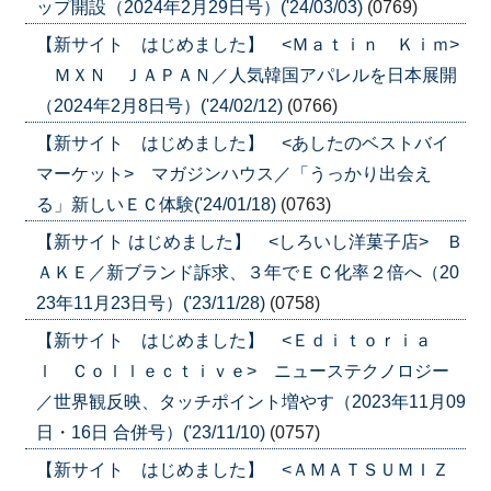
ップ開設（2024年2月29日号）('24/03/03)
(0769)
【新サイト はじめました】 <Ｍａｔｉｎ Ｋｉｍ>
ＭＸＮ ＪＡＰＡＮ／人気韓国アパレルを日本展開
（2024年2月8日号）('24/02/12)
(0766)
【新サイト はじめました】 <あしたのベストバイ
マーケット> マガジンハウス／「うっかり出会え
る」新しいＥＣ体験('24/01/18)
(0763)
【新サイト はじめました】 <しろいし洋菓子店> Ｂ
ＡＫＥ／新ブランド訴求、３年でＥＣ化率２倍へ（20
23年11月23日号）('23/11/28)
(0758)
【新サイト はじめました】 <Ｅｄｉｔｏｒｉａ
ｌ Ｃｏｌｌｅｃｔｉｖｅ> ニューステクノロジー
／世界観反映、タッチポイント増やす（2023年11月09
日・16日 合併号）('23/11/10)
(0757)
【新サイト はじめました】 <ＡＭＡＴＳＵＭＩＺ