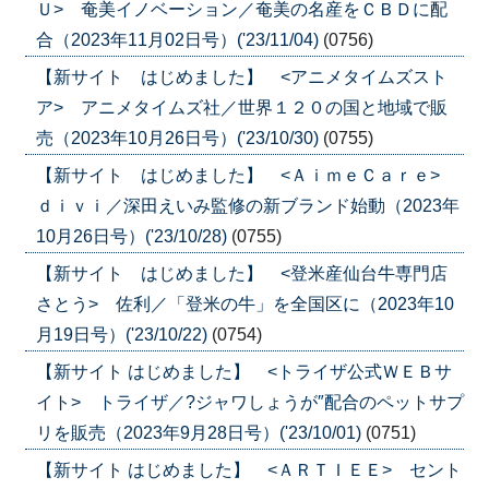
Ｕ> 奄美イノベーション／奄美の名産をＣＢＤに配
合（2023年11月02日号）('23/11/04)
(0756)
【新サイト はじめました】 <アニメタイムズスト
ア> アニメタイムズ社／世界１２０の国と地域で販
売（2023年10月26日号）('23/10/30)
(0755)
【新サイト はじめました】 <ＡｉｍｅＣａｒｅ>
ｄｉｖｉ／深田えいみ監修の新ブランド始動（2023年
10月26日号）('23/10/28)
(0755)
【新サイト はじめました】 <登米産仙台牛専門店
さとう> 佐利／「登米の牛」を全国区に（2023年10
月19日号）('23/10/22)
(0754)
【新サイト はじめました】 <トライザ公式ＷＥＢサ
イト> トライザ／?ジャワしょうが″配合のペットサプ
リを販売（2023年9月28日号）('23/10/01)
(0751)
【新サイト はじめました】 <ＡＲＴＩＥＥ> セント