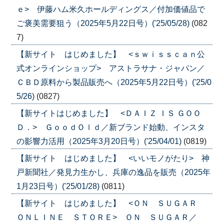
ｅ> 伊藤ハム米久ホールディングス／付加価値品で
ご褒美需要狙う（2025年5月22日号）('25/05/28)
(082
7)
【新サイト はじめました】 <ｓｗｉｓｓｃａｎ公
式オンラインショップ> アストラサナ・ジャパン／
ＣＢＤ原料から製品販売へ（2025年5月22日号）('25/0
5/26)
(0827)
【新サイトはじめました】 <ＤＡＩＺ ＩＳ ＧＯＯ
Ｄ．> ＧｏｏｄＯｌｄ／新ブランド始動、インスタ
の影響力活用（2025年3月20日号）('25/04/01)
(0819)
【新サイト はじめました】 <いいモノがたり> 神
戸新聞社／発見力生かし、兵庫の逸品を販売（2025年
1月23日号）('25/01/28)
(0811)
【新サイト はじめました】 <ＯＮ ＳＵＧＡＲ
ＯＮＬＩＮＥ ＳＴＯＲＥ> ＯＮ ＳＵＧＡＲ／