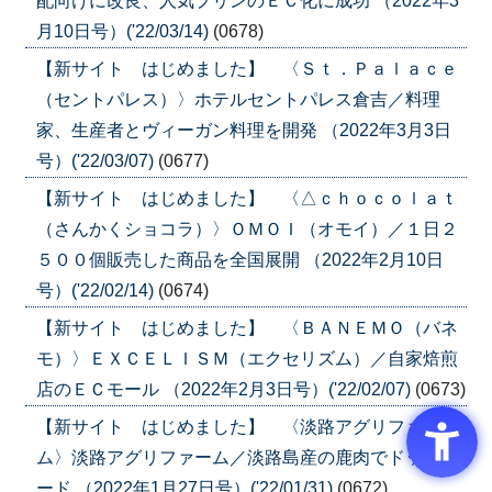
配向けに改良、人気プリンのＥＣ化に成功 （2022年3
月10日号）('22/03/14)
(0678)
【新サイト はじめました】 〈Ｓｔ．Ｐａｌａｃｅ
（セントパレス）〉ホテルセントパレス倉吉／料理
家、生産者とヴィーガン料理を開発 （2022年3月3日
号）('22/03/07)
(0677)
【新サイト はじめました】 〈△ｃｈｏｃｏｌａｔ
（さんかくショコラ）〉ＯＭＯＩ（オモイ）／１日２
５００個販売した商品を全国展開 （2022年2月10日
号）('22/02/14)
(0674)
【新サイト はじめました】 〈ＢＡＮＥＭＯ（バネ
モ）〉ＥＸＣＥＬＩＳＭ（エクセリズム）／自家焙煎
店のＥＣモール （2022年2月3日号）('22/02/07)
(0673)
【新サイト はじめました】 〈淡路アグリファー
ム〉淡路アグリファーム／淡路島産の鹿肉でドッグフ
ード （2022年1月27日号）('22/01/31)
(0672)