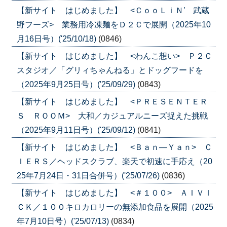
【新サイト はじめました】 <ＣｏｏＬｉＮ’ 武蔵
野フーズ> 業務用冷凍麺をＤ２Ｃで展開（2025年10
月16日号）('25/10/18)
(0846)
【新サイト はじめました】 <わんこ想い> Ｐ２Ｃ
スタジオ／「グリィちゃんねる」とドッグフードを
（2025年9月25日号）('25/09/29)
(0843)
【新サイト はじめました】 <ＰＲＥＳＥＮＴＥＲ
Ｓ ＲＯＯＭ> 大和／カジュアルニーズ捉えた挑戦
（2025年9月11日号）('25/09/12)
(0841)
【新サイト はじめました】 <Ｂａｎ―Ｙａｎ> Ｃ
ＩＥＲＳ／ヘッドスクラブ、楽天で初速に手応え（20
25年7月24日・31日合併号）('25/07/26)
(0836)
【新サイト はじめました】 <＃１００> ＡＩＶＩ
ＣＫ／１００キロカロリーの無添加食品を展開（2025
年7月10日号）('25/07/13)
(0834)