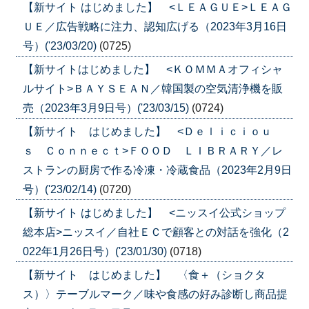
【新サイト はじめました】 <ＬＥＡＧＵＥ>ＬＥＡＧ
ＵＥ／広告戦略に注力、認知広げる（2023年3月16日
号）('23/03/20)
(0725)
【新サイトはじめました】 <ＫＯＭＭＡオフィシャ
ルサイト>ＢＡＹＳＥＡＮ／韓国製の空気清浄機を販
売（2023年3月9日号）('23/03/15)
(0724)
【新サイト はじめました】 <Ｄｅｌｉｃｉｏｕ
ｓ Ｃｏｎｎｅｃｔ>ＦＯＯＤ ＬＩＢＲＡＲＹ／レ
ストランの厨房で作る冷凍・冷蔵食品（2023年2月9日
号）('23/02/14)
(0720)
【新サイト はじめました】 <ニッスイ公式ショップ
総本店>ニッスイ／自社ＥＣで顧客との対話を強化（2
022年1月26日号）('23/01/30)
(0718)
【新サイト はじめました】 〈食＋（ショクタ
ス）〉テーブルマーク／味や食感の好み診断し商品提