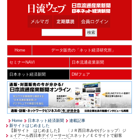
Home
データ販売の「ネット経済研究所」
セミナーNAVI
日本流通産業新聞
日本ネット経済新聞
DMフェア
Home
日本ネット経済新聞
連載記事
新サイトはじめました
【新サイト はじめました】 〈ＪＲ西日本みやげショップ〉ジ
ェイアール西日本デイリーサービスネット／ＥＣサイトで顧客