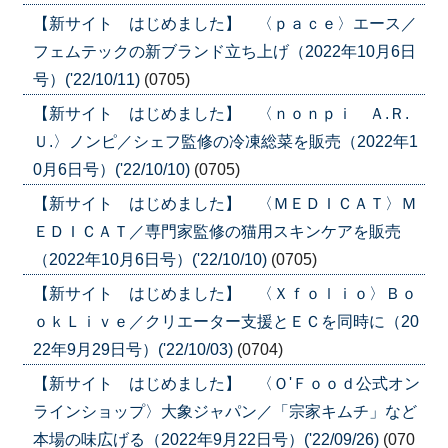
【新サイト はじめました】 〈ｐａｃｅ〉エース／
フェムテックの新ブランド立ち上げ（2022年10月6日
号）('22/10/11)
(0705)
【新サイト はじめました】 〈ｎｏｎｐｉ Ａ.Ｒ.
Ｕ.〉ノンピ／シェフ監修の冷凍総菜を販売（2022年1
0月6日号）('22/10/10)
(0705)
【新サイト はじめました】 〈ＭＥＤＩＣＡＴ〉Ｍ
ＥＤＩＣＡＴ／専門家監修の猫用スキンケアを販売
（2022年10月6日号）('22/10/10)
(0705)
【新サイト はじめました】 〈Ｘｆｏｌｉｏ〉Ｂｏ
ｏｋＬｉｖｅ／クリエーター支援とＥＣを同時に（20
22年9月29日号）('22/10/03)
(0704)
【新サイト はじめました】 〈Ｏ'Ｆｏｏｄ公式オン
ラインショップ〉大象ジャパン／「宗家キムチ」など
本場の味広げる（2022年9月22日号）('22/09/26)
(070