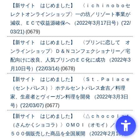
【新サイト はじめました】 〈ｉｃｈｉｎｏｂｏセ
レクトオンラインショップ〉一の坊／リゾート事業が
減収、ＥＣで収益源確保へ （2022年3月17日号）('22/
03/21)
(0679)
【新サイト はじめました】 〈プリンに恋して オ
ンラインショップ〉Ｄ＆Ｎコンフェクショナリー／宅
配向けに改良、人気プリンのＥＣ化に成功 （2022年3
月10日号）('22/03/14)
(0678)
【新サイト はじめました】 〈Ｓｔ．Ｐａｌａｃｅ
（セントパレス）〉ホテルセントパレス倉吉／料理
家、生産者とヴィーガン料理を開発 （2022年3月3日
号）('22/03/07)
(0677)
【新サイト はじめました】 〈△ｃｈｏｃｏｌａｔ
（さんかくショコラ）〉ＯＭＯＩ（オモイ）／１日２
５００個販売した商品を全国展開 （2022年2月10日