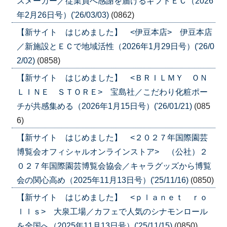
スメーカー／従業員へ感謝を届けるギフトＥＣ（2026
年2月26日号）('26/03/03)
(0862)
【新サイト はじめました】 <伊豆本店> 伊豆本店
／新施設とＥＣで地域活性（2026年1月29日号）('26/0
2/02)
(0858)
【新サイト はじめました】 <ＢＲＩＬＭＹ ＯＮ
ＬＩＮＥ ＳＴＯＲＥ> 宝島社／こだわり化粧ポー
チが共感集める（2026年1月15日号）('26/01/21)
(085
6)
【新サイト はじめました】 <２０２７年国際園芸
博覧会オフィシャルオンラインストア> （公社）２
０２７年国際園芸博覧会協会／キャラグッズから博覧
会の関心高め（2025年11月13日号）('25/11/16)
(0850)
【新サイト はじめました】 <ｐｌａｎｅｔ ｒｏ
ｌｌｓ> 大泉工場／カフェで人気のシナモンロール
を全国へ（2025年11月13日号）('25/11/15)
(0850)