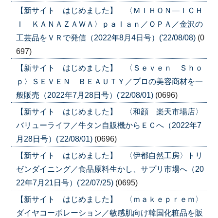
【新サイト はじめました】 〈ＭＩＨＯＮ―ＩＣＨ
Ｉ ＫＡＮＡＺＡＷＡ〉ｐａｌａｎ／ＯＰＡ／金沢の
工芸品をＶＲで発信（2022年8月4日号）('22/08/08)
(0
697)
【新サイト はじめました】 〈Ｓｅｖｅｎ Ｓｈｏ
ｐ〉ＳＥＶＥＮ ＢＥＡＵＴＹ／プロの美容商材を一
般販売（2022年7月28日号）('22/08/01)
(0696)
【新サイト はじめました】 〈和顔 楽天市場店〉
バリューライフ／牛タン自販機からＥＣへ（2022年7
月28日号）('22/08/01)
(0696)
【新サイト はじめました】 〈伊都自然工房〉トリ
ゼンダイニング／食品原料生かし、サプリ市場へ（20
22年7月21日号）('22/07/25)
(0695)
【新サイト はじめました】 〈ｍａｋｅｐｒｅｍ〉
ダイヤコーポレーション／敏感肌向け韓国化粧品を販