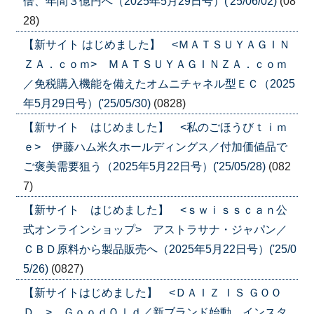
倍、年間３億円へ（2025年5月29日号）('25/06/02)
(08
28)
【新サイト はじめました】 <ＭＡＴＳＵＹＡＧＩＮ
ＺＡ．ｃｏｍ> ＭＡＴＳＵＹＡＧＩＮＺＡ．ｃｏｍ
／免税購入機能を備えたオムニチャネル型ＥＣ（2025
年5月29日号）('25/05/30)
(0828)
【新サイト はじめました】 <私のごほうびｔｉｍ
ｅ> 伊藤ハム米久ホールディングス／付加価値品で
ご褒美需要狙う（2025年5月22日号）('25/05/28)
(082
7)
【新サイト はじめました】 <ｓｗｉｓｓｃａｎ公
式オンラインショップ> アストラサナ・ジャパン／
ＣＢＤ原料から製品販売へ（2025年5月22日号）('25/0
5/26)
(0827)
【新サイトはじめました】 <ＤＡＩＺ ＩＳ ＧＯＯ
Ｄ．> ＧｏｏｄＯｌｄ／新ブランド始動、インスタ