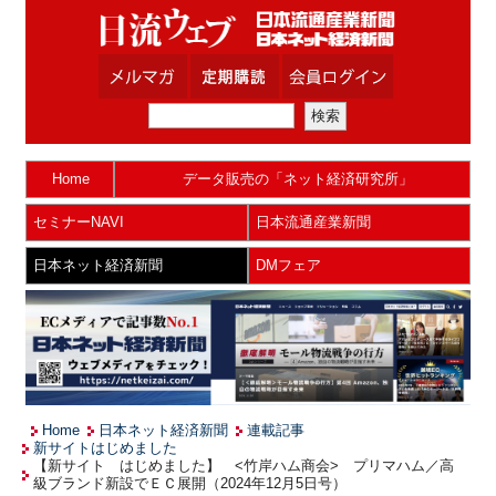
Home
データ販売の「ネット経済研究所」
セミナーNAVI
日本流通産業新聞
日本ネット経済新聞
DMフェア
Home
日本ネット経済新聞
連載記事
新サイトはじめました
【新サイト はじめました】 <竹岸ハム商会> プリマハム／高
級ブランド新設でＥＣ展開（2024年12月5日号）