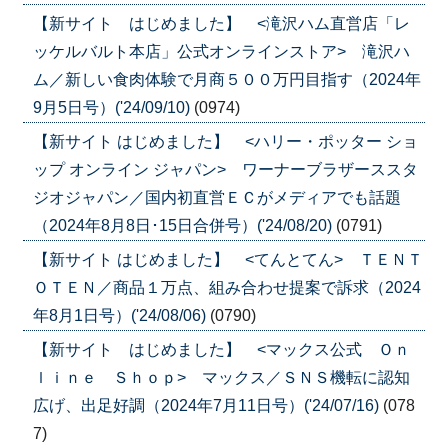
【新サイト はじめました】 <滝沢ハム直営店「レ
ッケルバルト本店」公式オンラインストア> 滝沢ハ
ム／新しい食肉体験で月商５００万円目指す（2024年
9月5日号）('24/09/10)
(0974)
【新サイト はじめました】 <ハリー・ポッター ショ
ップ オンライン ジャパン> ワーナーブラザーススタ
ジオジャパン／国内初直営ＥＣがメディアでも話題
（2024年8月8日･15日合併号）('24/08/20)
(0791)
【新サイト はじめました】 <てんとてん> ＴＥＮＴ
ＯＴＥＮ／商品１万点、組み合わせ提案で訴求（2024
年8月1日号）('24/08/06)
(0790)
【新サイト はじめました】 <マックス公式 Ｏｎ
ｌｉｎｅ Ｓｈｏｐ> マックス／ＳＮＳ機転に認知
広げ、出足好調（2024年7月11日号）('24/07/16)
(078
7)