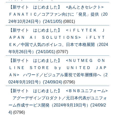
【新サイト はじめました】 <あんときセレクト>
ＦＡＮＡＴＩＣ／コアファン向けに「発見」提供（20
24年10月24日号）('24/11/05)
(0801)
【新サイト はじめました】 <ｉＦＬＹＴＥＫ Ｊ
ＡＰＡＮ ＡＩ ＳＯＬＵＴＩＯＮＳ> ｉＦＬＹＴ
ＥＫ／中国で人気のボイレコ、日本で本格展開（2024
年9月26日号）('24/10/01)
(0797)
【新サイト はじめました】 <ＮＵＴＭＥＧ ＯＮ
ＬＩＮＥ ＳＴＯＲＥ ｂｙ ＵＮＩＴＥＤ ＪＡＰ
ＡＮ> ハワード／ビジュアル重視で若年層獲得へ（2
024年9月19日号）('24/09/24)
(0796)
【新サイト はじめました】 <ＢＮＢユニフォーム>
アグーデザインプロダクト／元日本代表がユニフォ
ーム作成サービス開発（2024年9月19日号）('24/09/2
4)
(0796)