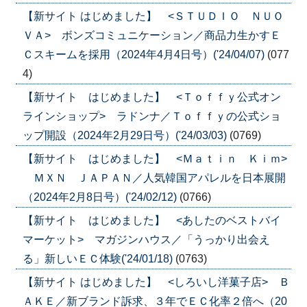
【新サイト はじめました】 <ＳＴＵＤＩＯ ＮＵＯ
ＶＡ> ボンズコミュニケーション／商品力生かすＥ
Ｃスキームを採用（2024年4月4日号）('24/04/07)
(077
4)
【新サイト はじめました】 <Ｔｏｆｆｙ公式オン
ラインショップ> ラドンナ／Ｔｏｆｆｙの公式ショ
ップ開設（2024年2月29日号）('24/03/03)
(0769)
【新サイト はじめました】 <Ｍａｔｉｎ Ｋｉｍ>
ＭＸＮ ＪＡＰＡＮ／人気韓国アパレルを日本展開
（2024年2月8日号）('24/02/12)
(0766)
【新サイト はじめました】 <あしたのベストバイ
マーケット> マガジンハウス／「うっかり出会え
る」新しいＥＣ体験('24/01/18)
(0763)
【新サイト はじめました】 <しろいし洋菓子店> Ｂ
ＡＫＥ／新ブランド訴求、３年でＥＣ化率２倍へ（20