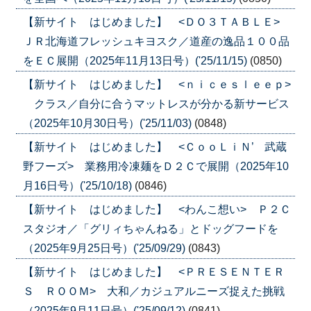
【新サイト はじめました】 <ＤＯ３ＴＡＢＬＥ>
ＪＲ北海道フレッシュキヨスク／道産の逸品１００品
をＥＣ展開（2025年11月13日号）('25/11/15)
(0850)
【新サイト はじめました】 <ｎｉｃｅｓｌｅｅｐ>
クラス／自分に合うマットレスが分かる新サービス
（2025年10月30日号）('25/11/03)
(0848)
【新サイト はじめました】 <ＣｏｏＬｉＮ’ 武蔵
野フーズ> 業務用冷凍麺をＤ２Ｃで展開（2025年10
月16日号）('25/10/18)
(0846)
【新サイト はじめました】 <わんこ想い> Ｐ２Ｃ
スタジオ／「グリィちゃんねる」とドッグフードを
（2025年9月25日号）('25/09/29)
(0843)
【新サイト はじめました】 <ＰＲＥＳＥＮＴＥＲ
Ｓ ＲＯＯＭ> 大和／カジュアルニーズ捉えた挑戦
（2025年9月11日号）('25/09/12)
(0841)