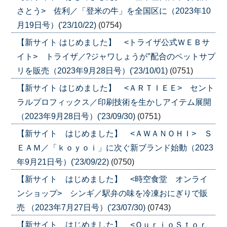
さとう> 佐利／「登米の牛」を全国区に（2023年10
月19日号）('23/10/22)
(0754)
【新サイト はじめました】 <トライザ公式ＷＥＢサ
イト> トライザ／?ジャワしょうが″配合のペットサプ
リを販売（2023年9月28日号）('23/10/01)
(0751)
【新サイト はじめました】 <ＡＲＴＩＥＥ> セント
ラルプロフィックス／印刷技術を生かしアイテム展開
（2023年9月28日号）('23/09/30)
(0751)
【新サイト はじめました】 <ＡＷＡＮＯＨＩ> Ｓ
ＥＡＭ／「ｋｏｙｏｉ」に次ぐ新ブランド始動（2023
年9月21日号）('23/09/22)
(0750)
【新サイト はじめました】 <時空食堂 オンライ
ンショップ> シンギ／駅弁の味を冷凍おにぎりで販
売 （2023年7月27日号）('23/07/30)
(0743)
【新サイト はじめました】 <ＱｕｒｉｏＳｔｏｒ