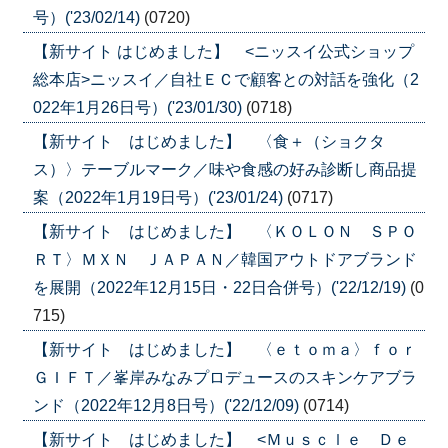
号）('23/02/14)
(0720)
【新サイト はじめました】 <ニッスイ公式ショップ
総本店>ニッスイ／自社ＥＣで顧客との対話を強化（2
022年1月26日号）('23/01/30)
(0718)
【新サイト はじめました】 〈食＋（ショクタ
ス）〉テーブルマーク／味や食感の好み診断し商品提
案（2022年1月19日号）('23/01/24)
(0717)
【新サイト はじめました】 〈ＫＯＬＯＮ ＳＰＯ
ＲＴ〉ＭＸＮ ＪＡＰＡＮ／韓国アウトドアブランド
を展開（2022年12月15日・22日合併号）('22/12/19)
(0
715)
【新サイト はじめました】 〈ｅｔｏｍａ〉ｆｏｒ
ＧＩＦＴ／峯岸みなみプロデュースのスキンケアブラ
ンド（2022年12月8日号）('22/12/09)
(0714)
【新サイト はじめました】 <Ｍｕｓｃｌｅ Ｄｅ