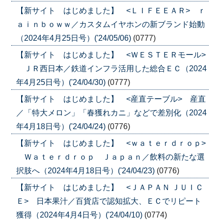
【新サイト はじめました】 <ＬＩＦＥＥＡＲ> ｒ
ａｉｎｂｏｗｗ／カスタムイヤホンの新ブランド始動
（2024年4月25日号）('24/05/06)
(0777)
【新サイト はじめました】 <ＷＥＳＴＥＲモール>
ＪＲ西日本／鉄道インフラ活用した総合ＥＣ（2024
年4月25日号）('24/04/30)
(0777)
【新サイト はじめました】 <産直テーブル> 産直
／「特大メロン」「春獲れカニ」などで差別化（2024
年4月18日号）('24/04/24)
(0776)
【新サイト はじめました】 <ｗａｔｅｒｄｒｏｐ>
Ｗａｔｅｒｄｒｏｐ Ｊａｐａｎ／飲料の新たな選
択肢へ（2024年4月18日号）('24/04/23)
(0776)
【新サイト はじめました】 <ＪＡＰＡＮ ＪＵＩＣ
Ｅ> 日本果汁／百貨店で認知拡大、ＥＣでリピート
獲得（2024年4月4日号）('24/04/10)
(0774)