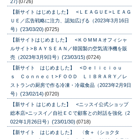
27)
(0726)
【新サイト はじめました】 <ＬＥＡＧＵＥ>ＬＥＡＧ
ＵＥ／広告戦略に注力、認知広げる（2023年3月16日
号）('23/03/20)
(0725)
【新サイトはじめました】 <ＫＯＭＭＡオフィシャ
ルサイト>ＢＡＹＳＥＡＮ／韓国製の空気清浄機を販
売（2023年3月9日号）('23/03/15)
(0724)
【新サイト はじめました】 <Ｄｅｌｉｃｉｏｕ
ｓ Ｃｏｎｎｅｃｔ>ＦＯＯＤ ＬＩＢＲＡＲＹ／レ
ストランの厨房で作る冷凍・冷蔵食品（2023年2月9日
号）('23/02/14)
(0720)
【新サイト はじめました】 <ニッスイ公式ショップ
総本店>ニッスイ／自社ＥＣで顧客との対話を強化（2
022年1月26日号）('23/01/30)
(0718)
【新サイト はじめました】 〈食＋（ショクタ