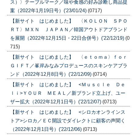
ス）〉テーブルマーク／味や食感の好み診断し商品提
案（2022年1月19日号）('23/01/24)
(0717)
【新サイト はじめました】 〈ＫＯＬＯＮ ＳＰＯ
ＲＴ〉ＭＸＮ ＪＡＰＡＮ／韓国アウトドアブランド
を展開（2022年12月15日・22日合併号）('22/12/19)
(0
715)
【新サイト はじめました】 〈ｅｔｏｍａ〉ｆｏｒ
ＧＩＦＴ／峯岸みなみプロデュースのスキンケアブラ
ンド（2022年12月8日号）('22/12/09)
(0714)
【新サイト はじめました】 <Ｍｕｓｃｌｅ Ｄｅ
ｌｉ>ＹＯＵＲ ＭＥＡＬ／新ブランド立上げ、ユー
ザー拡大（2022年12月1日号）('22/12/07)
(0713)
【新サイト はじめました】 <シロカオンラインス
トア>シロカ／ＥＣ開設でダイレクトに顧客の声聞く
（2022年12月1日号）('22/12/06)
(0713)