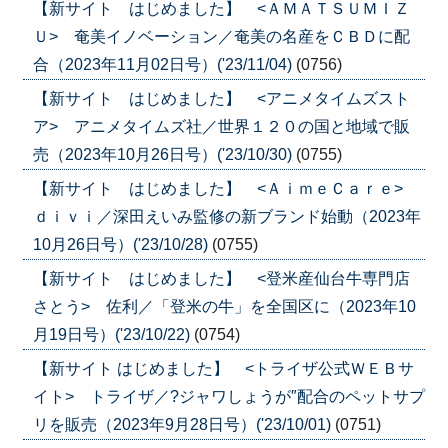
【新サイト はじめました】 <ＡＭＡＴＳＵＭＩＺ
Ｕ> 奄美イノベーション／奄美の名産をＣＢＤに配
合（2023年11月02日号）('23/11/04)
(0756)
【新サイト はじめました】 <アニメタイムズスト
ア> アニメタイムズ社／世界１２０の国と地域で販
売（2023年10月26日号）('23/10/30)
(0755)
【新サイト はじめました】 <ＡｉｍｅＣａｒｅ>
ｄｉｖｉ／深田えいみ監修の新ブランド始動（2023年
10月26日号）('23/10/28)
(0755)
【新サイト はじめました】 <登米産仙台牛専門店
さとう> 佐利／「登米の牛」を全国区に（2023年10
月19日号）('23/10/22)
(0754)
【新サイト はじめました】 <トライザ公式ＷＥＢサ
イト> トライザ／?ジャワしょうが″配合のペットサプ
リを販売（2023年9月28日号）('23/10/01)
(0751)