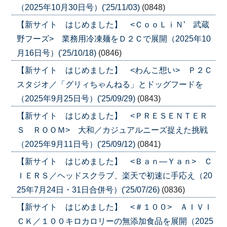
（2025年10月30日号）('25/11/03)
(0848)
【新サイト はじめました】 <ＣｏｏＬｉＮ’ 武蔵
野フーズ> 業務用冷凍麺をＤ２Ｃで展開（2025年10
月16日号）('25/10/18)
(0846)
【新サイト はじめました】 <わんこ想い> Ｐ２Ｃ
スタジオ／「グリィちゃんねる」とドッグフードを
（2025年9月25日号）('25/09/29)
(0843)
【新サイト はじめました】 <ＰＲＥＳＥＮＴＥＲ
Ｓ ＲＯＯＭ> 大和／カジュアルニーズ捉えた挑戦
（2025年9月11日号）('25/09/12)
(0841)
【新サイト はじめました】 <Ｂａｎ―Ｙａｎ> Ｃ
ＩＥＲＳ／ヘッドスクラブ、楽天で初速に手応え（20
25年7月24日・31日合併号）('25/07/26)
(0836)
【新サイト はじめました】 <＃１００> ＡＩＶＩ
ＣＫ／１００キロカロリーの無添加食品を展開（2025