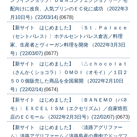
ンラインショップ〉Ｄ＆Ｎコンフェクショナリー／宅
配向けに改良、人気プリンのＥＣ化に成功 （2022年3
月10日号）('22/03/14)
(0678)
【新サイト はじめました】 〈Ｓｔ．Ｐａｌａｃｅ
（セントパレス）〉ホテルセントパレス倉吉／料理
家、生産者とヴィーガン料理を開発 （2022年3月3日
号）('22/03/07)
(0677)
【新サイト はじめました】 〈△ｃｈｏｃｏｌａｔ
（さんかくショコラ）〉ＯＭＯＩ（オモイ）／１日２
５００個販売した商品を全国展開 （2022年2月10日
号）('22/02/14)
(0674)
【新サイト はじめました】 〈ＢＡＮＥＭＯ（バネ
モ）〉ＥＸＣＥＬＩＳＭ（エクセリズム）／自家焙煎
店のＥＣモール （2022年2月3日号）('22/02/07)
(0673)
【新サイト はじめました】 〈淡路アグリファー
ム〉淡路アグリファーム／淡路島産の鹿肉でドッグフ