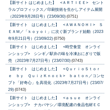
【新サイト はじめました】 <ＡＲＴＩＥＥ> セント
ラルプロフィックス／印刷技術を生かしアイテム展開
（2023年9月28日号）('23/09/30)
(0751)
【新サイト はじめました】 <ＡＷＡＮＯＨＩ> Ｓ
ＥＡＭ／「ｋｏｙｏｉ」に次ぐ新ブランド始動（2023
年9月21日号）('23/09/22)
(0750)
【新サイト はじめました】 <時空食堂 オンライ
ンショップ> シンギ／駅弁の味を冷凍おにぎりで販
売 （2023年7月27日号）('23/07/30)
(0743)
【新サイト はじめました】 <ＱｕｒｉｏＳｔｏｒ
ｅ ｂｙ ＱｕｉｚＫｎｏｃｋ> ｂａｔｏｎ／コンセ
プト「好奇心」を具現化（2023年7月27日号）('23/07/
29)
(0743)
【新サイト はじめました】 <ａｓｕｅ オンライ
ンショップ> ナカバヤシ／環境配慮の食品包材ＥＣ