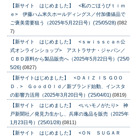
【新サイト はじめました】 <私のごほうびｔｉｍ
ｅ> 伊藤ハム米久ホールディングス／付加価値品で
ご褒美需要狙う（2025年5月22日号）('25/05/28)
(082
7)
【新サイト はじめました】 <ｓｗｉｓｓｃａｎ公
式オンラインショップ> アストラサナ・ジャパン／
ＣＢＤ原料から製品販売へ（2025年5月22日号）('25/0
5/26)
(0827)
【新サイトはじめました】 <ＤＡＩＺ ＩＳ ＧＯＯ
Ｄ．> ＧｏｏｄＯｌｄ／新ブランド始動、インスタ
の影響力活用（2025年3月20日号）('25/04/01)
(0819)
【新サイト はじめました】 <いいモノがたり> 神
戸新聞社／発見力生かし、兵庫の逸品を販売（2025年
1月23日号）('25/01/28)
(0811)
【新サイト はじめました】 <ＯＮ ＳＵＧＡＲ