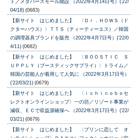
ト／メタバースモール開設 （2022年4月14日号）('22/
04/18)
(0683)
【新サイト はじめました】 〈Ｄｒ．ＨＯＷＳ（ド
クターハウス）〉ＴＴＳ（ティーティーエス）／韓国
の調理器具ブランドを販売 （2022年4月7日号）('22/0
4/11)
(0682)
【新サイト はじめました】 〈ＢＯＯＳＴＩＣ Ｓ
ＵＰＰＬＹ（ブースティックサプライ）〉トライム／
韓国の芸能人が着用して人気に （2022年3月17日号）
('22/03/21)
(0679)
【新サイト はじめました】 〈ｉｃｈｉｎｏｂｏセ
レクトオンラインショップ〉一の坊／リゾート事業が
減収、ＥＣで収益源確保へ （2022年3月17日号）('22/
03/21)
(0679)
【新サイト はじめました】 〈プリンに恋して オ