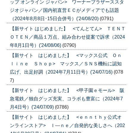
ップ オンライン ジャパン> ワーナーブラザーススタ
ジオジャパン／国内初直営ＥＣがメディアでも話題
（2024年8月8日･15日合併号）('24/08/20)
(0791)
【新サイト はじめました】 <てんとてん> ＴＥＮＴ
ＯＴＥＮ／商品１万点、組み合わせ提案で訴求（2024
年8月1日号）('24/08/06)
(0790)
【新サイト はじめました】 <マックス公式 Ｏｎ
ｌｉｎｅ Ｓｈｏｐ> マックス／ＳＮＳ機転に認知
広げ、出足好調（2024年7月11日号）('24/07/16)
(078
7)
【新サイト はじめました】 <甲子園ｅモール> 阪
急電鉄／独自グッズ充実、コラボも豊富に（2024年7
月4日号）('24/07/09)
(0786)
【新サイト はじめました】 <ｅｎｎｔｈｙ公式オ
ンラインストア> Ｉ―ｎｅ／自発的な美しさへ（202