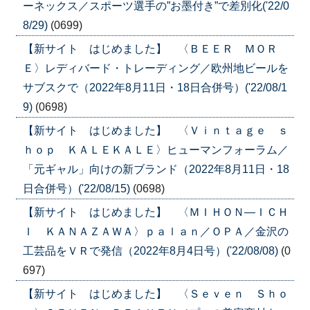
ーネックス／スポーツ選手の”お墨付き”で差別化('22/0
8/29)
(0699)
【新サイト はじめました】 〈ＢＥＥＲ ＭＯＲ
Ｅ〉レディバード・トレーディング／欧州地ビールを
サブスクで（2022年8月11日・18日合併号）('22/08/1
9)
(0698)
【新サイト はじめました】 〈Ｖｉｎｔａｇｅ ｓ
ｈｏｐ ＫＡＬＥＫＡＬＥ〉ヒューマンフォーラム／
「元ギャル」向けの新ブランド（2022年8月11日・18
日合併号）('22/08/15)
(0698)
【新サイト はじめました】 〈ＭＩＨＯＮ―ＩＣＨ
Ｉ ＫＡＮＡＺＡＷＡ〉ｐａｌａｎ／ＯＰＡ／金沢の
工芸品をＶＲで発信（2022年8月4日号）('22/08/08)
(0
697)
【新サイト はじめました】 〈Ｓｅｖｅｎ Ｓｈｏ