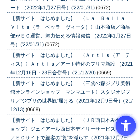
ード （2022年1月27日号）('22/01/31)
(0672)
【新サイト はじめました】 〈Ｌａ Ｂｅｌｌａ
Ｖｉｔａ（ラ ベッラ ヴィータ）〉山本商店／商品
部がＥＣ運営、魅力伝える情報発信 （2022年1月27日
号）('22/01/31)
(0672)
【新サイト はじめました】 〈Ａｒｔｉｓ（アーテ
ィス）〉Ａｒｔｉｓ／アート特化のフリマ新設 （2021
年12月16日・23日合併号）('21/12/20)
(0669)
【新サイト はじめました】 〈三鷹の森ジブリ美術
館オンラインショップ マンマユート〉スタジオジブ
リ／”ジブリの世界観”届ける（2021年12月9日号）('21/
12/13)
(0668)
【新サイト はじめました】 〈ＪＲ西日本みやげシ
ョップ〉ジェイアール西日本デイリーサービスネット
／ＥＣサイトで顧客の”負”を減らす（2021年12月2日