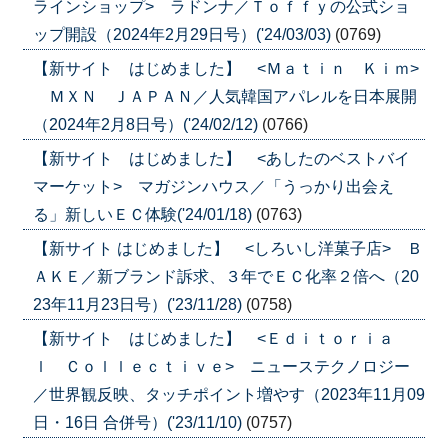
ラインショップ> ラドンナ／Ｔｏｆｆｙの公式ショ
ップ開設（2024年2月29日号）('24/03/03)
(0769)
【新サイト はじめました】 <Ｍａｔｉｎ Ｋｉｍ>
ＭＸＮ ＪＡＰＡＮ／人気韓国アパレルを日本展開
（2024年2月8日号）('24/02/12)
(0766)
【新サイト はじめました】 <あしたのベストバイ
マーケット> マガジンハウス／「うっかり出会え
る」新しいＥＣ体験('24/01/18)
(0763)
【新サイト はじめました】 <しろいし洋菓子店> Ｂ
ＡＫＥ／新ブランド訴求、３年でＥＣ化率２倍へ（20
23年11月23日号）('23/11/28)
(0758)
【新サイト はじめました】 <Ｅｄｉｔｏｒｉａ
ｌ Ｃｏｌｌｅｃｔｉｖｅ> ニューステクノロジー
／世界観反映、タッチポイント増やす（2023年11月09
日・16日 合併号）('23/11/10)
(0757)