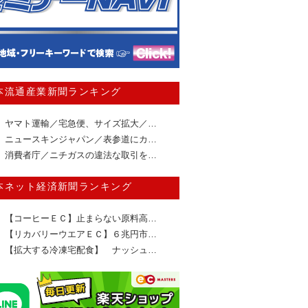
本流通産業新聞ランキング
ヤマト運輸／宅急便、サイズ拡大／…
ニュースキンジャパン／表参道にカ…
消費者庁／ニチガスの違法な取引を…
本ネット経済新聞ランキング
【コーヒーＥＣ】止まらない原料高…
【リカバリーウエアＥＣ】６兆円市…
【拡大する冷凍宅配食】 ナッシュ…