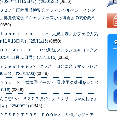
年1月15日号）('26/01/21)
(0856)
２０２７年国際園芸博覧会オフィシャルオンラインス
園芸博覧会協会／キャラグッズから博覧会の関心高め
(0850)
ｌａｎｅｔ ｒｏｌｌｓ> 大泉工場／カフェで人気
13日号）('25/11/15)
(0850)
Ｏ３ＴＡＢＬＥ> ＪＲ北海道フレッシュキヨスク／
11月13日号）('25/11/15)
(0850)
ｉｃｅｓｌｅｅｐ> クラス／自分に合うマットレス
号）('25/11/03)
(0848)
ｏｏＬｉＮ’ 武蔵野フーズ> 業務用冷凍麺をＤ２Ｃ
0/18)
(0846)
んこ想い> Ｐ２Ｃスタジオ／「グリィちゃんねる」
('25/09/29)
(0843)
ＲＥＳＥＮＴＥＲＳ ＲＯＯＭ> 大和／カジュアル