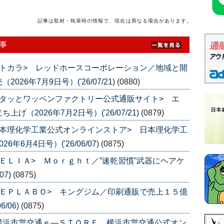
記事は取材・執筆時の情報で、現在は異なる場合があります。
事
トカラ> レッドホースコーポレーション／地域と開
6年7月9日号）('26/07/21)
(0880)
タッとワッペンファクトリー公式通販サイト> エ
（2026年7月2日号）('26/07/21)
(0879)
本理化学工業公式オンラインストア> 日本理化学工
6月4日号）('26/06/07)
(0875)
ＥＬＩＡ> Ｍｏｒｇｈｔ／”速乾習慣”武器にヘアケ
07)
(0875)
ＥＰＬＡＢＯ> キングジム／印刷通販で売上１５億
/06)
(0875)
横浜市営交通ｅ―ＳＴＯＲＥ 横浜市営交通公式オン