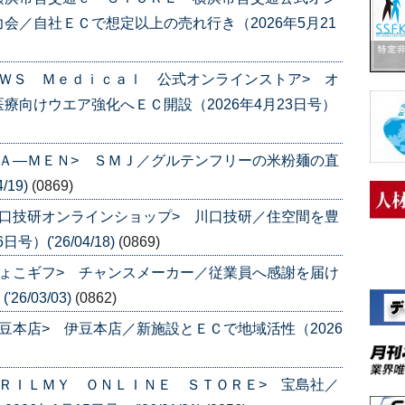
会／自社ＥＣで想定以上の売れ行き（2026年5月21
ＷＳ Ｍｅｄｉｃａｌ 公式オンラインストア> オ
療向けウエア強化へＥＣ開設（2026年4月23日号）
Ａ―ＭＥＮ> ＳＭＪ／グルテンフリーの米粉麺の直
/19)
(0869)
口技研オンラインショップ> 川口技研／住空間を豊
）('26/04/18)
(0869)
ょこギフ> チャンスメーカー／従業員へ感謝を届け
6/03/03)
(0862)
豆本店> 伊豆本店／新施設とＥＣで地域活性（2026
ＲＩＬＭＹ ＯＮＬＩＮＥ ＳＴＯＲＥ> 宝島社／