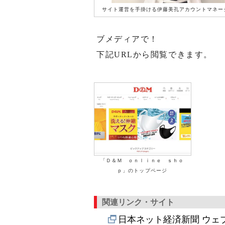
サイト運営を手掛ける伊藤美孔アカウントマネー
ブメディアで！
下記URLから閲覧できます。
「Ｄ＆Ｍ ｏｎｌｉｎｅ ｓｈｏ
ｐ」のトップページ
関連リンク・サイト
日本ネット経済新聞 ウェ