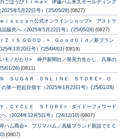
のごほうびｔｉｍｅ> 伊藤ハム米久ホールディング
年5月22日号）('25/05/28)
(0827)
ｗｉｓｓｃａｎ公式オンラインショップ> アストラ
へ（2025年5月22日号）('25/05/26)
(0827)
ＩＺ ＩＳ ＧＯＯＤ．> ＧｏｏｄＯｌｄ／新ブラン
3月20日号）('25/04/01)
(0819)
いモノがたり> 神戸新聞社／発見力生かし、兵庫の
/01/28)
(0811)
Ｎ ＳＵＧＡＲ ＯＮＬＩＮＥ ＳＴＯＲＥ> Ｏ
想起目指す（2025年1月23日号）('25/01/28)
Ｙ．ＣＹＣＬＥ ＳＴＯＲＥ> ダイドーフォワード
24年12月5日号）('24/12/10)
(0807)
岸ハム商会> プリマハム／高級ブランド新設でＥＣ
0)
(0807)