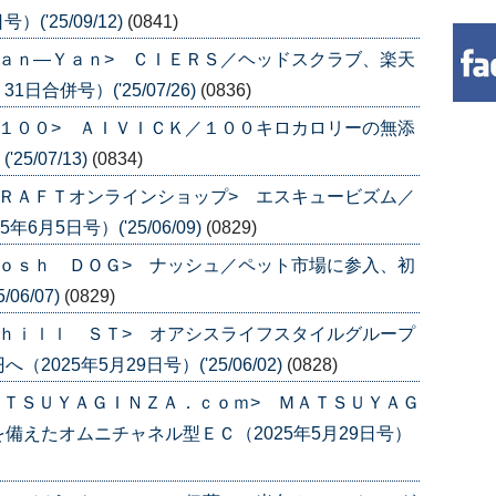
('25/09/12)
(0841)
ａｎ―Ｙａｎ> ＣＩＥＲＳ／ヘッドスクラブ、楽天
日合併号）('25/07/26)
(0836)
１００> ＡＩＶＩＣＫ／１００キロカロリーの無添
5/07/13)
(0834)
ＲＡＦＴオンラインショップ> エスキュービズム／
月5日号）('25/06/09)
(0829)
ｏｓｈ ＤＯＧ> ナッシュ／ペット市場に参入、初
06/07)
(0829)
ｈｉｌｌ ＳＴ> オアシスライフスタイルグループ
25年5月29日号）('25/06/02)
(0828)
ＡＴＳＵＹＡＧＩＮＺＡ．ｃｏｍ> ＭＡＴＳＵＹＡＧ
備えたオムニチャネル型ＥＣ（2025年5月29日号）