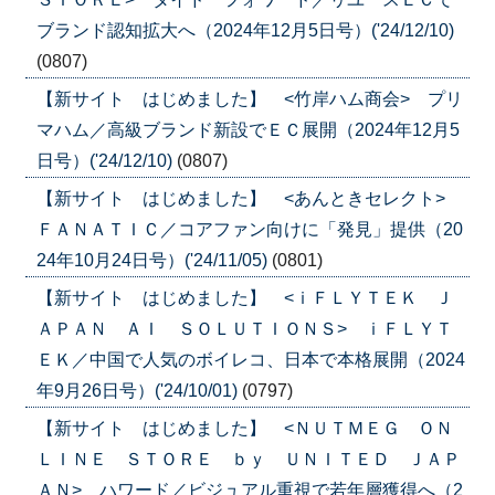
ブランド認知拡大へ（2024年12月5日号）('24/12/10)
(0807)
【新サイト はじめました】 <竹岸ハム商会> プリ
マハム／高級ブランド新設でＥＣ展開（2024年12月5
日号）('24/12/10)
(0807)
【新サイト はじめました】 <あんときセレクト>
ＦＡＮＡＴＩＣ／コアファン向けに「発見」提供（20
24年10月24日号）('24/11/05)
(0801)
【新サイト はじめました】 <ｉＦＬＹＴＥＫ Ｊ
ＡＰＡＮ ＡＩ ＳＯＬＵＴＩＯＮＳ> ｉＦＬＹＴ
ＥＫ／中国で人気のボイレコ、日本で本格展開（2024
年9月26日号）('24/10/01)
(0797)
【新サイト はじめました】 <ＮＵＴＭＥＧ ＯＮ
ＬＩＮＥ ＳＴＯＲＥ ｂｙ ＵＮＩＴＥＤ ＪＡＰ
ＡＮ> ハワード／ビジュアル重視で若年層獲得へ（2