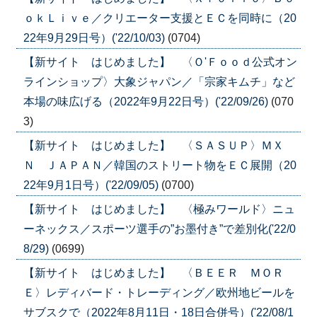
ｏｋＬｉｖｅ／クリエーター支援とＥＣを同時に（20
22年9月29日号）('22/10/03)
(0704)
【新サイト はじめました】 〈Ｏ'Ｆｏｏｄ公式オン
ラインショップ〉大象ジャパン／「宗家キムチ」など
本場の味広げる（2022年9月22日号）('22/09/26)
(070
3)
【新サイト はじめました】 〈ＳＡＳＵＰ〉ＭＸ
Ｎ ＪＡＰＡＮ／韓国のストリート物をＥＣ展開（20
22年9月1日号）('22/09/05)
(0700)
【新サイト はじめました】 〈極みワールド〉ニュ
ーネックス／スポーツ選手の”お墨付き”で差別化('22/0
8/29)
(0699)
【新サイト はじめました】 〈ＢＥＥＲ ＭＯＲ
Ｅ〉レディバード・トレーディング／欧州地ビールを
サブスクで（2022年8月11日・18日合併号）('22/08/1