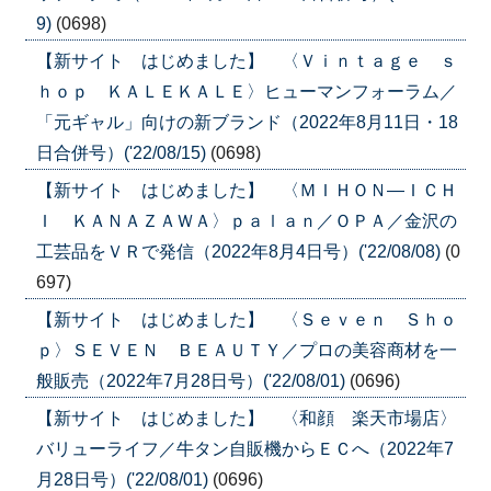
9)
(0698)
【新サイト はじめました】 〈Ｖｉｎｔａｇｅ ｓ
ｈｏｐ ＫＡＬＥＫＡＬＥ〉ヒューマンフォーラム／
「元ギャル」向けの新ブランド（2022年8月11日・18
日合併号）('22/08/15)
(0698)
【新サイト はじめました】 〈ＭＩＨＯＮ―ＩＣＨ
Ｉ ＫＡＮＡＺＡＷＡ〉ｐａｌａｎ／ＯＰＡ／金沢の
工芸品をＶＲで発信（2022年8月4日号）('22/08/08)
(0
697)
【新サイト はじめました】 〈Ｓｅｖｅｎ Ｓｈｏ
ｐ〉ＳＥＶＥＮ ＢＥＡＵＴＹ／プロの美容商材を一
般販売（2022年7月28日号）('22/08/01)
(0696)
【新サイト はじめました】 〈和顔 楽天市場店〉
バリューライフ／牛タン自販機からＥＣへ（2022年7
月28日号）('22/08/01)
(0696)