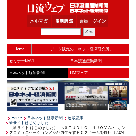
Home
データ販売の「ネット経済研究所」
セミナーNAVI
日本流通産業新聞
日本ネット経済新聞
DMフェア
Home
日本ネット経済新聞
連載記事
新サイトはじめました
【新サイト はじめました】 <ＳＴＵＤＩＯ ＮＵＯＶＡ> ボン
ズコミュニケーション／商品力生かすＥＣスキームを採用（2024