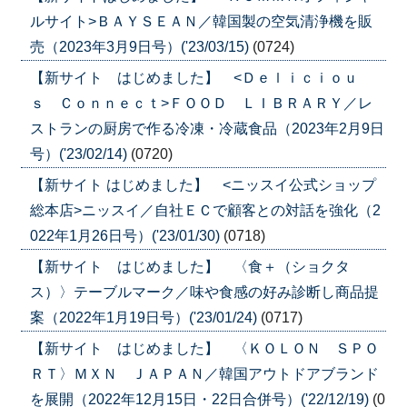
ルサイト>ＢＡＹＳＥＡＮ／韓国製の空気清浄機を販
売（2023年3月9日号）('23/03/15)
(0724)
【新サイト はじめました】 <Ｄｅｌｉｃｉｏｕ
ｓ Ｃｏｎｎｅｃｔ>ＦＯＯＤ ＬＩＢＲＡＲＹ／レ
ストランの厨房で作る冷凍・冷蔵食品（2023年2月9日
号）('23/02/14)
(0720)
【新サイト はじめました】 <ニッスイ公式ショップ
総本店>ニッスイ／自社ＥＣで顧客との対話を強化（2
022年1月26日号）('23/01/30)
(0718)
【新サイト はじめました】 〈食＋（ショクタ
ス）〉テーブルマーク／味や食感の好み診断し商品提
案（2022年1月19日号）('23/01/24)
(0717)
【新サイト はじめました】 〈ＫＯＬＯＮ ＳＰＯ
ＲＴ〉ＭＸＮ ＪＡＰＡＮ／韓国アウトドアブランド
を展開（2022年12月15日・22日合併号）('22/12/19)
(0