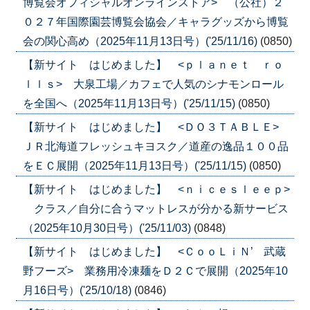
博覧会オフィシャルオンラインストア> （公社）２
０２７年国際園芸博覧会協会／キャラグッズから博覧
会の関心高め（2025年11月13日号）('25/11/16)
(0850)
【新サイト はじめました】 <ｐｌａｎｅｔ ｒｏ
ｌｌｓ> 大泉工場／カフェで人気のシナモンロール
を全国へ（2025年11月13日号）('25/11/15)
(0850)
【新サイト はじめました】 <ＤＯ３ＴＡＢＬＥ>
ＪＲ北海道フレッシュキヨスク／道産の逸品１００品
をＥＣ展開（2025年11月13日号）('25/11/15)
(0850)
【新サイト はじめました】 <ｎｉｃｅｓｌｅｅｐ>
クラス／自分に合うマットレスが分かる新サービス
（2025年10月30日号）('25/11/03)
(0848)
【新サイト はじめました】 <ＣｏｏＬｉＮ’ 武蔵
野フーズ> 業務用冷凍麺をＤ２Ｃで展開（2025年10
月16日号）('25/10/18)
(0846)