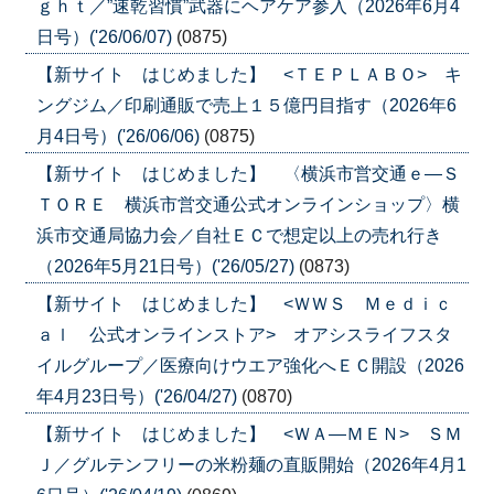
ｇｈｔ／”速乾習慣”武器にヘアケア参入（2026年6月4
日号）('26/06/07)
(0875)
【新サイト はじめました】 <ＴＥＰＬＡＢＯ> キ
ングジム／印刷通販で売上１５億円目指す（2026年6
月4日号）('26/06/06)
(0875)
【新サイト はじめました】 〈横浜市営交通ｅ―Ｓ
ＴＯＲＥ 横浜市営交通公式オンラインショップ〉横
浜市交通局協力会／自社ＥＣで想定以上の売れ行き
（2026年5月21日号）('26/05/27)
(0873)
【新サイト はじめました】 <ＷＷＳ Ｍｅｄｉｃ
ａｌ 公式オンラインストア> オアシスライフスタ
イルグループ／医療向けウエア強化へＥＣ開設（2026
年4月23日号）('26/04/27)
(0870)
【新サイト はじめました】 <ＷＡ―ＭＥＮ> ＳＭ
Ｊ／グルテンフリーの米粉麺の直販開始（2026年4月1