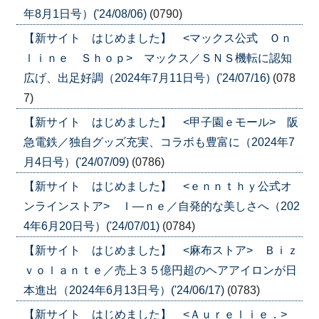
年8月1日号）('24/08/06)
(0790)
【新サイト はじめました】 <マックス公式 Ｏｎ
ｌｉｎｅ Ｓｈｏｐ> マックス／ＳＮＳ機転に認知
広げ、出足好調（2024年7月11日号）('24/07/16)
(078
7)
【新サイト はじめました】 <甲子園ｅモール> 阪
急電鉄／独自グッズ充実、コラボも豊富に（2024年7
月4日号）('24/07/09)
(0786)
【新サイト はじめました】 <ｅｎｎｔｈｙ公式オ
ンラインストア> Ｉ―ｎｅ／自発的な美しさへ（202
4年6月20日号）('24/07/01)
(0784)
【新サイト はじめました】 <麻布ストア> Ｂｉｚ
ｖｏｌａｎｔｅ／売上３５億円超のヘアアイロンが日
本進出（2024年6月13日号）('24/06/17)
(0783)
【新サイト はじめました】 <Ａｕｒｅｌｉｅ．>