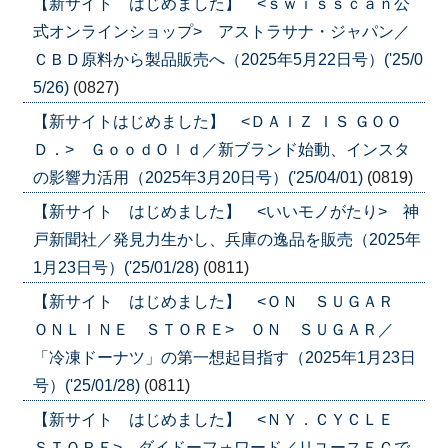
【新サイト はじめました】 <ｓｗｉｓｓｃａｎ公
式オンラインショップ> アストラサナ・ジャパン／
ＣＢＤ原料から製品販売へ（2025年5月22日号）('25/0
5/26)
(0827)
【新サイトはじめました】 <ＤＡＩＺ ＩＳ ＧＯＯ
Ｄ．> ＧｏｏｄＯｌｄ／新ブランド始動、インスタ
の影響力活用（2025年3月20日号）('25/04/01)
(0819)
【新サイト はじめました】 <いいモノがたり> 神
戸新聞社／発見力生かし、兵庫の逸品を販売（2025年
1月23日号）('25/01/28)
(0811)
【新サイト はじめました】 <ＯＮ ＳＵＧＡＲ
ＯＮＬＩＮＥ ＳＴＯＲＥ> ＯＮ ＳＵＧＡＲ／
「冷凍ドーナツ」の第一想起目指す（2025年1月23日
号）('25/01/28)
(0811)
【新サイト はじめました】 <ＮＹ．ＣＹＣＬＥ
ＳＴＯＲＥ> ダイドーフォワード／リユースＥＣで