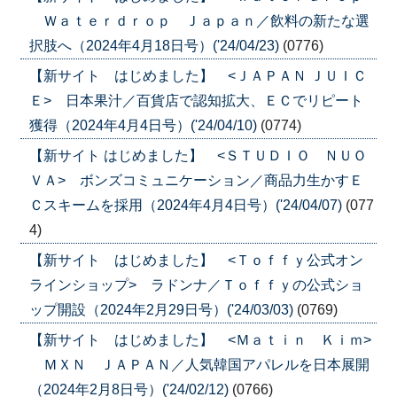
Ｗａｔｅｒｄｒｏｐ Ｊａｐａｎ／飲料の新たな選
択肢へ（2024年4月18日号）('24/04/23)
(0776)
【新サイト はじめました】 <ＪＡＰＡＮ ＪＵＩＣ
Ｅ> 日本果汁／百貨店で認知拡大、ＥＣでリピート
獲得（2024年4月4日号）('24/04/10)
(0774)
【新サイト はじめました】 <ＳＴＵＤＩＯ ＮＵＯ
ＶＡ> ボンズコミュニケーション／商品力生かすＥ
Ｃスキームを採用（2024年4月4日号）('24/04/07)
(077
4)
【新サイト はじめました】 <Ｔｏｆｆｙ公式オン
ラインショップ> ラドンナ／Ｔｏｆｆｙの公式ショ
ップ開設（2024年2月29日号）('24/03/03)
(0769)
【新サイト はじめました】 <Ｍａｔｉｎ Ｋｉｍ>
ＭＸＮ ＪＡＰＡＮ／人気韓国アパレルを日本展開
（2024年2月8日号）('24/02/12)
(0766)