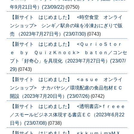
年9月21日号）('23/09/22)
(0750)
【新サイト はじめました】 <時空食堂 オンライ
ンショップ> シンギ／駅弁の味を冷凍おにぎりで販
売 （2023年7月27日号）('23/07/30)
(0743)
【新サイト はじめました】 <ＱｕｒｉｏＳｔｏｒ
ｅ ｂｙ ＱｕｉｚＫｎｏｃｋ> ｂａｔｏｎ／コンセ
プト「好奇心」を具現化（2023年7月27日号）('23/07/
29)
(0743)
【新サイト はじめました】 <ａｓｕｅ オンライ
ンショップ> ナカバヤシ／環境配慮の食品包材ＥＣ
開設（2023年7月20日号）('23/07/26)
(0742)
【新サイト はじめました】 <透明書店>ｆｒｅｅｅ
／スモールビジネス体現する書店ＥＣ（2023年6月22
日号）('23/07/08)
(0738)
【新サイト はじめました】 <ｋｋｕｍｉｍ>ＭＸ