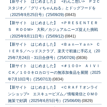
【新サイト はじめました】 <わんこ想い> Ｐ２Ｃ
スタジオ／「グリィちゃんねる」とドッグフードを
（2025年9月25日号）('25/09/29)
(0843)
【新サイト はじめました】 <ＰＲＥＳＥＮＴＥＲ
Ｓ ＲＯＯＭ> 大和／カジュアルニーズ捉えた挑戦
（2025年9月11日号）('25/09/12)
(0841)
【新サイト はじめました】 <Ｂａｎ―Ｙａｎ> Ｃ
ＩＥＲＳ／ヘッドスクラブ、楽天で初速に手応え（20
25年7月24日・31日合併号）('25/07/26)
(0836)
【新サイト はじめました】 <＃１００> ＡＩＶＩ
ＣＫ／１００キロカロリーの無添加食品を展開（2025
年7月10日号）('25/07/13)
(0834)
【新サイト はじめました】 <ＣＲＡＦＴオンライ
ンショップ> エスキュービズム／情報発信とＯＭＯ
施策で好調（2025年6月5日号）('25/06/09)
(0829)