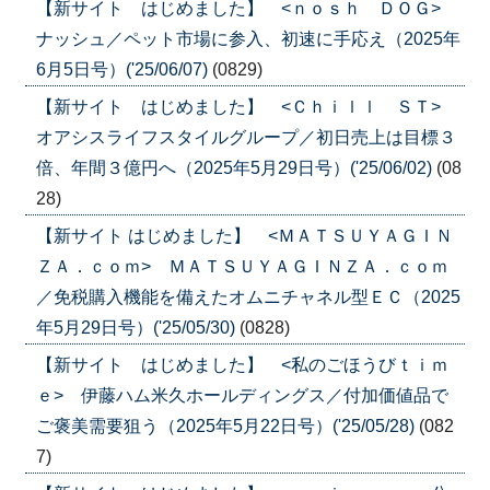
【新サイト はじめました】 <ｎｏｓｈ ＤＯＧ>
ナッシュ／ペット市場に参入、初速に手応え（2025年
6月5日号）('25/06/07)
(0829)
【新サイト はじめました】 <Ｃｈｉｌｌ ＳＴ>
オアシスライフスタイルグループ／初日売上は目標３
倍、年間３億円へ（2025年5月29日号）('25/06/02)
(08
28)
【新サイト はじめました】 <ＭＡＴＳＵＹＡＧＩＮ
ＺＡ．ｃｏｍ> ＭＡＴＳＵＹＡＧＩＮＺＡ．ｃｏｍ
／免税購入機能を備えたオムニチャネル型ＥＣ（2025
年5月29日号）('25/05/30)
(0828)
【新サイト はじめました】 <私のごほうびｔｉｍ
ｅ> 伊藤ハム米久ホールディングス／付加価値品で
ご褒美需要狙う（2025年5月22日号）('25/05/28)
(082
7)