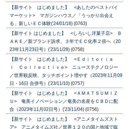
【新サイト はじめました】 <あしたのベストバイ
マーケット> マガジンハウス／「うっかり出会え
る」新しいＥＣ体験('24/01/18)
(0763)
【新サイト はじめました】 <しろいし洋菓子店> Ｂ
ＡＫＥ／新ブランド訴求、３年でＥＣ化率２倍へ（20
23年11月23日号）('23/11/28)
(0758)
【新サイト はじめました】 <Ｅｄｉｔｏｒｉａ
ｌ Ｃｏｌｌｅｃｔｉｖｅ> ニューステクノロジー
／世界観反映、タッチポイント増やす（2023年11月09
日・16日 合併号）('23/11/10)
(0757)
【新サイト はじめました】 <ＡＭＡＴＳＵＭＩＺ
Ｕ> 奄美イノベーション／奄美の名産をＣＢＤに配
合（2023年11月02日号）('23/11/04)
(0756)
【新サイト はじめました】 <アニメタイムズスト
ア> アニメタイムズ社／世界１２０の国と地域で販