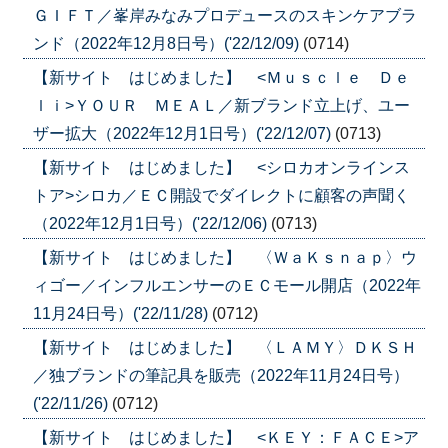
ＧＩＦＴ／峯岸みなみプロデュースのスキンケアブラ
ンド（2022年12月8日号）('22/12/09)
(0714)
【新サイト はじめました】 <Ｍｕｓｃｌｅ Ｄｅ
ｌｉ>ＹＯＵＲ ＭＥＡＬ／新ブランド立上げ、ユー
ザー拡大（2022年12月1日号）('22/12/07)
(0713)
【新サイト はじめました】 <シロカオンラインス
トア>シロカ／ＥＣ開設でダイレクトに顧客の声聞く
（2022年12月1日号）('22/12/06)
(0713)
【新サイト はじめました】 〈ＷａＫｓｎａｐ〉ウ
ィゴー／インフルエンサーのＥＣモール開店（2022年
11月24日号）('22/11/28)
(0712)
【新サイト はじめました】 〈ＬＡＭＹ〉ＤＫＳＨ
／独ブランドの筆記具を販売（2022年11月24日号）
('22/11/26)
(0712)
【新サイト はじめました】 <ＫＥＹ：ＦＡＣＥ>ア