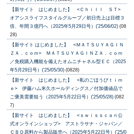
【新サイト はじめました】 <Ｃｈｉｌｌ ＳＴ>
オアシスライフスタイルグループ／初日売上は目標３
倍、年間３億円へ（2025年5月29日号）('25/06/02)
(08
28)
【新サイト はじめました】 <ＭＡＴＳＵＹＡＧＩＮ
ＺＡ．ｃｏｍ> ＭＡＴＳＵＹＡＧＩＮＺＡ．ｃｏｍ
／免税購入機能を備えたオムニチャネル型ＥＣ（2025
年5月29日号）('25/05/30)
(0828)
【新サイト はじめました】 <私のごほうびｔｉｍ
ｅ> 伊藤ハム米久ホールディングス／付加価値品で
ご褒美需要狙う（2025年5月22日号）('25/05/28)
(082
7)
【新サイト はじめました】 <ｓｗｉｓｓｃａｎ公
式オンラインショップ> アストラサナ・ジャパン／
ＣＢＤ原料から製品販売へ（2025年5月22日号）('25/0