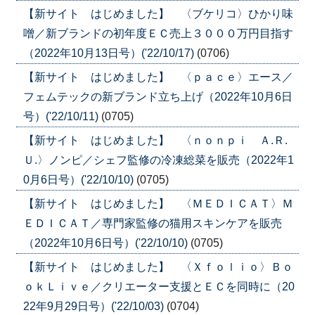
【新サイト はじめました】 〈ブケリコ〉ひかり味
噌／新ブランドの初年度ＥＣ売上３０００万円目指す
（2022年10月13日号）('22/10/17)
(0706)
【新サイト はじめました】 〈ｐａｃｅ〉エース／
フェムテックの新ブランド立ち上げ（2022年10月6日
号）('22/10/11)
(0705)
【新サイト はじめました】 〈ｎｏｎｐｉ Ａ.Ｒ.
Ｕ.〉ノンピ／シェフ監修の冷凍総菜を販売（2022年1
0月6日号）('22/10/10)
(0705)
【新サイト はじめました】 〈ＭＥＤＩＣＡＴ〉Ｍ
ＥＤＩＣＡＴ／専門家監修の猫用スキンケアを販売
（2022年10月6日号）('22/10/10)
(0705)
【新サイト はじめました】 〈Ｘｆｏｌｉｏ〉Ｂｏ
ｏｋＬｉｖｅ／クリエーター支援とＥＣを同時に（20
22年9月29日号）('22/10/03)
(0704)