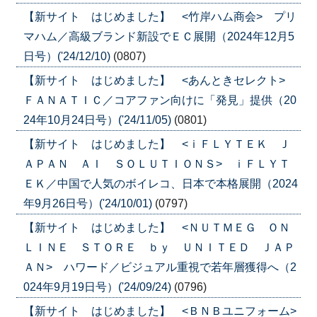
【新サイト はじめました】 <竹岸ハム商会> プリ
マハム／高級ブランド新設でＥＣ展開（2024年12月5
日号）('24/12/10)
(0807)
【新サイト はじめました】 <あんときセレクト>
ＦＡＮＡＴＩＣ／コアファン向けに「発見」提供（20
24年10月24日号）('24/11/05)
(0801)
【新サイト はじめました】 <ｉＦＬＹＴＥＫ Ｊ
ＡＰＡＮ ＡＩ ＳＯＬＵＴＩＯＮＳ> ｉＦＬＹＴ
ＥＫ／中国で人気のボイレコ、日本で本格展開（2024
年9月26日号）('24/10/01)
(0797)
【新サイト はじめました】 <ＮＵＴＭＥＧ ＯＮ
ＬＩＮＥ ＳＴＯＲＥ ｂｙ ＵＮＩＴＥＤ ＪＡＰ
ＡＮ> ハワード／ビジュアル重視で若年層獲得へ（2
024年9月19日号）('24/09/24)
(0796)
【新サイト はじめました】 <ＢＮＢユニフォーム>