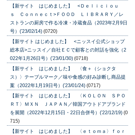
【新サイト はじめました】 <Ｄｅｌｉｃｉｏｕ
ｓ Ｃｏｎｎｅｃｔ>ＦＯＯＤ ＬＩＢＲＡＲＹ／レ
ストランの厨房で作る冷凍・冷蔵食品（2023年2月9日
号）('23/02/14)
(0720)
【新サイト はじめました】 <ニッスイ公式ショップ
総本店>ニッスイ／自社ＥＣで顧客との対話を強化（2
022年1月26日号）('23/01/30)
(0718)
【新サイト はじめました】 〈食＋（ショクタ
ス）〉テーブルマーク／味や食感の好み診断し商品提
案（2022年1月19日号）('23/01/24)
(0717)
【新サイト はじめました】 〈ＫＯＬＯＮ ＳＰＯ
ＲＴ〉ＭＸＮ ＪＡＰＡＮ／韓国アウトドアブランド
を展開（2022年12月15日・22日合併号）('22/12/19)
(0
715)
【新サイト はじめました】 〈ｅｔｏｍａ〉ｆｏｒ