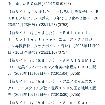
る」新しいＥＣ体験('24/01/18)
(0763)
【新サイト はじめました】 <しろいし洋菓子店> Ｂ
ＡＫＥ／新ブランド訴求、３年でＥＣ化率２倍へ（20
23年11月23日号）('23/11/28)
(0758)
【新サイト はじめました】 <Ｅｄｉｔｏｒｉａ
ｌ Ｃｏｌｌｅｃｔｉｖｅ> ニューステクノロジー
／世界観反映、タッチポイント増やす（2023年11月09
日・16日 合併号）('23/11/10)
(0757)
【新サイト はじめました】 <ＡＭＡＴＳＵＭＩＺ
Ｕ> 奄美イノベーション／奄美の名産をＣＢＤに配
合（2023年11月02日号）('23/11/04)
(0756)
【新サイト はじめました】 <アニメタイムズスト
ア> アニメタイムズ社／世界１２０の国と地域で販
売（2023年10月26日号）('23/10/30)
(0755)
【新サイト はじめました】 <ＡｉｍｅＣａｒｅ>