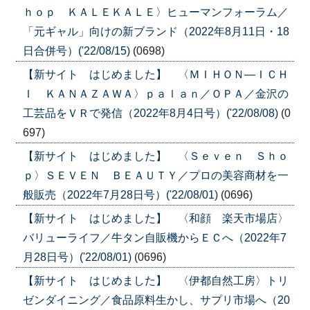
ｈｏｐ ＫＡＬＥＫＡＬＥ〉ヒューマンフォーラム／
「元ギャル」向けの新ブランド（2022年8月11日・18
日合併号）('22/08/15)
(0698)
【新サイト はじめました】 〈ＭＩＨＯＮ―ＩＣＨ
Ｉ ＫＡＮＡＺＡＷＡ〉ｐａｌａｎ／ＯＰＡ／金沢の
工芸品をＶＲで発信（2022年8月4日号）('22/08/08)
(0
697)
【新サイト はじめました】 〈Ｓｅｖｅｎ Ｓｈｏ
ｐ〉ＳＥＶＥＮ ＢＥＡＵＴＹ／プロの美容商材を一
般販売（2022年7月28日号）('22/08/01)
(0696)
【新サイト はじめました】 〈和顔 楽天市場店〉
バリューライフ／牛タン自販機からＥＣへ（2022年7
月28日号）('22/08/01)
(0696)
【新サイト はじめました】 〈伊都自然工房〉トリ
ゼンダイニング／食品原料生かし、サプリ市場へ（20