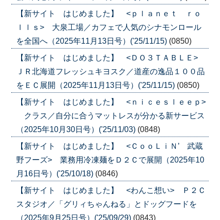
【新サイト はじめました】 <ｐｌａｎｅｔ ｒｏ
ｌｌｓ> 大泉工場／カフェで人気のシナモンロール
を全国へ（2025年11月13日号）('25/11/15)
(0850)
【新サイト はじめました】 <ＤＯ３ＴＡＢＬＥ>
ＪＲ北海道フレッシュキヨスク／道産の逸品１００品
をＥＣ展開（2025年11月13日号）('25/11/15)
(0850)
【新サイト はじめました】 <ｎｉｃｅｓｌｅｅｐ>
クラス／自分に合うマットレスが分かる新サービス
（2025年10月30日号）('25/11/03)
(0848)
【新サイト はじめました】 <ＣｏｏＬｉＮ’ 武蔵
野フーズ> 業務用冷凍麺をＤ２Ｃで展開（2025年10
月16日号）('25/10/18)
(0846)
【新サイト はじめました】 <わんこ想い> Ｐ２Ｃ
スタジオ／「グリィちゃんねる」とドッグフードを
（2025年9月25日号）('25/09/29)
(0843)