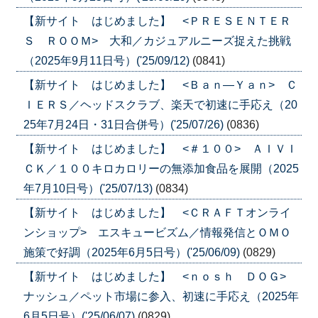
【新サイト はじめました】 <ＰＲＥＳＥＮＴＥＲ
Ｓ ＲＯＯＭ> 大和／カジュアルニーズ捉えた挑戦
（2025年9月11日号）('25/09/12)
(0841)
【新サイト はじめました】 <Ｂａｎ―Ｙａｎ> Ｃ
ＩＥＲＳ／ヘッドスクラブ、楽天で初速に手応え（20
25年7月24日・31日合併号）('25/07/26)
(0836)
【新サイト はじめました】 <＃１００> ＡＩＶＩ
ＣＫ／１００キロカロリーの無添加食品を展開（2025
年7月10日号）('25/07/13)
(0834)
【新サイト はじめました】 <ＣＲＡＦＴオンライ
ンショップ> エスキュービズム／情報発信とＯＭＯ
施策で好調（2025年6月5日号）('25/06/09)
(0829)
【新サイト はじめました】 <ｎｏｓｈ ＤＯＧ>
ナッシュ／ペット市場に参入、初速に手応え（2025年
6月5日号）('25/06/07)
(0829)