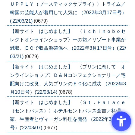
ＵＰＰＬＹ（ブースティックサプライ）〉トライム／
韓国の芸能人が着用して人気に （2022年3月17日号）
('22/03/21)
(0679)
【新サイト はじめました】 〈ｉｃｈｉｎｏｂｏセ
レクトオンラインショップ〉一の坊／リゾート事業が
減収、ＥＣで収益源確保へ （2022年3月17日号）('22/
03/21)
(0679)
【新サイト はじめました】 〈プリンに恋して オ
ンラインショップ〉Ｄ＆Ｎコンフェクショナリー／宅
配向けに改良、人気プリンのＥＣ化に成功 （2022年3
月10日号）('22/03/14)
(0678)
【新サイト はじめました】 〈Ｓｔ．Ｐａｌａｃｅ
（セントパレス）〉ホテルセントパレス倉吉／料理
家、生産者とヴィーガン料理を開発 （2022年3月3日
号）('22/03/07)
(0677)