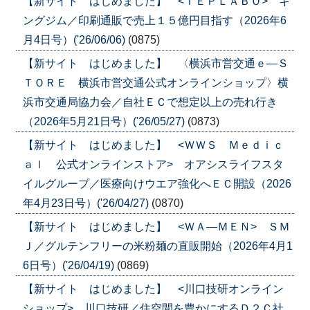
【新サイト はじめました】 <ＴＥＰＬＡＢＯ> キ
ングジム／印刷通販で売上１５億円目指す（2026年6
月4日号）('26/06/06)
(0875)
【新サイト はじめました】 〈横浜市営交通ｅ―Ｓ
ＴＯＲＥ 横浜市営交通公式オンラインショップ〉横
浜市交通局協力会／自社ＥＣで想定以上の売れ行き
（2026年5月21日号）('26/05/27)
(0873)
【新サイト はじめました】 <ＷＷＳ Ｍｅｄｉｃ
ａｌ 公式オンラインストア> オアシスライフスタ
イルグループ／医療向けウエア強化へＥＣ開設（2026
年4月23日号）('26/04/27)
(0870)
【新サイト はじめました】 <ＷＡ―ＭＥＮ> ＳＭ
Ｊ／グルテンフリーの米粉麺の直販開始（2026年4月1
6日号）('26/04/19)
(0869)
【新サイト はじめました】 <川口技研オンライン
ショップ> 川口技研／住空間を豊かにするＤ２Ｃ社