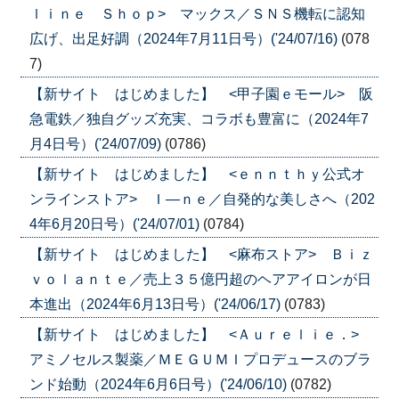
ｌｉｎｅ Ｓｈｏｐ> マックス／ＳＮＳ機転に認知
広げ、出足好調（2024年7月11日号）('24/07/16)
(078
7)
【新サイト はじめました】 <甲子園ｅモール> 阪
急電鉄／独自グッズ充実、コラボも豊富に（2024年7
月4日号）('24/07/09)
(0786)
【新サイト はじめました】 <ｅｎｎｔｈｙ公式オ
ンラインストア> Ｉ―ｎｅ／自発的な美しさへ（202
4年6月20日号）('24/07/01)
(0784)
【新サイト はじめました】 <麻布ストア> Ｂｉｚ
ｖｏｌａｎｔｅ／売上３５億円超のヘアアイロンが日
本進出（2024年6月13日号）('24/06/17)
(0783)
【新サイト はじめました】 <Ａｕｒｅｌｉｅ．>
アミノセルス製薬／ＭＥＧＵＭＩプロデュースのブラ
ンド始動（2024年6月6日号）('24/06/10)
(0782)