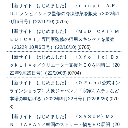
【新サイト はじめました】 〈ｎｏｎｐｉ Ａ.Ｒ.
Ｕ.〉ノンピ／シェフ監修の冷凍総菜を販売（2022年1
0月6日号）('22/10/10)
(0705)
【新サイト はじめました】 〈ＭＥＤＩＣＡＴ〉Ｍ
ＥＤＩＣＡＴ／専門家監修の猫用スキンケアを販売
（2022年10月6日号）('22/10/10)
(0705)
【新サイト はじめました】 〈Ｘｆｏｌｉｏ〉Ｂｏ
ｏｋＬｉｖｅ／クリエーター支援とＥＣを同時に（20
22年9月29日号）('22/10/03)
(0704)
【新サイト はじめました】 〈Ｏ'Ｆｏｏｄ公式オン
ラインショップ〉大象ジャパン／「宗家キムチ」など
本場の味広げる（2022年9月22日号）('22/09/26)
(070
3)
【新サイト はじめました】 〈ＳＡＳＵＰ〉ＭＸ
Ｎ ＪＡＰＡＮ／韓国のストリート物をＥＣ展開（20