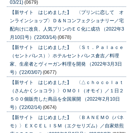
03/21)
(0679)
【新サイト はじめました】 〈プリンに恋して オ
ンラインショップ〉Ｄ＆Ｎコンフェクショナリー／宅
配向けに改良、人気プリンのＥＣ化に成功 （2022年3
月10日号）('22/03/14)
(0678)
【新サイト はじめました】 〈Ｓｔ．Ｐａｌａｃｅ
（セントパレス）〉ホテルセントパレス倉吉／料理
家、生産者とヴィーガン料理を開発 （2022年3月3日
号）('22/03/07)
(0677)
【新サイト はじめました】 〈△ｃｈｏｃｏｌａｔ
（さんかくショコラ）〉ＯＭＯＩ（オモイ）／１日２
５００個販売した商品を全国展開 （2022年2月10日
号）('22/02/14)
(0674)
【新サイト はじめました】 〈ＢＡＮＥＭＯ（バネ
モ）〉ＥＸＣＥＬＩＳＭ（エクセリズム）／自家焙煎