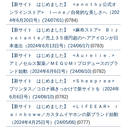
【新サイト はじめました】 <ｅｎｎｔｈｙ公式オ
ンラインストア> Ｉ―ｎｅ／自発的な美しさへ（202
4年6月20日号）('24/07/01)
(0784)
【新サイト はじめました】 <麻布ストア> Ｂｉｚ
ｖｏｌａｎｔｅ／売上３５億円超のヘアアイロンが日
本進出（2024年6月13日号）('24/06/17)
(0783)
【新サイト はじめました】 <Ａｕｒｅｌｉｅ．>
アミノセルス製薬／ＭＥＧＵＭＩプロデュースのブラ
ンド始動（2024年6月6日号）('24/06/10)
(0782)
【新サイト はじめました】 <Ｓｈｅｅｐｒｅｅ>
プリンタス／コロナ禍きっかけで新サイトを（2024年
6月6日号）('24/06/10)
(0782)
【新サイト はじめました】 <ＬＩＦＥＥＡＲ> ｒ
ａｉｎｂｏｗｗ／カスタムイヤホンの新ブランド始動
（2024年4月25日号）('24/05/06)
(0777)