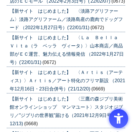
店のＥＣモール （2022年2月3日号）('22/02/07)
(0673)
【新サイト はじめました】 〈淡路アグリファー
ム〉淡路アグリファーム／淡路島産の鹿肉でドッグフ
ード （2022年1月27日号）('22/01/31)
(0672)
【新サイト はじめました】 〈Ｌａ Ｂｅｌｌａ
Ｖｉｔａ（ラ ベッラ ヴィータ）〉山本商店／商品
部がＥＣ運営、魅力伝える情報発信 （2022年1月27日
号）('22/01/31)
(0672)
【新サイト はじめました】 〈Ａｒｔｉｓ（アーテ
ィス）〉Ａｒｔｉｓ／アート特化のフリマ新設 （2021
年12月16日・23日合併号）('21/12/20)
(0669)
【新サイト はじめました】 〈三鷹の森ジブリ美術
館オンラインショップ マンマユート〉スタジオジブ
リ／”ジブリの世界観”届ける（2021年12月9日号）('21/
12/13)
(0668)