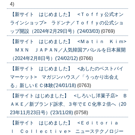
4)
【新サイト はじめました】 <Ｔｏｆｆｙ公式オン
ラインショップ> ラドンナ／Ｔｏｆｆｙの公式ショ
ップ開設（2024年2月29日号）('24/03/03)
(0769)
【新サイト はじめました】 <Ｍａｔｉｎ Ｋｉｍ>
ＭＸＮ ＪＡＰＡＮ／人気韓国アパレルを日本展開
（2024年2月8日号）('24/02/12)
(0766)
【新サイト はじめました】 <あしたのベストバイ
マーケット> マガジンハウス／「うっかり出会え
る」新しいＥＣ体験('24/01/18)
(0763)
【新サイト はじめました】 <しろいし洋菓子店> Ｂ
ＡＫＥ／新ブランド訴求、３年でＥＣ化率２倍へ（20
23年11月23日号）('23/11/28)
(0758)
【新サイト はじめました】 <Ｅｄｉｔｏｒｉａ
ｌ Ｃｏｌｌｅｃｔｉｖｅ> ニューステクノロジー