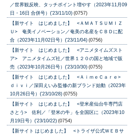
／世界観反映、タッチポイント増やす（2023年11月09
日・16日 合併号）('23/11/10)
(0757)
【新サイト はじめました】 <ＡＭＡＴＳＵＭＩＺ
Ｕ> 奄美イノベーション／奄美の名産をＣＢＤに配
合（2023年11月02日号）('23/11/04)
(0756)
【新サイト はじめました】 <アニメタイムズスト
ア> アニメタイムズ社／世界１２０の国と地域で販
売（2023年10月26日号）('23/10/30)
(0755)
【新サイト はじめました】 <ＡｉｍｅＣａｒｅ>
ｄｉｖｉ／深田えいみ監修の新ブランド始動（2023年
10月26日号）('23/10/28)
(0755)
【新サイト はじめました】 <登米産仙台牛専門店
さとう> 佐利／「登米の牛」を全国区に（2023年10
月19日号）('23/10/22)
(0754)
【新サイト はじめました】 <トライザ公式ＷＥＢサ