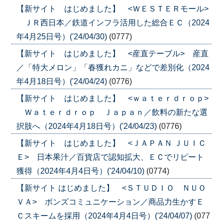
【新サイト はじめました】 <ＷＥＳＴＥＲモール>
ＪＲ西日本／鉄道インフラ活用した総合ＥＣ（2024
年4月25日号）('24/04/30)
(0777)
【新サイト はじめました】 <産直テーブル> 産直
／「特大メロン」「春獲れカニ」などで差別化（2024
年4月18日号）('24/04/24)
(0776)
【新サイト はじめました】 <ｗａｔｅｒｄｒｏｐ>
Ｗａｔｅｒｄｒｏｐ Ｊａｐａｎ／飲料の新たな選
択肢へ（2024年4月18日号）('24/04/23)
(0776)
【新サイト はじめました】 <ＪＡＰＡＮ ＪＵＩＣ
Ｅ> 日本果汁／百貨店で認知拡大、ＥＣでリピート
獲得（2024年4月4日号）('24/04/10)
(0774)
【新サイト はじめました】 <ＳＴＵＤＩＯ ＮＵＯ
ＶＡ> ボンズコミュニケーション／商品力生かすＥ
Ｃスキームを採用（2024年4月4日号）('24/04/07)
(077