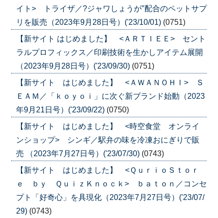
イト> トライザ／?ジャワしょうが″配合のペットサプ
リを販売（2023年9月28日号）('23/10/01)
(0751)
【新サイト はじめました】 <ＡＲＴＩＥＥ> セント
ラルプロフィックス／印刷技術を生かしアイテム展開
（2023年9月28日号）('23/09/30)
(0751)
【新サイト はじめました】 <ＡＷＡＮＯＨＩ> Ｓ
ＥＡＭ／「ｋｏｙｏｉ」に次ぐ新ブランド始動（2023
年9月21日号）('23/09/22)
(0750)
【新サイト はじめました】 <時空食堂 オンライ
ンショップ> シンギ／駅弁の味を冷凍おにぎりで販
売 （2023年7月27日号）('23/07/30)
(0743)
【新サイト はじめました】 <ＱｕｒｉｏＳｔｏｒ
ｅ ｂｙ ＱｕｉｚＫｎｏｃｋ> ｂａｔｏｎ／コンセ
プト「好奇心」を具現化（2023年7月27日号）('23/07/
29)
(0743)