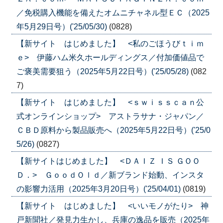
／免税購入機能を備えたオムニチャネル型ＥＣ（2025
年5月29日号）('25/05/30)
(0828)
【新サイト はじめました】 <私のごほうびｔｉｍ
ｅ> 伊藤ハム米久ホールディングス／付加価値品で
ご褒美需要狙う（2025年5月22日号）('25/05/28)
(082
7)
【新サイト はじめました】 <ｓｗｉｓｓｃａｎ公
式オンラインショップ> アストラサナ・ジャパン／
ＣＢＤ原料から製品販売へ（2025年5月22日号）('25/0
5/26)
(0827)
【新サイトはじめました】 <ＤＡＩＺ ＩＳ ＧＯＯ
Ｄ．> ＧｏｏｄＯｌｄ／新ブランド始動、インスタ
の影響力活用（2025年3月20日号）('25/04/01)
(0819)
【新サイト はじめました】 <いいモノがたり> 神
戸新聞社／発見力生かし、兵庫の逸品を販売（2025年