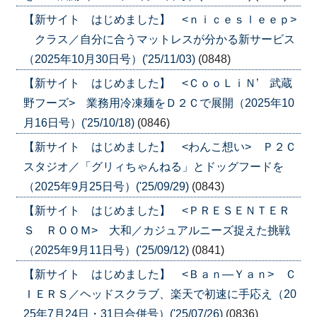
【新サイト はじめました】 <ｎｉｃｅｓｌｅｅｐ>
クラス／自分に合うマットレスが分かる新サービス
（2025年10月30日号）('25/11/03)
(0848)
【新サイト はじめました】 <ＣｏｏＬｉＮ’ 武蔵
野フーズ> 業務用冷凍麺をＤ２Ｃで展開（2025年10
月16日号）('25/10/18)
(0846)
【新サイト はじめました】 <わんこ想い> Ｐ２Ｃ
スタジオ／「グリィちゃんねる」とドッグフードを
（2025年9月25日号）('25/09/29)
(0843)
【新サイト はじめました】 <ＰＲＥＳＥＮＴＥＲ
Ｓ ＲＯＯＭ> 大和／カジュアルニーズ捉えた挑戦
（2025年9月11日号）('25/09/12)
(0841)
【新サイト はじめました】 <Ｂａｎ―Ｙａｎ> Ｃ
ＩＥＲＳ／ヘッドスクラブ、楽天で初速に手応え（20
25年7月24日・31日合併号）('25/07/26)
(0836)