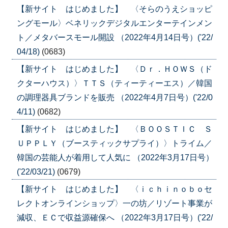
【新サイト はじめました】 〈そらのうえショッピ
ングモール〉ベネリックデジタルエンターテインメン
ト／メタバースモール開設 （2022年4月14日号）('22/
04/18)
(0683)
【新サイト はじめました】 〈Ｄｒ．ＨＯＷＳ（ド
クターハウス）〉ＴＴＳ（ティーティーエス）／韓国
の調理器具ブランドを販売 （2022年4月7日号）('22/0
4/11)
(0682)
【新サイト はじめました】 〈ＢＯＯＳＴＩＣ Ｓ
ＵＰＰＬＹ（ブースティックサプライ）〉トライム／
韓国の芸能人が着用して人気に （2022年3月17日号）
('22/03/21)
(0679)
【新サイト はじめました】 〈ｉｃｈｉｎｏｂｏセ
レクトオンラインショップ〉一の坊／リゾート事業が
減収、ＥＣで収益源確保へ （2022年3月17日号）('22/