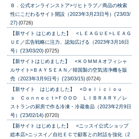
Ｂ．公式オンラインストア>リヒトラブ／商品の検索
性にこだわるサイト開設（2023年3月23日号）('23/03/
27)
(0726)
【新サイト はじめました】 <ＬＥＡＧＵＥ>ＬＥＡＧ
ＵＥ／広告戦略に注力、認知広げる（2023年3月16日
号）('23/03/20)
(0725)
【新サイトはじめました】 <ＫＯＭＭＡオフィシャ
ルサイト>ＢＡＹＳＥＡＮ／韓国製の空気清浄機を販
売（2023年3月9日号）('23/03/15)
(0724)
【新サイト はじめました】 <Ｄｅｌｉｃｉｏｕ
ｓ Ｃｏｎｎｅｃｔ>ＦＯＯＤ ＬＩＢＲＡＲＹ／レ
ストランの厨房で作る冷凍・冷蔵食品（2023年2月9日
号）('23/02/14)
(0720)
【新サイト はじめました】 <ニッスイ公式ショップ
総本店>ニッスイ／自社ＥＣで顧客との対話を強化（2