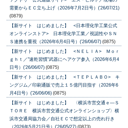
需要からＥＣ立ち上げ（2026年7月2日号）('26/07/21)
(0879)
【新サイト はじめました】 <日本理化学工業公式
オンラインストア> 日本理化学工業／視認性やＳＮ
Ｓ連携を重視（2026年6月4日号）('26/06/07)
(0875)
【新サイト はじめました】 <ＮＥＬＩＡ> Ｍｏｒ
ｇｈｔ／”速乾習慣”武器にヘアケア参入（2026年6月4
日号）('26/06/07)
(0875)
【新サイト はじめました】 <ＴＥＰＬＡＢＯ> キ
ングジム／印刷通販で売上１５億円目指す（2026年6
月4日号）('26/06/06)
(0875)
【新サイト はじめました】 〈横浜市営交通ｅ―Ｓ
ＴＯＲＥ 横浜市営交通公式オンラインショップ〉横
浜市交通局協力会／自社ＥＣで想定以上の売れ行き
（2026年5月21日号）('26/05/27)
(0873)