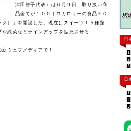
津田智子代表）は６月９日、取り扱い商
品全てが１００キロカロリーの食品ＥＣ
ャク）」を開設した。現在はスイーツ１５種類
プや総菜などラインアップを拡充させる。
日
の新ウェブメディアで！
1
2
3
日
月
1
ト」
2
3