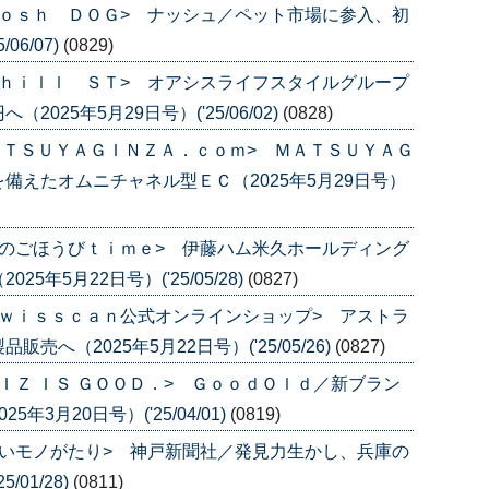
ｏｓｈ ＤＯＧ> ナッシュ／ペット市場に参入、初
06/07)
(0829)
ｈｉｌｌ ＳＴ> オアシスライフスタイルグループ
25年5月29日号）('25/06/02)
(0828)
ＡＴＳＵＹＡＧＩＮＺＡ．ｃｏｍ> ＭＡＴＳＵＹＡＧ
備えたオムニチャネル型ＥＣ（2025年5月29日号）
のごほうびｔｉｍｅ> 伊藤ハム米久ホールディング
年5月22日号）('25/05/28)
(0827)
ｗｉｓｓｃａｎ公式オンラインショップ> アストラ
へ（2025年5月22日号）('25/05/26)
(0827)
ＩＺ ＩＳ ＧＯＯＤ．> ＧｏｏｄＯｌｄ／新ブラン
3月20日号）('25/04/01)
(0819)
いモノがたり> 神戸新聞社／発見力生かし、兵庫の
/01/28)
(0811)