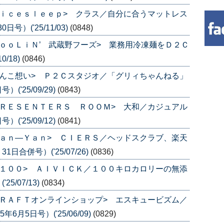
ｉｃｅｓｌｅｅｐ> クラス／自分に合うマットレス
号）('25/11/03)
(0848)
ｏｏＬｉＮ’ 武蔵野フーズ> 業務用冷凍麺をＤ２Ｃ
0/18)
(0846)
んこ想い> Ｐ２Ｃスタジオ／「グリィちゃんねる」
('25/09/29)
(0843)
ＲＥＳＥＮＴＥＲＳ ＲＯＯＭ> 大和／カジュアル
('25/09/12)
(0841)
ａｎ―Ｙａｎ> ＣＩＥＲＳ／ヘッドスクラブ、楽天
日合併号）('25/07/26)
(0836)
１００> ＡＩＶＩＣＫ／１００キロカロリーの無添
5/07/13)
(0834)
ＲＡＦＴオンラインショップ> エスキュービズム／
月5日号）('25/06/09)
(0829)