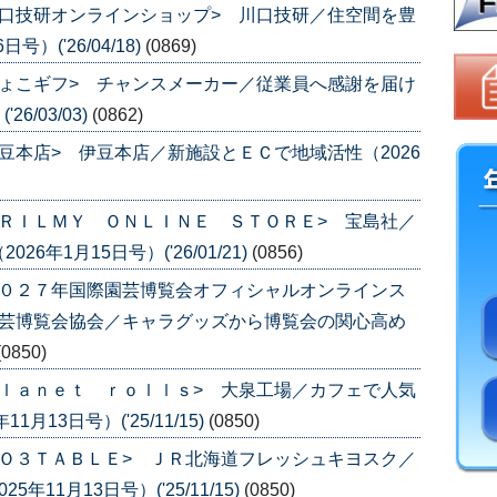
口技研オンラインショップ> 川口技研／住空間を豊
）('26/04/18)
(0869)
ょこギフ> チャンスメーカー／従業員へ感謝を届け
6/03/03)
(0862)
豆本店> 伊豆本店／新施設とＥＣで地域活性（2026
ＲＩＬＭＹ ＯＮＬＩＮＥ ＳＴＯＲＥ> 宝島社／
年1月15日号）('26/01/21)
(0856)
２０２７年国際園芸博覧会オフィシャルオンラインス
園芸博覧会協会／キャラグッズから博覧会の関心高め
(0850)
ｌａｎｅｔ ｒｏｌｌｓ> 大泉工場／カフェで人気
13日号）('25/11/15)
(0850)
Ｏ３ＴＡＢＬＥ> ＪＲ北海道フレッシュキヨスク／
11月13日号）('25/11/15)
(0850)