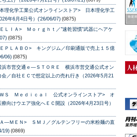
本理化学工業公式オンラインストア> 日本理化学工
6月4日号）('26/06/07)
(0875)
ＥＬＩＡ> Ｍｏｒｇｈｔ／”速乾習慣”武器にヘアケ
07)
(0875)
ＥＰＬＡＢＯ> キングジム／印刷通販で売上１５億
/06)
(0875)
横浜市営交通ｅ―ＳＴＯＲＥ 横浜市営交通公式オン
会／自社ＥＣで想定以上の売れ行き（2026年5月21
ＷＳ Ｍｅｄｉｃａｌ 公式オンラインストア> オ
療向けウエア強化へＥＣ開設（2026年4月23日号）
Ａ―ＭＥＮ> ＳＭＪ／グルテンフリーの米粉麺の直
/19)
(0869)