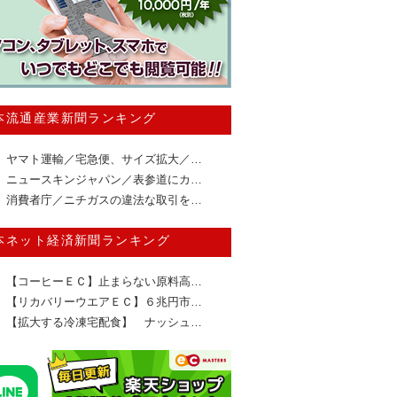
本流通産業新聞ランキング
ヤマト運輸／宅急便、サイズ拡大／…
ニュースキンジャパン／表参道にカ…
消費者庁／ニチガスの違法な取引を…
本ネット経済新聞ランキング
【コーヒーＥＣ】止まらない原料高…
【リカバリーウエアＥＣ】６兆円市…
【拡大する冷凍宅配食】 ナッシュ…