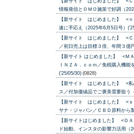
【新サイト はじめました】 <Ｃ
情報発信とＯＭＯ施策で好調（2025年6
【新サイト はじめました】 <ｎ
速に手応え（2025年6月5日号）('25/
【新サイト はじめました】 <Ｃ
／初日売上は目標３倍、年間３億円へ（20
【新サイト はじめました】 <Ｍ
ＩＮＺＡ．ｃｏｍ／免税購入機能を
('25/05/30)
(0828)
【新サイト はじめました】 <私
ス／付加価値品でご褒美需要狙う（2025
【新サイト はじめました】 <ｓ
サナ・ジャパン／ＣＢＤ原料から製品販売
【新サイトはじめました】 <ＤＡ
ド始動、インスタの影響力活用（2025年