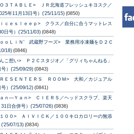
Ｏ３ＴＡＢＬＥ> ＪＲ北海道フレッシュキヨスク／
11月13日号）('25/11/15)
(0850)
ｉｃｅｓｌｅｅｐ> クラス／自分に合うマットレス
号）('25/11/03)
(0848)
ｏｏＬｉＮ’ 武蔵野フーズ> 業務用冷凍麺をＤ２Ｃ
0/18)
(0846)
んこ想い> Ｐ２Ｃスタジオ／「グリィちゃんねる」
('25/09/29)
(0843)
ＲＥＳＥＮＴＥＲＳ ＲＯＯＭ> 大和／カジュアル
('25/09/12)
(0841)
ａｎ―Ｙａｎ> ＣＩＥＲＳ／ヘッドスクラブ、楽天
日合併号）('25/07/26)
(0836)
１００> ＡＩＶＩＣＫ／１００キロカロリーの無添
5/07/13)
(0834)