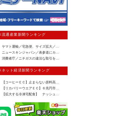
本流通産業新聞ランキング
ヤマト運輸／宅急便、サイズ拡大／…
ニュースキンジャパン／表参道にカ…
消費者庁／ニチガスの違法な取引を…
本ネット経済新聞ランキング
【コーヒーＥＣ】止まらない原料高…
【リカバリーウエアＥＣ】６兆円市…
【拡大する冷凍宅配食】 ナッシュ…