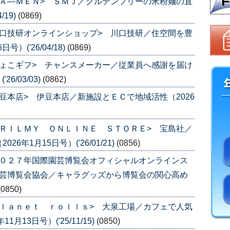
Ａ―ＭＥＮ> ＳＭＪ／グルテンフリーの米粉麺の直
/19)
(0869)
口技研オンラインショップ> 川口技研／住空間を豊
）('26/04/18)
(0869)
ょこギフ> チャンスメーカー／従業員へ感謝を届け
6/03/03)
(0862)
豆本店> 伊豆本店／新施設とＥＣで地域活性（2026
ＲＩＬＭＹ ＯＮＬＩＮＥ ＳＴＯＲＥ> 宝島社／
年1月15日号）('26/01/21)
(0856)
２０２７年国際園芸博覧会オフィシャルオンラインス
園芸博覧会協会／キャラグッズから博覧会の関心高め
(0850)
ｌａｎｅｔ ｒｏｌｌｓ> 大泉工場／カフェで人気
13日号）('25/11/15)
(0850)