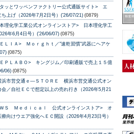
タッとワッペンファクトリー公式通販サイト> エ
（2026年7月2日号）('26/07/21)
(0879)
本理化学工業公式オンラインストア> 日本理化学工
6月4日号）('26/06/07)
(0875)
ＥＬＩＡ> Ｍｏｒｇｈｔ／”速乾習慣”武器にヘアケ
07)
(0875)
ＥＰＬＡＢＯ> キングジム／印刷通販で売上１５億
/06)
(0875)
横浜市営交通ｅ―ＳＴＯＲＥ 横浜市営交通公式オン
会／自社ＥＣで想定以上の売れ行き（2026年5月21
ＷＳ Ｍｅｄｉｃａｌ 公式オンラインストア> オ
療向けウエア強化へＥＣ開設（2026年4月23日号）