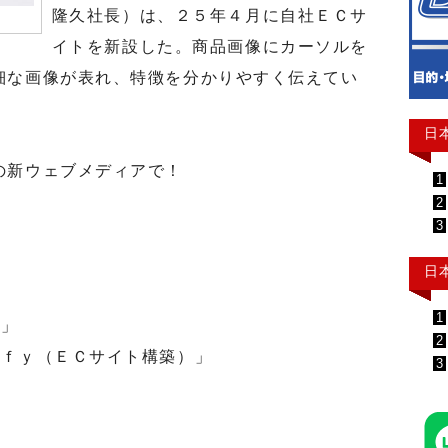
隆久社長）は、２５年４月に自社ＥＣサ
イトを新設した。商品画像にカーソルを
細な画像が表れ、特徴を分かりやすく伝えてい
日
の新ウェブメディアで！
1
2
3
日
1
ト」
2
ｆｙ（ＥＣサイト構築）」
3