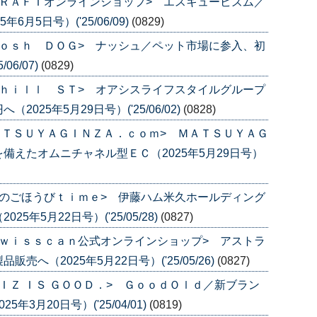
ＲＡＦＴオンラインショップ> エスキュービズム／
月5日号）('25/06/09)
(0829)
ｏｓｈ ＤＯＧ> ナッシュ／ペット市場に参入、初
06/07)
(0829)
ｈｉｌｌ ＳＴ> オアシスライフスタイルグループ
25年5月29日号）('25/06/02)
(0828)
ＡＴＳＵＹＡＧＩＮＺＡ．ｃｏｍ> ＭＡＴＳＵＹＡＧ
備えたオムニチャネル型ＥＣ（2025年5月29日号）
のごほうびｔｉｍｅ> 伊藤ハム米久ホールディング
年5月22日号）('25/05/28)
(0827)
ｗｉｓｓｃａｎ公式オンラインショップ> アストラ
へ（2025年5月22日号）('25/05/26)
(0827)
ＩＺ ＩＳ ＧＯＯＤ．> ＧｏｏｄＯｌｄ／新ブラン
3月20日号）('25/04/01)
(0819)