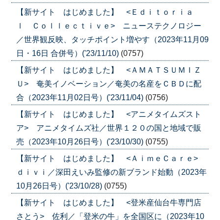
【新サイト はじめました】 <Ｅｄｉｔｏｒｉａ
ｌ Ｃｏｌｌｅｃｔｉｖｅ> ニューステクノロジー
／世界観反映、タッチポイント増やす（2023年11月09
日・16日 合併号）('23/11/10)
(0757)
【新サイト はじめました】 <ＡＭＡＴＳＵＭＩＺ
Ｕ> 奄美イノベーション／奄美の名産をＣＢＤに配
合（2023年11月02日号）('23/11/04)
(0756)
【新サイト はじめました】 <アニメタイムズスト
ア> アニメタイムズ社／世界１２０の国と地域で販
売（2023年10月26日号）('23/10/30)
(0755)
【新サイト はじめました】 <ＡｉｍｅＣａｒｅ>
ｄｉｖｉ／深田えいみ監修の新ブランド始動（2023年
10月26日号）('23/10/28)
(0755)
【新サイト はじめました】 <登米産仙台牛専門店
さとう> 佐利／「登米の牛」を全国区に（2023年10