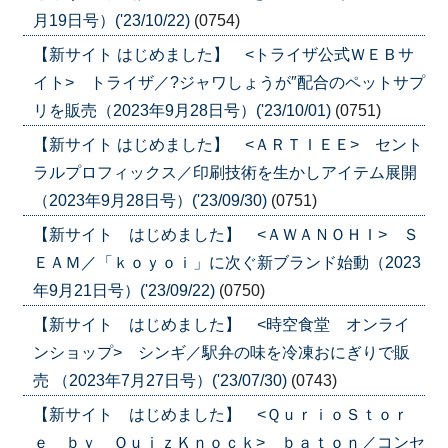
月19日号）('23/10/22)
(0754)
【新サイト はじめました】 <トライザ公式ＷＥＢサ
イト> トライザ／?ジャワしょうが″配合のペットサプ
リを販売（2023年9月28日号）('23/10/01)
(0751)
【新サイト はじめました】 <ＡＲＴＩＥＥ> セント
ラルプロフィックス／印刷技術を生かしアイテム展開
（2023年9月28日号）('23/09/30)
(0751)
【新サイト はじめました】 <ＡＷＡＮＯＨＩ> Ｓ
ＥＡＭ／「ｋｏｙｏｉ」に次ぐ新ブランド始動（2023
年9月21日号）('23/09/22)
(0750)
【新サイト はじめました】 <時空食堂 オンライ
ンショップ> シンギ／駅弁の味を冷凍おにぎりで販
売 （2023年7月27日号）('23/07/30)
(0743)
【新サイト はじめました】 <ＱｕｒｉｏＳｔｏｒ
ｅ ｂｙ ＱｕｉｚＫｎｏｃｋ> ｂａｔｏｎ／コンセ