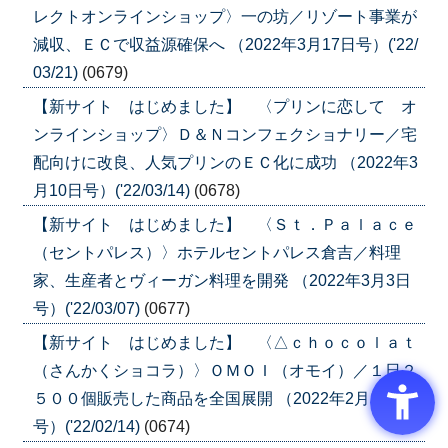
レクトオンラインショップ〉一の坊／リゾート事業が
減収、ＥＣで収益源確保へ （2022年3月17日号）('22/
03/21)
(0679)
【新サイト はじめました】 〈プリンに恋して オ
ンラインショップ〉Ｄ＆Ｎコンフェクショナリー／宅
配向けに改良、人気プリンのＥＣ化に成功 （2022年3
月10日号）('22/03/14)
(0678)
【新サイト はじめました】 〈Ｓｔ．Ｐａｌａｃｅ
（セントパレス）〉ホテルセントパレス倉吉／料理
家、生産者とヴィーガン料理を開発 （2022年3月3日
号）('22/03/07)
(0677)
【新サイト はじめました】 〈△ｃｈｏｃｏｌａｔ
（さんかくショコラ）〉ＯＭＯＩ（オモイ）／１日２
５００個販売した商品を全国展開 （2022年2月10日
号）('22/02/14)
(0674)