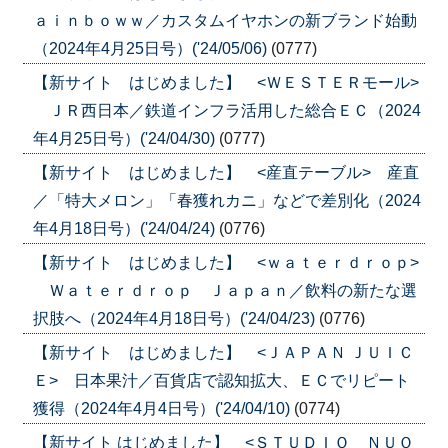
ａｉｎｂｏｗｗ／カスタムイヤホンの新ブランド始動
（2024年4月25日号）('24/05/06)
(0777)
【新サイト はじめました】 <ＷＥＳＴＥＲモール>
ＪＲ西日本／鉄道インフラ活用した総合ＥＣ（2024
年4月25日号）('24/04/30)
(0777)
【新サイト はじめました】 <産直テーブル> 産直
／「特大メロン」「春獲れカニ」などで差別化（2024
年4月18日号）('24/04/24)
(0776)
【新サイト はじめました】 <ｗａｔｅｒｄｒｏｐ>
Ｗａｔｅｒｄｒｏｐ Ｊａｐａｎ／飲料の新たな選
択肢へ（2024年4月18日号）('24/04/23)
(0776)
【新サイト はじめました】 <ＪＡＰＡＮ ＪＵＩＣ
Ｅ> 日本果汁／百貨店で認知拡大、ＥＣでリピート
獲得（2024年4月4日号）('24/04/10)
(0774)
【新サイト はじめました】 <ＳＴＵＤＩＯ ＮＵＯ