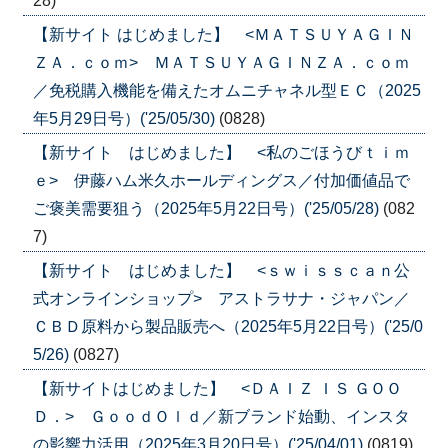
28)
【新サイト はじめました】 <ＭＡＴＳＵＹＡＧＩＮ
ＺＡ．ｃｏｍ> ＭＡＴＳＵＹＡＧＩＮＺＡ．ｃｏｍ
／免税購入機能を備えたオムニチャネル型ＥＣ（2025
年5月29日号）('25/05/30)
(0828)
【新サイト はじめました】 <私のごほうびｔｉｍ
ｅ> 伊藤ハム米久ホールディングス／付加価値品で
ご褒美需要狙う（2025年5月22日号）('25/05/28)
(082
7)
【新サイト はじめました】 <ｓｗｉｓｓｃａｎ公
式オンラインショップ> アストラサナ・ジャパン／
ＣＢＤ原料から製品販売へ（2025年5月22日号）('25/0
5/26)
(0827)
【新サイトはじめました】 <ＤＡＩＺ ＩＳ ＧＯＯ
Ｄ．> ＧｏｏｄＯｌｄ／新ブランド始動、インスタ
の影響力活用（2025年3月20日号）('25/04/01)
(0819)