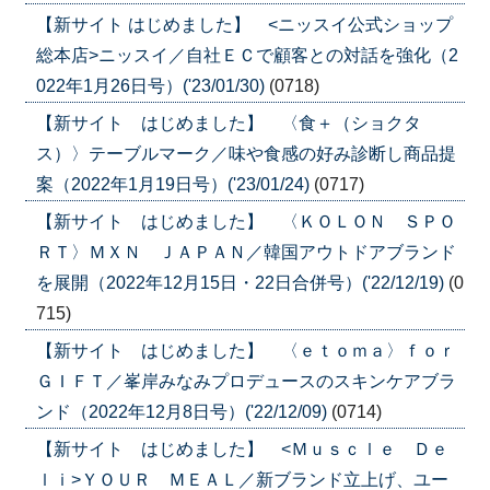
【新サイト はじめました】 <ニッスイ公式ショップ
総本店>ニッスイ／自社ＥＣで顧客との対話を強化（2
022年1月26日号）('23/01/30)
(0718)
【新サイト はじめました】 〈食＋（ショクタ
ス）〉テーブルマーク／味や食感の好み診断し商品提
案（2022年1月19日号）('23/01/24)
(0717)
【新サイト はじめました】 〈ＫＯＬＯＮ ＳＰＯ
ＲＴ〉ＭＸＮ ＪＡＰＡＮ／韓国アウトドアブランド
を展開（2022年12月15日・22日合併号）('22/12/19)
(0
715)
【新サイト はじめました】 〈ｅｔｏｍａ〉ｆｏｒ
ＧＩＦＴ／峯岸みなみプロデュースのスキンケアブラ
ンド（2022年12月8日号）('22/12/09)
(0714)
【新サイト はじめました】 <Ｍｕｓｃｌｅ Ｄｅ
ｌｉ>ＹＯＵＲ ＭＥＡＬ／新ブランド立上げ、ユー