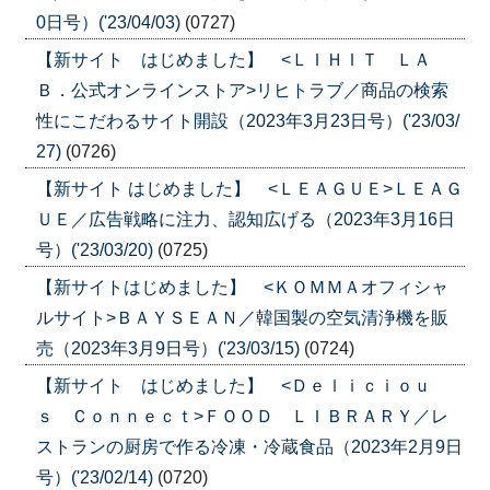
0日号）('23/04/03)
(0727)
【新サイト はじめました】 <ＬＩＨＩＴ ＬＡ
Ｂ．公式オンラインストア>リヒトラブ／商品の検索
性にこだわるサイト開設（2023年3月23日号）('23/03/
27)
(0726)
【新サイト はじめました】 <ＬＥＡＧＵＥ>ＬＥＡＧ
ＵＥ／広告戦略に注力、認知広げる（2023年3月16日
号）('23/03/20)
(0725)
【新サイトはじめました】 <ＫＯＭＭＡオフィシャ
ルサイト>ＢＡＹＳＥＡＮ／韓国製の空気清浄機を販
売（2023年3月9日号）('23/03/15)
(0724)
【新サイト はじめました】 <Ｄｅｌｉｃｉｏｕ
ｓ Ｃｏｎｎｅｃｔ>ＦＯＯＤ ＬＩＢＲＡＲＹ／レ
ストランの厨房で作る冷凍・冷蔵食品（2023年2月9日
号）('23/02/14)
(0720)