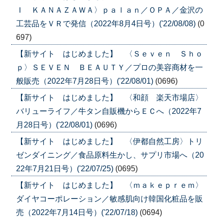
Ｉ ＫＡＮＡＺＡＷＡ〉ｐａｌａｎ／ＯＰＡ／金沢の
工芸品をＶＲで発信（2022年8月4日号）('22/08/08)
(0
697)
【新サイト はじめました】 〈Ｓｅｖｅｎ Ｓｈｏ
ｐ〉ＳＥＶＥＮ ＢＥＡＵＴＹ／プロの美容商材を一
般販売（2022年7月28日号）('22/08/01)
(0696)
【新サイト はじめました】 〈和顔 楽天市場店〉
バリューライフ／牛タン自販機からＥＣへ（2022年7
月28日号）('22/08/01)
(0696)
【新サイト はじめました】 〈伊都自然工房〉トリ
ゼンダイニング／食品原料生かし、サプリ市場へ（20
22年7月21日号）('22/07/25)
(0695)
【新サイト はじめました】 〈ｍａｋｅｐｒｅｍ〉
ダイヤコーポレーション／敏感肌向け韓国化粧品を販
売（2022年7月14日号）('22/07/18)
(0694)