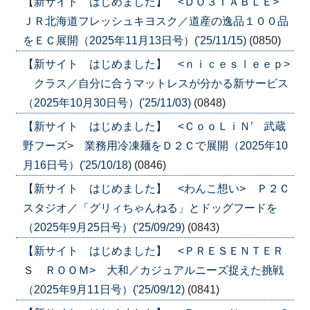
【新サイト はじめました】 <ＤＯ３ＴＡＢＬＥ>
ＪＲ北海道フレッシュキヨスク／道産の逸品１００品
をＥＣ展開（2025年11月13日号）('25/11/15)
(0850)
【新サイト はじめました】 <ｎｉｃｅｓｌｅｅｐ>
クラス／自分に合うマットレスが分かる新サービス
（2025年10月30日号）('25/11/03)
(0848)
【新サイト はじめました】 <ＣｏｏＬｉＮ’ 武蔵
野フーズ> 業務用冷凍麺をＤ２Ｃで展開（2025年10
月16日号）('25/10/18)
(0846)
【新サイト はじめました】 <わんこ想い> Ｐ２Ｃ
スタジオ／「グリィちゃんねる」とドッグフードを
（2025年9月25日号）('25/09/29)
(0843)
【新サイト はじめました】 <ＰＲＥＳＥＮＴＥＲ
Ｓ ＲＯＯＭ> 大和／カジュアルニーズ捉えた挑戦
（2025年9月11日号）('25/09/12)
(0841)