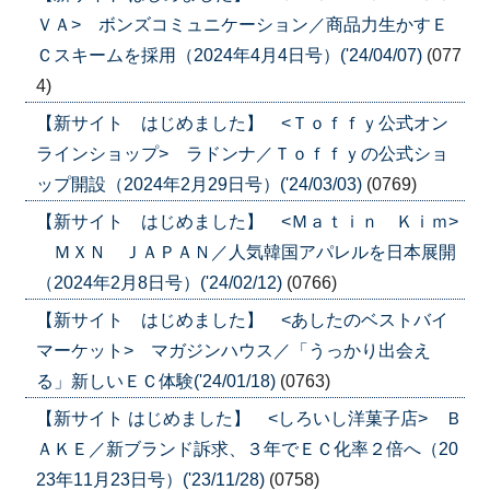
ＶＡ> ボンズコミュニケーション／商品力生かすＥ
Ｃスキームを採用（2024年4月4日号）('24/04/07)
(077
4)
【新サイト はじめました】 <Ｔｏｆｆｙ公式オン
ラインショップ> ラドンナ／Ｔｏｆｆｙの公式ショ
ップ開設（2024年2月29日号）('24/03/03)
(0769)
【新サイト はじめました】 <Ｍａｔｉｎ Ｋｉｍ>
ＭＸＮ ＪＡＰＡＮ／人気韓国アパレルを日本展開
（2024年2月8日号）('24/02/12)
(0766)
【新サイト はじめました】 <あしたのベストバイ
マーケット> マガジンハウス／「うっかり出会え
る」新しいＥＣ体験('24/01/18)
(0763)
【新サイト はじめました】 <しろいし洋菓子店> Ｂ
ＡＫＥ／新ブランド訴求、３年でＥＣ化率２倍へ（20
23年11月23日号）('23/11/28)
(0758)