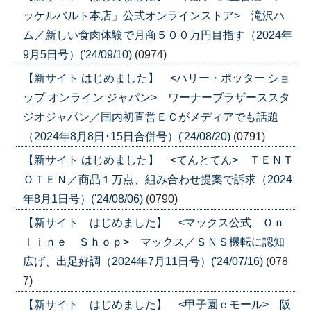
ッケルバルト本店」公式オンラインストア> 滝沢ハ
ム／新しい食肉体験で月商５００万円目指す（2024年
9月5日号）('24/09/10)
(0974)
【新サイト はじめました】 <ハリー・ポッター ショ
ップ オンライン ジャパン> ワーナーブラザーススタ
ジオジャパン／国内初直営ＥＣがメディアでも話題
（2024年8月8日･15日合併号）('24/08/20)
(0791)
【新サイト はじめました】 <てんとてん> ＴＥＮＴ
ＯＴＥＮ／商品１万点、組み合わせ提案で訴求（2024
年8月1日号）('24/08/06)
(0790)
【新サイト はじめました】 <マックス公式 Ｏｎ
ｌｉｎｅ Ｓｈｏｐ> マックス／ＳＮＳ機転に認知
広げ、出足好調（2024年7月11日号）('24/07/16)
(078
7)
【新サイト はじめました】 <甲子園ｅモール> 阪