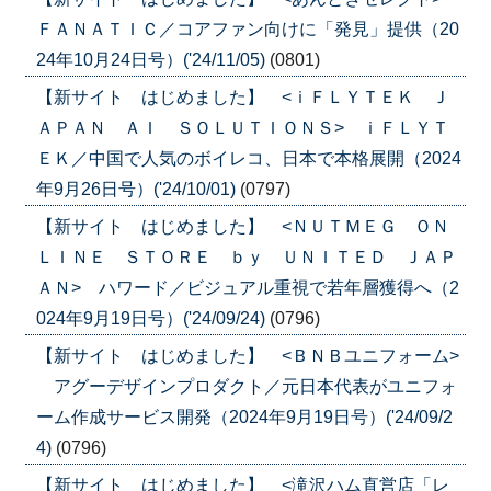
ＦＡＮＡＴＩＣ／コアファン向けに「発見」提供（20
24年10月24日号）('24/11/05)
(0801)
【新サイト はじめました】 <ｉＦＬＹＴＥＫ Ｊ
ＡＰＡＮ ＡＩ ＳＯＬＵＴＩＯＮＳ> ｉＦＬＹＴ
ＥＫ／中国で人気のボイレコ、日本で本格展開（2024
年9月26日号）('24/10/01)
(0797)
【新サイト はじめました】 <ＮＵＴＭＥＧ ＯＮ
ＬＩＮＥ ＳＴＯＲＥ ｂｙ ＵＮＩＴＥＤ ＪＡＰ
ＡＮ> ハワード／ビジュアル重視で若年層獲得へ（2
024年9月19日号）('24/09/24)
(0796)
【新サイト はじめました】 <ＢＮＢユニフォーム>
アグーデザインプロダクト／元日本代表がユニフォ
ーム作成サービス開発（2024年9月19日号）('24/09/2
4)
(0796)
【新サイト はじめました】 <滝沢ハム直営店「レ