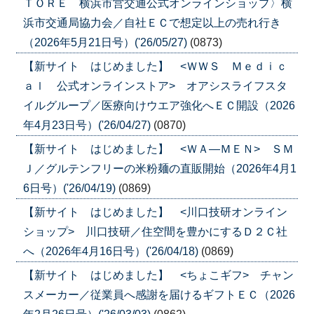
ＴＯＲＥ 横浜市営交通公式オンラインショップ〉横
浜市交通局協力会／自社ＥＣで想定以上の売れ行き
（2026年5月21日号）('26/05/27)
(0873)
【新サイト はじめました】 <ＷＷＳ Ｍｅｄｉｃ
ａｌ 公式オンラインストア> オアシスライフスタ
イルグループ／医療向けウエア強化へＥＣ開設（2026
年4月23日号）('26/04/27)
(0870)
【新サイト はじめました】 <ＷＡ―ＭＥＮ> ＳＭ
Ｊ／グルテンフリーの米粉麺の直販開始（2026年4月1
6日号）('26/04/19)
(0869)
【新サイト はじめました】 <川口技研オンライン
ショップ> 川口技研／住空間を豊かにするＤ２Ｃ社
へ（2026年4月16日号）('26/04/18)
(0869)
【新サイト はじめました】 <ちょこギフ> チャン
スメーカー／従業員へ感謝を届けるギフトＥＣ（2026