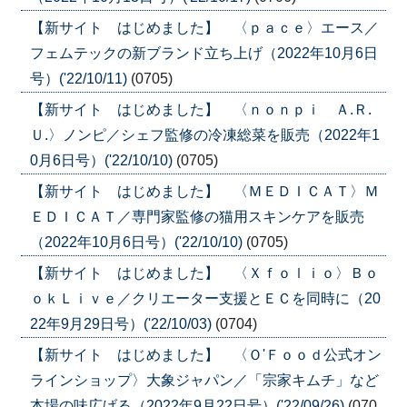
【新サイト はじめました】 〈ｐａｃｅ〉エース／
フェムテックの新ブランド立ち上げ（2022年10月6日
号）('22/10/11)
(0705)
【新サイト はじめました】 〈ｎｏｎｐｉ Ａ.Ｒ.
Ｕ.〉ノンピ／シェフ監修の冷凍総菜を販売（2022年1
0月6日号）('22/10/10)
(0705)
【新サイト はじめました】 〈ＭＥＤＩＣＡＴ〉Ｍ
ＥＤＩＣＡＴ／専門家監修の猫用スキンケアを販売
（2022年10月6日号）('22/10/10)
(0705)
【新サイト はじめました】 〈Ｘｆｏｌｉｏ〉Ｂｏ
ｏｋＬｉｖｅ／クリエーター支援とＥＣを同時に（20
22年9月29日号）('22/10/03)
(0704)
【新サイト はじめました】 〈Ｏ'Ｆｏｏｄ公式オン
ラインショップ〉大象ジャパン／「宗家キムチ」など
本場の味広げる（2022年9月22日号）('22/09/26)
(070