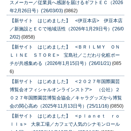
スメーカー／従業員へ感謝を届けるギフトＥＣ（2026
年2月26日号）('26/03/03)
(0862)
【新サイト はじめました】 <伊豆本店> 伊豆本店
／新施設とＥＣで地域活性（2026年1月29日号）('26/0
2/02)
(0858)
【新サイト はじめました】 <ＢＲＩＬＭＹ ＯＮ
ＬＩＮＥ ＳＴＯＲＥ> 宝島社／こだわり化粧ポー
チが共感集める（2026年1月15日号）('26/01/21)
(085
6)
【新サイト はじめました】 <２０２７年国際園芸
博覧会オフィシャルオンラインストア> （公社）２
０２７年国際園芸博覧会協会／キャラグッズから博覧
会の関心高め（2025年11月13日号）('25/11/16)
(0850)
【新サイト はじめました】 <ｐｌａｎｅｔ ｒｏ
ｌｌｓ> 大泉工場／カフェで人気のシナモンロール