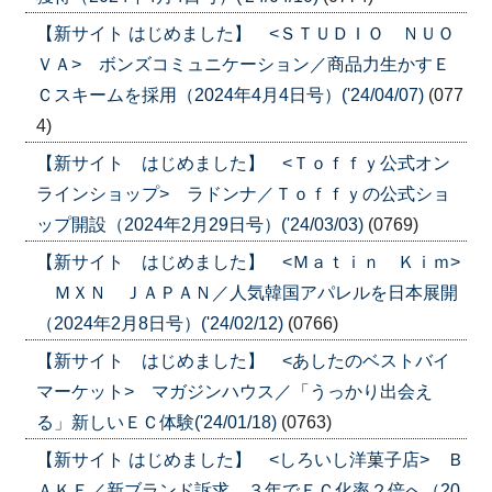
【新サイト はじめました】 <ＳＴＵＤＩＯ ＮＵＯ
ＶＡ> ボンズコミュニケーション／商品力生かすＥ
Ｃスキームを採用（2024年4月4日号）('24/04/07)
(077
4)
【新サイト はじめました】 <Ｔｏｆｆｙ公式オン
ラインショップ> ラドンナ／Ｔｏｆｆｙの公式ショ
ップ開設（2024年2月29日号）('24/03/03)
(0769)
【新サイト はじめました】 <Ｍａｔｉｎ Ｋｉｍ>
ＭＸＮ ＪＡＰＡＮ／人気韓国アパレルを日本展開
（2024年2月8日号）('24/02/12)
(0766)
【新サイト はじめました】 <あしたのベストバイ
マーケット> マガジンハウス／「うっかり出会え
る」新しいＥＣ体験('24/01/18)
(0763)
【新サイト はじめました】 <しろいし洋菓子店> Ｂ
ＡＫＥ／新ブランド訴求、３年でＥＣ化率２倍へ（20