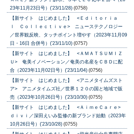
23年11月23日号）('23/11/28)
(0758)
【新サイト はじめました】 <Ｅｄｉｔｏｒｉａ
ｌ Ｃｏｌｌｅｃｔｉｖｅ> ニューステクノロジー
／世界観反映、タッチポイント増やす（2023年11月09
日・16日 合併号）('23/11/10)
(0757)
【新サイト はじめました】 <ＡＭＡＴＳＵＭＩＺ
Ｕ> 奄美イノベーション／奄美の名産をＣＢＤに配
合（2023年11月02日号）('23/11/04)
(0756)
【新サイト はじめました】 <アニメタイムズスト
ア> アニメタイムズ社／世界１２０の国と地域で販
売（2023年10月26日号）('23/10/30)
(0755)
【新サイト はじめました】 <ＡｉｍｅＣａｒｅ>
ｄｉｖｉ／深田えいみ監修の新ブランド始動（2023年
10月26日号）('23/10/28)
(0755)