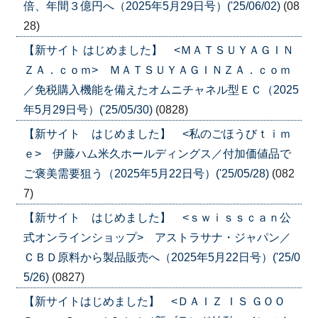
倍、年間３億円へ（2025年5月29日号）('25/06/02)
(08
28)
【新サイト はじめました】 <ＭＡＴＳＵＹＡＧＩＮ
ＺＡ．ｃｏｍ> ＭＡＴＳＵＹＡＧＩＮＺＡ．ｃｏｍ
／免税購入機能を備えたオムニチャネル型ＥＣ（2025
年5月29日号）('25/05/30)
(0828)
【新サイト はじめました】 <私のごほうびｔｉｍ
ｅ> 伊藤ハム米久ホールディングス／付加価値品で
ご褒美需要狙う（2025年5月22日号）('25/05/28)
(082
7)
【新サイト はじめました】 <ｓｗｉｓｓｃａｎ公
式オンラインショップ> アストラサナ・ジャパン／
ＣＢＤ原料から製品販売へ（2025年5月22日号）('25/0
5/26)
(0827)
【新サイトはじめました】 <ＤＡＩＺ ＩＳ ＧＯＯ