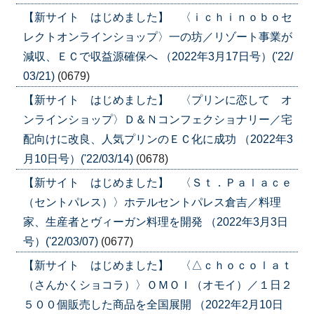
【新サイト はじめました】 〈ｉｃｈｉｎｏｂｏセ
レクトオンラインショップ〉一の坊／リゾート事業が
減収、ＥＣで収益源確保へ （2022年3月17日号）('22/
03/21)
(0679)
【新サイト はじめました】 〈プリンに恋して オ
ンラインショップ〉Ｄ＆Ｎコンフェクショナリー／宅
配向けに改良、人気プリンのＥＣ化に成功 （2022年3
月10日号）('22/03/14)
(0678)
【新サイト はじめました】 〈Ｓｔ．Ｐａｌａｃｅ
（セントパレス）〉ホテルセントパレス倉吉／料理
家、生産者とヴィーガン料理を開発 （2022年3月3日
号）('22/03/07)
(0677)
【新サイト はじめました】 〈△ｃｈｏｃｏｌａｔ
（さんかくショコラ）〉ＯＭＯＩ（オモイ）／１日２
５００個販売した商品を全国展開 （2022年2月10日