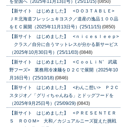
を全国へ（2025年11月13日号）('25/11/15)
(0850)
【新サイト はじめました】 <ＤＯ３ＴＡＢＬＥ>
ＪＲ北海道フレッシュキヨスク／道産の逸品１００品
をＥＣ展開（2025年11月13日号）('25/11/15)
(0850)
【新サイト はじめました】 <ｎｉｃｅｓｌｅｅｐ>
クラス／自分に合うマットレスが分かる新サービス
（2025年10月30日号）('25/11/03)
(0848)
【新サイト はじめました】 <ＣｏｏＬｉＮ’ 武蔵
野フーズ> 業務用冷凍麺をＤ２Ｃで展開（2025年10
月16日号）('25/10/18)
(0846)
【新サイト はじめました】 <わんこ想い> Ｐ２Ｃ
スタジオ／「グリィちゃんねる」とドッグフードを
（2025年9月25日号）('25/09/29)
(0843)
【新サイト はじめました】 <ＰＲＥＳＥＮＴＥＲ
Ｓ ＲＯＯＭ> 大和／カジュアルニーズ捉えた挑戦