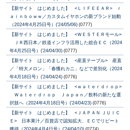
【新サイト はじめました】 <ＬＩＦＥＥＡＲ> ｒ
ａｉｎｂｏｗｗ／カスタムイヤホンの新ブランド始動
（2024年4月25日号）('24/05/06)
(0777)
【新サイト はじめました】 <ＷＥＳＴＥＲモール>
ＪＲ西日本／鉄道インフラ活用した総合ＥＣ（2024
年4月25日号）('24/04/30)
(0777)
【新サイト はじめました】 <産直テーブル> 産直
／「特大メロン」「春獲れカニ」などで差別化（2024
年4月18日号）('24/04/24)
(0776)
【新サイト はじめました】 <ｗａｔｅｒｄｒｏｐ>
Ｗａｔｅｒｄｒｏｐ Ｊａｐａｎ／飲料の新たな選
択肢へ（2024年4月18日号）('24/04/23)
(0776)
【新サイト はじめました】 <ＪＡＰＡＮ ＪＵＩＣ
Ｅ> 日本果汁／百貨店で認知拡大、ＥＣでリピート
獲得（2024年4月4日号）('24/04/10)
(0774)