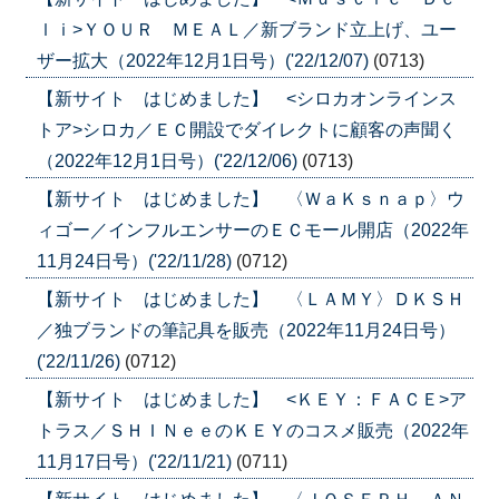
ｌｉ>ＹＯＵＲ ＭＥＡＬ／新ブランド立上げ、ユー
ザー拡大（2022年12月1日号）('22/12/07)
(0713)
【新サイト はじめました】 <シロカオンラインス
トア>シロカ／ＥＣ開設でダイレクトに顧客の声聞く
（2022年12月1日号）('22/12/06)
(0713)
【新サイト はじめました】 〈ＷａＫｓｎａｐ〉ウ
ィゴー／インフルエンサーのＥＣモール開店（2022年
11月24日号）('22/11/28)
(0712)
【新サイト はじめました】 〈ＬＡＭＹ〉ＤＫＳＨ
／独ブランドの筆記具を販売（2022年11月24日号）
('22/11/26)
(0712)
【新サイト はじめました】 <ＫＥＹ：ＦＡＣＥ>ア
トラス／ＳＨＩＮｅｅのＫＥＹのコスメ販売（2022年
11月17日号）('22/11/21)
(0711)