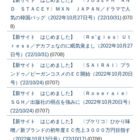
【新サイト はじめました】 〈ＪＯＳＥＰＨ ＡＮ
Ｄ ＳＴＡＣＥＹ〉ＭＸＮ ＪＡＰＡＮ／ドラマで人
気の韓国バッグ（2022年10月27日号）('22/10/31)
(070
8)
【新サイト はじめました】 〈Ｒｅ’ｇｌｅｓ〉Ｕｔ
ｒｅｓｓ／デカフェなのに眠気覚まし（2022年10月27
日号）('22/10/31)
(0708)
【新サイト はじめました】 〈ＳＡＩＲＡＩ〉プラ
ンドゥ／ビーガンコスメのＥＣ開始（2022年10月20日
号）('22/10/24)
(0707)
【新サイト はじめました】 〈Ｒｏｓｅｒａｉｅ〉
ＳＧＨ／出版社の弱点を強みに（2022年10月20日号）
('22/10/24)
(0707)
【新サイト はじめました】 〈ブケリコ〉ひかり味
噌／新ブランドの初年度ＥＣ売上３０００万円目指す
（2022年10月13日号）('22/10/17)
(0706)