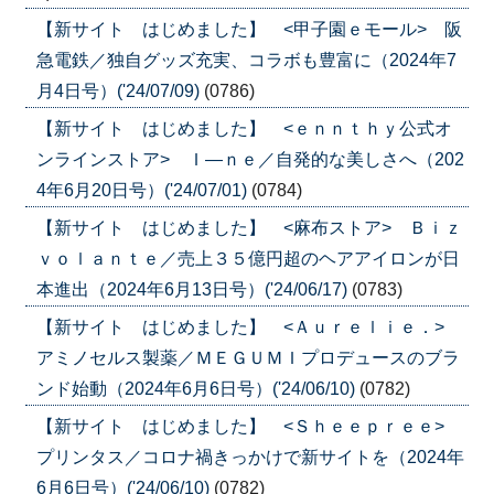
【新サイト はじめました】 <甲子園ｅモール> 阪
急電鉄／独自グッズ充実、コラボも豊富に（2024年7
月4日号）('24/07/09)
(0786)
【新サイト はじめました】 <ｅｎｎｔｈｙ公式オ
ンラインストア> Ｉ―ｎｅ／自発的な美しさへ（202
4年6月20日号）('24/07/01)
(0784)
【新サイト はじめました】 <麻布ストア> Ｂｉｚ
ｖｏｌａｎｔｅ／売上３５億円超のヘアアイロンが日
本進出（2024年6月13日号）('24/06/17)
(0783)
【新サイト はじめました】 <Ａｕｒｅｌｉｅ．>
アミノセルス製薬／ＭＥＧＵＭＩプロデュースのブラ
ンド始動（2024年6月6日号）('24/06/10)
(0782)
【新サイト はじめました】 <Ｓｈｅｅｐｒｅｅ>
プリンタス／コロナ禍きっかけで新サイトを（2024年
6月6日号）('24/06/10)
(0782)