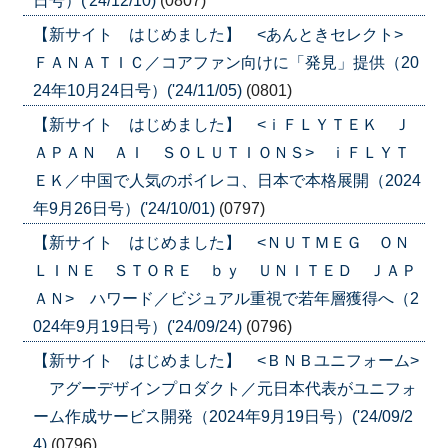
日号）('24/12/10)
(0807)
【新サイト はじめました】 <あんときセレクト>
ＦＡＮＡＴＩＣ／コアファン向けに「発見」提供（20
24年10月24日号）('24/11/05)
(0801)
【新サイト はじめました】 <ｉＦＬＹＴＥＫ Ｊ
ＡＰＡＮ ＡＩ ＳＯＬＵＴＩＯＮＳ> ｉＦＬＹＴ
ＥＫ／中国で人気のボイレコ、日本で本格展開（2024
年9月26日号）('24/10/01)
(0797)
【新サイト はじめました】 <ＮＵＴＭＥＧ ＯＮ
ＬＩＮＥ ＳＴＯＲＥ ｂｙ ＵＮＩＴＥＤ ＪＡＰ
ＡＮ> ハワード／ビジュアル重視で若年層獲得へ（2
024年9月19日号）('24/09/24)
(0796)
【新サイト はじめました】 <ＢＮＢユニフォーム>
アグーデザインプロダクト／元日本代表がユニフォ
ーム作成サービス開発（2024年9月19日号）('24/09/2
4)
(0796)