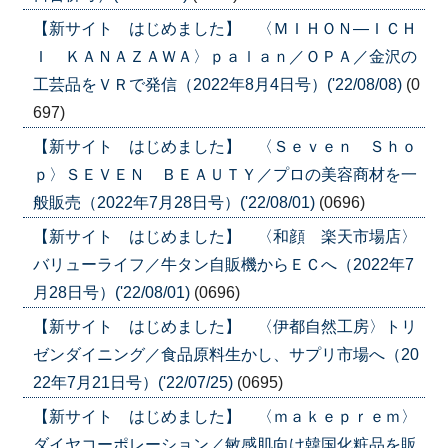
【新サイト はじめました】 〈ＭＩＨＯＮ―ＩＣＨ
Ｉ ＫＡＮＡＺＡＷＡ〉ｐａｌａｎ／ＯＰＡ／金沢の
工芸品をＶＲで発信（2022年8月4日号）('22/08/08)
(0
697)
【新サイト はじめました】 〈Ｓｅｖｅｎ Ｓｈｏ
ｐ〉ＳＥＶＥＮ ＢＥＡＵＴＹ／プロの美容商材を一
般販売（2022年7月28日号）('22/08/01)
(0696)
【新サイト はじめました】 〈和顔 楽天市場店〉
バリューライフ／牛タン自販機からＥＣへ（2022年7
月28日号）('22/08/01)
(0696)
【新サイト はじめました】 〈伊都自然工房〉トリ
ゼンダイニング／食品原料生かし、サプリ市場へ（20
22年7月21日号）('22/07/25)
(0695)
【新サイト はじめました】 〈ｍａｋｅｐｒｅｍ〉
ダイヤコーポレーション／敏感肌向け韓国化粧品を販