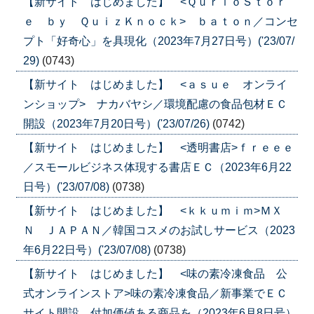
【新サイト はじめました】 <ＱｕｒｉｏＳｔｏｒ
ｅ ｂｙ ＱｕｉｚＫｎｏｃｋ> ｂａｔｏｎ／コンセ
プト「好奇心」を具現化（2023年7月27日号）('23/07/
29)
(0743)
【新サイト はじめました】 <ａｓｕｅ オンライ
ンショップ> ナカバヤシ／環境配慮の食品包材ＥＣ
開設（2023年7月20日号）('23/07/26)
(0742)
【新サイト はじめました】 <透明書店>ｆｒｅｅｅ
／スモールビジネス体現する書店ＥＣ（2023年6月22
日号）('23/07/08)
(0738)
【新サイト はじめました】 <ｋｋｕｍｉｍ>ＭＸ
Ｎ ＪＡＰＡＮ／韓国コスメのお試しサービス（2023
年6月22日号）('23/07/08)
(0738)
【新サイト はじめました】 <味の素冷凍食品 公
式オンラインストア>味の素冷凍食品／新事業でＥＣ
サイト開設、付加価値ある商品を（2023年6月8日号）