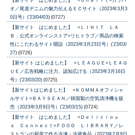
【新サイト はじめました】 <ｏｎｅｌｉｔ>カラバ
オ／尾道デニムの魅力伝えるＥＣサイト（2023年3月3
0日号）('23/04/03)
(0727)
【新サイト はじめました】 <ＬＩＨＩＴ ＬＡ
Ｂ．公式オンラインストア>リヒトラブ／商品の検索
性にこだわるサイト開設（2023年3月23日号）('23/03/
27)
(0726)
【新サイト はじめました】 <ＬＥＡＧＵＥ>ＬＥＡＧ
ＵＥ／広告戦略に注力、認知広げる（2023年3月16日
号）('23/03/20)
(0725)
【新サイトはじめました】 <ＫＯＭＭＡオフィシャ
ルサイト>ＢＡＹＳＥＡＮ／韓国製の空気清浄機を販
売（2023年3月9日号）('23/03/15)
(0724)
【新サイト はじめました】 <Ｄｅｌｉｃｉｏｕ
ｓ Ｃｏｎｎｅｃｔ>ＦＯＯＤ ＬＩＢＲＡＲＹ／レ
ストランの厨房で作る冷凍・冷蔵食品（2023年2月9日