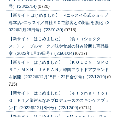
号）('23/02/14)
(0720)
【新サイト はじめました】 <ニッスイ公式ショップ
総本店>ニッスイ／自社ＥＣで顧客との対話を強化（2
022年1月26日号）('23/01/30)
(0718)
【新サイト はじめました】 〈食＋（ショクタ
ス）〉テーブルマーク／味や食感の好み診断し商品提
案（2022年1月19日号）('23/01/24)
(0717)
【新サイト はじめました】 〈ＫＯＬＯＮ ＳＰＯ
ＲＴ〉ＭＸＮ ＪＡＰＡＮ／韓国アウトドアブランド
を展開（2022年12月15日・22日合併号）('22/12/19)
(0
715)
【新サイト はじめました】 〈ｅｔｏｍａ〉ｆｏｒ
ＧＩＦＴ／峯岸みなみプロデュースのスキンケアブラ
ンド（2022年12月8日号）('22/12/09)
(0714)
【新サイト はじめました】 <Ｍｕｓｃｌｅ Ｄｅ