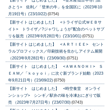
【新サイト はじめました】 <登米産仙台牛専門店
さとう> 佐利／「登米の牛」を全国区に（2023年10
月19日号）('23/10/22)
(0754)
【新サイト はじめました】 <トライザ公式ＷＥＢサ
イト> トライザ／?ジャワしょうが″配合のペットサプ
リを販売（2023年9月28日号）('23/10/01)
(0751)
【新サイト はじめました】 <ＡＲＴＩＥＥ> セント
ラルプロフィックス／印刷技術を生かしアイテム展開
（2023年9月28日号）('23/09/30)
(0751)
【新サイト はじめました】 <ＡＷＡＮＯＨＩ> Ｓ
ＥＡＭ／「ｋｏｙｏｉ」に次ぐ新ブランド始動（2023
年9月21日号）('23/09/22)
(0750)
【新サイト はじめました】 <時空食堂 オンライ
ンショップ> シンギ／駅弁の味を冷凍おにぎりで販
売 （2023年7月27日号）('23/07/30)
(0743)