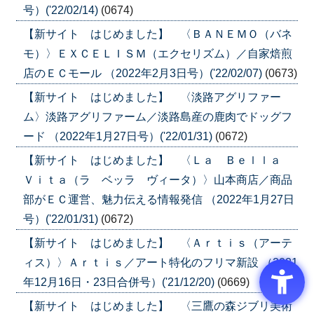
号）('22/02/14)
(0674)
【新サイト はじめました】 〈ＢＡＮＥＭＯ（バネ
モ）〉ＥＸＣＥＬＩＳＭ（エクセリズム）／自家焙煎
店のＥＣモール （2022年2月3日号）('22/02/07)
(0673)
【新サイト はじめました】 〈淡路アグリファー
ム〉淡路アグリファーム／淡路島産の鹿肉でドッグフ
ード （2022年1月27日号）('22/01/31)
(0672)
【新サイト はじめました】 〈Ｌａ Ｂｅｌｌａ
Ｖｉｔａ（ラ ベッラ ヴィータ）〉山本商店／商品
部がＥＣ運営、魅力伝える情報発信 （2022年1月27日
号）('22/01/31)
(0672)
【新サイト はじめました】 〈Ａｒｔｉｓ（アーテ
ィス）〉Ａｒｔｉｓ／アート特化のフリマ新設 （2021
年12月16日・23日合併号）('21/12/20)
(0669)
【新サイト はじめました】 〈三鷹の森ジブリ美術