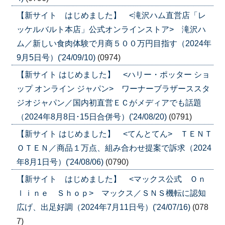
【新サイト はじめました】 <滝沢ハム直営店「レ
ッケルバルト本店」公式オンラインストア> 滝沢ハ
ム／新しい食肉体験で月商５００万円目指す（2024年
9月5日号）('24/09/10)
(0974)
【新サイト はじめました】 <ハリー・ポッター ショ
ップ オンライン ジャパン> ワーナーブラザーススタ
ジオジャパン／国内初直営ＥＣがメディアでも話題
（2024年8月8日･15日合併号）('24/08/20)
(0791)
【新サイト はじめました】 <てんとてん> ＴＥＮＴ
ＯＴＥＮ／商品１万点、組み合わせ提案で訴求（2024
年8月1日号）('24/08/06)
(0790)
【新サイト はじめました】 <マックス公式 Ｏｎ
ｌｉｎｅ Ｓｈｏｐ> マックス／ＳＮＳ機転に認知
広げ、出足好調（2024年7月11日号）('24/07/16)
(078
7)