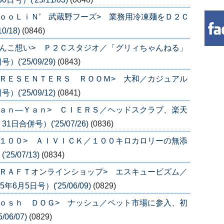
ｏｏＬｉＮ’ 武蔵野フーズ> 業務用冷凍麺をＤ２Ｃ
0/18)
(0846)
んこ想い> Ｐ２Ｃスタジオ／「グリィちゃんねる」
('25/09/29)
(0843)
ＲＥＳＥＮＴＥＲＳ ＲＯＯＭ> 大和／カジュアル
('25/09/12)
(0841)
ａｎ―Ｙａｎ> ＣＩＥＲＳ／ヘッドスクラブ、楽天
日合併号）('25/07/26)
(0836)
１００> ＡＩＶＩＣＫ／１００キロカロリーの無添
5/07/13)
(0834)
ＲＡＦＴオンラインショップ> エスキュービズム／
月5日号）('25/06/09)
(0829)
ｏｓｈ ＤＯＧ> ナッシュ／ペット市場に参入、初
06/07)
(0829)