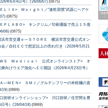
6月4日号）('26/06/07)
(0875)
ＥＬＩＡ> Ｍｏｒｇｈｔ／”速乾習慣”武器にヘアケ
07)
(0875)
ＥＰＬＡＢＯ> キングジム／印刷通販で売上１５億
/06)
(0875)
横浜市営交通ｅ―ＳＴＯＲＥ 横浜市営交通公式オン
会／自社ＥＣで想定以上の売れ行き（2026年5月21
ＷＳ Ｍｅｄｉｃａｌ 公式オンラインストア> オ
療向けウエア強化へＥＣ開設（2026年4月23日号）
Ａ―ＭＥＮ> ＳＭＪ／グルテンフリーの米粉麺の直
/19)
(0869)
口技研オンラインショップ> 川口技研／住空間を豊
）('26/04/18)
(0869)