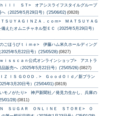
ｈｉｌｌ ＳＴ> オアシスライフスタイルグループ
25年5月29日号）('25/06/02)
(0828)
ＡＴＳＵＹＡＧＩＮＺＡ．ｃｏｍ> ＭＡＴＳＵＹＡＧ
備えたオムニチャネル型ＥＣ（2025年5月29日号）
のごほうびｔｉｍｅ> 伊藤ハム米久ホールディング
年5月22日号）('25/05/28)
(0827)
ｗｉｓｓｃａｎ公式オンラインショップ> アストラ
へ（2025年5月22日号）('25/05/26)
(0827)
ＩＺ ＩＳ ＧＯＯＤ．> ＧｏｏｄＯｌｄ／新ブラン
3月20日号）('25/04/01)
(0819)
いモノがたり> 神戸新聞社／発見力生かし、兵庫の
/01/28)
(0811)
Ｎ ＳＵＧＡＲ ＯＮＬＩＮＥ ＳＴＯＲＥ> Ｏ
想起目指す（2025年1月23日号）('25/01/28)