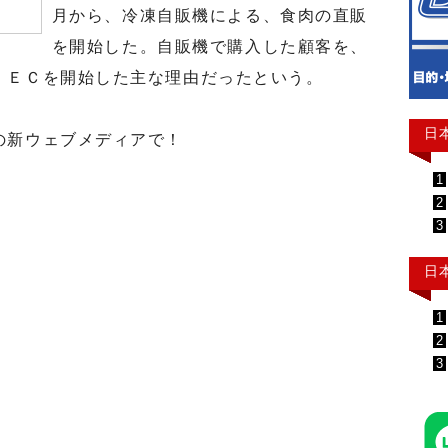
月から、冷凍自販機による、食肉の直販
を開始した。自販機で購入した顧客を、
、ＥＣを開始した主な理由だったという。
日
の新ウェブメディアで！
1
2
3
日
」
1
2
3