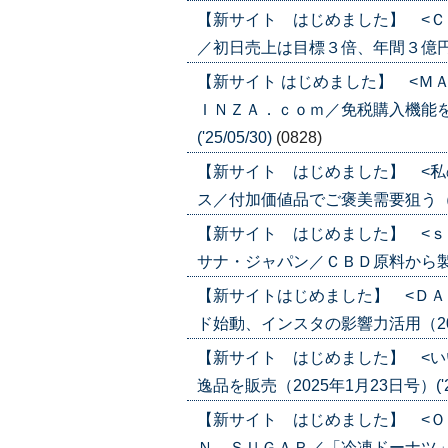
【新サイト はじめました】 <Ｃ
／初日売上は目標３倍、年間３億円へ（20
【新サイト はじめました】 <Ｍ
ＩＮＺＡ．ｃｏｍ／免税購入機能を
('25/05/30)
(0828)
【新サイト はじめました】 <私
ス／付加価値品でご褒美需要狙う（2025
【新サイト はじめました】 <ｓ
サナ・ジャパン／ＣＢＤ原料から製品販売
【新サイトはじめました】 <ＤＡ
ド始動、インスタの影響力活用（2025年
【新サイト はじめました】 <い
逸品を販売（2025年1月23日号）('25
【新サイト はじめました】 <Ｏ
Ｎ ＳＵＧＡＲ／「冷凍ドーナツ」の第一