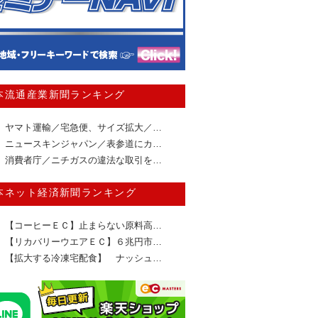
本流通産業新聞ランキング
ヤマト運輸／宅急便、サイズ拡大／…
ニュースキンジャパン／表参道にカ…
消費者庁／ニチガスの違法な取引を…
本ネット経済新聞ランキング
【コーヒーＥＣ】止まらない原料高…
【リカバリーウエアＥＣ】６兆円市…
【拡大する冷凍宅配食】 ナッシュ…