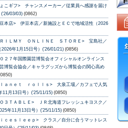
ょこギフ> チャンスメーカー／従業員へ感謝を届け
6/03/03)
(0862)
豆本店> 伊豆本店／新施設とＥＣで地域活性（2026
ＲＩＬＭＹ ＯＮＬＩＮＥ ＳＴＯＲＥ> 宝島社／
年1月15日号）('26/01/21)
(0856)
２０２７年国際園芸博覧会オフィシャルオンラインス
園芸博覧会協会／キャラグッズから博覧会の関心高め
(0850)
ｌａｎｅｔ ｒｏｌｌｓ> 大泉工場／カフェで人気
13日号）('25/11/15)
(0850)
Ｏ３ＴＡＢＬＥ> ＪＲ北海道フレッシュキヨスク／
11月13日号）('25/11/15)
(0850)
ｉｃｅｓｌｅｅｐ> クラス／自分に合うマットレス
号）('25/11/03)
(0848)