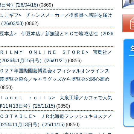
）('26/04/18)
(0869)
ょこギフ> チャンスメーカー／従業員へ感謝を届け
6/03/03)
(0862)
豆本店> 伊豆本店／新施設とＥＣで地域活性（2026
ＲＩＬＭＹ ＯＮＬＩＮＥ ＳＴＯＲＥ> 宝島社／
年1月15日号）('26/01/21)
(0856)
２０２７年国際園芸博覧会オフィシャルオンラインス
園芸博覧会協会／キャラグッズから博覧会の関心高め
(0850)
ｌａｎｅｔ ｒｏｌｌｓ> 大泉工場／カフェで人気
13日号）('25/11/15)
(0850)
Ｏ３ＴＡＢＬＥ> ＪＲ北海道フレッシュキヨスク／
11月13日号）('25/11/15)
(0850)