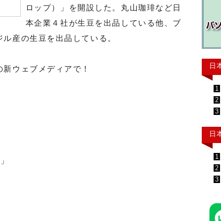
ロップ）」を開設した。丸山珈琲など日
本企業４社が生豆を出品している他、ブ
ジル産の生豆を出品している。
日
の新ウェブメディアで！
1
2
3
日
1
ト」
2
3