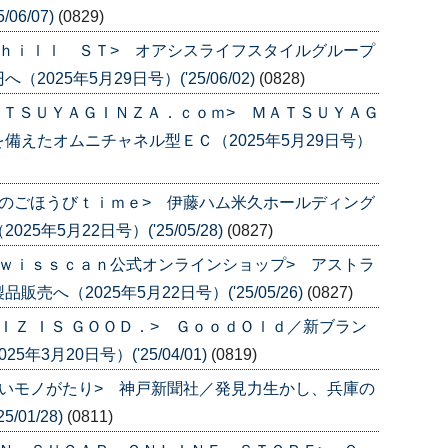
06/07)
(0829)
ｈｉｌｌ ＳＴ> オアシスライフスタイルグループ
25年5月29日号）('25/06/02)
(0828)
ＡＴＳＵＹＡＧＩＮＺＡ．ｃｏｍ> ＭＡＴＳＵＹＡＧ
備えたオムニチャネル型ＥＣ（2025年5月29日号）
のごほうびｔｉｍｅ> 伊藤ハム米久ホールディング
年5月22日号）('25/05/28)
(0827)
ｗｉｓｓｃａｎ公式オンラインショップ> アストラ
へ（2025年5月22日号）('25/05/26)
(0827)
ＩＺ ＩＳ ＧＯＯＤ．> ＧｏｏｄＯｌｄ／新ブラン
3月20日号）('25/04/01)
(0819)
いモノがたり> 神戸新聞社／発見力生かし、兵庫の
/01/28)
(0811)