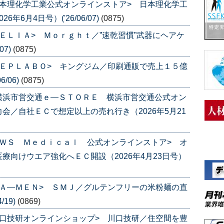
本理化学工業公式オンラインストア> 日本理化学工
6月4日号）('26/06/07)
(0875)
ＥＬＩＡ> Ｍｏｒｇｈｔ／”速乾習慣”武器にヘアケ
07)
(0875)
ＥＰＬＡＢＯ> キングジム／印刷通販で売上１５億
/06)
(0875)
横浜市営交通ｅ―ＳＴＯＲＥ 横浜市営交通公式オン
会／自社ＥＣで想定以上の売れ行き（2026年5月21
ＷＳ Ｍｅｄｉｃａｌ 公式オンラインストア> オ
療向けウエア強化へＥＣ開設（2026年4月23日号）
Ａ―ＭＥＮ> ＳＭＪ／グルテンフリーの米粉麺の直
/19)
(0869)
口技研オンラインショップ> 川口技研／住空間を豊