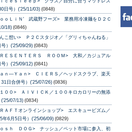
ｉｃｅｓｌｅｅｐ> クラス／自分に合うマットレス
号）('25/11/03)
(0848)
ｏｏＬｉＮ’ 武蔵野フーズ> 業務用冷凍麺をＤ２Ｃ
0/18)
(0846)
んこ想い> Ｐ２Ｃスタジオ／「グリィちゃんねる」
('25/09/29)
(0843)
ＲＥＳＥＮＴＥＲＳ ＲＯＯＭ> 大和／カジュアル
('25/09/12)
(0841)
ａｎ―Ｙａｎ> ＣＩＥＲＳ／ヘッドスクラブ、楽天
日合併号）('25/07/26)
(0836)
１００> ＡＩＶＩＣＫ／１００キロカロリーの無添
5/07/13)
(0834)
ＲＡＦＴオンラインショップ> エスキュービズム／
月5日号）('25/06/09)
(0829)
ｏｓｈ ＤＯＧ> ナッシュ／ペット市場に参入、初