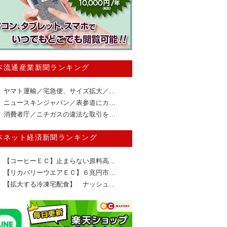
本流通産業新聞ランキング
ヤマト運輸／宅急便、サイズ拡大／…
ニュースキンジャパン／表参道にカ…
消費者庁／ニチガスの違法な取引を…
本ネット経済新聞ランキング
【コーヒーＥＣ】止まらない原料高…
【リカバリーウエアＥＣ】６兆円市…
【拡大する冷凍宅配食】 ナッシュ…