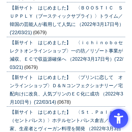
【新サイト はじめました】 〈ＢＯＯＳＴＩＣ Ｓ
ＵＰＰＬＹ（ブースティックサプライ）〉トライム／
韓国の芸能人が着用して人気に （2022年3月17日号）
('22/03/21)
(0679)
【新サイト はじめました】 〈ｉｃｈｉｎｏｂｏセ
レクトオンラインショップ〉一の坊／リゾート事業が
減収、ＥＣで収益源確保へ （2022年3月17日号）('22/
03/21)
(0679)
【新サイト はじめました】 〈プリンに恋して オ
ンラインショップ〉Ｄ＆Ｎコンフェクショナリー／宅
配向けに改良、人気プリンのＥＣ化に成功 （2022年3
月10日号）('22/03/14)
(0678)
【新サイト はじめました】 〈Ｓｔ．Ｐａｌａｃｅ
（セントパレス）〉ホテルセントパレス倉吉／料理
家、生産者とヴィーガン料理を開発 （2022年3月3日