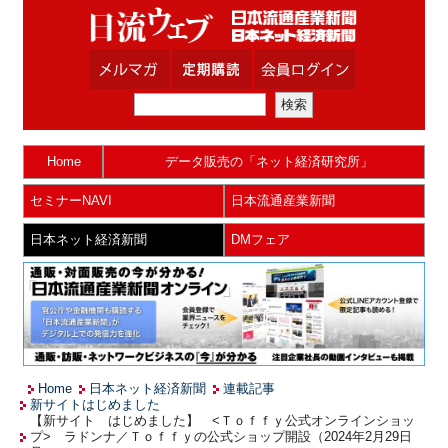
Home
データ販売の「ネット経済研究所」
セミナーNAVI
日本流通産業新聞
日本ネット経済新聞
DMフェア
Home
日本ネット経済新聞
連載記事
新サイトはじめました
【新サイト はじめました】 <Ｔｏｆｆｙ公式オンラインショッ
プ> ラドンナ／Ｔｏｆｆｙの公式ショップ開設（2024年2月29日