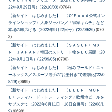
ｏｋＬｉｖｅ／クリエーター支援とＥＣを同時に（20
22年9月29日号）('22/10/03)
(0704)
【新サイト はじめました】 〈Ｏ'Ｆｏｏｄ公式オン
ラインショップ〉大象ジャパン／「宗家キムチ」など
本場の味広げる（2022年9月22日号）('22/09/26)
(070
3)
【新サイト はじめました】 〈ＳＡＳＵＰ〉ＭＸ
Ｎ ＪＡＰＡＮ／韓国のストリート物をＥＣ展開（20
22年9月1日号）('22/09/05)
(0700)
【新サイト はじめました】 〈極みワールド〉ニュ
ーネックス／スポーツ選手の”お墨付き”で差別化('22/0
8/29)
(0699)
【新サイト はじめました】 〈ＢＥＥＲ ＭＯＲ
Ｅ〉レディバード・トレーディング／欧州地ビールを
サブスクで（2022年8月11日・18日合併号）('22/08/1
9)
(0698)