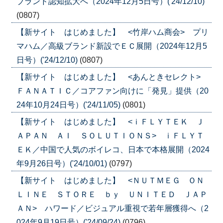
ブランド認知拡大へ（2024年12月5日号）('24/12/10)
(0807)
【新サイト はじめました】 <竹岸ハム商会> プリ
マハム／高級ブランド新設でＥＣ展開（2024年12月5
日号）('24/12/10)
(0807)
【新サイト はじめました】 <あんときセレクト>
ＦＡＮＡＴＩＣ／コアファン向けに「発見」提供（20
24年10月24日号）('24/11/05)
(0801)
【新サイト はじめました】 <ｉＦＬＹＴＥＫ Ｊ
ＡＰＡＮ ＡＩ ＳＯＬＵＴＩＯＮＳ> ｉＦＬＹＴ
ＥＫ／中国で人気のボイレコ、日本で本格展開（2024
年9月26日号）('24/10/01)
(0797)
【新サイト はじめました】 <ＮＵＴＭＥＧ ＯＮ
ＬＩＮＥ ＳＴＯＲＥ ｂｙ ＵＮＩＴＥＤ ＪＡＰ
ＡＮ> ハワード／ビジュアル重視で若年層獲得へ（2
024年9月19日号）('24/09/24)
(0796)