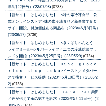
Ｎ ＪＡＰＡＮ／韓国コスメのお試しサービス（2023
年6月22日号）('23/07/08)
(0738)
【新サイト はじめました】 <味の素冷凍食品 公
式オンラインストア>味の素冷凍食品／新事業でＥＣ
サイト開設、付加価値ある商品を（2023年6月8日号）
('23/06/17)
(0736)
【新サイト はじめました】 <きくばりべんとう
ライフミール>シルバーライフ／二つの冷凍総菜ブラ
ンドを開始（2023年5月25日号）('23/05/29)
(0734)
【新サイト はじめました】 <ｔｈｅ ｇｒｏｃｅ
ｒｉｅｓ ｓｈｏｐ Ｌｏｋａ>イースト／メタバー
スで接客サービス提供（2023年5月18日号）('23/05/2
2)
(0733)
【新サイト はじめました】 〈Ａ・Ａ・ＲＡ〉柴田
／色が伝えて傘の魅力を訴求（2023年5月11日号）('2
3/05/19)
(0732)