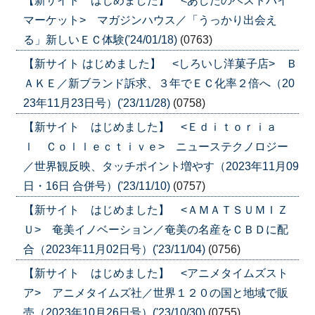
【新サイト はじめました】 <あしたのベストバイ
マーケット> マガジンハウス／「うっかり出会え
る」新しいＥＣ体験('24/01/18)
(0763)
【新サイト はじめました】 <しろいし洋菓子店> Ｂ
ＡＫＥ／新ブランド訴求、３年でＥＣ化率２倍へ（20
23年11月23日号）('23/11/28)
(0758)
【新サイト はじめました】 <Ｅｄｉｔｏｒｉａ
ｌ Ｃｏｌｌｅｃｔｉｖｅ> ニューステクノロジー
／世界観反映、タッチポイント増やす（2023年11月09
日・16日 合併号）('23/11/10)
(0757)
【新サイト はじめました】 <ＡＭＡＴＳＵＭＩＺ
Ｕ> 奄美イノベーション／奄美の名産をＣＢＤに配
合（2023年11月02日号）('23/11/04)
(0756)
【新サイト はじめました】 <アニメタイムズスト
ア> アニメタイムズ社／世界１２０の国と地域で販
売（2023年10月26日号）('23/10/30)
(0755)