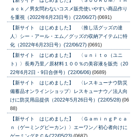
【新サイト はじめました】 〈ＳＵＯＲＵＭ〉ｉＨ
ａｃｋ／男女問わないコスメ販売使いやすい商品作り
を重視（2022年6月23日号）('22/06/27)
(0691)
【新サイト はじめました】 〈推し活グッズの達
人〉シー・アール・エム／グッズの収納アイテムに特
化（2022年6月23日号）('22/06/27)
(0691)
【新サイト はじめました】 〈ｕｎｉｔｏ（ユニ
ト）〉長寿乃里／原材料１００％の美容液を販売（20
22年6月2日・9日合併号）('22/06/06)
(0689)
【新サイト はじめました】 〈レスキューナウ防災
備蓄品オンラインショップ〉レスキューナウ／法人向
けに防災用品提供（2022年5月26日号）('22/05/28)
(06
88)
【新サイト はじめました】 〈ＧａｍｉｎｇＰｃａ
ｎ（ゲーミングピーカン）〉エーワン／初心者向けに
ゲーミングＰＣを('22/05/23)
(0687)