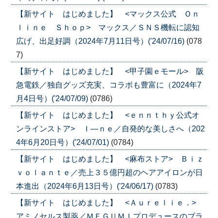
【新サイト はじめました】 <マックス公式 Ｏｎ
ｌｉｎｅ Ｓｈｏｐ> マックス／ＳＮＳ機転に認知
広げ、出足好調（2024年7月11日号）('24/07/16)
(078
7)
【新サイト はじめました】 <甲子園ｅモール> 阪
急電鉄／独自グッズ充実、コラボも豊富に（2024年7
月4日号）('24/07/09)
(0786)
【新サイト はじめました】 <ｅｎｎｔｈｙ公式オ
ンラインストア> Ｉ―ｎｅ／自発的な美しさへ（202
4年6月20日号）('24/07/01)
(0784)
【新サイト はじめました】 <麻布ストア> Ｂｉｚ
ｖｏｌａｎｔｅ／売上３５億円超のヘアアイロンが日
本進出（2024年6月13日号）('24/06/17)
(0783)
【新サイト はじめました】 <Ａｕｒｅｌｉｅ．>
アミノセルス製薬／ＭＥＧＵＭＩプロデュースのブラ