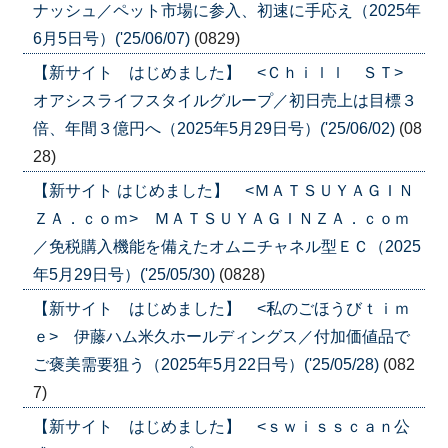
ナッシュ／ペット市場に参入、初速に手応え（2025年
6月5日号）('25/06/07)
(0829)
【新サイト はじめました】 <Ｃｈｉｌｌ ＳＴ>
オアシスライフスタイルグループ／初日売上は目標３
倍、年間３億円へ（2025年5月29日号）('25/06/02)
(08
28)
【新サイト はじめました】 <ＭＡＴＳＵＹＡＧＩＮ
ＺＡ．ｃｏｍ> ＭＡＴＳＵＹＡＧＩＮＺＡ．ｃｏｍ
／免税購入機能を備えたオムニチャネル型ＥＣ（2025
年5月29日号）('25/05/30)
(0828)
【新サイト はじめました】 <私のごほうびｔｉｍ
ｅ> 伊藤ハム米久ホールディングス／付加価値品で
ご褒美需要狙う（2025年5月22日号）('25/05/28)
(082
7)
【新サイト はじめました】 <ｓｗｉｓｓｃａｎ公