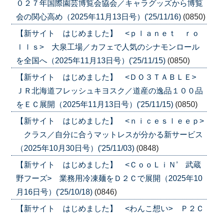
０２７年国際園芸博覧会協会／キャラグッズから博覧
会の関心高め（2025年11月13日号）('25/11/16)
(0850)
【新サイト はじめました】 <ｐｌａｎｅｔ ｒｏ
ｌｌｓ> 大泉工場／カフェで人気のシナモンロール
を全国へ（2025年11月13日号）('25/11/15)
(0850)
【新サイト はじめました】 <ＤＯ３ＴＡＢＬＥ>
ＪＲ北海道フレッシュキヨスク／道産の逸品１００品
をＥＣ展開（2025年11月13日号）('25/11/15)
(0850)
【新サイト はじめました】 <ｎｉｃｅｓｌｅｅｐ>
クラス／自分に合うマットレスが分かる新サービス
（2025年10月30日号）('25/11/03)
(0848)
【新サイト はじめました】 <ＣｏｏＬｉＮ’ 武蔵
野フーズ> 業務用冷凍麺をＤ２Ｃで展開（2025年10
月16日号）('25/10/18)
(0846)
【新サイト はじめました】 <わんこ想い> Ｐ２Ｃ