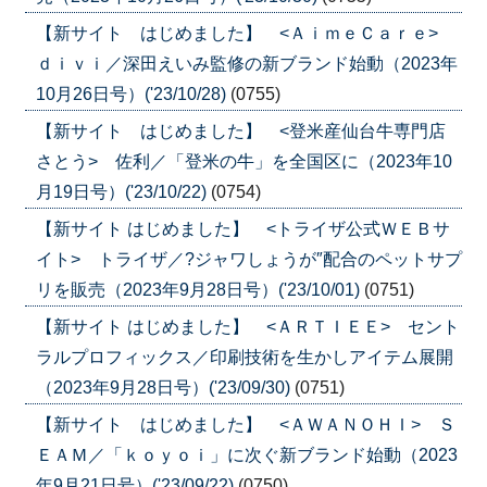
【新サイト はじめました】 <ＡｉｍｅＣａｒｅ>
ｄｉｖｉ／深田えいみ監修の新ブランド始動（2023年
10月26日号）('23/10/28)
(0755)
【新サイト はじめました】 <登米産仙台牛専門店
さとう> 佐利／「登米の牛」を全国区に（2023年10
月19日号）('23/10/22)
(0754)
【新サイト はじめました】 <トライザ公式ＷＥＢサ
イト> トライザ／?ジャワしょうが″配合のペットサプ
リを販売（2023年9月28日号）('23/10/01)
(0751)
【新サイト はじめました】 <ＡＲＴＩＥＥ> セント
ラルプロフィックス／印刷技術を生かしアイテム展開
（2023年9月28日号）('23/09/30)
(0751)
【新サイト はじめました】 <ＡＷＡＮＯＨＩ> Ｓ
ＥＡＭ／「ｋｏｙｏｉ」に次ぐ新ブランド始動（2023
年9月21日号）('23/09/22)
(0750)