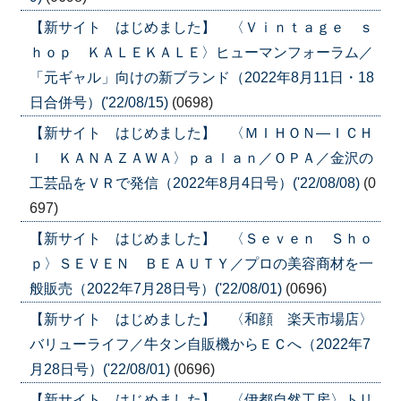
【新サイト はじめました】 〈Ｖｉｎｔａｇｅ ｓ
ｈｏｐ ＫＡＬＥＫＡＬＥ〉ヒューマンフォーラム／
「元ギャル」向けの新ブランド（2022年8月11日・18
日合併号）('22/08/15)
(0698)
【新サイト はじめました】 〈ＭＩＨＯＮ―ＩＣＨ
Ｉ ＫＡＮＡＺＡＷＡ〉ｐａｌａｎ／ＯＰＡ／金沢の
工芸品をＶＲで発信（2022年8月4日号）('22/08/08)
(0
697)
【新サイト はじめました】 〈Ｓｅｖｅｎ Ｓｈｏ
ｐ〉ＳＥＶＥＮ ＢＥＡＵＴＹ／プロの美容商材を一
般販売（2022年7月28日号）('22/08/01)
(0696)
【新サイト はじめました】 〈和顔 楽天市場店〉
バリューライフ／牛タン自販機からＥＣへ（2022年7
月28日号）('22/08/01)
(0696)
【新サイト はじめました】 〈伊都自然工房〉トリ