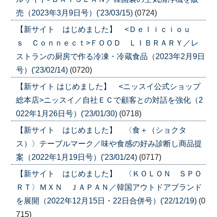
売（2023年3月9日号）('23/03/15)
(0724)
【新サイト はじめました】 <Ｄｅｌｉｃｉｏｕ
ｓ Ｃｏｎｎｅｃｔ>ＦＯＯＤ ＬＩＢＲＡＲＹ／レ
ストランの厨房で作る冷凍・冷蔵食品（2023年2月9日
号）('23/02/14)
(0720)
【新サイト はじめました】 <ニッスイ公式ショップ
総本店>ニッスイ／自社ＥＣで顧客との対話を強化（2
022年1月26日号）('23/01/30)
(0718)
【新サイト はじめました】 〈食＋（ショクタ
ス）〉テーブルマーク／味や食感の好み診断し商品提
案（2022年1月19日号）('23/01/24)
(0717)
【新サイト はじめました】 〈ＫＯＬＯＮ ＳＰＯ
ＲＴ〉ＭＸＮ ＪＡＰＡＮ／韓国アウトドアブランド
を展開（2022年12月15日・22日合併号）('22/12/19)
(0
715)