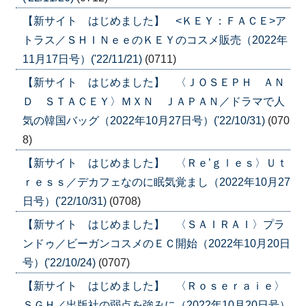
【新サイト はじめました】 <ＫＥＹ：ＦＡＣＥ>ア
トラス／ＳＨＩＮｅｅのＫＥＹのコスメ販売（2022年
11月17日号）('22/11/21)
(0711)
【新サイト はじめました】 〈ＪＯＳＥＰＨ ＡＮ
Ｄ ＳＴＡＣＥＹ〉ＭＸＮ ＪＡＰＡＮ／ドラマで人
気の韓国バッグ（2022年10月27日号）('22/10/31)
(070
8)
【新サイト はじめました】 〈Ｒｅ’ｇｌｅｓ〉Ｕｔ
ｒｅｓｓ／デカフェなのに眠気覚まし（2022年10月27
日号）('22/10/31)
(0708)
【新サイト はじめました】 〈ＳＡＩＲＡＩ〉プラ
ンドゥ／ビーガンコスメのＥＣ開始（2022年10月20日
号）('22/10/24)
(0707)
【新サイト はじめました】 〈Ｒｏｓｅｒａｉｅ〉
ＳＧＨ／出版社の弱点を強みに（2022年10月20日号）