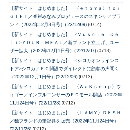
【新サイト はじめました】 〈ｅｔｏｍａ〉ｆｏｒ
ＧＩＦＴ／峯岸みなみプロデュースのスキンケアブラ
ンド（2022年12月8日号）('22/12/09)
(0714)
【新サイト はじめました】 <Ｍｕｓｃｌｅ Ｄｅ
ｌｉ>ＹＯＵＲ ＭＥＡＬ／新ブランド立上げ、ユー
ザー拡大（2022年12月1日号）('22/12/07)
(0713)
【新サイト はじめました】 <シロカオンラインス
トア>シロカ／ＥＣ開設でダイレクトに顧客の声聞く
（2022年12月1日号）('22/12/06)
(0713)
【新サイト はじめました】 〈ＷａＫｓｎａｐ〉ウ
ィゴー／インフルエンサーのＥＣモール開店（2022年
11月24日号）('22/11/28)
(0712)
【新サイト はじめました】 〈ＬＡＭＹ〉ＤＫＳＨ
／独ブランドの筆記具を販売（2022年11月24日号）
('22/11/26)
(0712)