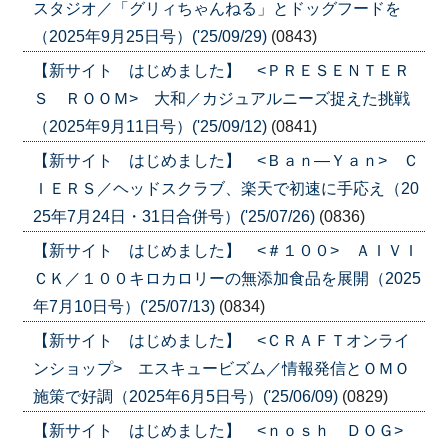
スタジオ／「グリィちゃんねる」とドッグフードを
（2025年9月25日号）('25/09/29)
(0843)
【新サイト はじめました】 <ＰＲＥＳＥＮＴＥＲ
Ｓ ＲＯＯＭ> 大和／カジュアルニーズ捉えた挑戦
（2025年9月11日号）('25/09/12)
(0841)
【新サイト はじめました】 <Ｂａｎ―Ｙａｎ> Ｃ
ＩＥＲＳ／ヘッドスクラブ、楽天で初速に手応え（20
25年7月24日・31日合併号）('25/07/26)
(0836)
【新サイト はじめました】 <＃１００> ＡＩＶＩ
ＣＫ／１００キロカロリーの無添加食品を展開（2025
年7月10日号）('25/07/13)
(0834)
【新サイト はじめました】 <ＣＲＡＦＴオンライ
ンショップ> エスキュービズム／情報発信とＯＭＯ
施策で好調（2025年6月5日号）('25/06/09)
(0829)
【新サイト はじめました】 <ｎｏｓｈ ＤＯＧ>