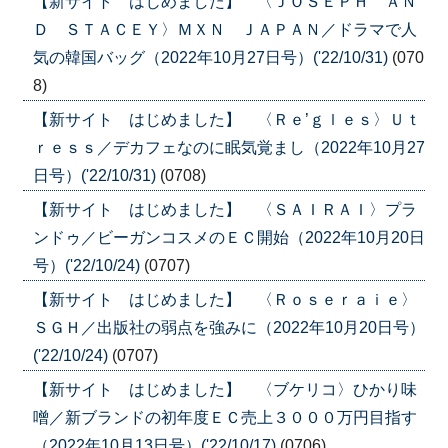
【新サイト はじめました】 〈ＪＯＳＥＰＨ ＡＮ
Ｄ ＳＴＡＣＥＹ〉ＭＸＮ ＪＡＰＡＮ／ドラマで人
気の韓国バッグ（2022年10月27日号）('22/10/31)
(070
8)
【新サイト はじめました】 〈Ｒｅ’ｇｌｅｓ〉Ｕｔ
ｒｅｓｓ／デカフェなのに眠気覚まし（2022年10月27
日号）('22/10/31)
(0708)
【新サイト はじめました】 〈ＳＡＩＲＡＩ〉プラ
ンドゥ／ビーガンコスメのＥＣ開始（2022年10月20日
号）('22/10/24)
(0707)
【新サイト はじめました】 〈Ｒｏｓｅｒａｉｅ〉
ＳＧＨ／出版社の弱点を強みに（2022年10月20日号）
('22/10/24)
(0707)
【新サイト はじめました】 〈ブケリコ〉ひかり味
噌／新ブランドの初年度ＥＣ売上３０００万円目指す
（2022年10月13日号）('22/10/17)
(0706)