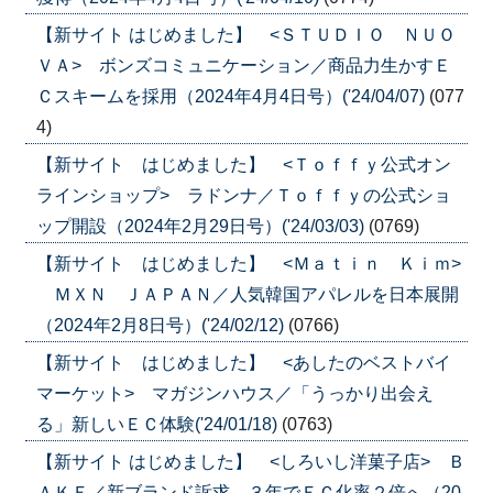
【新サイト はじめました】 <ＳＴＵＤＩＯ ＮＵＯ
ＶＡ> ボンズコミュニケーション／商品力生かすＥ
Ｃスキームを採用（2024年4月4日号）('24/04/07)
(077
4)
【新サイト はじめました】 <Ｔｏｆｆｙ公式オン
ラインショップ> ラドンナ／Ｔｏｆｆｙの公式ショ
ップ開設（2024年2月29日号）('24/03/03)
(0769)
【新サイト はじめました】 <Ｍａｔｉｎ Ｋｉｍ>
ＭＸＮ ＪＡＰＡＮ／人気韓国アパレルを日本展開
（2024年2月8日号）('24/02/12)
(0766)
【新サイト はじめました】 <あしたのベストバイ
マーケット> マガジンハウス／「うっかり出会え
る」新しいＥＣ体験('24/01/18)
(0763)
【新サイト はじめました】 <しろいし洋菓子店> Ｂ
ＡＫＥ／新ブランド訴求、３年でＥＣ化率２倍へ（20