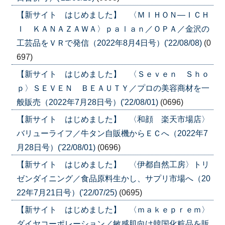
【新サイト はじめました】 〈ＭＩＨＯＮ―ＩＣＨ
Ｉ ＫＡＮＡＺＡＷＡ〉ｐａｌａｎ／ＯＰＡ／金沢の
工芸品をＶＲで発信（2022年8月4日号）('22/08/08)
(0
697)
【新サイト はじめました】 〈Ｓｅｖｅｎ Ｓｈｏ
ｐ〉ＳＥＶＥＮ ＢＥＡＵＴＹ／プロの美容商材を一
般販売（2022年7月28日号）('22/08/01)
(0696)
【新サイト はじめました】 〈和顔 楽天市場店〉
バリューライフ／牛タン自販機からＥＣへ（2022年7
月28日号）('22/08/01)
(0696)
【新サイト はじめました】 〈伊都自然工房〉トリ
ゼンダイニング／食品原料生かし、サプリ市場へ（20
22年7月21日号）('22/07/25)
(0695)
【新サイト はじめました】 〈ｍａｋｅｐｒｅｍ〉
ダイヤコーポレーション／敏感肌向け韓国化粧品を販