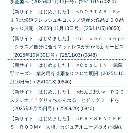
を全国へ（2025年11月13日号）('25/11/15)
(0850)
【新サイト はじめました】 <ＤＯ３ＴＡＢＬＥ>
ＪＲ北海道フレッシュキヨスク／道産の逸品１００品
をＥＣ展開（2025年11月13日号）('25/11/15)
(0850)
【新サイト はじめました】 <ｎｉｃｅｓｌｅｅｐ>
クラス／自分に合うマットレスが分かる新サービス
（2025年10月30日号）('25/11/03)
(0848)
【新サイト はじめました】 <ＣｏｏＬｉＮ’ 武蔵
野フーズ> 業務用冷凍麺をＤ２Ｃで展開（2025年10
月16日号）('25/10/18)
(0846)
【新サイト はじめました】 <わんこ想い> Ｐ２Ｃ
スタジオ／「グリィちゃんねる」とドッグフードを
（2025年9月25日号）('25/09/29)
(0843)
【新サイト はじめました】 <ＰＲＥＳＥＮＴＥＲ
Ｓ ＲＯＯＭ> 大和／カジュアルニーズ捉えた挑戦