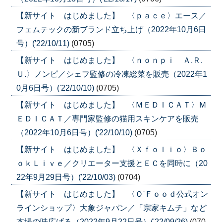
【新サイト はじめました】 〈ｐａｃｅ〉エース／
フェムテックの新ブランド立ち上げ（2022年10月6日
号）('22/10/11)
(0705)
【新サイト はじめました】 〈ｎｏｎｐｉ Ａ.Ｒ.
Ｕ.〉ノンピ／シェフ監修の冷凍総菜を販売（2022年1
0月6日号）('22/10/10)
(0705)
【新サイト はじめました】 〈ＭＥＤＩＣＡＴ〉Ｍ
ＥＤＩＣＡＴ／専門家監修の猫用スキンケアを販売
（2022年10月6日号）('22/10/10)
(0705)
【新サイト はじめました】 〈Ｘｆｏｌｉｏ〉Ｂｏ
ｏｋＬｉｖｅ／クリエーター支援とＥＣを同時に（20
22年9月29日号）('22/10/03)
(0704)
【新サイト はじめました】 〈Ｏ'Ｆｏｏｄ公式オン
ラインショップ〉大象ジャパン／「宗家キムチ」など
本場の味広げる（2022年9月22日号）('22/09/26)
(070