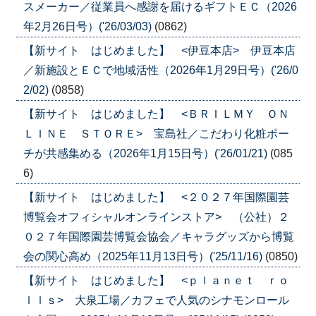
スメーカー／従業員へ感謝を届けるギフトＥＣ（2026
年2月26日号）('26/03/03)
(0862)
【新サイト はじめました】 <伊豆本店> 伊豆本店
／新施設とＥＣで地域活性（2026年1月29日号）('26/0
2/02)
(0858)
【新サイト はじめました】 <ＢＲＩＬＭＹ ＯＮ
ＬＩＮＥ ＳＴＯＲＥ> 宝島社／こだわり化粧ポー
チが共感集める（2026年1月15日号）('26/01/21)
(085
6)
【新サイト はじめました】 <２０２７年国際園芸
博覧会オフィシャルオンラインストア> （公社）２
０２７年国際園芸博覧会協会／キャラグッズから博覧
会の関心高め（2025年11月13日号）('25/11/16)
(0850)
【新サイト はじめました】 <ｐｌａｎｅｔ ｒｏ
ｌｌｓ> 大泉工場／カフェで人気のシナモンロール