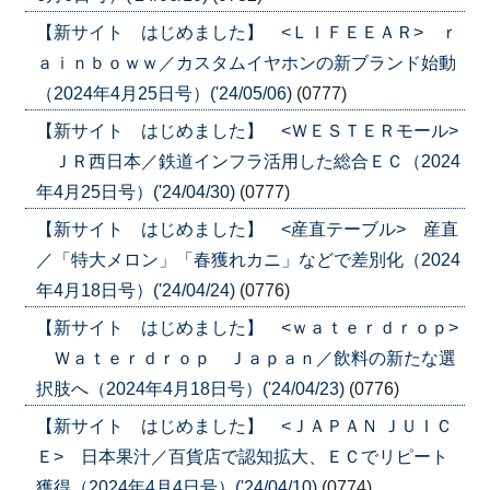
【新サイト はじめました】 <ＬＩＦＥＥＡＲ> ｒ
ａｉｎｂｏｗｗ／カスタムイヤホンの新ブランド始動
（2024年4月25日号）('24/05/06)
(0777)
【新サイト はじめました】 <ＷＥＳＴＥＲモール>
ＪＲ西日本／鉄道インフラ活用した総合ＥＣ（2024
年4月25日号）('24/04/30)
(0777)
【新サイト はじめました】 <産直テーブル> 産直
／「特大メロン」「春獲れカニ」などで差別化（2024
年4月18日号）('24/04/24)
(0776)
【新サイト はじめました】 <ｗａｔｅｒｄｒｏｐ>
Ｗａｔｅｒｄｒｏｐ Ｊａｐａｎ／飲料の新たな選
択肢へ（2024年4月18日号）('24/04/23)
(0776)
【新サイト はじめました】 <ＪＡＰＡＮ ＪＵＩＣ
Ｅ> 日本果汁／百貨店で認知拡大、ＥＣでリピート
獲得（2024年4月4日号）('24/04/10)
(0774)