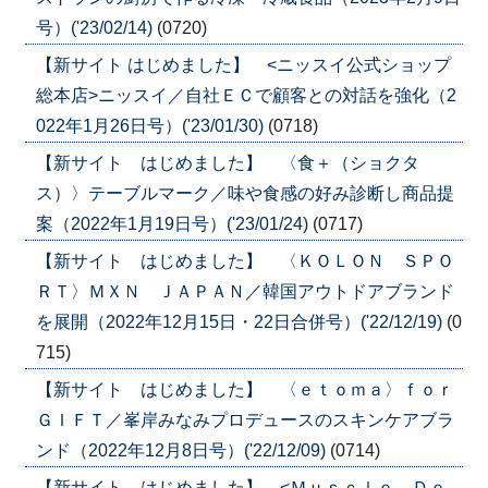
号）('23/02/14)
(0720)
【新サイト はじめました】 <ニッスイ公式ショップ
総本店>ニッスイ／自社ＥＣで顧客との対話を強化（2
022年1月26日号）('23/01/30)
(0718)
【新サイト はじめました】 〈食＋（ショクタ
ス）〉テーブルマーク／味や食感の好み診断し商品提
案（2022年1月19日号）('23/01/24)
(0717)
【新サイト はじめました】 〈ＫＯＬＯＮ ＳＰＯ
ＲＴ〉ＭＸＮ ＪＡＰＡＮ／韓国アウトドアブランド
を展開（2022年12月15日・22日合併号）('22/12/19)
(0
715)
【新サイト はじめました】 〈ｅｔｏｍａ〉ｆｏｒ
ＧＩＦＴ／峯岸みなみプロデュースのスキンケアブラ
ンド（2022年12月8日号）('22/12/09)
(0714)
【新サイト はじめました】 <Ｍｕｓｃｌｅ Ｄｅ