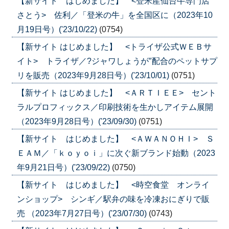
【新サイト はじめました】 <登米産仙台牛専門店
さとう> 佐利／「登米の牛」を全国区に（2023年10
月19日号）('23/10/22)
(0754)
【新サイト はじめました】 <トライザ公式ＷＥＢサ
イト> トライザ／?ジャワしょうが″配合のペットサプ
リを販売（2023年9月28日号）('23/10/01)
(0751)
【新サイト はじめました】 <ＡＲＴＩＥＥ> セント
ラルプロフィックス／印刷技術を生かしアイテム展開
（2023年9月28日号）('23/09/30)
(0751)
【新サイト はじめました】 <ＡＷＡＮＯＨＩ> Ｓ
ＥＡＭ／「ｋｏｙｏｉ」に次ぐ新ブランド始動（2023
年9月21日号）('23/09/22)
(0750)
【新サイト はじめました】 <時空食堂 オンライ
ンショップ> シンギ／駅弁の味を冷凍おにぎりで販
売 （2023年7月27日号）('23/07/30)
(0743)