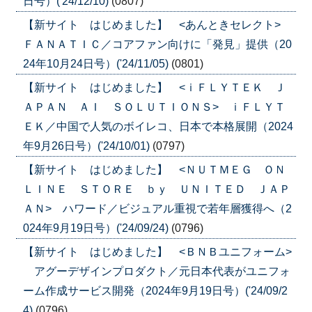
日号）('24/12/10)
(0807)
【新サイト はじめました】 <あんときセレクト>
ＦＡＮＡＴＩＣ／コアファン向けに「発見」提供（20
24年10月24日号）('24/11/05)
(0801)
【新サイト はじめました】 <ｉＦＬＹＴＥＫ Ｊ
ＡＰＡＮ ＡＩ ＳＯＬＵＴＩＯＮＳ> ｉＦＬＹＴ
ＥＫ／中国で人気のボイレコ、日本で本格展開（2024
年9月26日号）('24/10/01)
(0797)
【新サイト はじめました】 <ＮＵＴＭＥＧ ＯＮ
ＬＩＮＥ ＳＴＯＲＥ ｂｙ ＵＮＩＴＥＤ ＪＡＰ
ＡＮ> ハワード／ビジュアル重視で若年層獲得へ（2
024年9月19日号）('24/09/24)
(0796)
【新サイト はじめました】 <ＢＮＢユニフォーム>
アグーデザインプロダクト／元日本代表がユニフォ
ーム作成サービス開発（2024年9月19日号）('24/09/2
4)
(0796)