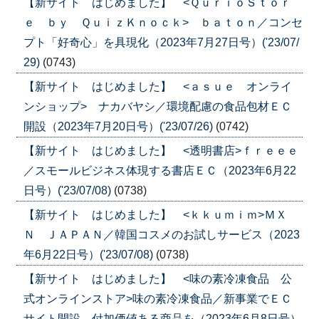
【新サイト はじめました】 <ＱｕｒｉｏＳｔｏｒ
ｅ ｂｙ ＱｕｉｚＫｎｏｃｋ> ｂａｔｏｎ／コンセ
プト「好奇心」を具現化（2023年7月27日号）('23/07/
29)
(0743)
【新サイト はじめました】 <ａｓｕｅ オンライ
ンショップ> ナカバヤシ／環境配慮の食品包材ＥＣ
開設（2023年7月20日号）('23/07/26)
(0742)
【新サイト はじめました】 <透明書店>ｆｒｅｅｅ
／スモールビジネス体現する書店ＥＣ（2023年6月22
日号）('23/07/08)
(0738)
【新サイト はじめました】 <ｋｋｕｍｉｍ>ＭＸ
Ｎ ＪＡＰＡＮ／韓国コスメのお試しサービス（2023
年6月22日号）('23/07/08)
(0738)
【新サイト はじめました】 <味の素冷凍食品 公
式オンラインストア>味の素冷凍食品／新事業でＥＣ
サイト開設、付加価値ある商品を（2023年6月8日号）