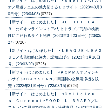
【新サイト はじめました】 <ｏｎｅｌｉｔ>カラバ
オ／尾道デニムの魅力伝えるＥＣサイト（2023年3月3
0日号）('23/04/03)
(0727)
【新サイト はじめました】 <ＬＩＨＩＴ ＬＡ
Ｂ．公式オンラインストア>リヒトラブ／商品の検索
性にこだわるサイト開設（2023年3月23日号）('23/03/
27)
(0726)
【新サイト はじめました】 <ＬＥＡＧＵＥ>ＬＥＡＧ
ＵＥ／広告戦略に注力、認知広げる（2023年3月16日
号）('23/03/20)
(0725)
【新サイトはじめました】 <ＫＯＭＭＡオフィシャ
ルサイト>ＢＡＹＳＥＡＮ／韓国製の空気清浄機を販
売（2023年3月9日号）('23/03/15)
(0724)
【新サイト はじめました】 <Ｄｅｌｉｃｉｏｕ
ｓ Ｃｏｎｎｅｃｔ>ＦＯＯＤ ＬＩＢＲＡＲＹ／レ
ストランの厨房で作る冷凍・冷蔵食品（2023年2月9日