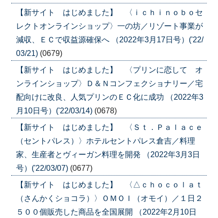
【新サイト はじめました】 〈ｉｃｈｉｎｏｂｏセ
レクトオンラインショップ〉一の坊／リゾート事業が
減収、ＥＣで収益源確保へ （2022年3月17日号）('22/
03/21)
(0679)
【新サイト はじめました】 〈プリンに恋して オ
ンラインショップ〉Ｄ＆Ｎコンフェクショナリー／宅
配向けに改良、人気プリンのＥＣ化に成功 （2022年3
月10日号）('22/03/14)
(0678)
【新サイト はじめました】 〈Ｓｔ．Ｐａｌａｃｅ
（セントパレス）〉ホテルセントパレス倉吉／料理
家、生産者とヴィーガン料理を開発 （2022年3月3日
号）('22/03/07)
(0677)
【新サイト はじめました】 〈△ｃｈｏｃｏｌａｔ
（さんかくショコラ）〉ＯＭＯＩ（オモイ）／１日２
５００個販売した商品を全国展開 （2022年2月10日