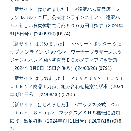
【新サイト はじめました】 <滝沢ハム直営店「レ
ッケルバルト本店」公式オンラインストア> 滝沢ハ
ム／新しい食肉体験で月商５００万円目指す（2024年
9月5日号）('24/09/10)
(0974)
【新サイト はじめました】 <ハリー・ポッター ショ
ップ オンライン ジャパン> ワーナーブラザーススタ
ジオジャパン／国内初直営ＥＣがメディアでも話題
（2024年8月8日･15日合併号）('24/08/20)
(0791)
【新サイト はじめました】 <てんとてん> ＴＥＮＴ
ＯＴＥＮ／商品１万点、組み合わせ提案で訴求（2024
年8月1日号）('24/08/06)
(0790)
【新サイト はじめました】 <マックス公式 Ｏｎ
ｌｉｎｅ Ｓｈｏｐ> マックス／ＳＮＳ機転に認知
広げ、出足好調（2024年7月11日号）('24/07/16)
(078
7)