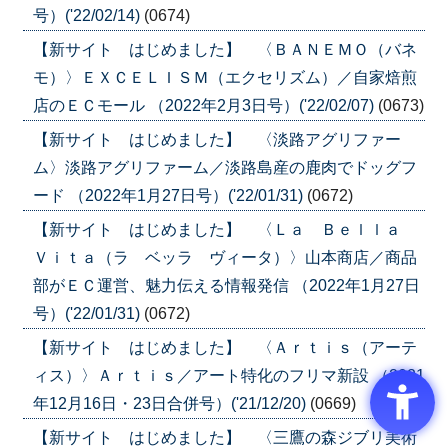
号）('22/02/14)
(0674)
【新サイト はじめました】 〈ＢＡＮＥＭＯ（バネ
モ）〉ＥＸＣＥＬＩＳＭ（エクセリズム）／自家焙煎
店のＥＣモール （2022年2月3日号）('22/02/07)
(0673)
【新サイト はじめました】 〈淡路アグリファー
ム〉淡路アグリファーム／淡路島産の鹿肉でドッグフ
ード （2022年1月27日号）('22/01/31)
(0672)
【新サイト はじめました】 〈Ｌａ Ｂｅｌｌａ
Ｖｉｔａ（ラ ベッラ ヴィータ）〉山本商店／商品
部がＥＣ運営、魅力伝える情報発信 （2022年1月27日
号）('22/01/31)
(0672)
【新サイト はじめました】 〈Ａｒｔｉｓ（アーテ
ィス）〉Ａｒｔｉｓ／アート特化のフリマ新設 （2021
年12月16日・23日合併号）('21/12/20)
(0669)
【新サイト はじめました】 〈三鷹の森ジブリ美術