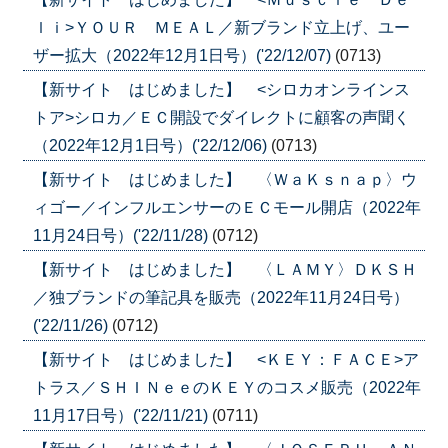
ｌｉ>ＹＯＵＲ ＭＥＡＬ／新ブランド立上げ、ユー
ザー拡大（2022年12月1日号）('22/12/07)
(0713)
【新サイト はじめました】 <シロカオンラインス
トア>シロカ／ＥＣ開設でダイレクトに顧客の声聞く
（2022年12月1日号）('22/12/06)
(0713)
【新サイト はじめました】 〈ＷａＫｓｎａｐ〉ウ
ィゴー／インフルエンサーのＥＣモール開店（2022年
11月24日号）('22/11/28)
(0712)
【新サイト はじめました】 〈ＬＡＭＹ〉ＤＫＳＨ
／独ブランドの筆記具を販売（2022年11月24日号）
('22/11/26)
(0712)
【新サイト はじめました】 <ＫＥＹ：ＦＡＣＥ>ア
トラス／ＳＨＩＮｅｅのＫＥＹのコスメ販売（2022年
11月17日号）('22/11/21)
(0711)