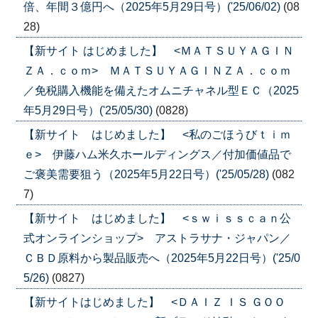
倍、年間３億円へ（2025年5月29日号）('25/06/02)
(08
28)
【新サイト はじめました】 <ＭＡＴＳＵＹＡＧＩＮ
ＺＡ．ｃｏｍ> ＭＡＴＳＵＹＡＧＩＮＺＡ．ｃｏｍ
／免税購入機能を備えたオムニチャネル型ＥＣ（2025
年5月29日号）('25/05/30)
(0828)
【新サイト はじめました】 <私のごほうびｔｉｍ
ｅ> 伊藤ハム米久ホールディングス／付加価値品で
ご褒美需要狙う（2025年5月22日号）('25/05/28)
(082
7)
【新サイト はじめました】 <ｓｗｉｓｓｃａｎ公
式オンラインショップ> アストラサナ・ジャパン／
ＣＢＤ原料から製品販売へ（2025年5月22日号）('25/0
5/26)
(0827)
【新サイトはじめました】 <ＤＡＩＺ ＩＳ ＧＯＯ