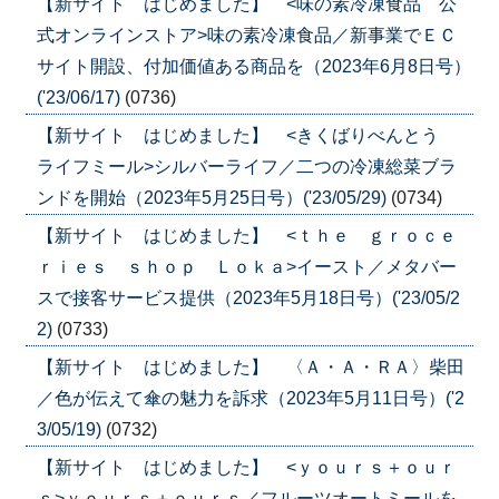
【新サイト はじめました】 <味の素冷凍食品 公
式オンラインストア>味の素冷凍食品／新事業でＥＣ
サイト開設、付加価値ある商品を（2023年6月8日号）
('23/06/17)
(0736)
【新サイト はじめました】 <きくばりべんとう
ライフミール>シルバーライフ／二つの冷凍総菜ブラ
ンドを開始（2023年5月25日号）('23/05/29)
(0734)
【新サイト はじめました】 <ｔｈｅ ｇｒｏｃｅ
ｒｉｅｓ ｓｈｏｐ Ｌｏｋａ>イースト／メタバー
スで接客サービス提供（2023年5月18日号）('23/05/2
2)
(0733)
【新サイト はじめました】 〈Ａ・Ａ・ＲＡ〉柴田
／色が伝えて傘の魅力を訴求（2023年5月11日号）('2
3/05/19)
(0732)
【新サイト はじめました】 <ｙｏｕｒｓ＋ｏｕｒ
ｓ>ｙｏｕｒｓ＋ｏｕｒｓ／フルーツオートミールを