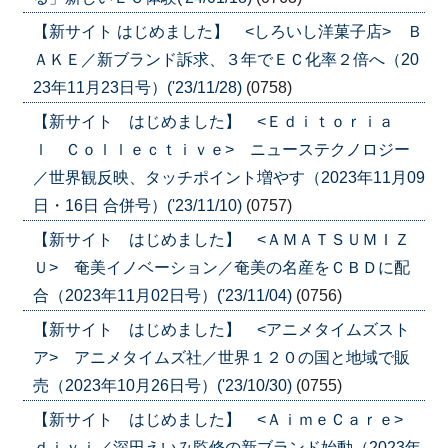
【新サイト はじめました】 <しろいし洋菓子店> Ｂ
ＡＫＥ／新ブランド訴求、３年でＥＣ化率２倍へ（20
23年11月23日号）('23/11/28)
(0758)
【新サイト はじめました】 <Ｅｄｉｔｏｒｉａ
ｌ Ｃｏｌｌｅｃｔｉｖｅ> ニューステクノロジー
／世界観反映、タッチポイント増やす（2023年11月09
日・16日 合併号）('23/11/10)
(0757)
【新サイト はじめました】 <ＡＭＡＴＳＵＭＩＺ
Ｕ> 奄美イノベーション／奄美の名産をＣＢＤに配
合（2023年11月02日号）('23/11/04)
(0756)
【新サイト はじめました】 <アニメタイムズスト
ア> アニメタイムズ社／世界１２０の国と地域で販
売（2023年10月26日号）('23/10/30)
(0755)
【新サイト はじめました】 <ＡｉｍｅＣａｒｅ>
ｄｉｖｉ／深田えいみ監修の新ブランド始動（2023年