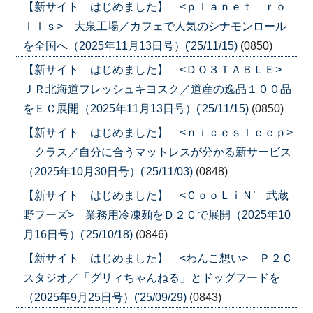
【新サイト はじめました】 <ｐｌａｎｅｔ ｒｏ
ｌｌｓ> 大泉工場／カフェで人気のシナモンロール
を全国へ（2025年11月13日号）('25/11/15)
(0850)
【新サイト はじめました】 <ＤＯ３ＴＡＢＬＥ>
ＪＲ北海道フレッシュキヨスク／道産の逸品１００品
をＥＣ展開（2025年11月13日号）('25/11/15)
(0850)
【新サイト はじめました】 <ｎｉｃｅｓｌｅｅｐ>
クラス／自分に合うマットレスが分かる新サービス
（2025年10月30日号）('25/11/03)
(0848)
【新サイト はじめました】 <ＣｏｏＬｉＮ’ 武蔵
野フーズ> 業務用冷凍麺をＤ２Ｃで展開（2025年10
月16日号）('25/10/18)
(0846)
【新サイト はじめました】 <わんこ想い> Ｐ２Ｃ
スタジオ／「グリィちゃんねる」とドッグフードを
（2025年9月25日号）('25/09/29)
(0843)