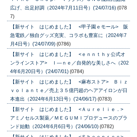
広げ、出足好調（2024年7月11日号）('24/07/16)
(078
7)
【新サイト はじめました】 <甲子園ｅモール> 阪
急電鉄／独自グッズ充実、コラボも豊富に（2024年7
月4日号）('24/07/09)
(0786)
【新サイト はじめました】 <ｅｎｎｔｈｙ公式オ
ンラインストア> Ｉ―ｎｅ／自発的な美しさへ（202
4年6月20日号）('24/07/01)
(0784)
【新サイト はじめました】 <麻布ストア> Ｂｉｚ
ｖｏｌａｎｔｅ／売上３５億円超のヘアアイロンが日
本進出（2024年6月13日号）('24/06/17)
(0783)
【新サイト はじめました】 <Ａｕｒｅｌｉｅ．>
アミノセルス製薬／ＭＥＧＵＭＩプロデュースのブラ
ンド始動（2024年6月6日号）('24/06/10)
(0782)
【新サイト はじめました】 <Ｓｈｅｅｐｒｅｅ>