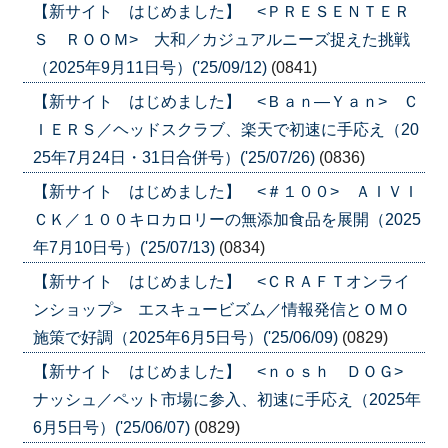
【新サイト はじめました】 <ＰＲＥＳＥＮＴＥＲ
Ｓ ＲＯＯＭ> 大和／カジュアルニーズ捉えた挑戦
（2025年9月11日号）('25/09/12)
(0841)
【新サイト はじめました】 <Ｂａｎ―Ｙａｎ> Ｃ
ＩＥＲＳ／ヘッドスクラブ、楽天で初速に手応え（20
25年7月24日・31日合併号）('25/07/26)
(0836)
【新サイト はじめました】 <＃１００> ＡＩＶＩ
ＣＫ／１００キロカロリーの無添加食品を展開（2025
年7月10日号）('25/07/13)
(0834)
【新サイト はじめました】 <ＣＲＡＦＴオンライ
ンショップ> エスキュービズム／情報発信とＯＭＯ
施策で好調（2025年6月5日号）('25/06/09)
(0829)
【新サイト はじめました】 <ｎｏｓｈ ＤＯＧ>
ナッシュ／ペット市場に参入、初速に手応え（2025年
6月5日号）('25/06/07)
(0829)