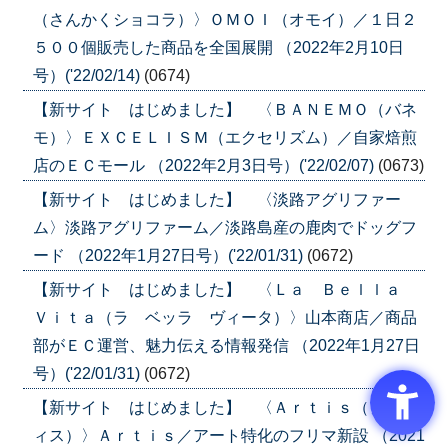
（さんかくショコラ）〉ＯＭＯＩ（オモイ）／１日２
５００個販売した商品を全国展開 （2022年2月10日
号）('22/02/14)
(0674)
【新サイト はじめました】 〈ＢＡＮＥＭＯ（バネ
モ）〉ＥＸＣＥＬＩＳＭ（エクセリズム）／自家焙煎
店のＥＣモール （2022年2月3日号）('22/02/07)
(0673)
【新サイト はじめました】 〈淡路アグリファー
ム〉淡路アグリファーム／淡路島産の鹿肉でドッグフ
ード （2022年1月27日号）('22/01/31)
(0672)
【新サイト はじめました】 〈Ｌａ Ｂｅｌｌａ
Ｖｉｔａ（ラ ベッラ ヴィータ）〉山本商店／商品
部がＥＣ運営、魅力伝える情報発信 （2022年1月27日
号）('22/01/31)
(0672)
【新サイト はじめました】 〈Ａｒｔｉｓ（アーテ
ィス）〉Ａｒｔｉｓ／アート特化のフリマ新設 （2021