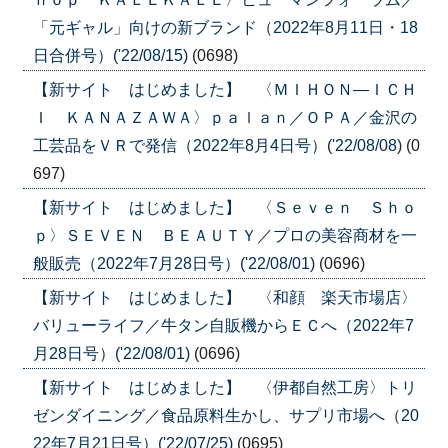
「元ギャル」向けの新ブランド（2022年8月11日・18
日合併号）('22/08/15)
(0698)
【新サイト はじめました】 〈ＭＩＨＯＮ―ＩＣＨ
Ｉ ＫＡＮＡＺＡＷＡ〉ｐａｌａｎ／ＯＰＡ／金沢の
工芸品をＶＲで発信（2022年8月4日号）('22/08/08)
(0
697)
【新サイト はじめました】 〈Ｓｅｖｅｎ Ｓｈｏ
ｐ〉ＳＥＶＥＮ ＢＥＡＵＴＹ／プロの美容商材を一
般販売（2022年7月28日号）('22/08/01)
(0696)
【新サイト はじめました】 〈和顔 楽天市場店〉
バリューライフ／牛タン自販機からＥＣへ（2022年7
月28日号）('22/08/01)
(0696)
【新サイト はじめました】 〈伊都自然工房〉トリ
ゼンダイニング／食品原料生かし、サプリ市場へ（20
22年7月21日号）('22/07/25)
(0695)