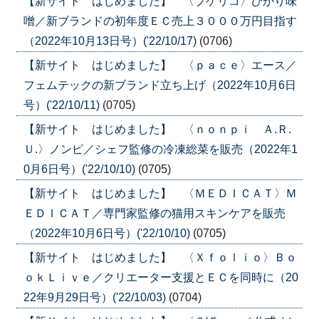
【新サイト はじめました】 〈ブケリコ〉ひかり味
噌／新ブランドの初年度ＥＣ売上３０００万円目指す
（2022年10月13日号）('22/10/17)
(0706)
【新サイト はじめました】 〈ｐａｃｅ〉エース／
フェムテックの新ブランド立ち上げ（2022年10月6日
号）('22/10/11)
(0705)
【新サイト はじめました】 〈ｎｏｎｐｉ Ａ.Ｒ.
Ｕ.〉ノンピ／シェフ監修の冷凍総菜を販売（2022年1
0月6日号）('22/10/10)
(0705)
【新サイト はじめました】 〈ＭＥＤＩＣＡＴ〉Ｍ
ＥＤＩＣＡＴ／専門家監修の猫用スキンケアを販売
（2022年10月6日号）('22/10/10)
(0705)
【新サイト はじめました】 〈Ｘｆｏｌｉｏ〉Ｂｏ
ｏｋＬｉｖｅ／クリエーター支援とＥＣを同時に（20
22年9月29日号）('22/10/03)
(0704)