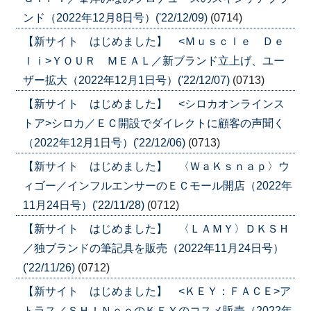
ンド（2022年12月8日号）('22/12/09)
(0714)
【新サイト はじめました】 <Ｍｕｓｃｌｅ Ｄｅ
ｌｉ>ＹＯＵＲ ＭＥＡＬ／新ブランド立上げ、ユー
ザー拡大（2022年12月1日号）('22/12/07)
(0713)
【新サイト はじめました】 <シロカオンラインス
トア>シロカ／ＥＣ開設でダイレクトに顧客の声聞く
（2022年12月1日号）('22/12/06)
(0713)
【新サイト はじめました】 〈ＷａＫｓｎａｐ〉ウ
ィゴー／インフルエンサーのＥＣモール開店（2022年
11月24日号）('22/11/28)
(0712)
【新サイト はじめました】 〈ＬＡＭＹ〉ＤＫＳＨ
／独ブランドの筆記具を販売（2022年11月24日号）
('22/11/26)
(0712)
【新サイト はじめました】 <ＫＥＹ：ＦＡＣＥ>ア
トラス／ＳＨＩＮｅｅのＫＥＹのコスメ販売（2022年