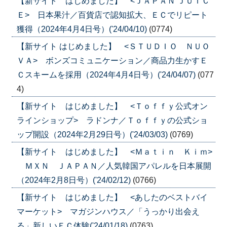
【新サイト はじめました】 <ＪＡＰＡＮ ＪＵＩＣ
Ｅ> 日本果汁／百貨店で認知拡大、ＥＣでリピート
獲得（2024年4月4日号）('24/04/10)
(0774)
【新サイト はじめました】 <ＳＴＵＤＩＯ ＮＵＯ
ＶＡ> ボンズコミュニケーション／商品力生かすＥ
Ｃスキームを採用（2024年4月4日号）('24/04/07)
(077
4)
【新サイト はじめました】 <Ｔｏｆｆｙ公式オン
ラインショップ> ラドンナ／Ｔｏｆｆｙの公式ショ
ップ開設（2024年2月29日号）('24/03/03)
(0769)
【新サイト はじめました】 <Ｍａｔｉｎ Ｋｉｍ>
ＭＸＮ ＪＡＰＡＮ／人気韓国アパレルを日本展開
（2024年2月8日号）('24/02/12)
(0766)
【新サイト はじめました】 <あしたのベストバイ
マーケット> マガジンハウス／「うっかり出会え
る」新しいＥＣ体験('24/01/18)
(0763)