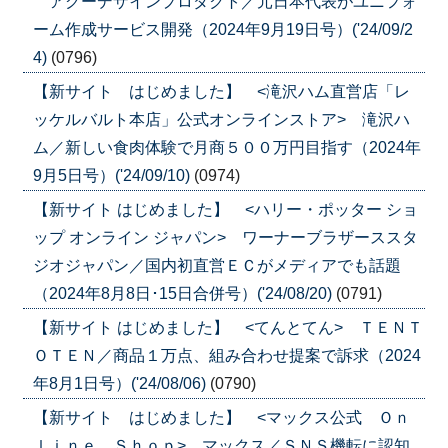
アグーデザインプロダクト／元日本代表がユニフォ
ーム作成サービス開発（2024年9月19日号）('24/09/2
4)
(0796)
【新サイト はじめました】 <滝沢ハム直営店「レ
ッケルバルト本店」公式オンラインストア> 滝沢ハ
ム／新しい食肉体験で月商５００万円目指す（2024年
9月5日号）('24/09/10)
(0974)
【新サイト はじめました】 <ハリー・ポッター ショ
ップ オンライン ジャパン> ワーナーブラザーススタ
ジオジャパン／国内初直営ＥＣがメディアでも話題
（2024年8月8日･15日合併号）('24/08/20)
(0791)
【新サイト はじめました】 <てんとてん> ＴＥＮＴ
ＯＴＥＮ／商品１万点、組み合わせ提案で訴求（2024
年8月1日号）('24/08/06)
(0790)
【新サイト はじめました】 <マックス公式 Ｏｎ
ｌｉｎｅ Ｓｈｏｐ> マックス／ＳＮＳ機転に認知