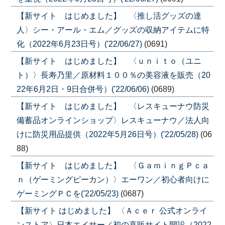
【新サイト はじめました】 〈推し活グッズの達
人〉シー・アール・エム／グッズの収納アイテムに特
化（2022年6月23日号）('22/06/27)
(0691)
【新サイト はじめました】 〈ｕｎｉｔｏ（ユニ
ト）〉長寿乃里／原材料１００％の美容液を販売（20
22年6月2日・9日合併号）('22/06/06)
(0689)
【新サイト はじめました】 〈レスキューナウ防災
備蓄品オンラインショップ〉レスキューナウ／法人向
けに防災用品提供（2022年5月26日号）('22/05/28)
(06
88)
【新サイト はじめました】 〈ＧａｍｉｎｇＰｃａ
ｎ（ゲーミングピーカン）〉エーワン／初心者向けに
ゲーミングＰＣを('22/05/23)
(0687)
【新サイト はじめました】 〈Ａｃｅｒ 公式オンライ
ンストア〉日本エイサー／初の直販サイト開設（2022