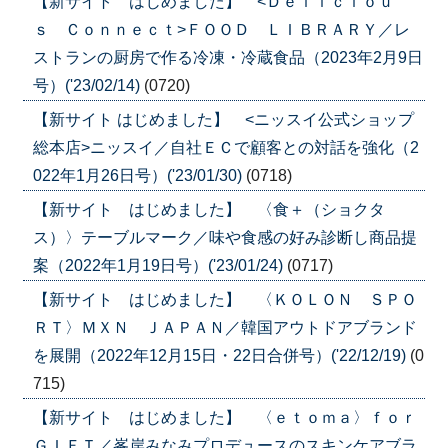
【新サイト はじめました】 <Ｄｅｌｉｃｉｏｕ
ｓ Ｃｏｎｎｅｃｔ>ＦＯＯＤ ＬＩＢＲＡＲＹ／レ
ストランの厨房で作る冷凍・冷蔵食品（2023年2月9日
号）('23/02/14)
(0720)
【新サイト はじめました】 <ニッスイ公式ショップ
総本店>ニッスイ／自社ＥＣで顧客との対話を強化（2
022年1月26日号）('23/01/30)
(0718)
【新サイト はじめました】 〈食＋（ショクタ
ス）〉テーブルマーク／味や食感の好み診断し商品提
案（2022年1月19日号）('23/01/24)
(0717)
【新サイト はじめました】 〈ＫＯＬＯＮ ＳＰＯ
ＲＴ〉ＭＸＮ ＪＡＰＡＮ／韓国アウトドアブランド
を展開（2022年12月15日・22日合併号）('22/12/19)
(0
715)
【新サイト はじめました】 〈ｅｔｏｍａ〉ｆｏｒ
ＧＩＦＴ／峯岸みなみプロデュースのスキンケアブラ