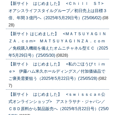
【新サイト はじめました】 <Ｃｈｉｌｌ ＳＴ>
オアシスライフスタイルグループ／初日売上は目標３
倍、年間３億円へ（2025年5月29日号）('25/06/02)
(08
28)
【新サイト はじめました】 <ＭＡＴＳＵＹＡＧＩＮ
ＺＡ．ｃｏｍ> ＭＡＴＳＵＹＡＧＩＮＺＡ．ｃｏｍ
／免税購入機能を備えたオムニチャネル型ＥＣ（2025
年5月29日号）('25/05/30)
(0828)
【新サイト はじめました】 <私のごほうびｔｉｍ
ｅ> 伊藤ハム米久ホールディングス／付加価値品で
ご褒美需要狙う（2025年5月22日号）('25/05/28)
(082
7)
【新サイト はじめました】 <ｓｗｉｓｓｃａｎ公
式オンラインショップ> アストラサナ・ジャパン／
ＣＢＤ原料から製品販売へ（2025年5月22日号）('25/0