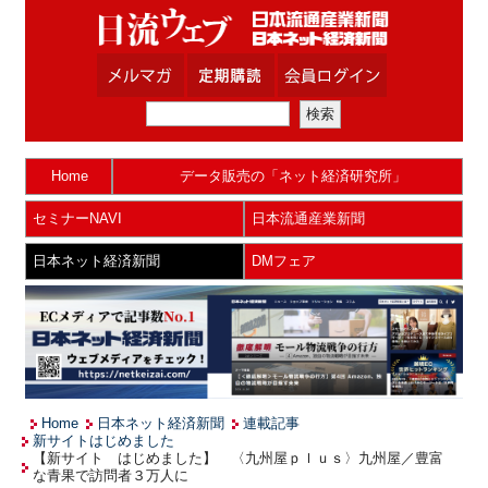
Home
データ販売の「ネット経済研究所」
セミナーNAVI
日本流通産業新聞
日本ネット経済新聞
DMフェア
Home
日本ネット経済新聞
連載記事
新サイトはじめました
【新サイト はじめました】 〈九州屋ｐｌｕｓ〉九州屋／豊富
な青果で訪問者３万人に