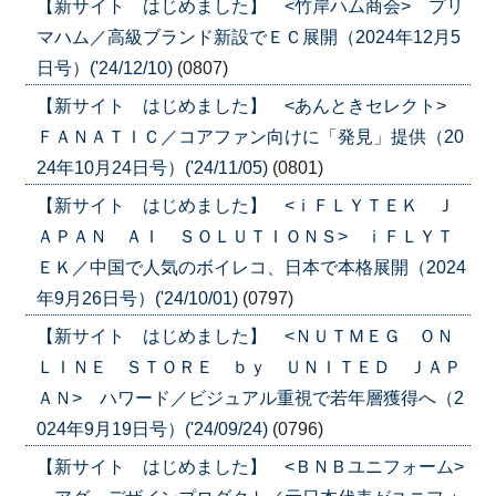
【新サイト はじめました】 <竹岸ハム商会> プリ
マハム／高級ブランド新設でＥＣ展開（2024年12月5
日号）('24/12/10)
(0807)
【新サイト はじめました】 <あんときセレクト>
ＦＡＮＡＴＩＣ／コアファン向けに「発見」提供（20
24年10月24日号）('24/11/05)
(0801)
【新サイト はじめました】 <ｉＦＬＹＴＥＫ Ｊ
ＡＰＡＮ ＡＩ ＳＯＬＵＴＩＯＮＳ> ｉＦＬＹＴ
ＥＫ／中国で人気のボイレコ、日本で本格展開（2024
年9月26日号）('24/10/01)
(0797)
【新サイト はじめました】 <ＮＵＴＭＥＧ ＯＮ
ＬＩＮＥ ＳＴＯＲＥ ｂｙ ＵＮＩＴＥＤ ＪＡＰ
ＡＮ> ハワード／ビジュアル重視で若年層獲得へ（2
024年9月19日号）('24/09/24)
(0796)
【新サイト はじめました】 <ＢＮＢユニフォーム>