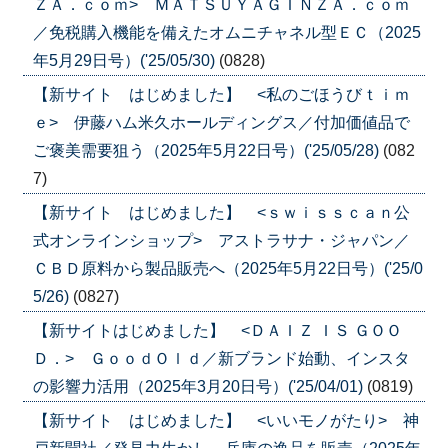
ＺＡ．ｃｏｍ> ＭＡＴＳＵＹＡＧＩＮＺＡ．ｃｏｍ
／免税購入機能を備えたオムニチャネル型ＥＣ（2025
年5月29日号）('25/05/30)
(0828)
【新サイト はじめました】 <私のごほうびｔｉｍ
ｅ> 伊藤ハム米久ホールディングス／付加価値品で
ご褒美需要狙う（2025年5月22日号）('25/05/28)
(082
7)
【新サイト はじめました】 <ｓｗｉｓｓｃａｎ公
式オンラインショップ> アストラサナ・ジャパン／
ＣＢＤ原料から製品販売へ（2025年5月22日号）('25/0
5/26)
(0827)
【新サイトはじめました】 <ＤＡＩＺ ＩＳ ＧＯＯ
Ｄ．> ＧｏｏｄＯｌｄ／新ブランド始動、インスタ
の影響力活用（2025年3月20日号）('25/04/01)
(0819)
【新サイト はじめました】 <いいモノがたり> 神