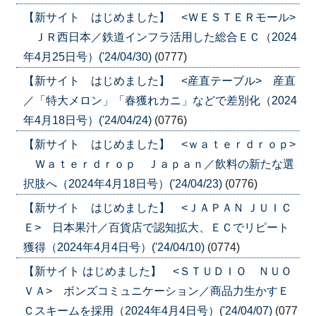
【新サイト はじめました】 <ＷＥＳＴＥＲモール>
ＪＲ西日本／鉄道インフラ活用した総合ＥＣ（2024
年4月25日号）('24/04/30)
(0777)
【新サイト はじめました】 <産直テーブル> 産直
／「特大メロン」「春獲れカニ」などで差別化（2024
年4月18日号）('24/04/24)
(0776)
【新サイト はじめました】 <ｗａｔｅｒｄｒｏｐ>
Ｗａｔｅｒｄｒｏｐ Ｊａｐａｎ／飲料の新たな選
択肢へ（2024年4月18日号）('24/04/23)
(0776)
【新サイト はじめました】 <ＪＡＰＡＮ ＪＵＩＣ
Ｅ> 日本果汁／百貨店で認知拡大、ＥＣでリピート
獲得（2024年4月4日号）('24/04/10)
(0774)
【新サイト はじめました】 <ＳＴＵＤＩＯ ＮＵＯ
ＶＡ> ボンズコミュニケーション／商品力生かすＥ
Ｃスキームを採用（2024年4月4日号）('24/04/07)
(077