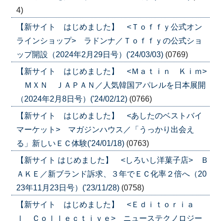
4)
【新サイト はじめました】 <Ｔｏｆｆｙ公式オン
ラインショップ> ラドンナ／Ｔｏｆｆｙの公式ショ
ップ開設（2024年2月29日号）('24/03/03)
(0769)
【新サイト はじめました】 <Ｍａｔｉｎ Ｋｉｍ>
ＭＸＮ ＪＡＰＡＮ／人気韓国アパレルを日本展開
（2024年2月8日号）('24/02/12)
(0766)
【新サイト はじめました】 <あしたのベストバイ
マーケット> マガジンハウス／「うっかり出会え
る」新しいＥＣ体験('24/01/18)
(0763)
【新サイト はじめました】 <しろいし洋菓子店> Ｂ
ＡＫＥ／新ブランド訴求、３年でＥＣ化率２倍へ（20
23年11月23日号）('23/11/28)
(0758)
【新サイト はじめました】 <Ｅｄｉｔｏｒｉａ
ｌ Ｃｏｌｌｅｃｔｉｖｅ> ニューステクノロジー