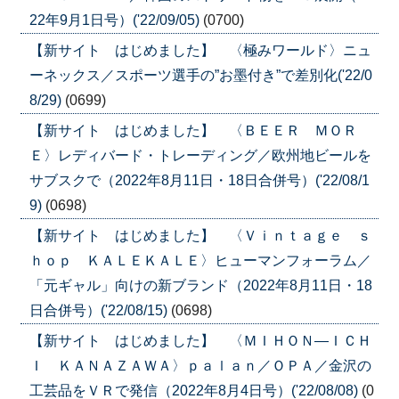
22年9月1日号）('22/09/05)
(0700)
【新サイト はじめました】 〈極みワールド〉ニュ
ーネックス／スポーツ選手の”お墨付き”で差別化('22/0
8/29)
(0699)
【新サイト はじめました】 〈ＢＥＥＲ ＭＯＲ
Ｅ〉レディバード・トレーディング／欧州地ビールを
サブスクで（2022年8月11日・18日合併号）('22/08/1
9)
(0698)
【新サイト はじめました】 〈Ｖｉｎｔａｇｅ ｓ
ｈｏｐ ＫＡＬＥＫＡＬＥ〉ヒューマンフォーラム／
「元ギャル」向けの新ブランド（2022年8月11日・18
日合併号）('22/08/15)
(0698)
【新サイト はじめました】 〈ＭＩＨＯＮ―ＩＣＨ
Ｉ ＫＡＮＡＺＡＷＡ〉ｐａｌａｎ／ＯＰＡ／金沢の
工芸品をＶＲで発信（2022年8月4日号）('22/08/08)
(0