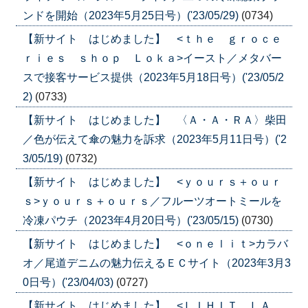
ンドを開始（2023年5月25日号）('23/05/29)
(0734)
【新サイト はじめました】 <ｔｈｅ ｇｒｏｃｅ
ｒｉｅｓ ｓｈｏｐ Ｌｏｋａ>イースト／メタバー
スで接客サービス提供（2023年5月18日号）('23/05/2
2)
(0733)
【新サイト はじめました】 〈Ａ・Ａ・ＲＡ〉柴田
／色が伝えて傘の魅力を訴求（2023年5月11日号）('2
3/05/19)
(0732)
【新サイト はじめました】 <ｙｏｕｒｓ＋ｏｕｒ
ｓ>ｙｏｕｒｓ＋ｏｕｒｓ／フルーツオートミールを
冷凍パウチ（2023年4月20日号）('23/05/15)
(0730)
【新サイト はじめました】 <ｏｎｅｌｉｔ>カラバ
オ／尾道デニムの魅力伝えるＥＣサイト（2023年3月3
0日号）('23/04/03)
(0727)
【新サイト はじめました】 <ＬＩＨＩＴ ＬＡ