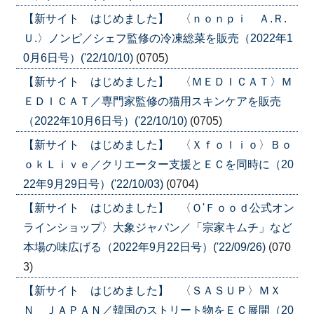
【新サイト はじめました】 〈ｎｏｎｐｉ Ａ.Ｒ.
Ｕ.〉ノンピ／シェフ監修の冷凍総菜を販売（2022年1
0月6日号）('22/10/10)
(0705)
【新サイト はじめました】 〈ＭＥＤＩＣＡＴ〉Ｍ
ＥＤＩＣＡＴ／専門家監修の猫用スキンケアを販売
（2022年10月6日号）('22/10/10)
(0705)
【新サイト はじめました】 〈Ｘｆｏｌｉｏ〉Ｂｏ
ｏｋＬｉｖｅ／クリエーター支援とＥＣを同時に（20
22年9月29日号）('22/10/03)
(0704)
【新サイト はじめました】 〈Ｏ'Ｆｏｏｄ公式オン
ラインショップ〉大象ジャパン／「宗家キムチ」など
本場の味広げる（2022年9月22日号）('22/09/26)
(070
3)
【新サイト はじめました】 〈ＳＡＳＵＰ〉ＭＸ
Ｎ ＪＡＰＡＮ／韓国のストリート物をＥＣ展開（20