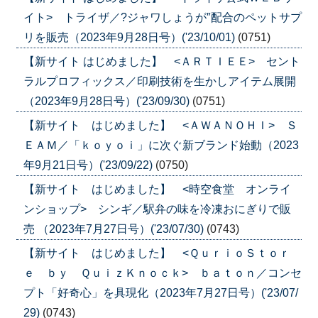
イト> トライザ／?ジャワしょうが″配合のペットサプ
リを販売（2023年9月28日号）('23/10/01)
(0751)
【新サイト はじめました】 <ＡＲＴＩＥＥ> セント
ラルプロフィックス／印刷技術を生かしアイテム展開
（2023年9月28日号）('23/09/30)
(0751)
【新サイト はじめました】 <ＡＷＡＮＯＨＩ> Ｓ
ＥＡＭ／「ｋｏｙｏｉ」に次ぐ新ブランド始動（2023
年9月21日号）('23/09/22)
(0750)
【新サイト はじめました】 <時空食堂 オンライ
ンショップ> シンギ／駅弁の味を冷凍おにぎりで販
売 （2023年7月27日号）('23/07/30)
(0743)
【新サイト はじめました】 <ＱｕｒｉｏＳｔｏｒ
ｅ ｂｙ ＱｕｉｚＫｎｏｃｋ> ｂａｔｏｎ／コンセ
プト「好奇心」を具現化（2023年7月27日号）('23/07/
29)
(0743)