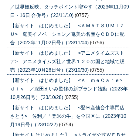
／世界観反映、タッチポイント増やす（2023年11月09
日・16日 合併号）('23/11/10)
(0757)
【新サイト はじめました】 <ＡＭＡＴＳＵＭＩＺ
Ｕ> 奄美イノベーション／奄美の名産をＣＢＤに配
合（2023年11月02日号）('23/11/04)
(0756)
【新サイト はじめました】 <アニメタイムズスト
ア> アニメタイムズ社／世界１２０の国と地域で販
売（2023年10月26日号）('23/10/30)
(0755)
【新サイト はじめました】 <ＡｉｍｅＣａｒｅ>
ｄｉｖｉ／深田えいみ監修の新ブランド始動（2023年
10月26日号）('23/10/28)
(0755)
【新サイト はじめました】 <登米産仙台牛専門店
さとう> 佐利／「登米の牛」を全国区に（2023年10
月19日号）('23/10/22)
(0754)
【新サイト はじめました】 <トライザ公式ＷＥＢサ