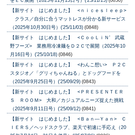
をＥＣ展開（2025年11月13日号）('25/11/15)
(0850)
【新サイト はじめました】 <ｎｉｃｅｓｌｅｅｐ>
クラス／自分に合うマットレスが分かる新サービス
（2025年10月30日号）('25/11/03)
(0848)
【新サイト はじめました】 <ＣｏｏＬｉＮ’ 武蔵
野フーズ> 業務用冷凍麺をＤ２Ｃで展開（2025年10
月16日号）('25/10/18)
(0846)
【新サイト はじめました】 <わんこ想い> Ｐ２Ｃ
スタジオ／「グリィちゃんねる」とドッグフードを
（2025年9月25日号）('25/09/29)
(0843)
【新サイト はじめました】 <ＰＲＥＳＥＮＴＥＲ
Ｓ ＲＯＯＭ> 大和／カジュアルニーズ捉えた挑戦
（2025年9月11日号）('25/09/12)
(0841)
【新サイト はじめました】 <Ｂａｎ―Ｙａｎ> Ｃ
ＩＥＲＳ／ヘッドスクラブ、楽天で初速に手応え（20