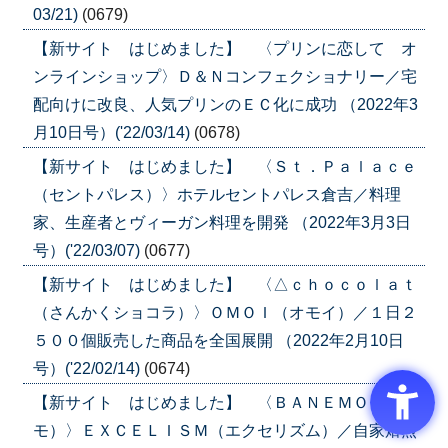
03/21)
(0679)
【新サイト はじめました】 〈プリンに恋して オ
ンラインショップ〉Ｄ＆Ｎコンフェクショナリー／宅
配向けに改良、人気プリンのＥＣ化に成功 （2022年3
月10日号）('22/03/14)
(0678)
【新サイト はじめました】 〈Ｓｔ．Ｐａｌａｃｅ
（セントパレス）〉ホテルセントパレス倉吉／料理
家、生産者とヴィーガン料理を開発 （2022年3月3日
号）('22/03/07)
(0677)
【新サイト はじめました】 〈△ｃｈｏｃｏｌａｔ
（さんかくショコラ）〉ＯＭＯＩ（オモイ）／１日２
５００個販売した商品を全国展開 （2022年2月10日
号）('22/02/14)
(0674)
【新サイト はじめました】 〈ＢＡＮＥＭＯ（バネ
モ）〉ＥＸＣＥＬＩＳＭ（エクセリズム）／自家焙煎