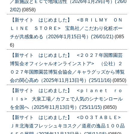
／新施設とＥＣで地域活性（2026年1月29日号）('26/0
2/02)
(0858)
【新サイト はじめました】 <ＢＲＩＬＭＹ ＯＮ
ＬＩＮＥ ＳＴＯＲＥ> 宝島社／こだわり化粧ポー
チが共感集める（2026年1月15日号）('26/01/21)
(085
6)
【新サイト はじめました】 <２０２７年国際園芸
博覧会オフィシャルオンラインストア> （公社）２
０２７年国際園芸博覧会協会／キャラグッズから博覧
会の関心高め（2025年11月13日号）('25/11/16)
(0850)
【新サイト はじめました】 <ｐｌａｎｅｔ ｒｏ
ｌｌｓ> 大泉工場／カフェで人気のシナモンロール
を全国へ（2025年11月13日号）('25/11/15)
(0850)
【新サイト はじめました】 <ＤＯ３ＴＡＢＬＥ>
ＪＲ北海道フレッシュキヨスク／道産の逸品１００品