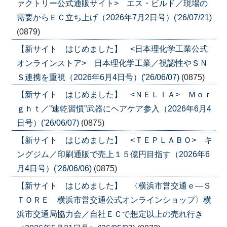
ァクトリー公式通販サイト> エス・ビルド／現場の
需要からＥＣ立ち上げ（2026年7月2日号）('26/07/21)
(0879)
【新サイト はじめました】 <日本理化学工業公式
オンラインストア> 日本理化学工業／視認性やＳＮ
Ｓ連携を重視（2026年6月4日号）('26/06/07)
(0875)
【新サイト はじめました】 <ＮＥＬＩＡ> Ｍｏｒ
ｇｈｔ／”速乾習慣”武器にヘアケア参入（2026年6月4
日号）('26/06/07)
(0875)
【新サイト はじめました】 <ＴＥＰＬＡＢＯ> キ
ングジム／印刷通販で売上１５億円目指す（2026年6
月4日号）('26/06/06)
(0875)
【新サイト はじめました】 〈横浜市営交通ｅ―Ｓ
ＴＯＲＥ 横浜市営交通公式オンラインショップ〉横
浜市交通局協力会／自社ＥＣで想定以上の売れ行き