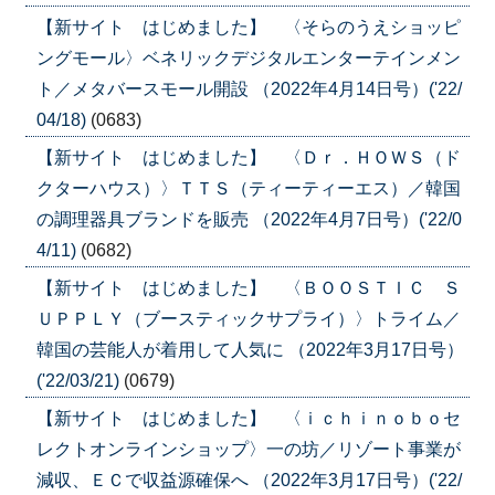
【新サイト はじめました】 〈そらのうえショッピ
ングモール〉ベネリックデジタルエンターテインメン
ト／メタバースモール開設 （2022年4月14日号）('22/
04/18)
(0683)
【新サイト はじめました】 〈Ｄｒ．ＨＯＷＳ（ド
クターハウス）〉ＴＴＳ（ティーティーエス）／韓国
の調理器具ブランドを販売 （2022年4月7日号）('22/0
4/11)
(0682)
【新サイト はじめました】 〈ＢＯＯＳＴＩＣ Ｓ
ＵＰＰＬＹ（ブースティックサプライ）〉トライム／
韓国の芸能人が着用して人気に （2022年3月17日号）
('22/03/21)
(0679)
【新サイト はじめました】 〈ｉｃｈｉｎｏｂｏセ
レクトオンラインショップ〉一の坊／リゾート事業が
減収、ＥＣで収益源確保へ （2022年3月17日号）('22/