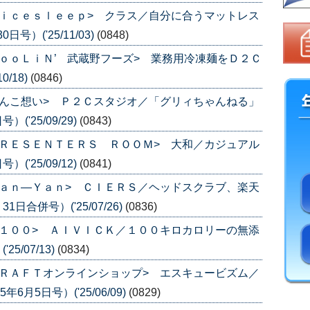
ｉｃｅｓｌｅｅｐ> クラス／自分に合うマットレス
号）('25/11/03)
(0848)
ｏｏＬｉＮ’ 武蔵野フーズ> 業務用冷凍麺をＤ２Ｃ
0/18)
(0846)
んこ想い> Ｐ２Ｃスタジオ／「グリィちゃんねる」
('25/09/29)
(0843)
ＲＥＳＥＮＴＥＲＳ ＲＯＯＭ> 大和／カジュアル
('25/09/12)
(0841)
ａｎ―Ｙａｎ> ＣＩＥＲＳ／ヘッドスクラブ、楽天
日合併号）('25/07/26)
(0836)
１００> ＡＩＶＩＣＫ／１００キロカロリーの無添
5/07/13)
(0834)
ＲＡＦＴオンラインショップ> エスキュービズム／
月5日号）('25/06/09)
(0829)