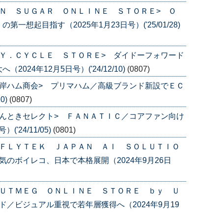
Ｎ ＳＵＧＡＲ ＯＮＬＩＮＥ ＳＴＯＲＥ> Ｏ
想起目指す（2025年1月23日号）('25/01/28)
Ｙ．ＣＹＣＬＥ ＳＴＯＲＥ> ダイドーフォワード
24年12月5日号）('24/12/10)
(0807)
岸ハム商会> プリマハム／高級ブランド新設でＥＣ
0)
(0807)
んときセレクト> ＦＡＮＡＴＩＣ／コアファン向け
'24/11/05)
(0801)
ｉＦＬＹＴＥＫ ＪＡＰＡＮ ＡＩ ＳＯＬＵＴＩＯ
のボイレコ、日本で本格展開（2024年9月26日
ＮＵＴＭＥＧ ＯＮＬＩＮＥ ＳＴＯＲＥ ｂｙ Ｕ
／ビジュアル重視で若年層獲得へ（2024年9月19