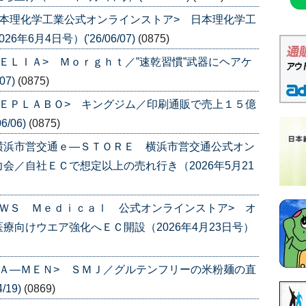
本理化学工業公式オンラインストア> 日本理化学工
6月4日号）('26/06/07)
(0875)
ＥＬＩＡ> Ｍｏｒｇｈｔ／”速乾習慣”武器にヘアケ
07)
(0875)
ＥＰＬＡＢＯ> キングジム／印刷通販で売上１５億
/06)
(0875)
横浜市営交通ｅ―ＳＴＯＲＥ 横浜市営交通公式オン
会／自社ＥＣで想定以上の売れ行き（2026年5月21
ＷＳ Ｍｅｄｉｃａｌ 公式オンラインストア> オ
療向けウエア強化へＥＣ開設（2026年4月23日号）
Ａ―ＭＥＮ> ＳＭＪ／グルテンフリーの米粉麺の直
/19)
(0869)