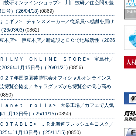
口技研オンラインショップ> 川口技研／住空間を豊
）('26/04/18)
(0869)
ょこギフ> チャンスメーカー／従業員へ感謝を届け
6/03/03)
(0862)
豆本店> 伊豆本店／新施設とＥＣで地域活性（2026
ＲＩＬＭＹ ＯＮＬＩＮＥ ＳＴＯＲＥ> 宝島社／
年1月15日号）('26/01/21)
(0856)
２０２７年国際園芸博覧会オフィシャルオンラインス
園芸博覧会協会／キャラグッズから博覧会の関心高め
(0850)
ｌａｎｅｔ ｒｏｌｌｓ> 大泉工場／カフェで人気
13日号）('25/11/15)
(0850)
Ｏ３ＴＡＢＬＥ> ＪＲ北海道フレッシュキヨスク／
11月13日号）('25/11/15)
(0850)