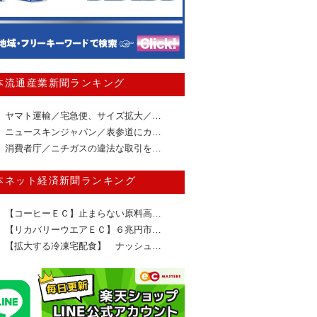
本流通産業新聞ランキング
ヤマト運輸／宅急便、サイズ拡大／…
ニュースキンジャパン／表参道にカ…
消費者庁／ニチガスの違法な取引を…
本ネット経済新聞ランキング
【コーヒーＥＣ】止まらない原料高…
【リカバリーウエアＥＣ】６兆円市…
【拡大する冷凍宅配食】 ナッシュ…