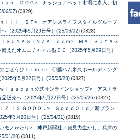
ｏｓｈ ＤＯＧ> ナッシュ／ペット市場に参入、初
06/07)
(0829)
ｈｉｌｌ ＳＴ> オアシスライフスタイルグループ
25年5月29日号）('25/06/02)
(0828)
ＡＴＳＵＹＡＧＩＮＺＡ．ｃｏｍ> ＭＡＴＳＵＹＡＧ
備えたオムニチャネル型ＥＣ（2025年5月29日号）
のごほうびｔｉｍｅ> 伊藤ハム米久ホールディング
年5月22日号）('25/05/28)
(0827)
ｗｉｓｓｃａｎ公式オンラインショップ> アストラ
へ（2025年5月22日号）('25/05/26)
(0827)
ＩＺ ＩＳ ＧＯＯＤ．> ＧｏｏｄＯｌｄ／新ブラン
3月20日号）('25/04/01)
(0819)
いモノがたり> 神戸新聞社／発見力生かし、兵庫の
/01/28)
(0811)