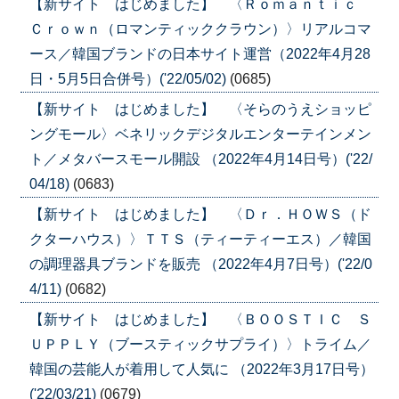
【新サイト はじめました】 〈Ｒｏｍａｎｔｉｃ
Ｃｒｏｗｎ（ロマンティッククラウン）〉リアルコマ
ース／韓国ブランドの日本サイト運営（2022年4月28
日・5月5日合併号）('22/05/02)
(0685)
【新サイト はじめました】 〈そらのうえショッピ
ングモール〉ベネリックデジタルエンターテインメン
ト／メタバースモール開設 （2022年4月14日号）('22/
04/18)
(0683)
【新サイト はじめました】 〈Ｄｒ．ＨＯＷＳ（ド
クターハウス）〉ＴＴＳ（ティーティーエス）／韓国
の調理器具ブランドを販売 （2022年4月7日号）('22/0
4/11)
(0682)
【新サイト はじめました】 〈ＢＯＯＳＴＩＣ Ｓ
ＵＰＰＬＹ（ブースティックサプライ）〉トライム／
韓国の芸能人が着用して人気に （2022年3月17日号）
('22/03/21)
(0679)