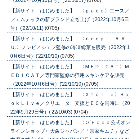
（2022年10月13日号）('22/10/17)
(0706)
【新サイト はじめました】 〈ｐａｃｅ〉エース／
フェムテックの新ブランド立ち上げ（2022年10月6日
号）('22/10/11)
(0705)
【新サイト はじめました】 〈ｎｏｎｐｉ Ａ.Ｒ.
Ｕ.〉ノンピ／シェフ監修の冷凍総菜を販売（2022年1
0月6日号）('22/10/10)
(0705)
【新サイト はじめました】 〈ＭＥＤＩＣＡＴ〉Ｍ
ＥＤＩＣＡＴ／専門家監修の猫用スキンケアを販売
（2022年10月6日号）('22/10/10)
(0705)
【新サイト はじめました】 〈Ｘｆｏｌｉｏ〉Ｂｏ
ｏｋＬｉｖｅ／クリエーター支援とＥＣを同時に（20
22年9月29日号）('22/10/03)
(0704)
【新サイト はじめました】 〈Ｏ'Ｆｏｏｄ公式オン
ラインショップ〉大象ジャパン／「宗家キムチ」など