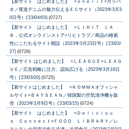
【新サイト はじめました】 <ｏｎｅｌｉｔ>カラバ
オ／尾道デニムの魅力伝えるＥＣサイト（2023年3月3
0日号）('23/04/03)
(0727)
【新サイト はじめました】 <ＬＩＨＩＴ ＬＡ
Ｂ．公式オンラインストア>リヒトラブ／商品の検索
性にこだわるサイト開設（2023年3月23日号）('23/03/
27)
(0726)
【新サイト はじめました】 <ＬＥＡＧＵＥ>ＬＥＡＧ
ＵＥ／広告戦略に注力、認知広げる（2023年3月16日
号）('23/03/20)
(0725)
【新サイトはじめました】 <ＫＯＭＭＡオフィシャ
ルサイト>ＢＡＹＳＥＡＮ／韓国製の空気清浄機を販
売（2023年3月9日号）('23/03/15)
(0724)
【新サイト はじめました】 <Ｄｅｌｉｃｉｏｕ
ｓ Ｃｏｎｎｅｃｔ>ＦＯＯＤ ＬＩＢＲＡＲＹ／レ