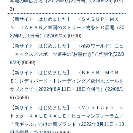
本場の味広げる（2022年9月22日号）('22/09/26)
(070
3)
【新サイト はじめました】 〈ＳＡＳＵＰ〉ＭＸ
Ｎ ＪＡＰＡＮ／韓国のストリート物をＥＣ展開（20
22年9月1日号）('22/09/05)
(0700)
【新サイト はじめました】 〈極みワールド〉ニュ
ーネックス／スポーツ選手の”お墨付き”で差別化('22/0
8/29)
(0699)
【新サイト はじめました】 〈ＢＥＥＲ ＭＯＲ
Ｅ〉レディバード・トレーディング／欧州地ビールを
サブスクで（2022年8月11日・18日合併号）('22/08/1
9)
(0698)
【新サイト はじめました】 〈Ｖｉｎｔａｇｅ ｓ
ｈｏｐ ＫＡＬＥＫＡＬＥ〉ヒューマンフォーラム／
「元ギャル」向けの新ブランド（2022年8月11日・18
日合併号）('22/08/15)
(0698)