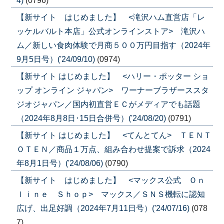
4)
(0796)
【新サイト はじめました】 <滝沢ハム直営店「レ
ッケルバルト本店」公式オンラインストア> 滝沢ハ
ム／新しい食肉体験で月商５００万円目指す（2024年
9月5日号）('24/09/10)
(0974)
【新サイト はじめました】 <ハリー・ポッター ショ
ップ オンライン ジャパン> ワーナーブラザーススタ
ジオジャパン／国内初直営ＥＣがメディアでも話題
（2024年8月8日･15日合併号）('24/08/20)
(0791)
【新サイト はじめました】 <てんとてん> ＴＥＮＴ
ＯＴＥＮ／商品１万点、組み合わせ提案で訴求（2024
年8月1日号）('24/08/06)
(0790)
【新サイト はじめました】 <マックス公式 Ｏｎ
ｌｉｎｅ Ｓｈｏｐ> マックス／ＳＮＳ機転に認知
広げ、出足好調（2024年7月11日号）('24/07/16)
(078
7)