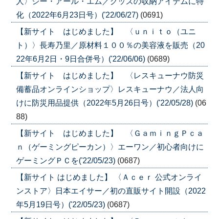
人〉シー・アール・エム／グッズの収納アイテムに特
化（2022年6月23日号）('22/06/27)
(0691)
【新サイト はじめました】 〈ｕｎｉｔｏ（ユニ
ト）〉長寿乃里／原材料１００％の美容液を販売（20
22年6月2日・9日合併号）('22/06/06)
(0689)
【新サイト はじめました】 〈レスキューナウ防災
備蓄品オンラインショップ〉レスキューナウ／法人向
けに防災用品提供（2022年5月26日号）('22/05/28)
(06
88)
【新サイト はじめました】 〈ＧａｍｉｎｇＰｃａ
ｎ（ゲーミングピーカン）〉エーワン／初心者向けに
ゲーミングＰＣを('22/05/23)
(0687)
【新サイト はじめました】 〈Ａｃｅｒ 公式オンライ
ンストア〉日本エイサー／初の直販サイト開設（2022
年5月19日号）('22/05/23)
(0687)