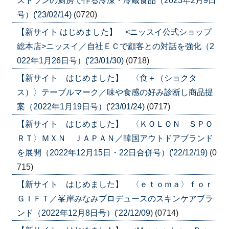
ストランの厨房で作る冷凍・冷蔵食品（2023年2月9日
号）('23/02/14)
(0720)
【新サイト はじめました】 <ニッスイ公式ショップ
総本店>ニッスイ／自社ＥＣで顧客との対話を強化（2
022年1月26日号）('23/01/30)
(0718)
【新サイト はじめました】 〈食＋（ショクタ
ス）〉テーブルマーク／味や食感の好み診断し商品提
案（2022年1月19日号）('23/01/24)
(0717)
【新サイト はじめました】 〈ＫＯＬＯＮ ＳＰＯ
ＲＴ〉ＭＸＮ ＪＡＰＡＮ／韓国アウトドアブランド
を展開（2022年12月15日・22日合併号）('22/12/19)
(0
715)
【新サイト はじめました】 〈ｅｔｏｍａ〉ｆｏｒ
ＧＩＦＴ／峯岸みなみプロデュースのスキンケアブラ
ンド（2022年12月8日号）('22/12/09)
(0714)