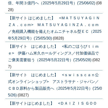
倍、年間３億円へ（2025年5月29日号）('25/06/02)
(08
28)
【新サイト はじめました】 <ＭＡＴＳＵＹＡＧＩＮ
ＺＡ．ｃｏｍ> ＭＡＴＳＵＹＡＧＩＮＺＡ．ｃｏｍ
／免税購入機能を備えたオムニチャネル型ＥＣ（2025
年5月29日号）('25/05/30)
(0828)
【新サイト はじめました】 <私のごほうびｔｉｍ
ｅ> 伊藤ハム米久ホールディングス／付加価値品で
ご褒美需要狙う（2025年5月22日号）('25/05/28)
(082
7)
【新サイト はじめました】 <ｓｗｉｓｓｃａｎ公
式オンラインショップ> アストラサナ・ジャパン／
ＣＢＤ原料から製品販売へ（2025年5月22日号）('25/0
5/26)
(0827)
【新サイトはじめました】 <ＤＡＩＺ ＩＳ ＧＯＯ