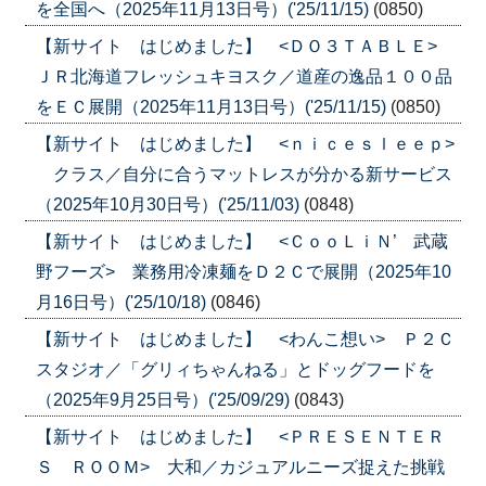
を全国へ（2025年11月13日号）('25/11/15)
(0850)
【新サイト はじめました】 <ＤＯ３ＴＡＢＬＥ>
ＪＲ北海道フレッシュキヨスク／道産の逸品１００品
をＥＣ展開（2025年11月13日号）('25/11/15)
(0850)
【新サイト はじめました】 <ｎｉｃｅｓｌｅｅｐ>
クラス／自分に合うマットレスが分かる新サービス
（2025年10月30日号）('25/11/03)
(0848)
【新サイト はじめました】 <ＣｏｏＬｉＮ’ 武蔵
野フーズ> 業務用冷凍麺をＤ２Ｃで展開（2025年10
月16日号）('25/10/18)
(0846)
【新サイト はじめました】 <わんこ想い> Ｐ２Ｃ
スタジオ／「グリィちゃんねる」とドッグフードを
（2025年9月25日号）('25/09/29)
(0843)
【新サイト はじめました】 <ＰＲＥＳＥＮＴＥＲ
Ｓ ＲＯＯＭ> 大和／カジュアルニーズ捉えた挑戦