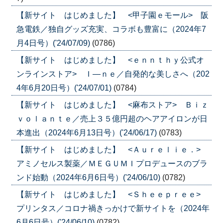
【新サイト はじめました】 <甲子園ｅモール> 阪
急電鉄／独自グッズ充実、コラボも豊富に（2024年7
月4日号）('24/07/09)
(0786)
【新サイト はじめました】 <ｅｎｎｔｈｙ公式オ
ンラインストア> Ｉ―ｎｅ／自発的な美しさへ（202
4年6月20日号）('24/07/01)
(0784)
【新サイト はじめました】 <麻布ストア> Ｂｉｚ
ｖｏｌａｎｔｅ／売上３５億円超のヘアアイロンが日
本進出（2024年6月13日号）('24/06/17)
(0783)
【新サイト はじめました】 <Ａｕｒｅｌｉｅ．>
アミノセルス製薬／ＭＥＧＵＭＩプロデュースのブラ
ンド始動（2024年6月6日号）('24/06/10)
(0782)
【新サイト はじめました】 <Ｓｈｅｅｐｒｅｅ>
プリンタス／コロナ禍きっかけで新サイトを（2024年
6月6日号）('24/06/10)
(0782)