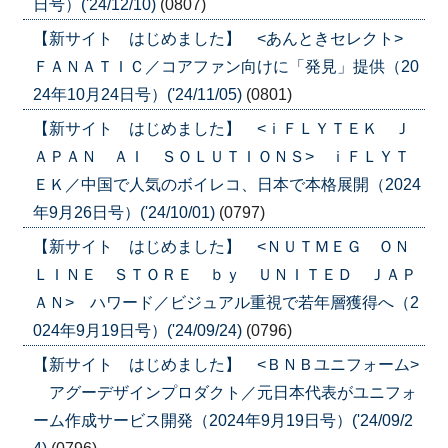
日号）('24/12/10)
(0807)
【新サイト はじめました】 <あんときセレクト>
ＦＡＮＡＴＩＣ／コアファン向けに「発見」提供（20
24年10月24日号）('24/11/05)
(0801)
【新サイト はじめました】 <ｉＦＬＹＴＥＫ Ｊ
ＡＰＡＮ ＡＩ ＳＯＬＵＴＩＯＮＳ> ｉＦＬＹＴ
ＥＫ／中国で人気のボイレコ、日本で本格展開（2024
年9月26日号）('24/10/01)
(0797)
【新サイト はじめました】 <ＮＵＴＭＥＧ ＯＮ
ＬＩＮＥ ＳＴＯＲＥ ｂｙ ＵＮＩＴＥＤ ＪＡＰ
ＡＮ> ハワード／ビジュアル重視で若年層獲得へ（2
024年9月19日号）('24/09/24)
(0796)
【新サイト はじめました】 <ＢＮＢユニフォーム>
アグーデザインプロダクト／元日本代表がユニフォ
ーム作成サービス開発（2024年9月19日号）('24/09/2