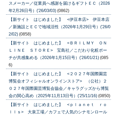
スメーカー／従業員へ感謝を届けるギフトＥＣ（2026
年2月26日号）('26/03/03)
(0862)
【新サイト はじめました】 <伊豆本店> 伊豆本店
／新施設とＥＣで地域活性（2026年1月29日号）('26/0
2/02)
(0858)
【新サイト はじめました】 <ＢＲＩＬＭＹ ＯＮ
ＬＩＮＥ ＳＴＯＲＥ> 宝島社／こだわり化粧ポー
チが共感集める（2026年1月15日号）('26/01/21)
(085
6)
【新サイト はじめました】 <２０２７年国際園芸
博覧会オフィシャルオンラインストア> （公社）２
０２７年国際園芸博覧会協会／キャラグッズから博覧
会の関心高め（2025年11月13日号）('25/11/16)
(0850)
【新サイト はじめました】 <ｐｌａｎｅｔ ｒｏ
ｌｌｓ> 大泉工場／カフェで人気のシナモンロール