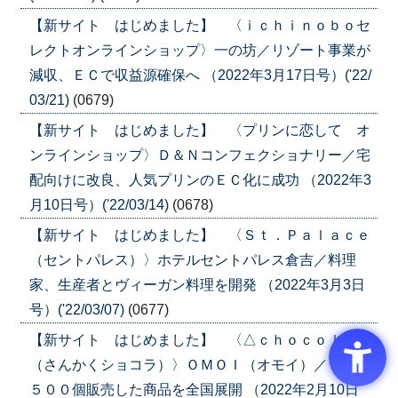
【新サイト はじめました】 〈ｉｃｈｉｎｏｂｏセ
レクトオンラインショップ〉一の坊／リゾート事業が
減収、ＥＣで収益源確保へ （2022年3月17日号）('22/
03/21)
(0679)
【新サイト はじめました】 〈プリンに恋して オ
ンラインショップ〉Ｄ＆Ｎコンフェクショナリー／宅
配向けに改良、人気プリンのＥＣ化に成功 （2022年3
月10日号）('22/03/14)
(0678)
【新サイト はじめました】 〈Ｓｔ．Ｐａｌａｃｅ
（セントパレス）〉ホテルセントパレス倉吉／料理
家、生産者とヴィーガン料理を開発 （2022年3月3日
号）('22/03/07)
(0677)
【新サイト はじめました】 〈△ｃｈｏｃｏｌａｔ
（さんかくショコラ）〉ＯＭＯＩ（オモイ）／１日２
５００個販売した商品を全国展開 （2022年2月10日