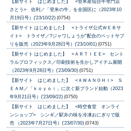
【新サイト はじめました】 <登米産仙台牛専門店
さとう> 佐利／「登米の牛」を全国区に（2023年10
月19日号）('23/10/22)
(0754)
【新サイト はじめました】 <トライザ公式ＷＥＢサ
イト> トライザ／?ジャワしょうが″配合のペットサプ
リを販売（2023年9月28日号）('23/10/01)
(0751)
【新サイト はじめました】 <ＡＲＴＩＥＥ> セント
ラルプロフィックス／印刷技術を生かしアイテム展開
（2023年9月28日号）('23/09/30)
(0751)
【新サイト はじめました】 <ＡＷＡＮＯＨＩ> Ｓ
ＥＡＭ／「ｋｏｙｏｉ」に次ぐ新ブランド始動（2023
年9月21日号）('23/09/22)
(0750)
【新サイト はじめました】 <時空食堂 オンライ
ンショップ> シンギ／駅弁の味を冷凍おにぎりで販
売 （2023年7月27日号）('23/07/30)
(0743)