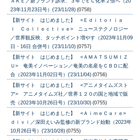
ＡＫＥ／新ブランド訴求、３年でＥＣ化率２倍へ（20
23年11月23日号）('23/11/28)
(0758)
【新サイト はじめました】 <Ｅｄｉｔｏｒｉａ
ｌ Ｃｏｌｌｅｃｔｉｖｅ> ニューステクノロジー
／世界観反映、タッチポイント増やす（2023年11月09
日・16日 合併号）('23/11/10)
(0757)
【新サイト はじめました】 <ＡＭＡＴＳＵＭＩＺ
Ｕ> 奄美イノベーション／奄美の名産をＣＢＤに配
合（2023年11月02日号）('23/11/04)
(0756)
【新サイト はじめました】 <アニメタイムズスト
ア> アニメタイムズ社／世界１２０の国と地域で販
売（2023年10月26日号）('23/10/30)
(0755)
【新サイト はじめました】 <ＡｉｍｅＣａｒｅ>
ｄｉｖｉ／深田えいみ監修の新ブランド始動（2023年
10月26日号）('23/10/28)
(0755)