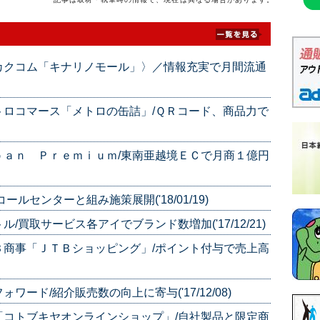
カクコム「キナリノモール」〉／情報充実で月間流通
ロコマース「メトロの缶詰」/ＱＲコード、商品力で
ｐａｎ Ｐｒｅｍｉｕｍ/東南亜越境ＥＣで月商１億円
ルセンターと組み施策展開('18/01/19)
買取サービス各アイでブランド数増加('17/12/21)
Ｂ商事「ＪＴＢショッピング」/ポイント付与で売上高
ード/紹介販売数の向上に寄与('17/12/08)
「コトブキヤオンラインショップ」/自社製品と限定商