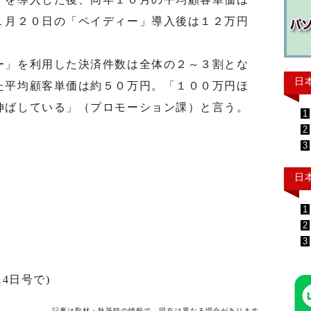
１月２０日の「ペイディー」導入後は１２万円
」を利用した決済件数は全体の２～３割とな
日
た平均顧客単価は約５０万円。「１００万円ほ
伸ばしている」（プロモーション課）と言う。
1
2
3
日
1
2
3
4日号で)
記事は取材・執筆時の情報で、現在は異なる場合があります。