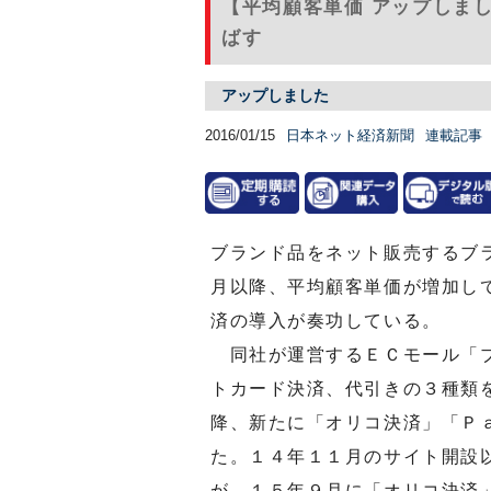
【平均顧客単価 アップしま
ばす
アップしました
2016/01/15
日本ネット経済新聞
連載記事
ブランド品をネット販売するブ
月以降、平均顧客単価が増加し
済の導入が奏功している。
同社が運営するＥＣモール「ブ
トカード決済、代引きの３種類
降、新たに「オリコ決済」「Ｐ
た。１４年１１月のサイト開設
が、１５年９月に「オリコ決済