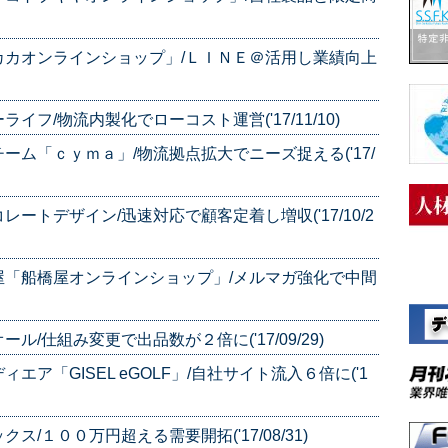
カカオンラインショップ」/ＬＩＮＥ＠活用し業績向上
フ/物流内製化でローコスト運営('17/11/10)
ム「ｃｙｍａ」/物流拠点拡大でニーズ捉える('17/
トデザイン/迅速対応で顧客定着し増収('17/10/2
屋「船橋屋オンラインショップ」/メルマガ強化で中間
/仕組み変更で出品数が２倍に('17/09/29)
ア「GISEL eGOLF」/自社サイト流入６倍に('1
/１００万円超える需要開拓('17/08/31)