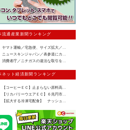
本流通産業新聞ランキング
ヤマト運輸／宅急便、サイズ拡大／…
ニュースキンジャパン／表参道にカ…
消費者庁／ニチガスの違法な取引を…
本ネット経済新聞ランキング
【コーヒーＥＣ】止まらない原料高…
【リカバリーウエアＥＣ】６兆円市…
【拡大する冷凍宅配食】 ナッシュ…