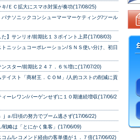
ＥＣ拡大にスマホ対策が奏功('17/08/25)
】パナソニックコンシューマーマーケティング/ツール
サンリオ/前期比１３ポイント上昇('17/08/03)
ストニッシュコーポレーション/ＳＮＳ使い分け、初日
ター/前期比２４７．６％増に('17/07/20)
ムテイスト「商材王．ＣＯＭ」/人的コストの削減に貢
レワン/バーゲンせずに１０期連続増収('17/06/2
/日頃の努力でブーム逃さず('17/06/22)
は「とにかく集客」('17/06/09)
/レコメンド経由の客単価が１．７倍('17/06/02)