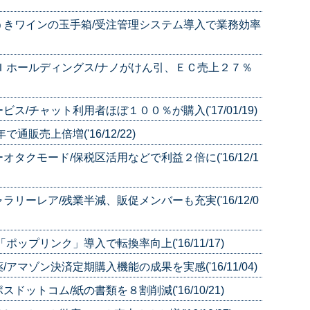
うきワインの玉手箱/受注管理システム導入で業務効率
Ｉホールディングス/ナノがけん引、ＥＣ売上２７％
/チャット利用者ほぼ１００％が購入('17/01/19)
販売上倍増('16/12/22)
クモード/保税区活用などで利益２倍に('16/12/1
ーレア/残業半減、販促メンバーも充実('16/12/0
ップリンク」導入で転換率向上('16/11/17)
マゾン決済定期購入機能の成果を実感('16/11/04)
ットコム/紙の書類を８割削減('16/10/21)