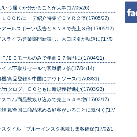
つ届くか分かることが大事('17/05/26)
ＯＫ/コーデ紹介特集でＣＶＲ２倍('17/05/22)
ルスポーツ/広告とＳＮＳで売上３倍('17/05/12)
ライフ/営業部門新設し、大口取引が軌道に('17/0
ＥＣモールのみで年商２７億円に('17/04/21)
/下取りセールで客単価２倍('17/04/14)
商品登録を中国にアウトソース('17/03/31)
タログ、ＥＣともに新規獲得進む('17/03/23)
ム/商品数絞り込みで売上５４％増('17/03/17)
園/全国に商品求める顧客がいることに気付く('17/
タイル「ブルーインスタ拡散し集客確保('17/02/1