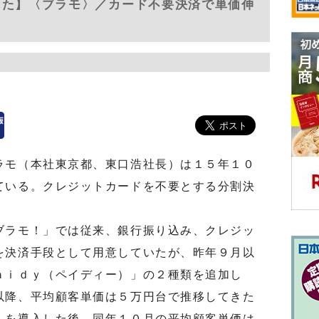
した】〈ブラモ〉／カード不要決済で単価伸
ラモ（本社東京都、東口浩社長）は１５年１０
ている。クレジットカードを不要とする分割決
ラモ！」では従来、銀行振り込み、クレジッ
を決済手段として用意していたが、昨年９月以
ａｉｄｙ（ペイディー）」の２種類を追加し
以降、平均顧客単価は５万円台で推移してきた
」を導入した後、同年１０月の平均顧客単価は