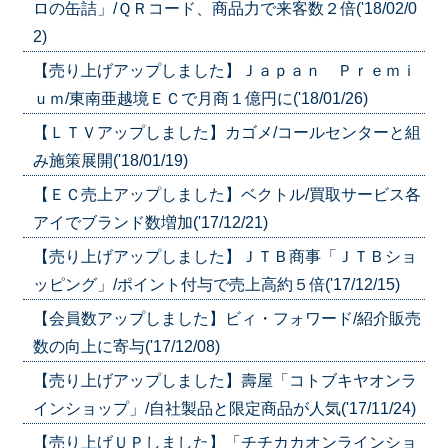
ロの缶詰」/ＱＲコード、商品力で来客数２倍('18/02/0
2)
【売り上げアップしました】Ｊａｐａｎ Ｐｒｅｍｉ
ｕｍ/東南亜越境ＥＣで月商１億円に('18/01/26)
【ＬＴＶアップしました】カゴメ/コールセンターと組
み施策展開('18/01/19)
【ＥＣ売上アップしました】ベクトル/買取サービス各
アイでブランド数増加('17/12/21)
【売り上げアップしました】ＪＴＢ商事「ＪＴＢショ
ッピング」/ポイント付与で売上高約５倍('17/12/15)
【会員数アップしました】ビィ・フォワード/紹介販売
数の向上に寄与('17/12/08)
【売り上げアップしました】壽屋「コトブキヤオンラ
インショップ」/自社製品と限定商品が人気('17/11/24)
【売り上げＵＰしました】「チチカカオンラインショ