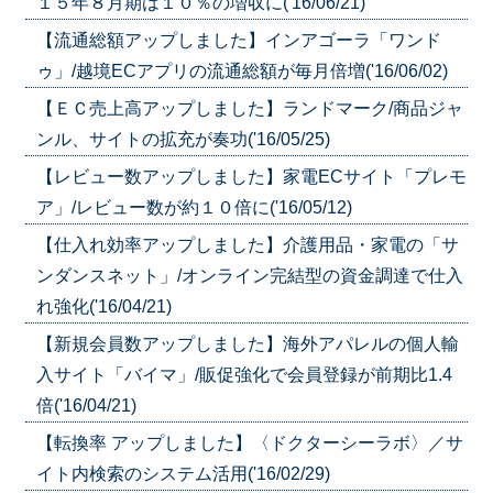
１５年８月期は１０％の増収に('16/06/21)
【流通総額アップしました】インアゴーラ「ワンド
ゥ」/越境ECアプリの流通総額が毎月倍増('16/06/02)
【ＥＣ売上高アップしました】ランドマーク/商品ジャ
ンル、サイトの拡充が奏功('16/05/25)
【レビュー数アップしました】家電ECサイト「プレモ
ア」/レビュー数が約１０倍に('16/05/12)
【仕入れ効率アップしました】介護用品・家電の「サ
ンダンスネット」/オンライン完結型の資金調達で仕入
れ強化('16/04/21)
【新規会員数アップしました】海外アパレルの個人輸
入サイト「バイマ」/販促強化で会員登録が前期比1.4
倍('16/04/21)
【転換率 アップしました】〈ドクターシーラボ〉／サ
イト内検索のシステム活用('16/02/29)