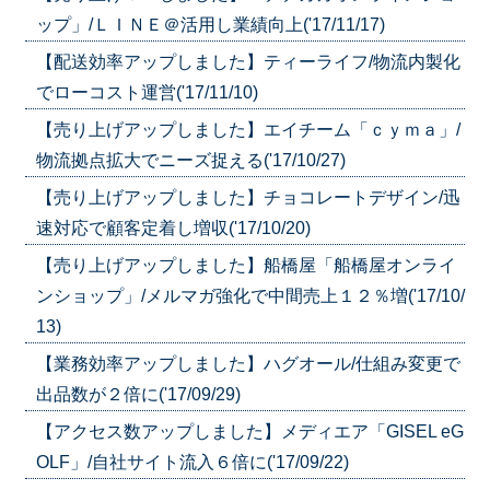
ップ」/ＬＩＮＥ＠活用し業績向上('17/11/17)
【配送効率アップしました】ティーライフ/物流内製化
でローコスト運営('17/11/10)
【売り上げアップしました】エイチーム「ｃｙｍａ」/
物流拠点拡大でニーズ捉える('17/10/27)
【売り上げアップしました】チョコレートデザイン/迅
速対応で顧客定着し増収('17/10/20)
【売り上げアップしました】船橋屋「船橋屋オンライ
ンショップ」/メルマガ強化で中間売上１２％増('17/10/
13)
【業務効率アップしました】ハグオール/仕組み変更で
出品数が２倍に('17/09/29)
【アクセス数アップしました】メディエア「GISEL eG
OLF」/自社サイト流入６倍に('17/09/22)