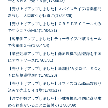
告とＳＮＳで売上３倍('17/05/12)
【売り上げアップしました】スパイスライフ/営業部門
新設し、大口取引が軌道に('17/04/28)
【売り上げアップしました】ＧＢＦＴ/ＥＣモールのみ
で年商２７億円に('17/04/21)
【客単価アップしました】ティーライフ/下取りセール
で客単価２倍('17/04/14)
【業務効率アップしました】藤原農機/商品登録を中国
にアウトソース('17/03/31)
【売り上げアップしました】新潮社/カタログ、ＥＣと
もに新規獲得進む('17/03/23)
【売り上げアップしました】オフィスコム/商品数絞り
込みで売上５４％増('17/03/17)
【注文件数アップしました】小林養蜂園/全国に商品求
める顧客がいることに気付く('17/03/09)