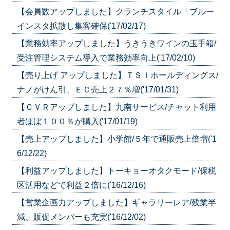
【会員数アップしました】クランチスタイル「ブルー
インスタ拡散し集客確保('17/02/17)
【業務効率アップしました】うきうきワインの玉手箱/
受注管理システム導入で業務効率向上('17/02/10)
【売り上げ アップしました】ＴＳＩホールディングス/
ナノがけん引、ＥＣ売上２７％増('17/01/31)
【ＣＶＲアップしました】九南サービス/チャット利用
者ほぼ１００％が購入('17/01/19)
【売上アップしました】小学館/５年で通販売上倍増('1
6/12/22)
【利益アップしました】トーキョーオタクモード/保税
区活用などで利益２倍に('16/12/16)
【営業企画力アップしました】ギャラリーレア/残業半
減、販促メンバーも充実('16/12/02)