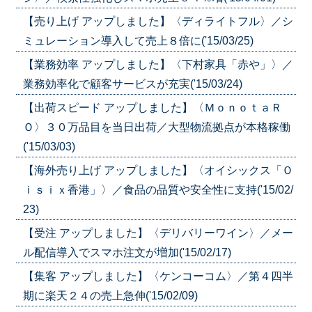
【売り上げ アップしました】〈ディライトフル〉／シ
ミュレーション導入して売上８倍に('15/03/25)
【業務効率 アップしました】〈下村家具「赤や」〉／
業務効率化で顧客サービスが充実('15/03/24)
【出荷スピード アップしました】〈ＭｏｎｏｔａＲ
Ｏ〉３０万品目を当日出荷／大型物流拠点が本格稼働
('15/03/03)
【海外売り上げ アップしました】〈オイシックス「Ｏ
ｉｓｉｘ香港」〉／食品の品質や安全性に支持('15/02/
23)
【受注 アップしました】〈デリバリーワイン〉／メー
ル配信導入でスマホ注文が増加('15/02/17)
【集客 アップしました】〈ケンコーコム〉／第４四半
期に楽天２４の売上急伸('15/02/09)