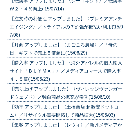
【転換率 アップしました】〈シーコネクト〉／転換率
が２・４％向上('15/07/14)
【注文時の利便性 アップしました】〈プレミアアンチ
エイジング〉／トライアルの７割強が後払い利用('15/0
7/08)
【月商 アップしました】〈まごころ農場〉／「母の
日」ギフトで売上５倍超に('15/06/29)
【購入率 アップしました】〈海外アパレルの個人輸入
サイト「ＢＵＹＭＡ」〉／メディアコマースで購入率
４．５倍('15/06/23)
【売り上げ アップしました】〈ヴィレッジヴァンガー
ドウェブド〉／独自商品の拡充が奏功('15/06/10)
【効率 アップしました】〈土橋商店 超激安ドットコ
ム〉／リサイクル需要開拓して商品拡大('15/06/03)
【集客 アップしました】〈レウィ〉／新興メディアか