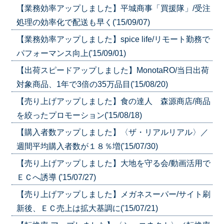
【業務効率アップしました】平城商事「買援隊」/受注
処理の効率化で配送も早く('15/09/07)
【業務効率アップしました】spice life/リモート勤務で
パフォーマンス向上('15/09/01)
【出荷スピードアップしました】MonotaRO/当日出荷
対象商品、1年で3倍の35万品目('15/08/20)
【売り上げアップしました】食の達人 森源商店/商品
を絞ったプロモーション('15/08/18)
【購入者数アップしました】〈ザ・リアルリアル〉／
週間平均購入者数が１８％増('15/07/30)
【売り上げアップしました】大地を守る会/動画活用で
ＥＣへ誘導 ('15/07/27)
【売り上げアップしました】メガネスーパー/サイト刷
新後、ＥＣ売上は拡大基調に('15/07/21)