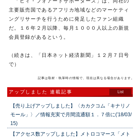
「ビィ・フォアードサポーターズ」は、同社の
主要販売国であるアフリカ地域などのマーケティ
ングリサーチを行うために発足したファン組織
だ。１６年２月以降、毎月１０００人以上の新規
会員登録があるという。
（続きは、「日本ネット経済新聞」１２月７日号
で）
記事は取材・執筆時の情報で、現在は異なる場合があります。
アップしました 連載記事
List
【売り上げアップしました】〈カカクコム「キナリノ
モール」〉／情報充実で月間流通額１．７倍に('18/03/
15)
【アクセス数アップしました】メトロコマース「メト