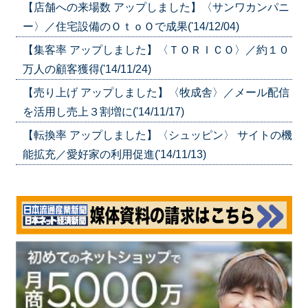
【店舗への来場数 アップしました】〈サンワカンパニ
ー〉／住宅設備のＯｔｏＯで成果('14/12/04)
【集客率 アップしました】〈ＴＯＲＩＣＯ〉／約１０
万人の顧客獲得('14/11/24)
【売り上げ アップしました】〈牧成舎〉／メール配信
を活用し売上３割増に('14/11/17)
【転換率 アップしました】〈シュッピン〉 サイトの機
能拡充／愛好家の利用促進('14/11/13)