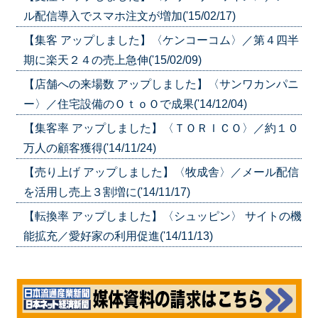
ル配信導入でスマホ注文が増加('15/02/17)
【集客 アップしました】〈ケンコーコム〉／第４四半
期に楽天２４の売上急伸('15/02/09)
【店舗への来場数 アップしました】〈サンワカンパニ
ー〉／住宅設備のＯｔｏＯで成果('14/12/04)
【集客率 アップしました】〈ＴＯＲＩＣＯ〉／約１０
万人の顧客獲得('14/11/24)
【売り上げ アップしました】〈牧成舎〉／メール配信
を活用し売上３割増に('14/11/17)
【転換率 アップしました】〈シュッピン〉 サイトの機
能拡充／愛好家の利用促進('14/11/13)