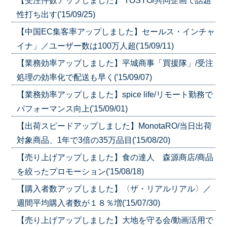
【受注件数アップしました】 TOSYO/共同企画で話題
性打ち出す('15/09/25)
【中国EC集客率アップしました】セールス・インチャ
イナ」／ユーザー数は100万人超('15/09/11)
【業務効率アップしました】平城商事「買援隊」/受注
処理の効率化で配送も早く('15/09/07)
【業務効率アップしました】spice life/リモート勤務で
パフォーマンス向上('15/09/01)
【出荷スピードアップしました】MonotaRO/当日出荷
対象商品、1年で3倍の35万品目('15/08/20)
【売り上げアップしました】食の達人 森源商店/商品
を絞ったプロモーション('15/08/18)
【購入者数アップしました】〈ザ・リアルリアル〉／
週間平均購入者数が１８％増('15/07/30)
【売り上げアップしました】大地を守る会/動画活用で