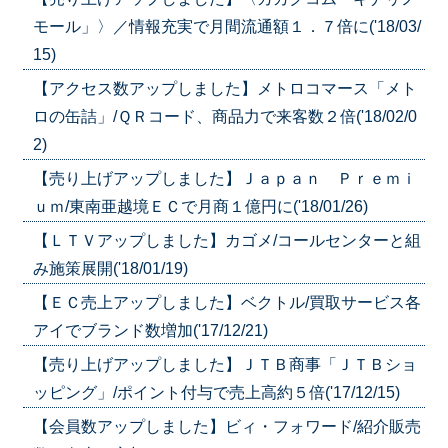
モール」〉／情報充実で月間流通額１．７倍に('18/03/
15)
【アクセス数アップしました】メトロコマース「メト
ロの缶詰」/ＱＲコード、商品力で来客数２倍('18/02/0
2)
【売り上げアップしました】Ｊａｐａｎ Ｐｒｅｍｉ
ｕｍ/東南亜越境ＥＣで月商１億円に('18/01/26)
【ＬＴＶアップしました】カゴメ/コールセンターと組
み施策展開('18/01/19)
【ＥＣ売上アップしました】ベクトル/買取サービス各
アイでブランド数増加('17/12/21)
【売り上げアップしました】ＪＴＢ商事「ＪＴＢショ
ッピング」/ポイント付与で売上高約５倍('17/12/15)
【会員数アップしました】ビィ・フォワード/紹介販売