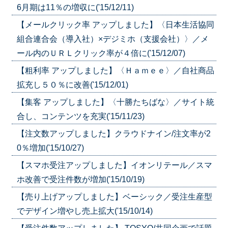
6月期は11％の増収に('15/12/11)
【メールクリック率 アップしました】〈日本生活協同
組合連合会（導入社）×デジミホ（支援会社）〉／メ
ール内のＵＲＬクリック率が４倍に('15/12/07)
【粗利率 アップしました】〈Ｈａｍｅｅ〉／自社商品
拡充し５０％に改善('15/12/01)
【集客 アップしました】〈十勝たちばな〉／サイト統
合し、コンテンツを充実('15/11/23)
【注文数アップしました】クラウドナイン/注文率が2
0％増加('15/10/27)
【スマホ受注アップしました】イオンリテール／スマ
ホ改善で受注件数が増加('15/10/19)
【売り上げアップしました】ベーシック／受注生産型
でデザイン増やし売上拡大('15/10/14)