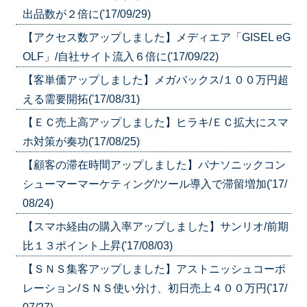
出品数が２倍に('17/09/29)
【アクセス数アップしました】メディエア「GISEL eG
OLF」/自社サイト流入６倍に('17/09/22)
【客単価アップしました】メガバックス/１００万円超
える需要開拓('17/08/31)
【ＥＣ売上高アップしました】ヒラキ/ＥＣ拡大にスマ
ホ対策が奏功('17/08/25)
【顧客の滞在時間アップしました】パナソニックコン
シューマーマーケティング/ツール導入で滞留増加('17/
08/24)
【スマホ経由の購入率アップしました】サンリオ/前期
比１３ポイント上昇('17/08/03)
【ＳＮＳ集客アップしました】アストニッシュコーポ
レーション/ＳＮＳ使い分け、初日売上４００万円('17/