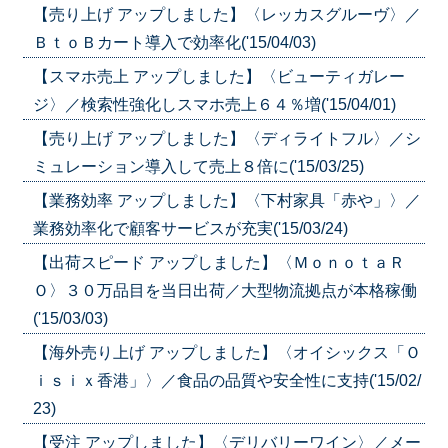
【売り上げ アップしました】〈レッカスグルーヴ〉／
ＢｔｏＢカート導入で効率化('15/04/03)
【スマホ売上 アップしました】〈ビューティガレー
ジ〉／検索性強化しスマホ売上６４％増('15/04/01)
【売り上げ アップしました】〈ディライトフル〉／シ
ミュレーション導入して売上８倍に('15/03/25)
【業務効率 アップしました】〈下村家具「赤や」〉／
業務効率化で顧客サービスが充実('15/03/24)
【出荷スピード アップしました】〈ＭｏｎｏｔａＲ
Ｏ〉３０万品目を当日出荷／大型物流拠点が本格稼働
('15/03/03)
【海外売り上げ アップしました】〈オイシックス「Ｏ
ｉｓｉｘ香港」〉／食品の品質や安全性に支持('15/02/
23)
【受注 アップしました】〈デリバリーワイン〉／メー