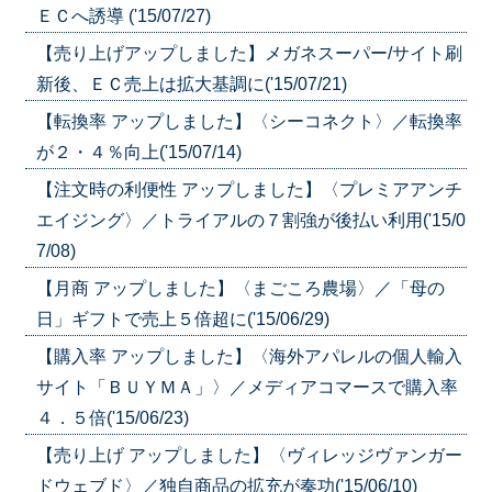
ＥＣへ誘導 ('15/07/27)
【売り上げアップしました】メガネスーパー/サイト刷
新後、ＥＣ売上は拡大基調に('15/07/21)
【転換率 アップしました】〈シーコネクト〉／転換率
が２・４％向上('15/07/14)
【注文時の利便性 アップしました】〈プレミアアンチ
エイジング〉／トライアルの７割強が後払い利用('15/0
7/08)
【月商 アップしました】〈まごころ農場〉／「母の
日」ギフトで売上５倍超に('15/06/29)
【購入率 アップしました】〈海外アパレルの個人輸入
サイト「ＢＵＹＭＡ」〉／メディアコマースで購入率
４．５倍('15/06/23)
【売り上げ アップしました】〈ヴィレッジヴァンガー
ドウェブド〉／独自商品の拡充が奏功('15/06/10)