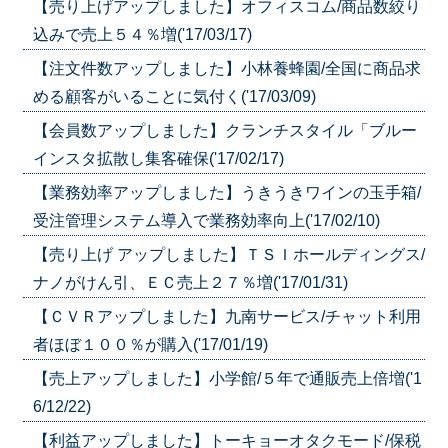
【売り上げアップしました】オフィスコム/商品数絞り
込みで売上５４％増('17/03/17)
【注文件数アップしました】小林養蜂園/全国に商品求
める顧客がいることに気付く('17/03/09)
【会員数アップしました】クランチスタイル「ブルー
インスタ拡散し集客確保('17/02/17)
【業務効率アップしました】うきうきワインの玉手箱/
受注管理システム導入で業務効率向上('17/02/10)
【売り上げ アップしました】ＴＳＩホールディングス/
ナノがけん引、ＥＣ売上２７％増('17/01/31)
【ＣＶＲアップしました】九南サービス/チャット利用
者ほぼ１００％が購入('17/01/19)
【売上アップしました】小学館/５年で通販売上倍増('1
6/12/22)
【利益アップしました】トーキョーオタクモード/保税