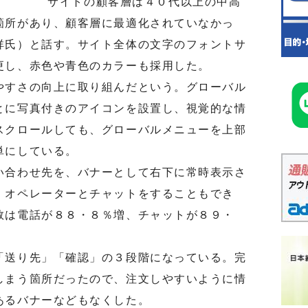
サイトの顧客層は４０代以上の中高
箇所があり、顧客層に最適化されていなかっ
祥氏）と話す。サイト全体の文字のフォントサ
更し、赤色や青色のカラーも採用した。
すさの向上に取り組んだという。グローバル
とに写真付きのアイコンを設置し、視覚的な情
スクロールしても、グローバルメニューを上部
単にしている。
合わせ先を、バナーとして右下に常時表示さ
、オペレーターとチャットをすることもでき
数は電話が８８・８％増、チャットが８９・
送り先」「確認」の３段階になっている。完
しまう箇所だったので、注文しやすいように情
あるバナーなどもなくした。