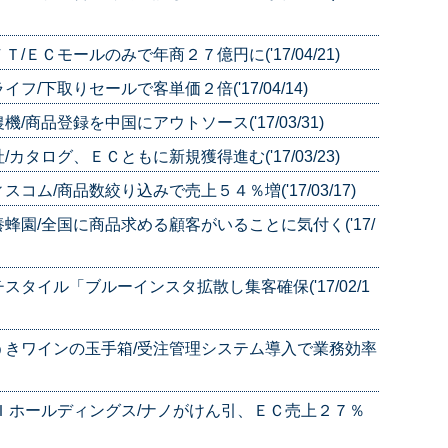
ＥＣモールのみで年商２７億円に('17/04/21)
/下取りセールで客単価２倍('17/04/14)
商品登録を中国にアウトソース('17/03/31)
タログ、ＥＣともに新規獲得進む('17/03/23)
ム/商品数絞り込みで売上５４％増('17/03/17)
園/全国に商品求める顧客がいることに気付く('17/
タイル「ブルーインスタ拡散し集客確保('17/02/1
うきワインの玉手箱/受注管理システム導入で業務効率
Ｉホールディングス/ナノがけん引、ＥＣ売上２７％