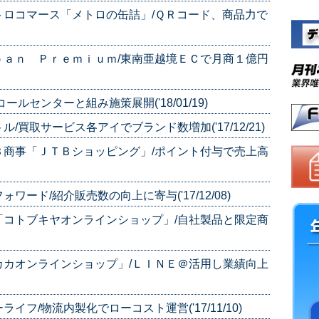
ロコマース「メトロの缶詰」/ＱＲコード、商品力で
ｐａｎ Ｐｒｅｍｉｕｍ/東南亜越境ＥＣで月商１億円
ルセンターと組み施策展開('18/01/19)
買取サービス各アイでブランド数増加('17/12/21)
Ｂ商事「ＪＴＢショッピング」/ポイント付与で売上高
ード/紹介販売数の向上に寄与('17/12/08)
「コトブキヤオンラインショップ」/自社製品と限定商
カカオンラインショップ」/ＬＩＮＥ＠活用し業績向上
フ/物流内製化でローコスト運営('17/11/10)