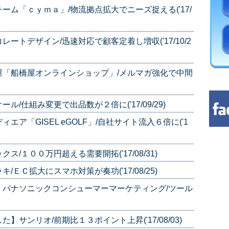
ム「ｃｙｍａ」/物流拠点拡大でニーズ捉える('17/
トデザイン/迅速対応で顧客定着し増収('17/10/2
屋「船橋屋オンラインショップ」/メルマガ強化で中間
/仕組み変更で出品数が２倍に('17/09/29)
ア「GISEL eGOLF」/自社サイト流入６倍に('1
/１００万円超える需要開拓('17/08/31)
ＥＣ拡大にスマホ対策が奏功('17/08/25)
】パナソニックコンシューマーマーケティング/ツール
サンリオ/前期比１３ポイント上昇('17/08/03)