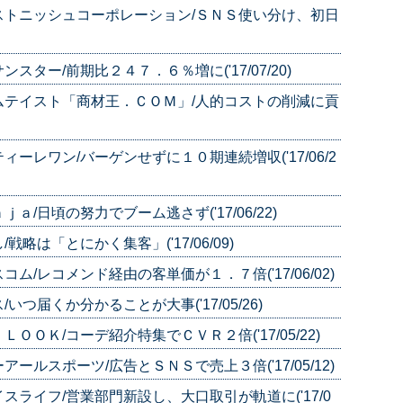
ストニッシュコーポレーション/ＳＮＳ使い分け、初日
ター/前期比２４７．６％増に('17/07/20)
ムテイスト「商材王．ＣＯＭ」/人的コストの削減に貢
レワン/バーゲンせずに１０期連続増収('17/06/2
/日頃の努力でブーム逃さず('17/06/22)
は「とにかく集客」('17/06/09)
/レコメンド経由の客単価が１．７倍('17/06/02)
つ届くか分かることが大事('17/05/26)
ＯＫ/コーデ紹介特集でＣＶＲ２倍('17/05/22)
ルスポーツ/広告とＳＮＳで売上３倍('17/05/12)
ライフ/営業部門新設し、大口取引が軌道に('17/0