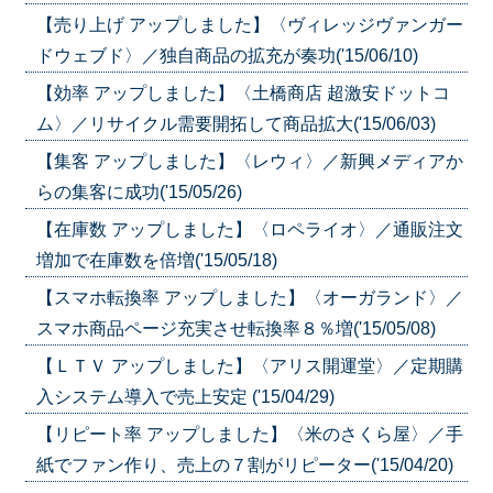
【売り上げ アップしました】〈ヴィレッジヴァンガー
ドウェブド〉／独自商品の拡充が奏功('15/06/10)
【効率 アップしました】〈土橋商店 超激安ドットコ
ム〉／リサイクル需要開拓して商品拡大('15/06/03)
【集客 アップしました】〈レウィ〉／新興メディアか
らの集客に成功('15/05/26)
【在庫数 アップしました】〈ロペライオ〉／通販注文
増加で在庫数を倍増('15/05/18)
【スマホ転換率 アップしました】〈オーガランド〉／
スマホ商品ページ充実させ転換率８％増('15/05/08)
【ＬＴＶ アップしました】〈アリス開運堂〉／定期購
入システム導入で売上安定 ('15/04/29)
【リピート率 アップしました】〈米のさくら屋〉／手
紙でファン作り、売上の７割がリピーター('15/04/20)