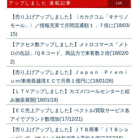
アップしました 連載記事
List
【売り上げアップしました】〈カカクコム「キナリノ
モール」〉／情報充実で月間流通額１．７倍に('18/03/
15)
【アクセス数アップしました】メトロコマース「メト
ロの缶詰」/ＱＲコード、商品力で来客数２倍('18/02/0
2)
【売り上げアップしました】Ｊａｐａｎ Ｐｒｅｍｉ
ｕｍ/東南亜越境ＥＣで月商１億円に('18/01/26)
【ＬＴＶアップしました】カゴメ/コールセンターと組
み施策展開('18/01/19)
【ＥＣ売上アップしました】ベクトル/買取サービス各
アイでブランド数増加('17/12/21)
【売り上げアップしました】ＪＴＢ商事「ＪＴＢショ