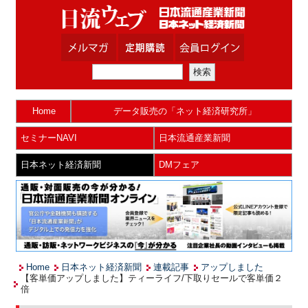
Home
データ販売の「ネット経済研究所」
セミナーNAVI
日本流通産業新聞
日本ネット経済新聞
DMフェア
Home
日本ネット経済新聞
連載記事
アップしました
【客単価アップしました】ティーライフ/下取りセールで客単価２
倍