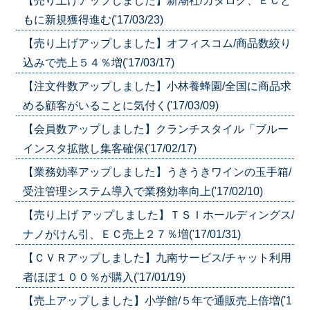
【売り上げアップしました】新潮社/カタログ、ＥＣと
もに新規獲得進む('17/03/23)
【売り上げアップしました】オフィスコム/商品数絞り
込みで売上５４％増('17/03/17)
【注文件数アップしました】小林養蜂園/全国に商品求
める顧客がいることに気付く('17/03/09)
【会員数アップしました】クランチスタイル「ブルー
インスタ拡散し集客確保('17/02/17)
【業務効率アップしました】うきうきワインの玉手箱/
受注管理システム導入で業務効率向上('17/02/10)
【売り上げ アップしました】ＴＳＩホールディングス/
ナノがけん引、ＥＣ売上２７％増('17/01/31)
【ＣＶＲアップしました】九南サービス/チャット利用
者ほぼ１００％が購入('17/01/19)
【売上アップしました】小学館/５年で通販売上倍増('1