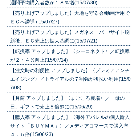
週間平均購入者数が１８％増('15/07/30)
【売り上げアップしました】大地を守る会/動画活用で
ＥＣへ誘導 ('15/07/27)
【売り上げアップしました】メガネスーパー/サイト刷
新後、ＥＣ売上は拡大基調に('15/07/21)
【転換率 アップしました】〈シーコネクト〉／転換率
が２・４％向上('15/07/14)
【注文時の利便性 アップしました】〈プレミアアンチ
エイジング〉／トライアルの７割強が後払い利用('15/0
7/08)
【月商 アップしました】〈まごころ農場〉／「母の
日」ギフトで売上５倍超に('15/06/29)
【購入率 アップしました】〈海外アパレルの個人輸入
サイト「ＢＵＹＭＡ」〉／メディアコマースで購入率
４．５倍('15/06/23)