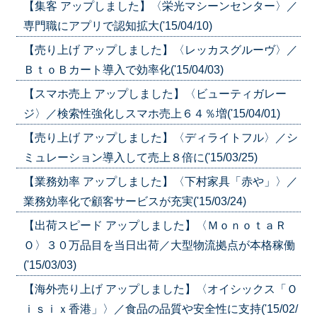
【集客 アップしました】〈栄光マシーンセンター〉／
専門職にアプリで認知拡大('15/04/10)
【売り上げ アップしました】〈レッカスグルーヴ〉／
ＢｔｏＢカート導入で効率化('15/04/03)
【スマホ売上 アップしました】〈ビューティガレー
ジ〉／検索性強化しスマホ売上６４％増('15/04/01)
【売り上げ アップしました】〈ディライトフル〉／シ
ミュレーション導入して売上８倍に('15/03/25)
【業務効率 アップしました】〈下村家具「赤や」〉／
業務効率化で顧客サービスが充実('15/03/24)
【出荷スピード アップしました】〈ＭｏｎｏｔａＲ
Ｏ〉３０万品目を当日出荷／大型物流拠点が本格稼働
('15/03/03)
【海外売り上げ アップしました】〈オイシックス「Ｏ
ｉｓｉｘ香港」〉／食品の品質や安全性に支持('15/02/