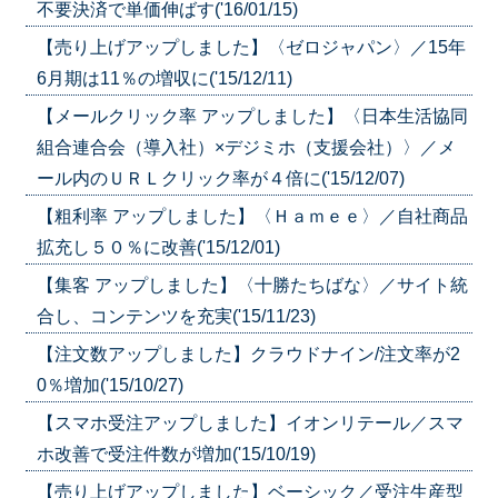
不要決済で単価伸ばす('16/01/15)
【売り上げアップしました】〈ゼロジャパン〉／15年
6月期は11％の増収に('15/12/11)
【メールクリック率 アップしました】〈日本生活協同
組合連合会（導入社）×デジミホ（支援会社）〉／メ
ール内のＵＲＬクリック率が４倍に('15/12/07)
【粗利率 アップしました】〈Ｈａｍｅｅ〉／自社商品
拡充し５０％に改善('15/12/01)
【集客 アップしました】〈十勝たちばな〉／サイト統
合し、コンテンツを充実('15/11/23)
【注文数アップしました】クラウドナイン/注文率が2
0％増加('15/10/27)
【スマホ受注アップしました】イオンリテール／スマ
ホ改善で受注件数が増加('15/10/19)
【売り上げアップしました】ベーシック／受注生産型