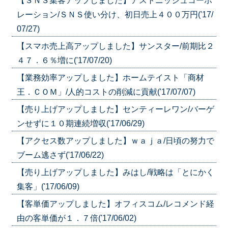
【ＳＮＳ集客アップしました】アストニッシュコーポ
レーション/ＳＮＳ使い分け、初日売上４００万円('17/
07/27)
【スマホ売上高アップしました】サンスター/前期比２
４７．６％増に('17/07/20)
【業務効率アップしました】ホームテイスト「商材
王．ＣＯＭ」/人的コストの削減に貢献('17/07/07)
【売り上げアップしました】センティーレワン/バーゲ
ンせずに１０期連続増収('17/06/29)
【アクセス数アップしました】ｗａｊａ/日頃の努力で
ブーム逃さず('17/06/22)
【売り上げアップしました】みはし/戦略は「とにかく
集客」('17/06/09)
【客単価アップしました】オフィスコム/レコメンド経
由の客単価が１．７倍('17/06/02)