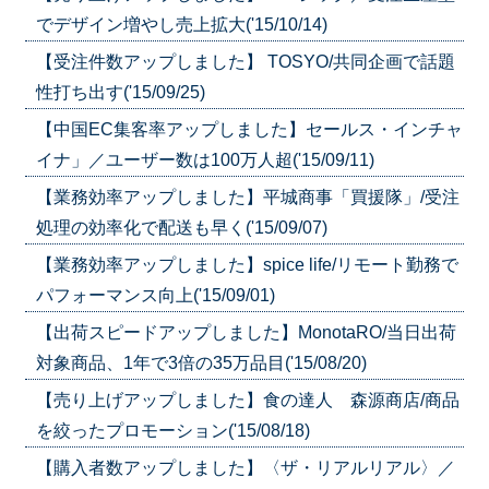
でデザイン増やし売上拡大('15/10/14)
【受注件数アップしました】 TOSYO/共同企画で話題
性打ち出す('15/09/25)
【中国EC集客率アップしました】セールス・インチャ
イナ」／ユーザー数は100万人超('15/09/11)
【業務効率アップしました】平城商事「買援隊」/受注
処理の効率化で配送も早く('15/09/07)
【業務効率アップしました】spice life/リモート勤務で
パフォーマンス向上('15/09/01)
【出荷スピードアップしました】MonotaRO/当日出荷
対象商品、1年で3倍の35万品目('15/08/20)
【売り上げアップしました】食の達人 森源商店/商品
を絞ったプロモーション('15/08/18)
【購入者数アップしました】〈ザ・リアルリアル〉／