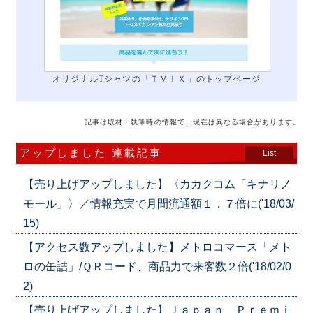
オリジナルTシャツの「ＴＭＩＸ」のトップページ
記事は取材・執筆時の情報で、現在は異なる場合があります。
アップしました 連載記事
List
【売り上げアップしました】〈カカクコム「キナリノ
モール」〉／情報充実で月間流通額１．７倍に('18/03/
15)
【アクセス数アップしました】メトロコマース「メト
ロの缶詰」/ＱＲコード、商品力で来客数２倍('18/02/0
2)
【売り上げアップしました】Ｊａｐａｎ Ｐｒｅｍｉ