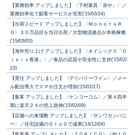
【業務効率 アップしました】〈下村家具「赤や」〉／
業務効率化で顧客サービスが充実('15/03/24)
【出荷スピード アップしました】〈ＭｏｎｏｔａＲ
Ｏ〉３０万品目を当日出荷／大型物流拠点が本格稼働
('15/03/03)
【海外売り上げ アップしました】〈オイシックス「Ｏ
ｉｓｉｘ香港」〉／食品の品質や安全性に支持('15/02/
23)
【受注 アップしました】〈デリバリーワイン〉／メー
ル配信導入でスマホ注文が増加('15/02/17)
【集客 アップしました】〈ケンコーコム〉／第４四半
期に楽天２４の売上急伸('15/02/09)
【店舗への来場数 アップしました】〈サンワカンパニ
ー〉／住宅設備のＯｔｏＯで成果('14/12/04)
【集客率 アップしました】〈ＴＯＲＩＣＯ〉／約１０