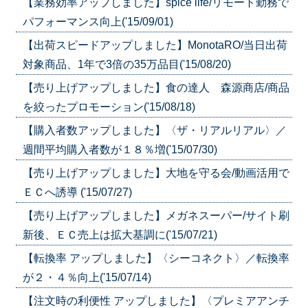
【業務効率アップしました】spice life/リモート勤務で
パフォーマンス向上('15/09/01)
【出荷スピードアップしました】MonotaRO/当日出荷
対象商品、1年で3倍の35万品目('15/08/20)
【売り上げアップしました】食の達人 森源商店/商品
を絞ったプロモーション('15/08/18)
【購入者数アップしました】〈ザ・リアルリアル〉／
週間平均購入者数が１８％増('15/07/30)
【売り上げアップしました】大地を守る会/動画活用で
ＥＣへ誘導 ('15/07/27)
【売り上げアップしました】メガネスーパー/サイト刷
新後、ＥＣ売上は拡大基調に('15/07/21)
【転換率 アップしました】〈シーコネクト〉／転換率
が２・４％向上('15/07/14)
【注文時の利便性 アップしました】〈プレミアアンチ