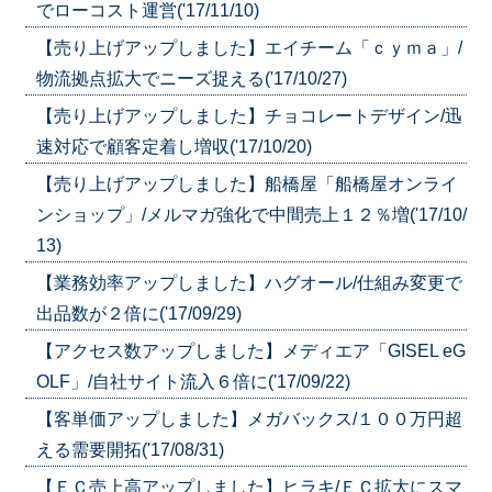
でローコスト運営('17/11/10)
【売り上げアップしました】エイチーム「ｃｙｍａ」/
物流拠点拡大でニーズ捉える('17/10/27)
【売り上げアップしました】チョコレートデザイン/迅
速対応で顧客定着し増収('17/10/20)
【売り上げアップしました】船橋屋「船橋屋オンライ
ンショップ」/メルマガ強化で中間売上１２％増('17/10/
13)
【業務効率アップしました】ハグオール/仕組み変更で
出品数が２倍に('17/09/29)
【アクセス数アップしました】メディエア「GISEL eG
OLF」/自社サイト流入６倍に('17/09/22)
【客単価アップしました】メガバックス/１００万円超
える需要開拓('17/08/31)
【ＥＣ売上高アップしました】ヒラキ/ＥＣ拡大にスマ