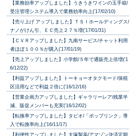
【業務効率アップしました】うきうきワインの玉手箱/
受注管理システム導入で業務効率向上('17/02/10)
【売り上げ アップしました】ＴＳＩホールディングス/
ナノがけん引、ＥＣ売上２７％増('17/01/31)
【ＣＶＲアップしました】九南サービス/チャット利用
者ほぼ１００％が購入('17/01/19)
【売上アップしました】小学館/５年で通販売上倍増('1
6/12/22)
【利益アップしました】トーキョーオタクモード/保税
区活用などで利益２倍に('16/12/16)
【営業企画力アップしました】ギャラリーレア/残業半
減、販促メンバーも充実('16/12/02)
【転換率アップしました】タビオ/「ポップリンク」導
入で転換率向上('16/11/17)
【利便性アップしました】大塚製薬/アマゾン決済定期