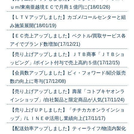
ｕｍ/東南亜越境ＥＣで月商１億円に('18/01/26)
【ＬＴＶアップしました】カゴメ/コールセンターと組
み施策展開('18/01/19)
【ＥＣ売上アップしました】ベクトル/買取サービス各
アイでブランド数増加('17/12/21)
【売り上げアップしました】ＪＴＢ商事「ＪＴＢショ
ッピング」/ポイント付与で売上高約５倍('17/12/15)
【会員数アップしました】ビィ・フォワード/紹介販売
数の向上に寄与('17/12/08)
【売り上げアップしました】壽屋「コトブキヤオンラ
インショップ」/自社製品と限定商品が人気('17/11/24)
【売り上げＵＰしました】「チチカカオンラインショ
ップ」/ＬＩＮＥ＠活用し業績向上('17/11/17)
【配送効率アップしました】ティーライフ/物流内製化