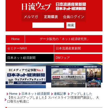
Home
データ販売の「ネット経済研究所」
セミナーNAVI
日本流通産業新聞
日本ネット経済新聞
DMフェア
Home
日本ネット経済新聞
連載記事
アップしました
【売り上げアップしました】スパイスライフ/営業部門新設し、大
口取引が軌道に