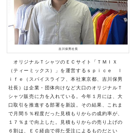
吉川保男社長
オリジナルＴシャツのＥＣサイト「ＴＭＩＸ
（ティーミックス）」を運営するｓｐｉｃｅ ｌ
ｉｆｅ（スパイスライフ、本社東京都、吉川保男
社長）は企業・団体向けなど大口のオリジナルＴ
シャツ販売に力を入れている。今年１月には、大
口取引を推進する部署を新設。その結果、これま
で月間５％程度だった見積もりからの成約率が、
１７％まで向上した。見積もりからの売り上げの
６割は、ＥＣ経由で得た受注によるものだとい