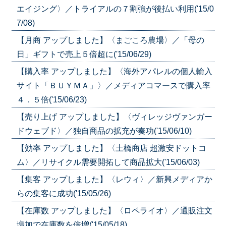
エイジング〉／トライアルの７割強が後払い利用('15/0
7/08)
【月商 アップしました】〈まごころ農場〉／「母の
日」ギフトで売上５倍超に('15/06/29)
【購入率 アップしました】〈海外アパレルの個人輸入
サイト「ＢＵＹＭＡ」〉／メディアコマースで購入率
４．５倍('15/06/23)
【売り上げ アップしました】〈ヴィレッジヴァンガー
ドウェブド〉／独自商品の拡充が奏功('15/06/10)
【効率 アップしました】〈土橋商店 超激安ドットコ
ム〉／リサイクル需要開拓して商品拡大('15/06/03)
【集客 アップしました】〈レウィ〉／新興メディアか
らの集客に成功('15/05/26)
【在庫数 アップしました】〈ロペライオ〉／通販注文
増加で在庫数を倍増('15/05/18)