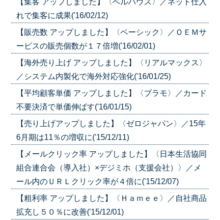
【集客 アップしました】〈ベルハウス〉／ネット仕入
れで集客に成果('16/02/12)
【販売数 アップしました】〈ベーシック〉／ＯＥＭサ
ービスの販売個数が１７倍増('16/02/01)
【海外売り上げ アップしました】〈リアルマックス〉
／システム内製化で海外対応強化('16/01/25)
【平均顧客単価 アップしました】〈ブラモ〉／カード
不要決済で単価伸ばす('16/01/15)
【売り上げアップしました】〈ゼロジャパン〉／15年
6月期は11％の増収に('15/12/11)
【メールクリック率 アップしました】〈日本生活協同
組合連合会（導入社）×デジミホ（支援会社）〉／メ
ール内のＵＲＬクリック率が４倍に('15/12/07)
【粗利率 アップしました】〈Ｈａｍｅｅ〉／自社商品
拡充し５０％に改善('15/12/01)