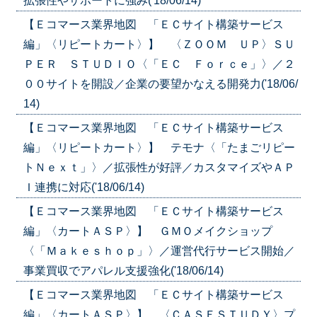
拡張性やサポートに強み('18/06/14)
【Ｅコマース業界地図 「ＥＣサイト構築サービス
編」〈リピートカート〉】 〈ＺＯＯＭ ＵＰ〉ＳＵ
ＰＥＲ ＳＴＵＤＩＯ〈「ＥＣ Ｆｏｒｃｅ」〉／２
００サイトを開設／企業の要望かなえる開発力('18/06/
14)
【Ｅコマース業界地図 「ＥＣサイト構築サービス
編」〈リピートカート〉】 テモナ〈「たまごリピー
トＮｅｘｔ」〉／拡張性が好評／カスタマイズやＡＰ
Ｉ連携に対応('18/06/14)
【Ｅコマース業界地図 「ＥＣサイト構築サービス
編」〈カートＡＳＰ〉】 ＧＭＯメイクショップ
〈「Ｍａｋｅｓｈｏｐ」〉／運営代行サービス開始／
事業買収でアパレル支援強化('18/06/14)
【Ｅコマース業界地図 「ＥＣサイト構築サービス
編」〈カートＡＳＰ〉】 〈ＣＡＳＥＳＴＵＤＹ〉プ