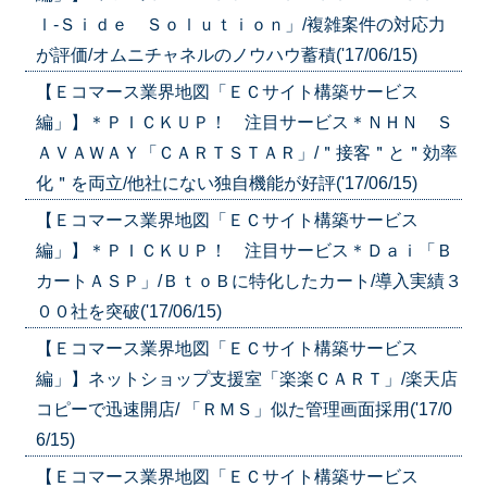
ｌ‐Ｓｉｄｅ Ｓｏｌｕｔｉｏｎ」/複雑案件の対応力
が評価/オムニチャネルのノウハウ蓄積('17/06/15)
【Ｅコマース業界地図「ＥＣサイト構築サービス
編」】＊ＰＩＣＫＵＰ！ 注目サービス＊ＮＨＮ Ｓ
ＡＶＡＷＡＹ「ＣＡＲＴＳＴＡＲ」/＂接客＂と＂効率
化＂を両立/他社にない独自機能が好評('17/06/15)
【Ｅコマース業界地図「ＥＣサイト構築サービス
編」】＊ＰＩＣＫＵＰ！ 注目サービス＊Ｄａｉ「Ｂ
カートＡＳＰ」/ＢｔｏＢに特化したカート/導入実績３
００社を突破('17/06/15)
【Ｅコマース業界地図「ＥＣサイト構築サービス
編」】ネットショップ支援室「楽楽ＣＡＲＴ」/楽天店
コピーで迅速開店/ 「ＲＭＳ」似た管理画面採用('17/0
6/15)
【Ｅコマース業界地図「ＥＣサイト構築サービス