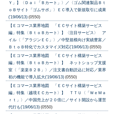
Ｙ」】〈Ｄａｉ「Ｂカート」〉／〈ゴム関連製品Ｂｔ
ｏＢサイト「ゴムサポ」〉ＥＣ導入で新規取引に成果
('19/06/13)
(0550)
【Ｅコマース業界地図 「ＥＣサイト構築サービス
編」特集〈ＢｔｏＢカート〉】〈注目サービス〉 ア
イル〈「アラジンＥＣ」〉／中堅規模向け実績豊富／
ＢｔｏＢ特化でカスタマイズ対応('19/06/13)
(0550)
【Ｅコマース業界地図 「ＥＣサイト構築サービス
編」特集〈ＢｔｏＢカート〉】 ネットショップ支援
室〈「楽楽Ｂ２Ｂ」〉／注文書自動読込に対応／業界
初の機能で導入拡大('19/06/13)
(0550)
【Ｅコマース業界地図 「ＥＣサイト構築サービス
編」特集〈越境ＥＣカート〉】 ＴＴＵ〈「ＷｅＭａ
ｒｔ」〉／中国売上が２０倍に／サイト開設から運営
代行も('19/06/13)
(0550)