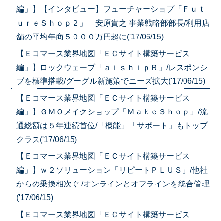
編」】【インタビュー】フューチャーショプ「Ｆｕｔ
ｕｒｅＳｈｏｐ２」 安原貴之 事業戦略部部長/利用店
舗の平均年商５０００万円超に('17/06/15)
【Ｅコマース業界地図「ＥＣサイト構築サービス
編」】ロックウェーブ「ａｉｓｈｉｐＲ」/レスポンシ
ブを標準搭載/グーグル新施策でニーズ拡大('17/06/15)
【Ｅコマース業界地図「ＥＣサイト構築サービス
編」】ＧＭＯメイクショップ「ＭａｋｅＳｈｏｐ」/流
通総額は５年連続首位/「機能」「サポート」もトップ
クラス('17/06/15)
【Ｅコマース業界地図「ＥＣサイト構築サービス
編」】ｗ２ソリューション「リピートＰＬＵＳ」/他社
からの乗換相次ぐ /オンラインとオフラインを統合管理
('17/06/15)
【Ｅコマース業界地図「ＥＣサイト構築サービス