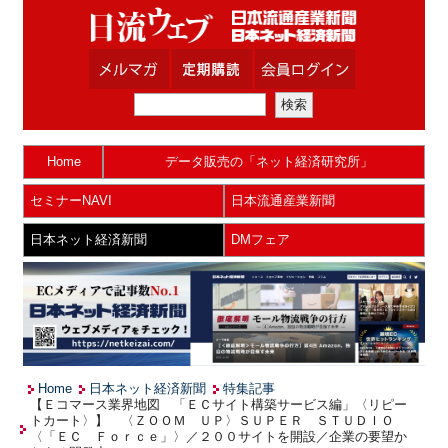
Home
データ販売の「ネット経済研究所」
セミナーNAVI
日本流通産業新聞
日本ネット経済新聞
DMフェア
Home
日本ネット経済新聞
特集記事
【Ｅコマース業界地図 「ＥＣサイト構築サービス編」〈リピー
トカート〉】 〈ＺＯＯＭ ＵＰ〉ＳＵＰＥＲ ＳＴＵＤＩＯ
〈「ＥＣ Ｆｏｒｃｅ」〉／２００サイトを開設／企業の要望か