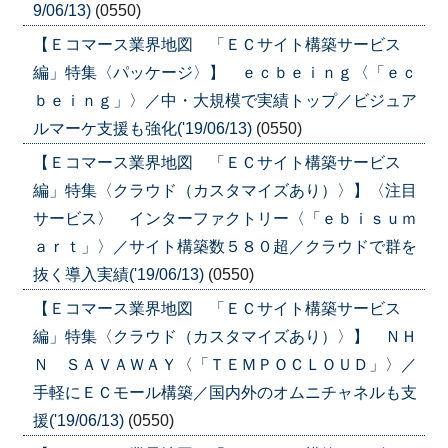
9/06/13)
(0550)
【Ｅコマース業界地図 「ＥＣサイト構築サービス
編」特集〈パッケージ〉】 ｅｃｂｅｉｎｇ〈「ｅｃ
ｂｅｉｎｇ」〉／中・大規模で実績トップ／ビジュア
ルマーケ支援も強化('19/06/13)
(0550)
【Ｅコマース業界地図 「ＥＣサイト構築サービス
編」特集〈クラウド（カスタマイズあり）〉】〈注目
サービス〉 インターファクトリー〈「ｅｂｉｓｕｍ
ａｒｔ」〉／サイト構築数５８０超／クラウドで群を
抜く導入実績('19/06/13)
(0550)
【Ｅコマース業界地図 「ＥＣサイト構築サービス
編」特集〈クラウド（カスタマイズあり）〉】 ＮＨ
Ｎ ＳＡＶＡＷＡＹ〈「ＴＥＭＰＯＣＬＯＵＤ」〉／
手軽にＥＣモール構築／国内外のオムニチャネルも支
援('19/06/13)
(0550)