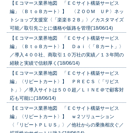
【Ｅコマース業界地図 「ＥＣサイト構築サービス
編」〈ＢｔｏＢカート〉】 〈ＺＯＯＭ ＵＰ〉ネッ
トショップ支援室〈「楽楽Ｂ２Ｂ」〉／カスタマイズ
可能／取引先ごとに価格や販路を管理('18/06/14)
【Ｅコマース業界地図 「ＥＣサイト構築サービス
編」〈ＢｔｏＢカート〉】 Ｄａｉ〈「Ｂカート」〉
／導入４００社、商取引１０万社の実績／１３年間の
経験と実績で信頼厚く('18/06/14)
【Ｅコマース業界地図 「ＥＣサイト構築サービス
編」〈リピートカート〉】 ＰＲＥＣＳ〈「リピス
ト」〉／導入サイトは５００超／ＬＩＮＥ＠で顧客対
応も可能に('18/06/14)
【Ｅコマース業界地図 「ＥＣサイト構築サービス
編」〈リピートカート〉】 ｗ２ソリューション
〈「リピートＰＬＵＳ」〉／他社からの乗換相次ぐ／