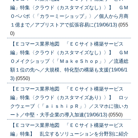
編」特集〈クラウド（カスタマイズなし）〉】 ＧＭ
Ｏペパボ〈「カラーミーショップ」〉／個人から月商
１億まで／アプリストアで拡張容易に('19/06/13)
(055
0)
【Ｅコマース業界地図 「ＥＣサイト構築サービス
編」特集〈クラウド（カスタマイズなし）〉】 ＧＭ
Ｏメイクショップ〈「ＭａｋｅＳｈｏｐ」〉／流通総
額１位の先へ／大規模、特化型の構築も支援('19/06/1
3)
(0550)
【Ｅコマース業界地図 「ＥＣサイト構築サービス
編」特集〈クラウド（カスタマイズあり）〉】 ロッ
クウェーブ〈「ａｉｓｈｉｐＲ」〉／スマホに強いカ
ート／中堅・大手企業の導入加速('19/06/13)
(0550)
【Ｅコマース業界地図 「ＥＣサイト構築サービス
編」特集】 乱立するソリューションを分野別に紹介