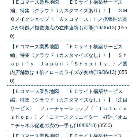
【Ｅコマース業界地図 「ＥＣサイト構築サービス
編」特集〈クラウド（カスタマイズあり）〉】 ＧＭ
Ｏメイクショップ〈「Ａｘコマース」〉／拡張性の高
さが特徴／複数拠点の在庫連携も可能('19/06/13)
(055
0)
【Ｅコマース業界地図 「ＥＣサイト構築サービス
編」特集〈クラウド（カスタマイズなし）〉】 Ｓｈ
ｏｐｉｆｙ Ｊａｐａｎ〈「Ｓｈｏｐｉｆｙ」〉／国
内店舗数は４倍／ローカライズが奏功('19/06/13)
(055
0)
【Ｅコマース業界地図 「ＥＣサイト構築サービス
編」特集〈クラウド（カスタマイズなし）〉】〈注目
サービス〉 フューチャーショップ〈「ｆｕｔｕｒｅ
ｓｈｏｐ」〉／「コマースクリエイター」好評／オム
ニチャネル促進の次の一手も('19/06/13)
(0550)
【Ｅコマース業界地図 「ＥＣサイト構築サービス