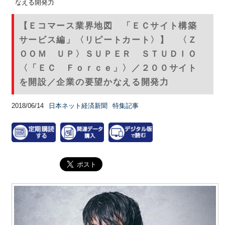
なえる開発力
【Ｅコマース業界地図 「ＥＣサイト構築
サービス編」〈リピートカート〉】 〈Ｚ
ＯＯＭ ＵＰ〉ＳＵＰＥＲ ＳＴＵＤＩＯ
〈「ＥＣ Ｆｏｒｃｅ」〉／２００サイト
を開設／企業の要望かなえる開発力
2018/06/14
日本ネット経済新聞
特集記事