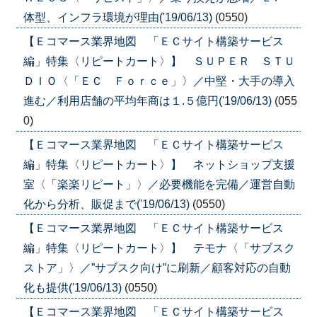
体型、インフラ環境が理由('19/06/13)
(0550)
【Ｅコマース業界地図 「ＥＣサイト構築サービス
編」特集〈リピートカート〉】 ＳＵＰＥＲ ＳＴＵ
ＤＩＯ〈「ＥＣ Ｆｏｒｃｅ」〉／中堅・大手の導入
進む／利用店舗の平均年商は１.５億円('19/06/13)
(055
0)
【Ｅコマース業界地図 「ＥＣサイト構築サービス
編」特集〈リピートカート〉】 ネットショップ支援
室〈「楽楽リピート」〉／必要機能を完備／運営自動
化から分析、販促まで('19/06/13)
(0550)
【Ｅコマース業界地図 「ＥＣサイト構築サービス
編」特集〈リピートカート〉】 テモナ〈「サブスク
ストア」〉／”サブスク向け”に刷新／顧客対応の自動
化も提供('19/06/13)
(0550)
【Ｅコマース業界地図 「ＥＣサイト構築サービス