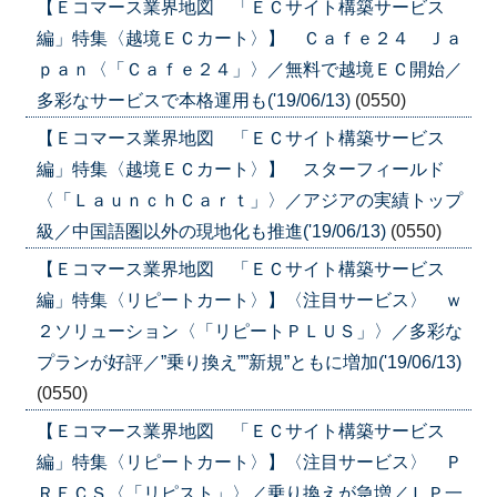
【Ｅコマース業界地図 「ＥＣサイト構築サービス
編」特集〈越境ＥＣカート〉】 Ｃａｆｅ２４ Ｊａ
ｐａｎ〈「Ｃａｆｅ２４」〉／無料で越境ＥＣ開始／
多彩なサービスで本格運用も('19/06/13)
(0550)
【Ｅコマース業界地図 「ＥＣサイト構築サービス
編」特集〈越境ＥＣカート〉】 スターフィールド
〈「ＬａｕｎｃｈＣａｒｔ」〉／アジアの実績トップ
級／中国語圏以外の現地化も推進('19/06/13)
(0550)
【Ｅコマース業界地図 「ＥＣサイト構築サービス
編」特集〈リピートカート〉】〈注目サービス〉 ｗ
２ソリューション〈「リピートＰＬＵＳ」〉／多彩な
プランが好評／”乗り換え””新規”ともに増加('19/06/13)
(0550)
【Ｅコマース業界地図 「ＥＣサイト構築サービス
編」特集〈リピートカート〉】〈注目サービス〉 Ｐ
ＲＥＣＳ〈「リピスト」〉／乗り換えが急増／ＬＰ一