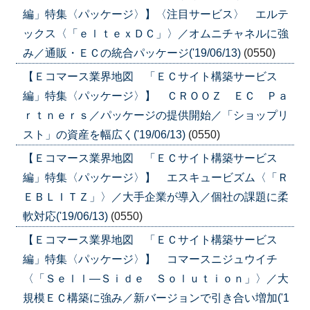
編」特集〈パッケージ〉】〈注目サービス〉 エルテ
ックス〈「ｅｌｔｅｘＤＣ」〉／オムニチャネルに強
み／通販・ＥＣの統合パッケージ('19/06/13)
(0550)
【Ｅコマース業界地図 「ＥＣサイト構築サービス
編」特集〈パッケージ〉】 ＣＲＯＯＺ ＥＣ Ｐａ
ｒｔｎｅｒｓ／パッケージの提供開始／「ショップリ
スト」の資産を幅広く('19/06/13)
(0550)
【Ｅコマース業界地図 「ＥＣサイト構築サービス
編」特集〈パッケージ〉】 エスキュービズム〈「Ｒ
ＥＢＬＩＴＺ」〉／大手企業が導入／個社の課題に柔
軟対応('19/06/13)
(0550)
【Ｅコマース業界地図 「ＥＣサイト構築サービス
編」特集〈パッケージ〉】 コマースニジュウイチ
〈「Ｓｅｌｌ―Ｓｉｄｅ Ｓｏｌｕｔｉｏｎ」〉／大
規模ＥＣ構築に強み／新バージョンで引き合い増加('1