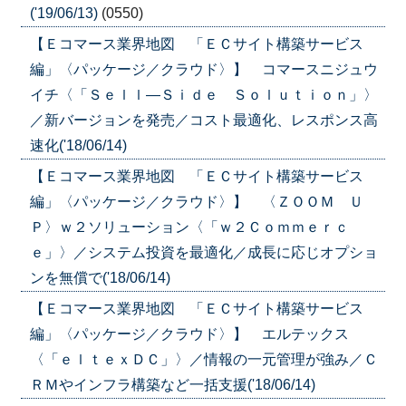
('19/06/13)
(0550)
【Ｅコマース業界地図 「ＥＣサイト構築サービス
編」〈パッケージ／クラウド〉】 コマースニジュウ
イチ〈「Ｓｅｌｌ—Ｓｉｄｅ Ｓｏｌｕｔｉｏｎ」〉
／新バージョンを発売／コスト最適化、レスポンス高
速化('18/06/14)
【Ｅコマース業界地図 「ＥＣサイト構築サービス
編」〈パッケージ／クラウド〉】 〈ＺＯＯＭ Ｕ
Ｐ〉ｗ２ソリューション〈「ｗ２Ｃｏｍｍｅｒｃ
ｅ」〉／システム投資を最適化／成長に応じオプショ
ンを無償で('18/06/14)
【Ｅコマース業界地図 「ＥＣサイト構築サービス
編」〈パッケージ／クラウド〉】 エルテックス
〈「ｅｌｔｅｘＤＣ」〉／情報の一元管理が強み／Ｃ
ＲＭやインフラ構築など一括支援('18/06/14)