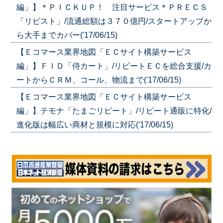
編」】＊ＰＩＣＫＵＰ！ 注目サービス＊ＰＲＥＣＳ
「リピスト」/流通総額は３７０億円/スタートアップか
ら大手までカバー('17/06/15)
【Ｅコマース業界地図「ＥＣサイト構築サービス
編」】ＦＩＤ「侍カート」/リピートＥＣを総合支援/カ
ートからＣＲＭ、コール、物流まで('17/06/15)
【Ｅコマース業界地図「ＥＣサイト構築サービス
編」】テモナ「たまごリピート」/リピート通販に特化/
進化版は幅広い商材と規模に対応('17/06/15)