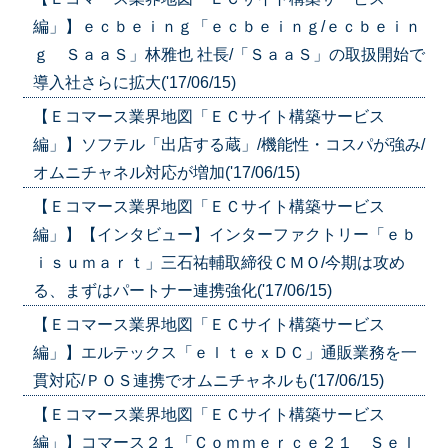
編」】ｅｃｂｅｉｎｇ「ｅｃｂｅｉｎｇ/ｅｃｂｅｉｎ
ｇ ＳａａＳ」林雅也 社長/「ＳａａＳ」の取扱開始で
導入社さらに拡大('17/06/15)
【Ｅコマース業界地図「ＥＣサイト構築サービス
編」】ソフテル「出店する蔵」/機能性・コスパが強み/
オムニチャネル対応が増加('17/06/15)
【Ｅコマース業界地図「ＥＣサイト構築サービス
編」】【インタビュー】インターファクトリー「ｅｂ
ｉｓｕｍａｒｔ」三石祐輔取締役ＣＭＯ/今期は攻め
る、まずはパートナー連携強化('17/06/15)
【Ｅコマース業界地図「ＥＣサイト構築サービス
編」】エルテックス「ｅｌｔｅｘＤＣ」通販業務を一
貫対応/ＰＯＳ連携でオムニチャネルも('17/06/15)
【Ｅコマース業界地図「ＥＣサイト構築サービス
編」】コマース２１「Ｃｏｍｍｅｒｃｅ２１ Ｓｅｌ