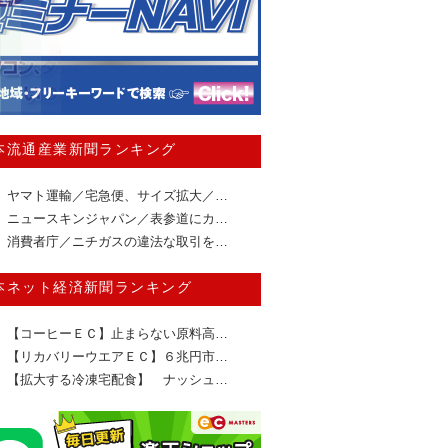
本流通産業新聞ランキング
ヤマト運輸／宅急便、サイズ拡大／…
ニュースキンジャパン／表参道にカ…
消費者庁／ニチガスの違法な取引を…
本ネット経済新聞ランキング
【コーヒーＥＣ】止まらない原料高…
【リカバリーウエアＥＣ】６兆円市…
【拡大する冷凍宅配食】 ナッシュ…