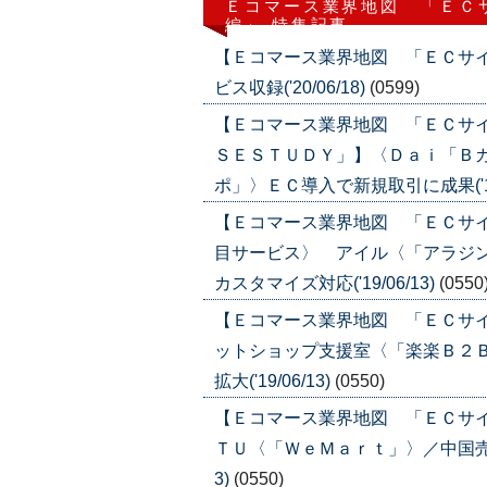
Ｅコマース業界地図 「ＥＣ
編」 特集記事
【Ｅコマース業界地図 「ＥＣサ
ビス収録('20/06/18)
(0599)
【Ｅコマース業界地図 「ＥＣサ
ＳＥＳＴＵＤＹ」】〈Ｄａｉ「Ｂ
ポ」〉ＥＣ導入で新規取引に成果('19/
【Ｅコマース業界地図 「ＥＣサ
目サービス〉 アイル〈「アラジ
カスタマイズ対応('19/06/13)
(0550
【Ｅコマース業界地図 「ＥＣサ
ットショップ支援室〈「楽楽Ｂ２
拡大('19/06/13)
(0550)
【Ｅコマース業界地図 「ＥＣサ
ＴＵ〈「ＷｅＭａｒｔ」〉／中国売上
3)
(0550)