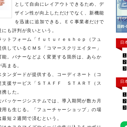
として自由にレイアウトできるため、デ
ザイン性が向上しただけでなく、新機能
を迅速に追加できる。ＥＣ事業者だけで
社にも評判が良いという。
ットフォーム「ｆｕｔｕｒｅｓｈｏｐ（フュ
日
提供しているＣＭＳ「コマースクリエイター」
1
可能。バナーなどよく変更する箇所は、あらか
2
が高まる。
3
タンダードが提供する、コーディネート（コ
日
促支援サービス「ＳＴＡＦＦ ＳＴＡＲＴ（ス
連携した。
1
パッケージシステムでは、導入期間が数カ月
2
3
費用も生じる。「フューチャーショップ」の場
は最短２週間で済むという。