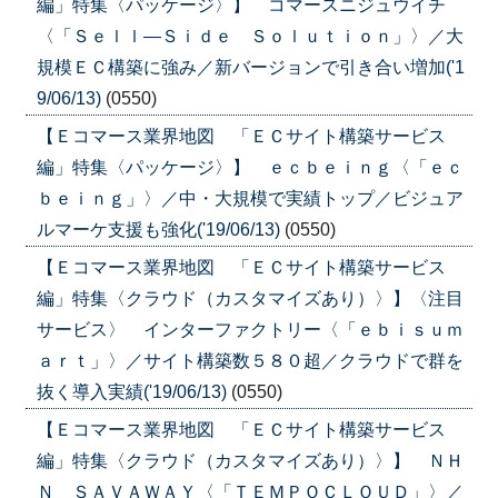
編」特集〈パッケージ〉】 コマースニジュウイチ
〈「Ｓｅｌｌ―Ｓｉｄｅ Ｓｏｌｕｔｉｏｎ」〉／大
規模ＥＣ構築に強み／新バージョンで引き合い増加('1
9/06/13)
(0550)
【Ｅコマース業界地図 「ＥＣサイト構築サービス
編」特集〈パッケージ〉】 ｅｃｂｅｉｎｇ〈「ｅｃ
ｂｅｉｎｇ」〉／中・大規模で実績トップ／ビジュア
ルマーケ支援も強化('19/06/13)
(0550)
【Ｅコマース業界地図 「ＥＣサイト構築サービス
編」特集〈クラウド（カスタマイズあり）〉】〈注目
サービス〉 インターファクトリー〈「ｅｂｉｓｕｍ
ａｒｔ」〉／サイト構築数５８０超／クラウドで群を
抜く導入実績('19/06/13)
(0550)
【Ｅコマース業界地図 「ＥＣサイト構築サービス
編」特集〈クラウド（カスタマイズあり）〉】 ＮＨ
Ｎ ＳＡＶＡＷＡＹ〈「ＴＥＭＰＯＣＬＯＵＤ」〉／