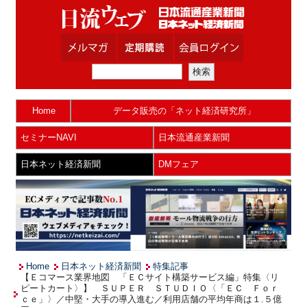
Home
データ販売の「ネット経済研究所」
セミナーNAVI
日本流通産業新聞
日本ネット経済新聞
DMフェア
Home
日本ネット経済新聞
特集記事
【Ｅコマース業界地図 「ＥＣサイト構築サービス編」特集〈リ
ピートカート〉】 ＳＵＰＥＲ ＳＴＵＤＩＯ〈「ＥＣ Ｆｏｒ
ｃｅ」〉／中堅・大手の導入進む／利用店舗の平均年商は１.５億