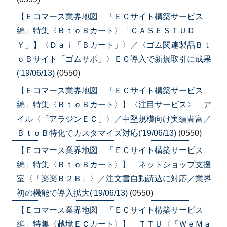
【Ｅコマース業界地図 「ＥＣサイト構築サービス
編」特集〈ＢｔｏＢカート〉「ＣＡＳＥＳＴＵＤ
Ｙ」】〈Ｄａｉ「Ｂカート」〉／〈ゴム関連製品Ｂｔ
ｏＢサイト「ゴムサポ」〉ＥＣ導入で新規取引に成果
('19/06/13)
(0550)
【Ｅコマース業界地図 「ＥＣサイト構築サービス
編」特集〈ＢｔｏＢカート〉】〈注目サービス〉 ア
イル〈「アラジンＥＣ」〉／中堅規模向け実績豊富／
ＢｔｏＢ特化でカスタマイズ対応('19/06/13)
(0550)
【Ｅコマース業界地図 「ＥＣサイト構築サービス
編」特集〈ＢｔｏＢカート〉】 ネットショップ支援
室〈「楽楽Ｂ２Ｂ」〉／注文書自動読込に対応／業界
初の機能で導入拡大('19/06/13)
(0550)
【Ｅコマース業界地図 「ＥＣサイト構築サービス
編」特集〈越境ＥＣカート〉】 ＴＴＵ〈「ＷｅＭａ