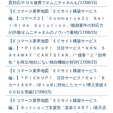
貫対応/ＰＯＳ連携でオムニチャネルも('17/06/15)
【Ｅコマース業界地図「ＥＣサイト構築サービス
編」】コマース２１「Ｃｏｍｍｅｒｃｅ２１ Ｓｅｌ
ｌ‐Ｓｉｄｅ Ｓｏｌｕｔｉｏｎ」/複雑案件の対応力
が評価/オムニチャネルのノウハウ蓄積('17/06/15)
【Ｅコマース業界地図「ＥＣサイト構築サービス
編」】＊ＰＩＣＫＵＰ！ 注目サービス＊ＮＨＮ Ｓ
ＡＶＡＷＡＹ「ＣＡＲＴＳＴＡＲ」/＂接客＂と＂効率
化＂を両立/他社にない独自機能が好評('17/06/15)
【Ｅコマース業界地図「ＥＣサイト構築サービス
編」】＊ＰＩＣＫＵＰ！ 注目サービス＊Ｄａｉ「Ｂ
カートＡＳＰ」/ＢｔｏＢに特化したカート/導入実績３
００社を突破('17/06/15)
【Ｅコマース業界地図「ＥＣサイト構築サービス
編」】ネットショップ支援室「楽楽ＣＡＲＴ」/楽天店