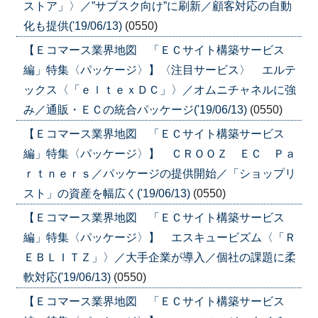
ストア」〉／”サブスク向け”に刷新／顧客対応の自動
化も提供('19/06/13)
(0550)
【Ｅコマース業界地図 「ＥＣサイト構築サービス
編」特集〈パッケージ〉】〈注目サービス〉 エルテ
ックス〈「ｅｌｔｅｘＤＣ」〉／オムニチャネルに強
み／通販・ＥＣの統合パッケージ('19/06/13)
(0550)
【Ｅコマース業界地図 「ＥＣサイト構築サービス
編」特集〈パッケージ〉】 ＣＲＯＯＺ ＥＣ Ｐａ
ｒｔｎｅｒｓ／パッケージの提供開始／「ショップリ
スト」の資産を幅広く('19/06/13)
(0550)
【Ｅコマース業界地図 「ＥＣサイト構築サービス
編」特集〈パッケージ〉】 エスキュービズム〈「Ｒ
ＥＢＬＩＴＺ」〉／大手企業が導入／個社の課題に柔
軟対応('19/06/13)
(0550)
【Ｅコマース業界地図 「ＥＣサイト構築サービス