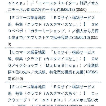
ｓｈｏｐ」〉／「コマースクリエイター」好評／オム
ニチャネル促進の次の一手も('19/06/13)
(0550)
【Ｅコマース業界地図 「ＥＣサイト構築サービス
編」特集〈クラウド（カスタマイズなし）〉】 ＧＭ
Ｏペパボ〈「カラーミーショップ」〉／個人から月商
１億まで／アプリストアで拡張容易に('19/06/13)
(055
0)
【Ｅコマース業界地図 「ＥＣサイト構築サービス
編」特集〈クラウド（カスタマイズなし）〉】 ＧＭ
Ｏメイクショップ〈「ＭａｋｅＳｈｏｐ」〉／流通総
額１位の先へ／大規模、特化型の構築も支援('19/06/1
3)
(0550)
【Ｅコマース業界地図 「ＥＣサイト構築サービス
編」特集〈クラウド（カスタマイズあり）〉】 ロッ
クウェーブ〈「ａｉｓｈｉｐＲ」〉／スマホに強いカ