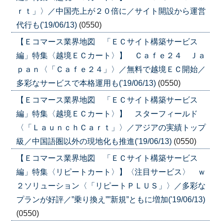
ｒｔ」〉／中国売上が２０倍に／サイト開設から運営
代行も('19/06/13)
(0550)
【Ｅコマース業界地図 「ＥＣサイト構築サービス
編」特集〈越境ＥＣカート〉】 Ｃａｆｅ２４ Ｊａ
ｐａｎ〈「Ｃａｆｅ２４」〉／無料で越境ＥＣ開始／
多彩なサービスで本格運用も('19/06/13)
(0550)
【Ｅコマース業界地図 「ＥＣサイト構築サービス
編」特集〈越境ＥＣカート〉】 スターフィールド
〈「ＬａｕｎｃｈＣａｒｔ」〉／アジアの実績トップ
級／中国語圏以外の現地化も推進('19/06/13)
(0550)
【Ｅコマース業界地図 「ＥＣサイト構築サービス
編」特集〈リピートカート〉】〈注目サービス〉 ｗ
２ソリューション〈「リピートＰＬＵＳ」〉／多彩な
プランが好評／”乗り換え””新規”ともに増加('19/06/13)
(0550)