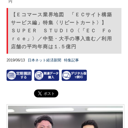
円
【Ｅコマース業界地図 「ＥＣサイト構築
サービス編」特集〈リピートカート〉】
ＳＵＰＥＲ ＳＴＵＤＩＯ〈「ＥＣ Ｆｏ
ｒｃｅ」〉／中堅・大手の導入進む／利用
店舗の平均年商は１.５億円
2019/06/13
日本ネット経済新聞
特集記事