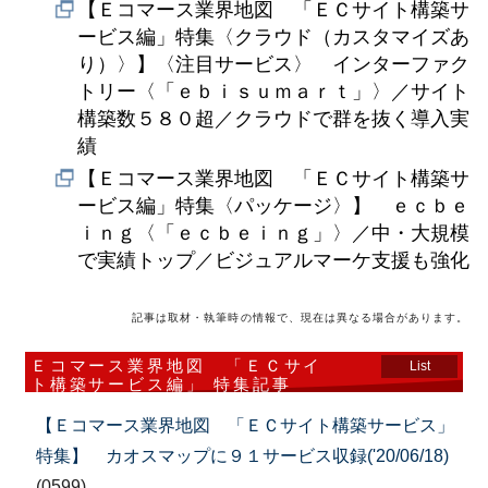
【Ｅコマース業界地図 「ＥＣサイト構築サ
ービス編」特集〈クラウド（カスタマイズあ
り）〉】〈注目サービス〉 インターファク
トリー〈「ｅｂｉｓｕｍａｒｔ」〉／サイト
構築数５８０超／クラウドで群を抜く導入実
績
【Ｅコマース業界地図 「ＥＣサイト構築サ
ービス編」特集〈パッケージ〉】 ｅｃｂｅ
ｉｎｇ〈「ｅｃｂｅｉｎｇ」〉／中・大規模
で実績トップ／ビジュアルマーケ支援も強化
記事は取材・執筆時の情報で、現在は異なる場合があります。
Ｅコマース業界地図 「ＥＣサイ
List
ト構築サービス編」 特集記事
【Ｅコマース業界地図 「ＥＣサイト構築サービス」
特集】 カオスマップに９１サービス収録('20/06/18)
(0599)