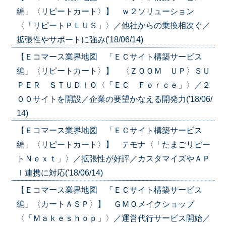
編」〈リピートカート〉】 ｗ２ソリューション
〈「リピートＰＬＵＳ」〉／他社からの乗換相次ぐ／
拡張性やサポートに強み('18/06/14)
【Ｅコマース業界地図 「ＥＣサイト構築サービス
編」〈リピートカート〉】 〈ＺＯＯＭ ＵＰ〉ＳＵ
ＰＥＲ ＳＴＵＤＩＯ〈「ＥＣ Ｆｏｒｃｅ」〉／２
００サイトを開設／企業の要望かなえる開発力('18/06/
14)
【Ｅコマース業界地図 「ＥＣサイト構築サービス
編」〈リピートカート〉】 テモナ〈「たまごリピー
トＮｅｘｔ」〉／拡張性が好評／カスタマイズやＡＰ
Ｉ連携に対応('18/06/14)
【Ｅコマース業界地図 「ＥＣサイト構築サービス
編」〈カートＡＳＰ〉】 ＧＭＯメイクショップ
〈「Ｍａｋｅｓｈｏｐ」〉／運営代行サービス開始／