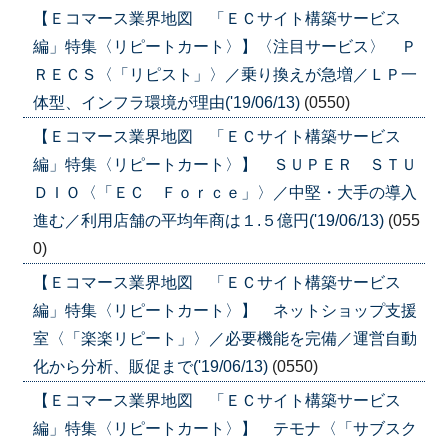
【Ｅコマース業界地図 「ＥＣサイト構築サービス
編」特集〈リピートカート〉】〈注目サービス〉 Ｐ
ＲＥＣＳ〈「リピスト」〉／乗り換えが急増／ＬＰ一
体型、インフラ環境が理由('19/06/13)
(0550)
【Ｅコマース業界地図 「ＥＣサイト構築サービス
編」特集〈リピートカート〉】 ＳＵＰＥＲ ＳＴＵ
ＤＩＯ〈「ＥＣ Ｆｏｒｃｅ」〉／中堅・大手の導入
進む／利用店舗の平均年商は１.５億円('19/06/13)
(055
0)
【Ｅコマース業界地図 「ＥＣサイト構築サービス
編」特集〈リピートカート〉】 ネットショップ支援
室〈「楽楽リピート」〉／必要機能を完備／運営自動
化から分析、販促まで('19/06/13)
(0550)
【Ｅコマース業界地図 「ＥＣサイト構築サービス
編」特集〈リピートカート〉】 テモナ〈「サブスク