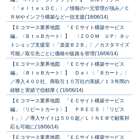
〈「ｅｌｔｅｘＤＣ」〉／情報の一元管理が強み／Ｃ
ＲＭやインフラ構築など一括支援('18/06/14)
【Ｅコマース業界地図 「ＥＣサイト構築サービス
編」〈ＢｔｏＢカート〉】 〈ＺＯＯＭ ＵＰ〉ネッ
トショップ支援室〈「楽楽Ｂ２Ｂ」〉／カスタマイズ
可能／取引先ごとに価格や販路を管理('18/06/14)
【Ｅコマース業界地図 「ＥＣサイト構築サービス
編」〈ＢｔｏＢカート〉】 Ｄａｉ〈「Ｂカート」〉
／導入４００社、商取引１０万社の実績／１３年間の
経験と実績で信頼厚く('18/06/14)
【Ｅコマース業界地図 「ＥＣサイト構築サービス
編」〈リピートカート〉】 ＰＲＥＣＳ〈「リピス
ト」〉／導入サイトは５００超／ＬＩＮＥ＠で顧客対
応も可能に('18/06/14)
【Ｅコマース業界地図 「ＥＣサイト構築サービス