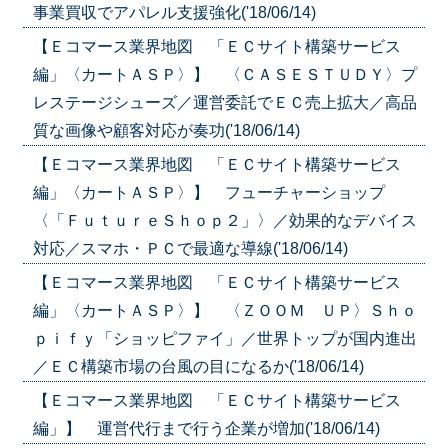
事業買収でアパレル支援強化('18/06/14)
【Ｅコマース業界地図 「ＥＣサイト構築サービス
編」〈カートＡＳＰ〉】 〈ＣＡＳＥＳＴＵＤＹ〉プ
レステージシューズ／運営委託でＥＣ売上拡大／高品
質な画像や顧客対応が奏功('18/06/14)
【Ｅコマース業界地図 「ＥＣサイト構築サービス
編」〈カートＡＳＰ〉】 フューチャーショップ
〈「ＦｕｔｕｒｅＳｈｏｐ２」〉／効果的なデバイス
対応／スマホ・ＰＣで最適な導線('18/06/14)
【Ｅコマース業界地図 「ＥＣサイト構築サービス
編」〈カートＡＳＰ〉】 〈ＺＯＯＭ ＵＰ〉Ｓｈｏ
ｐｉｆｙ「ショッピファイ」／世界トップが国内進出
／ＥＣ構築市場の台風の目になるか('18/06/14)
【Ｅコマース業界地図 「ＥＣサイト構築サービス
編」】 運営代行まで行う企業が増加('18/06/14)