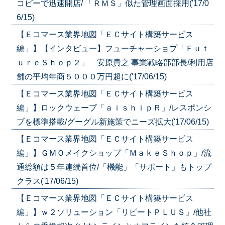
コピーで迅速開店/ 「ＲＭＳ」似た管理画面採用('17/0
6/15)
【Ｅコマース業界地図「ＥＣサイト構築サービス
編」】【インタビュー】フューチャーショプ「Ｆｕｔ
ｕｒｅＳｈｏｐ２」 安原貴之 事業戦略部部長/利用店
舗の平均年商５０００万円超に('17/06/15)
【Ｅコマース業界地図「ＥＣサイト構築サービス
編」】ロックウェーブ「ａｉｓｈｉｐＲ」/レスポンシ
ブを標準搭載/グーグル新施策でニーズ拡大('17/06/15)
【Ｅコマース業界地図「ＥＣサイト構築サービス
編」】ＧＭＯメイクショップ「ＭａｋｅＳｈｏｐ」/流
通総額は５年連続首位/「機能」「サポート」もトップ
クラス('17/06/15)
【Ｅコマース業界地図「ＥＣサイト構築サービス
編」】ｗ２ソリューション「リピートＰＬＵＳ」/他社