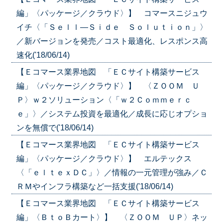
編」〈パッケージ／クラウド〉】 コマースニジュウ
イチ〈「Ｓｅｌｌ—Ｓｉｄｅ Ｓｏｌｕｔｉｏｎ」〉
／新バージョンを発売／コスト最適化、レスポンス高
速化('18/06/14)
【Ｅコマース業界地図 「ＥＣサイト構築サービス
編」〈パッケージ／クラウド〉】 〈ＺＯＯＭ Ｕ
Ｐ〉ｗ２ソリューション〈「ｗ２Ｃｏｍｍｅｒｃ
ｅ」〉／システム投資を最適化／成長に応じオプショ
ンを無償で('18/06/14)
【Ｅコマース業界地図 「ＥＣサイト構築サービス
編」〈パッケージ／クラウド〉】 エルテックス
〈「ｅｌｔｅｘＤＣ」〉／情報の一元管理が強み／Ｃ
ＲＭやインフラ構築など一括支援('18/06/14)
【Ｅコマース業界地図 「ＥＣサイト構築サービス
編」〈ＢｔｏＢカート〉】 〈ＺＯＯＭ ＵＰ〉ネッ