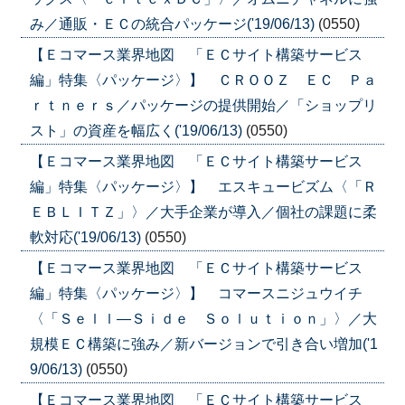
み／通販・ＥＣの統合パッケージ('19/06/13)
(0550)
【Ｅコマース業界地図 「ＥＣサイト構築サービス
編」特集〈パッケージ〉】 ＣＲＯＯＺ ＥＣ Ｐａ
ｒｔｎｅｒｓ／パッケージの提供開始／「ショップリ
スト」の資産を幅広く('19/06/13)
(0550)
【Ｅコマース業界地図 「ＥＣサイト構築サービス
編」特集〈パッケージ〉】 エスキュービズム〈「Ｒ
ＥＢＬＩＴＺ」〉／大手企業が導入／個社の課題に柔
軟対応('19/06/13)
(0550)
【Ｅコマース業界地図 「ＥＣサイト構築サービス
編」特集〈パッケージ〉】 コマースニジュウイチ
〈「Ｓｅｌｌ―Ｓｉｄｅ Ｓｏｌｕｔｉｏｎ」〉／大
規模ＥＣ構築に強み／新バージョンで引き合い増加('1
9/06/13)
(0550)
【Ｅコマース業界地図 「ＥＣサイト構築サービス