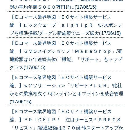
舗の平均年商５０００万円超に('17/06/15)
【Ｅコマース業界地図「ＥＣサイト構築サービス
編」】ロックウェーブ「ａｉｓｈｉｐＲ」/レスポンシ
ブを標準搭載/グーグル新施策でニーズ拡大('17/06/15)
【Ｅコマース業界地図「ＥＣサイト構築サービス
編」】ＧＭＯメイクショップ「ＭａｋｅＳｈｏｐ」/流
通総額は５年連続首位/「機能」「サポート」もトップ
クラス('17/06/15)
【Ｅコマース業界地図「ＥＣサイト構築サービス
編」】ｗ２ソリューション「リピートＰＬＵＳ」/他社
からの乗換相次ぐ /オンラインとオフラインを統合管理
('17/06/15)
【Ｅコマース業界地図「ＥＣサイト構築サービス
編」】＊ＰＩＣＫＵＰ！ 注目サービス＊ＰＲＥＣＳ
「リピスト」/流通総額は３７０億円/スタートアップか