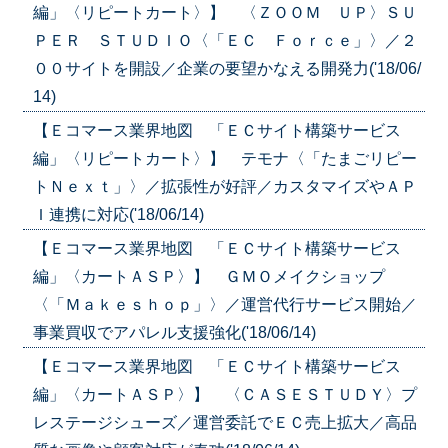
編」〈リピートカート〉】 〈ＺＯＯＭ ＵＰ〉ＳＵ
ＰＥＲ ＳＴＵＤＩＯ〈「ＥＣ Ｆｏｒｃｅ」〉／２
００サイトを開設／企業の要望かなえる開発力('18/06/
14)
【Ｅコマース業界地図 「ＥＣサイト構築サービス
編」〈リピートカート〉】 テモナ〈「たまごリピー
トＮｅｘｔ」〉／拡張性が好評／カスタマイズやＡＰ
Ｉ連携に対応('18/06/14)
【Ｅコマース業界地図 「ＥＣサイト構築サービス
編」〈カートＡＳＰ〉】 ＧＭＯメイクショップ
〈「Ｍａｋｅｓｈｏｐ」〉／運営代行サービス開始／
事業買収でアパレル支援強化('18/06/14)
【Ｅコマース業界地図 「ＥＣサイト構築サービス
編」〈カートＡＳＰ〉】 〈ＣＡＳＥＳＴＵＤＹ〉プ
レステージシューズ／運営委託でＥＣ売上拡大／高品