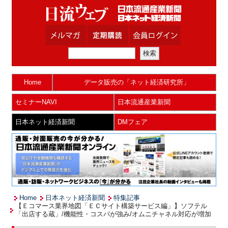
Home
データ販売の「ネット経済研究所」
セミナーNAVI
日本流通産業新聞
日本ネット経済新聞
DMフェア
Home
日本ネット経済新聞
特集記事
【Ｅコマース業界地図「ＥＣサイト構築サービス編」】ソフテル
「出店する蔵」/機能性・コスパが強み/オムニチャネル対応が増加