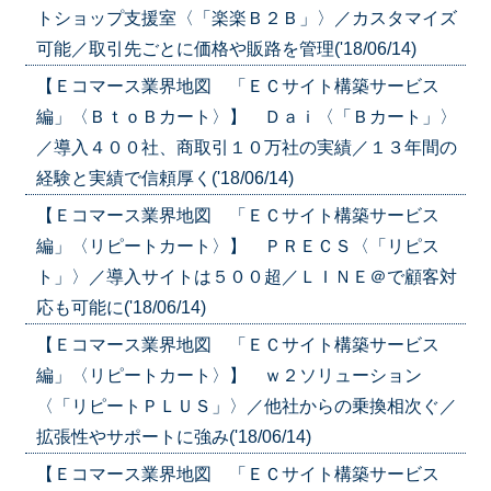
トショップ支援室〈「楽楽Ｂ２Ｂ」〉／カスタマイズ
可能／取引先ごとに価格や販路を管理('18/06/14)
【Ｅコマース業界地図 「ＥＣサイト構築サービス
編」〈ＢｔｏＢカート〉】 Ｄａｉ〈「Ｂカート」〉
／導入４００社、商取引１０万社の実績／１３年間の
経験と実績で信頼厚く('18/06/14)
【Ｅコマース業界地図 「ＥＣサイト構築サービス
編」〈リピートカート〉】 ＰＲＥＣＳ〈「リピス
ト」〉／導入サイトは５００超／ＬＩＮＥ＠で顧客対
応も可能に('18/06/14)
【Ｅコマース業界地図 「ＥＣサイト構築サービス
編」〈リピートカート〉】 ｗ２ソリューション
〈「リピートＰＬＵＳ」〉／他社からの乗換相次ぐ／
拡張性やサポートに強み('18/06/14)
【Ｅコマース業界地図 「ＥＣサイト構築サービス