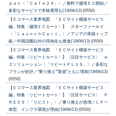
ｐａｎ〈「Ｃａｆｅ２４」〉／無料で越境ＥＣ開始／
多彩なサービスで本格運用も('19/06/13)
(0550)
【Ｅコマース業界地図 「ＥＣサイト構築サービス
編」特集〈越境ＥＣカート〉】 スターフィールド
〈「ＬａｕｎｃｈＣａｒｔ」〉／アジアの実績トップ
級／中国語圏以外の現地化も推進('19/06/13)
(0550)
【Ｅコマース業界地図 「ＥＣサイト構築サービス
編」特集〈リピートカート〉】〈注目サービス〉 ｗ
２ソリューション〈「リピートＰＬＵＳ」〉／多彩な
プランが好評／”乗り換え””新規”ともに増加('19/06/13)
(0550)
【Ｅコマース業界地図 「ＥＣサイト構築サービス
編」特集〈リピートカート〉】〈注目サービス〉 Ｐ
ＲＥＣＳ〈「リピスト」〉／乗り換えが急増／ＬＰ一
体型、インフラ環境が理由('19/06/13)
(0550)