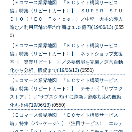
【Ｅコマース業界地図 「ＥＣサイト構築サービス
編」特集〈リピートカート〉】 ＳＵＰＥＲ ＳＴＵ
ＤＩＯ〈「ＥＣ Ｆｏｒｃｅ」〉／中堅・大手の導入
進む／利用店舗の平均年商は１.５億円('19/06/13)
(055
0)
【Ｅコマース業界地図 「ＥＣサイト構築サービス
編」特集〈リピートカート〉】 ネットショップ支援
室〈「楽楽リピート」〉／必要機能を完備／運営自動
化から分析、販促まで('19/06/13)
(0550)
【Ｅコマース業界地図 「ＥＣサイト構築サービス
編」特集〈リピートカート〉】 テモナ〈「サブスク
ストア」〉／”サブスク向け”に刷新／顧客対応の自動
化も提供('19/06/13)
(0550)
【Ｅコマース業界地図 「ＥＣサイト構築サービス
編」特集〈パッケージ〉】〈注目サービス〉 エルテ
ックス〈「ｅｌｔｅｘＤＣ」〉／オムニチャネルに強