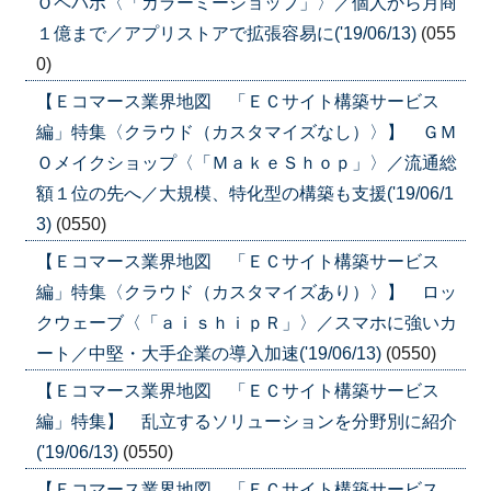
Ｏペパボ〈「カラーミーショップ」〉／個人から月商
１億まで／アプリストアで拡張容易に('19/06/13)
(055
0)
【Ｅコマース業界地図 「ＥＣサイト構築サービス
編」特集〈クラウド（カスタマイズなし）〉】 ＧＭ
Ｏメイクショップ〈「ＭａｋｅＳｈｏｐ」〉／流通総
額１位の先へ／大規模、特化型の構築も支援('19/06/1
3)
(0550)
【Ｅコマース業界地図 「ＥＣサイト構築サービス
編」特集〈クラウド（カスタマイズあり）〉】 ロッ
クウェーブ〈「ａｉｓｈｉｐＲ」〉／スマホに強いカ
ート／中堅・大手企業の導入加速('19/06/13)
(0550)
【Ｅコマース業界地図 「ＥＣサイト構築サービス
編」特集】 乱立するソリューションを分野別に紹介
('19/06/13)
(0550)
【Ｅコマース業界地図 「ＥＣサイト構築サービス