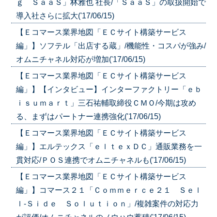
ｇ ＳａａＳ」林雅也 社長/「ＳａａＳ」の取扱開始で
導入社さらに拡大('17/06/15)
【Ｅコマース業界地図「ＥＣサイト構築サービス
編」】ソフテル「出店する蔵」/機能性・コスパが強み/
オムニチャネル対応が増加('17/06/15)
【Ｅコマース業界地図「ＥＣサイト構築サービス
編」】【インタビュー】インターファクトリー「ｅｂ
ｉｓｕｍａｒｔ」三石祐輔取締役ＣＭＯ/今期は攻め
る、まずはパートナー連携強化('17/06/15)
【Ｅコマース業界地図「ＥＣサイト構築サービス
編」】エルテックス「ｅｌｔｅｘＤＣ」通販業務を一
貫対応/ＰＯＳ連携でオムニチャネルも('17/06/15)
【Ｅコマース業界地図「ＥＣサイト構築サービス
編」】コマース２１「Ｃｏｍｍｅｒｃｅ２１ Ｓｅｌ
ｌ‐Ｓｉｄｅ Ｓｏｌｕｔｉｏｎ」/複雑案件の対応力