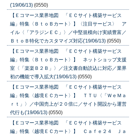
('19/06/13)
(0550)
【Ｅコマース業界地図 「ＥＣサイト構築サービス
編」特集〈ＢｔｏＢカート〉】〈注目サービス〉 ア
イル〈「アラジンＥＣ」〉／中堅規模向け実績豊富／
ＢｔｏＢ特化でカスタマイズ対応('19/06/13)
(0550)
【Ｅコマース業界地図 「ＥＣサイト構築サービス
編」特集〈ＢｔｏＢカート〉】 ネットショップ支援
室〈「楽楽Ｂ２Ｂ」〉／注文書自動読込に対応／業界
初の機能で導入拡大('19/06/13)
(0550)
【Ｅコマース業界地図 「ＥＣサイト構築サービス
編」特集〈越境ＥＣカート〉】 ＴＴＵ〈「ＷｅＭａ
ｒｔ」〉／中国売上が２０倍に／サイト開設から運営
代行も('19/06/13)
(0550)
【Ｅコマース業界地図 「ＥＣサイト構築サービス
編」特集〈越境ＥＣカート〉】 Ｃａｆｅ２４ Ｊａ