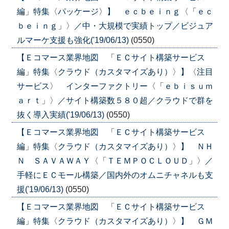
編」特集〈パッケージ〉】 ｅｃｂｅｉｎｇ〈「ｅｃ
ｂｅｉｎｇ」〉／中・大規模で実績トップ／ビジュア
ルマーケ支援も強化('19/06/13)
(0550)
【Ｅコマース業界地図 「ＥＣサイト構築サービス
編」特集〈クラウド（カスタマイズあり）〉】〈注目
サービス〉 インターファクトリー〈「ｅｂｉｓｕｍ
ａｒｔ」〉／サイト構築数５８０超／クラウドで群を
抜く導入実績('19/06/13)
(0550)
【Ｅコマース業界地図 「ＥＣサイト構築サービス
編」特集〈クラウド（カスタマイズあり）〉】 ＮＨ
Ｎ ＳＡＶＡＷＡＹ〈「ＴＥＭＰＯＣＬＯＵＤ」〉／
手軽にＥＣモール構築／国内外のオムニチャネルも支
援('19/06/13)
(0550)
【Ｅコマース業界地図 「ＥＣサイト構築サービス
編」特集〈クラウド（カスタマイズあり）〉】 ＧＭ