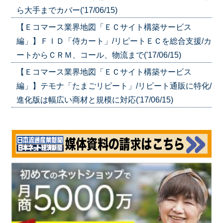
ら大手までカバー('17/06/15)
【Ｅコマース業界地図「ＥＣサイト構築サービス
編」】ＦＩＤ「侍カート」/リピートＥＣを総合支援/カ
ートからＣＲＭ、コール、物流まで('17/06/15)
【Ｅコマース業界地図「ＥＣサイト構築サービス
編」】テモナ「たまごリピート」/リピート通販に特化/
進化版は幅広い商材と規模に対応('17/06/15)