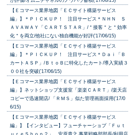
が評価/オムニチャネルのノウハウ蓄積('17/06/15)
【Ｅコマース業界地図「ＥＣサイト構築サービス
編」】＊ＰＩＣＫＵＰ！ 注目サービス＊ＮＨＮ Ｓ
ＡＶＡＷＡＹ「ＣＡＲＴＳＴＡＲ」/＂接客＂と＂効率
化＂を両立/他社にない独自機能が好評('17/06/15)
【Ｅコマース業界地図「ＥＣサイト構築サービス
編」】＊ＰＩＣＫＵＰ！ 注目サービス＊Ｄａｉ「Ｂ
カートＡＳＰ」/ＢｔｏＢに特化したカート/導入実績３
００社を突破('17/06/15)
【Ｅコマース業界地図「ＥＣサイト構築サービス
編」】ネットショップ支援室「楽楽ＣＡＲＴ」/楽天店
コピーで迅速開店/ 「ＲＭＳ」似た管理画面採用('17/0
6/15)
【Ｅコマース業界地図「ＥＣサイト構築サービス
編」】【インタビュー】フューチャーショプ「Ｆｕｔ
ｕｒｅＳｈｏｐ２」 安原貴之 事業戦略部部長/利用店