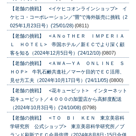
【老舗の挑戦】 <イケヒコオンラインショップ> イ
ケヒコ・コーポレーション／”畳”で海外販売に挑戦（2
025年1月23日号）('25/01/28)
(0811)
【老舗の挑戦】 <ＡＮｏＴＨＥＲ ＩＭＰＥＲＩＡ
Ｌ ＨＯＴＥＬ> 帝国ホテル／新ＥＣでより深く顧
客を知る（2024年12月5日号）('24/12/10)
(0807)
【老舗の挑戦】 <ＡＷＡ―ＹＡ ＯＮＬＩＮＥ Ｓ
ＨＯＰ> 牛乳石鹸共進社／マーケ目的でＥＣ活用、
見せ方工夫（2024年10月17日号）('24/11/05)
(0800)
【老舗の挑戦】 <花キューピット> インターネット
花キューピット／４０００の加盟店から高鮮度配送
（2024年10月3日号）('24/10/08)
(0798)
【老舗の挑戦】 <ＴＯ ＢＩ ＫＥＮ 東京美容科
学研究所 公式ショップ> 東京美容科学研究所／ブ
ランド刷新でＥＣ会員倍増（2024年8月8日･15日合併