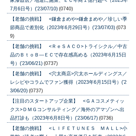
家漆器店／地道に施策、ＥＣ年商１億円超へ（2023年
7月6日号）('23/07/10)
(0740)
【老舗の挑戦】 <鎌倉まめや>鎌倉まめや／珍しい季
節商品で差別化（2023年6月29日号）('23/07/03)
(073
9)
【老舗の挑戦】 <ＲｅＳＡＣＯ>トライシクル／中古
品のＢｔｏＢ―ＥＣで存在感高める（2023年6月15日
号）('23/06/21)
(0737)
【老舗の挑戦】 <穴太商店>穴太ホールディングス／
レシピやコラムでファン獲得（2023年6月15日号）('2
3/06/20)
(0737)
【注目のスタートアップ企業】 <ＧＡコスメティッ
クス>ＤＭＧコンサルティング／海外のアマゾンへ出
品打診も（2023年6月8日号）('23/06/17)
(0736)
【老舗の挑戦】 <ＬＩＦＥＴＵＮＥＳ ＭＡＬＬ>小