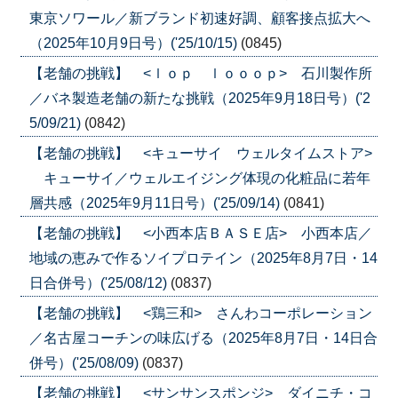
東京ソワール／新ブランド初速好調、顧客接点拡大へ
（2025年10月9日号）('25/10/15)
(0845)
【老舗の挑戦】 <ｌｏｐ ｌｏｏｏｐ> 石川製作所
／バネ製造老舗の新たな挑戦（2025年9月18日号）('2
5/09/21)
(0842)
【老舗の挑戦】 <キューサイ ウェルタイムストア>
キューサイ／ウェルエイジング体現の化粧品に若年
層共感（2025年9月11日号）('25/09/14)
(0841)
【老舗の挑戦】 <小西本店ＢＡＳＥ店> 小西本店／
地域の恵みで作るソイプロテイン（2025年8月7日・14
日合併号）('25/08/12)
(0837)
【老舗の挑戦】 <鶏三和> さんわコーポレーション
／名古屋コーチンの味広げる（2025年8月7日・14日合
併号）('25/08/09)
(0837)
【老舗の挑戦】 <サンサンスポンジ> ダイニチ・コ