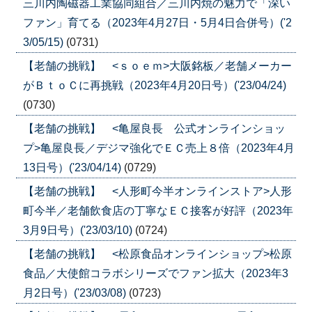
三川内陶磁器工業協同組合／三川内焼の魅力で「深い
ファン」育てる（2023年4月27日・5月4日合併号）('2
3/05/15)
(0731)
【老舗の挑戦】 <ｓｏｅｍ>大阪銘板／老舗メーカー
がＢｔｏＣに再挑戦（2023年4月20日号）('23/04/24)
(0730)
【老舗の挑戦】 <亀屋良長 公式オンラインショッ
プ>亀屋良長／デジマ強化でＥＣ売上８倍（2023年4月
13日号）('23/04/14)
(0729)
【老舗の挑戦】 <人形町今半オンラインストア>人形
町今半／老舗飲食店の丁寧なＥＣ接客が好評（2023年
3月9日号）('23/03/10)
(0724)
【老舗の挑戦】 <松原食品オンラインショップ>松原
食品／大使館コラボシリーズでファン拡大（2023年3
月2日号）('23/03/08)
(0723)