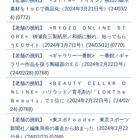
【老舗の挑戦】 <ＳＴＴＡ> アイオン／独自の吸水
素材をｔｏＣで商品化（2024年3月21日号）('24/03/2
4)
(0772)
【老舗の挑戦】 <ＲＹＯＺＯ ＯＮＬＩＮＥ ＳＴ
ＯＲＥ> 栁瀬良三製紙所／和紙に触れ、知ってもら
うＥＣサイト（2024年3月7日号）('24/03/12)
(0770)
【老舗の挑戦】 <ギャラリー一番館> 一番館／ギャ
ラリー作品を扱う陶磁器のＥＣ（2024年2月22日号）
('24/02/28)
(0768)
【老舗の挑戦】 <ＢＥＡＵＴＹ ＣＥＬＬＡＲ Ｏ
ＮＬＩＮＥ> ハリウッド／育毛剤が「ＬＤＫＴｈｅ
Ｂｅａｕｔｙ」で１位に（2024年2月22日号）('24/02/
24)
(0768)
【老舗の挑戦】 <東スポＦｏｏｄｓ> 東京スポーツ
新聞社／編集局長の暴走から始まった（2024年2月22
日号）('24/02/23)
(0768)