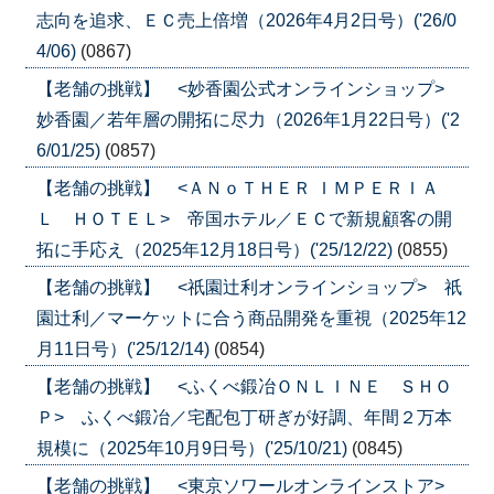
志向を追求、ＥＣ売上倍増（2026年4月2日号）('26/0
4/06)
(0867)
【老舗の挑戦】 <妙香園公式オンラインショップ>
妙香園／若年層の開拓に尽力（2026年1月22日号）('2
6/01/25)
(0857)
【老舗の挑戦】 <ＡＮｏＴＨＥＲ ＩＭＰＥＲＩＡ
Ｌ ＨＯＴＥＬ> 帝国ホテル／ＥＣで新規顧客の開
拓に手応え（2025年12月18日号）('25/12/22)
(0855)
【老舗の挑戦】 <祇園辻利オンラインショップ> 祇
園辻利／マーケットに合う商品開発を重視（2025年12
月11日号）('25/12/14)
(0854)
【老舗の挑戦】 <ふくべ鍛冶ＯＮＬＩＮＥ ＳＨＯ
Ｐ> ふくべ鍛冶／宅配包丁研ぎが好調、年間２万本
規模に（2025年10月9日号）('25/10/21)
(0845)
【老舗の挑戦】 <東京ソワールオンラインストア>