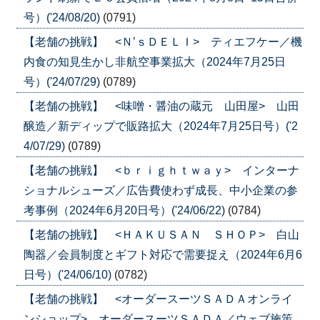
号）('24/08/20)
(0791)
【老舗の挑戦】 <Ｎ’ｓＤＥＬＩ> ティエフケー／機
内食の知見生かし非航空事業拡大（2024年7月25日
号）('24/07/29)
(0789)
【老舗の挑戦】 <味噌・醤油の蔵元 山田屋> 山田
醸造／新ディップで販路拡大（2024年7月25日号）('2
4/07/29)
(0789)
【老舗の挑戦】 <ｂｒｉｇｈｔｗａｙ> インターナ
ショナルシューズ／広告費使わず成長、中小企業の参
考事例（2024年6月20日号）('24/06/22)
(0784)
【老舗の挑戦】 <ＨＡＫＵＳＡＮ ＳＨＯＰ> 白山
陶器／会員制度とギフト対応で需要捉え（2024年6月6
日号）('24/06/10)
(0782)
【老舗の挑戦】 <オーダースーツＳＡＤＡオンライ
ンショップ> オーダースーツＳＡＤＡ／ウェブ施策