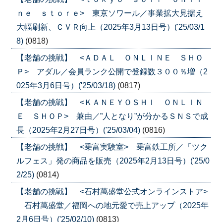
ｎｅ ｓｔｏｒｅ> 東京ソワール／事業拡大見据え
大幅刷新、ＣＶＲ向上（2025年3月13日号）('25/03/1
8)
(0818)
【老舗の挑戦】 <ＡＤＡＬ ＯＮＬＩＮＥ ＳＨＯ
Ｐ> アダル／会員ランク公開で登録数３００％増（2
025年3月6日号）('25/03/18)
(0817)
【老舗の挑戦】 <ＫＡＮＥＹＯＳＨＩ ＯＮＬＩＮ
Ｅ ＳＨＯＰ> 兼由／”人となり”が分かるＳＮＳで成
長（2025年2月27日号）('25/03/04)
(0816)
【老舗の挑戦】 <乗富実験室> 乗富鉄工所／「ツク
ルフェス」発の商品を販売（2025年2月13日号）('25/0
2/25)
(0814)
【老舗の挑戦】 <石村萬盛堂公式オンラインストア>
石村萬盛堂／福岡への地元愛で売上アップ（2025年
2月6日号）('25/02/10)
(0813)