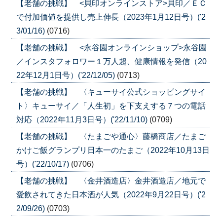
【老舗の挑戦】 <貝印オンラインストア>貝印／ＥＣ
で付加価値を提供し売上伸長（2023年1月12日号）('2
3/01/16)
(0716)
【老舗の挑戦】 <永谷園オンラインショップ>永谷園
／インスタフォロワー１万人超、健康情報を発信（20
22年12月1日号）('22/12/05)
(0713)
【老舗の挑戦】 〈キューサイ公式ショッピングサイ
ト〉キューサイ／「人生初」を下支えする７つの電話
対応（2022年11月3日号）('22/11/10)
(0709)
【老舗の挑戦】 〈たまごや通心〉藤橋商店／たまご
かけご飯グランプリ日本一のたまご（2022年10月13日
号）('22/10/17)
(0706)
【老舗の挑戦】 〈金井酒造店〉金井酒造店／地元で
愛飲されてきた日本酒が人気（2022年9月22日号）('2
2/09/26)
(0703)