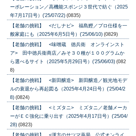
ーポレーション／高機能スポンジ３世代で紡ぐ（2025
年7月17日号）('25/07/22)
(0835)
【老舗の挑戦】 <だしナビ> 福島鰹／プロ仕様を一
般家庭にも（2025年6月5日号）('25/06/10)
(0829)
【老舗の挑戦】 <味噌蔵 徳兵衛 オンラインスト
ア> 田中徳兵衞商店／みそ３０種が１００グラムか
ら選べるサイト（2025年5月29日号）('25/06/03)
(082
8)
【老舗の挑戦】 <新田醸造> 新田醸造／観光地モデ
ルの衰退から再起図る（2025年4月24日号）('25/04/2
8)
(0824)
【老舗の挑戦】 <ミズタニ> ミズタニ／老舗メーカ
ーがＥＣ強化に乗り出す（2025年4月17日号）('25/04/
28)
(0823)
【老舗の挑戦】 <漢方のサツマ薬局 公式オンライ