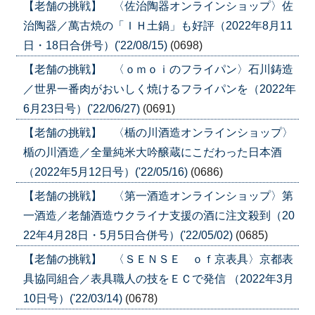
【老舗の挑戦】 〈佐治陶器オンラインショップ〉佐
治陶器／萬古焼の「ＩＨ土鍋」も好評（2022年8月11
日・18日合併号）('22/08/15)
(0698)
【老舗の挑戦】 〈ｏｍｏｉのフライパン〉石川鋳造
／世界一番肉がおいしく焼けるフライパンを（2022年
6月23日号）('22/06/27)
(0691)
【老舗の挑戦】 〈楯の川酒造オンラインショップ〉
楯の川酒造／全量純米大吟醸蔵にこだわった日本酒
（2022年5月12日号）('22/05/16)
(0686)
【老舗の挑戦】 〈第一酒造オンラインショップ〉第
一酒造／老舗酒造ウクライナ支援の酒に注文殺到（20
22年4月28日・5月5日合併号）('22/05/02)
(0685)
【老舗の挑戦】 〈ＳＥＮＳＥ ｏｆ京表具〉京都表
具協同組合／表具職人の技をＥＣで発信 （2022年3月
10日号）('22/03/14)
(0678)