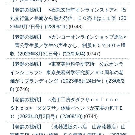
【老舗の挑戦】 <石丸文行堂オンラインストア> 石
丸文行堂／長崎から魅力発信、ＥＣ売上は１１倍（20
23年9月7日号）('23/09/11)
(0748)
【老舗の挑戦】 <カンコーオンラインショップ原宿>
菅公学生服／学生の声生かし、制服ＥＣで３０％増
収（2023年8月31日号）('23/09/04)
(0747)
【老舗の挑戦】 <東京美容科学研究所 公式オンラ
インショップ> 東京美容科学研究所／９０周年の老
舗がリブランディング（2023年8月24日号）('23/08/2
8)
(0746)
【老舗の挑戦】 <庖丁工房タダフサｏｎｌｉｎｅ
Ｓｈｏｐ> タダフサ／体験イベントが充実の包丁Ｅ
Ｃ（2023年8月3日号）('23/08/10)
(0744)
【老舗の挑戦】 〈漆器通販のお店 山家漆器店〉山