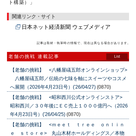
ト構築）」
関連リンク・サイト
日本ネット経済新聞 ウェブメディア
記事は取材・執筆時の情報で、現在は異なる場合があります。
老舗の挑戦 連載記事
List
【老舗の挑戦】 <八幡屋礒五郎オンラインショップ>
八幡屋礒五郎／伝統の七味を軸にスイーツやコスメ
へ展開（2026年4月23日号）('26/04/27)
(0870)
【老舗の挑戦】 <昭和西川公式オンラインストア>
昭和西川／３０年後にＥＣ売上１０００億円へ（2026
年4月23日号）('26/04/25)
(0870)
【老舗の挑戦】 <ｍｅｅｔ ｔｒｅｅ ｏｎｌｉｎ
ｅ ｓｔｏｒｅ> 丸山木材ホールディングス／本物