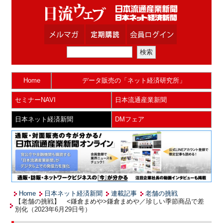
Home
データ販売の「ネット経済研究所」
セミナーNAVI
日本流通産業新聞
日本ネット経済新聞
DMフェア
Home
日本ネット経済新聞
連載記事
老舗の挑戦
【老舗の挑戦】 <鎌倉まめや>鎌倉まめや／珍しい季節商品で差
別化（2023年6月29日号）