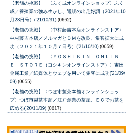
【老舗の挑戦】 〈ふく成オンラインショップ〉ふく
成／養殖業の強み生かし、通販の出足好調（2021年10
月28日号）('21/10/31)
(0662)
【老舗の挑戦】 〈中村藤吉本店オンラインストア〉
中村藤吉本店／メルマガとＤＭを改良、集客拡大に成
功（２０２１年１０月７日号）('21/10/10)
(0659)
【老舗の挑戦】 〈ＹＯＳＨＩＫＩＮ ＯＮＬＩＮ
Ｅ ＳＴＯＲＥ（ヨシキンオンラインストア）〉吉田
金属工業／紙媒体とウェブを用いて集客に成功('21/09/
09)
(0655)
【老舗の挑戦】〈つぼ市製茶本舗オンラインショッ
プ〉つぼ市製茶本舗／江戸創業の茶屋、ＥＣでお茶を
広める('20/11/09)
(0617)