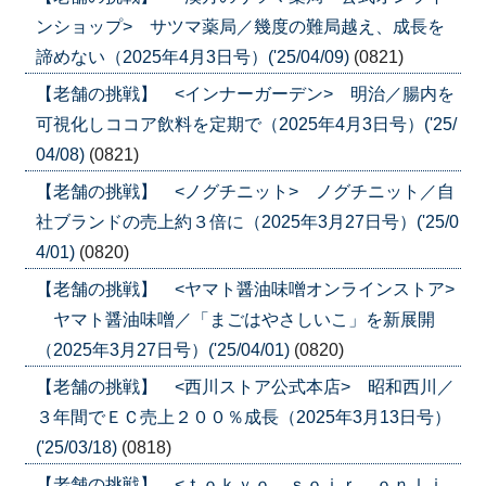
ンショップ> サツマ薬局／幾度の難局越え、成長を
諦めない（2025年4月3日号）('25/04/09)
(0821)
【老舗の挑戦】 <インナーガーデン> 明治／腸内を
可視化しココア飲料を定期で（2025年4月3日号）('25/
04/08)
(0821)
【老舗の挑戦】 <ノグチニット> ノグチニット／自
社ブランドの売上約３倍に（2025年3月27日号）('25/0
4/01)
(0820)
【老舗の挑戦】 <ヤマト醤油味噌オンラインストア>
ヤマト醤油味噌／「まごはやさしいこ」を新展開
（2025年3月27日号）('25/04/01)
(0820)
【老舗の挑戦】 <西川ストア公式本店> 昭和西川／
３年間でＥＣ売上２００％成長（2025年3月13日号）
('25/03/18)
(0818)
【老舗の挑戦】 <ｔｏｋｙｏ ｓｏｉｒ ｏｎｌｉ