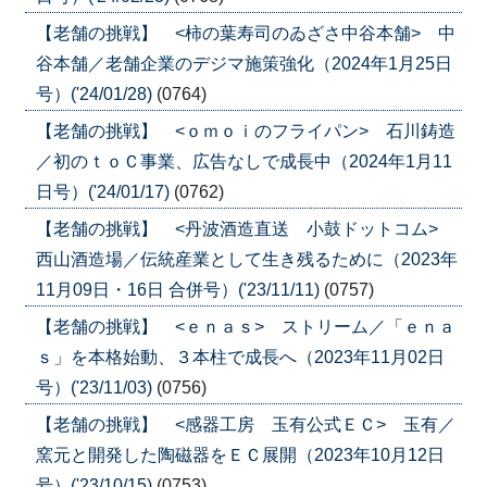
【老舗の挑戦】 <柿の葉寿司のゐざさ中谷本舗> 中
谷本舗／老舗企業のデジマ施策強化（2024年1月25日
号）('24/01/28)
(0764)
【老舗の挑戦】 <ｏｍｏｉのフライパン> 石川鋳造
／初のｔｏＣ事業、広告なしで成長中（2024年1月11
日号）('24/01/17)
(0762)
【老舗の挑戦】 <丹波酒造直送 小鼓ドットコム>
西山酒造場／伝統産業として生き残るために（2023年
11月09日・16日 合併号）('23/11/11)
(0757)
【老舗の挑戦】 <ｅｎａｓ> ストリーム／「ｅｎａ
ｓ」を本格始動、３本柱で成長へ（2023年11月02日
号）('23/11/03)
(0756)
【老舗の挑戦】 <感器工房 玉有公式ＥＣ> 玉有／
窯元と開発した陶磁器をＥＣ展開（2023年10月12日
号）('23/10/15)
(0753)